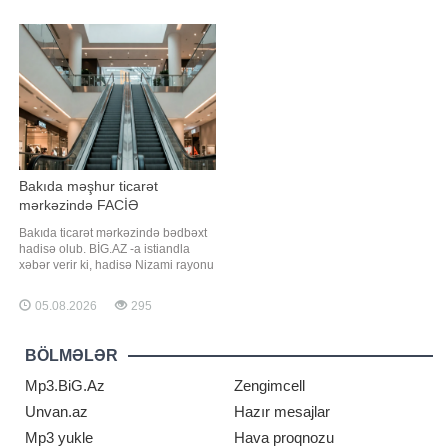
İran Xarici İşlər Nazirliyinin
Qaynarinfo xəbər verir ki, bu barədə
nümayəndəsi İsmayıl Bəqai bildirib.
"Der Spiegel" nəşri yazır. Buna
"Tərəflərin nəzərdən keçirdiy
səbəb UNESCO-nun yaxın 30 il
ərzində Aralıq dənizində güclü
sunami baş verm
Bakıda məşhur ticarət
mərkəzində FACİƏ
Bakıda ticarət mərkəzində bədbəxt
hadisə olub. BİG.AZ -a istiandla
xəbər verir ki, hadisə Nizami rayonu
ərazisində yerləşən "Laçın" ticarət
mərkəzində baş verib. Burada
05.08.2026
295
çalışan şəxslərdən biri liftin
şaxtasına düşüb. O, özəl
klinikalardan birinə çatdırılsa da
BÖLMƏLƏR
həyatını xilas etmək mümkün
olmayıb
Mp3.BiG.Az
Zengimcell
Unvan.az
Hazır mesajlar
Mp3 yukle
Hava proqnozu