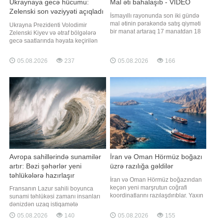
Ukraynaya gecə hücumu:
Mal əti bahalaşıb - VİDEO
Zelenski son vəziyyəti açıqladı
İsmayıllı rayonunda son iki gündə
mal ətinin pərakəndə satış qiyməti
Ukrayna Prezidenti Volodimir
bir manat artaraq 17 manatdan 18
Zelenski Kiyev və ətraf bölgələrə
manata yüksəlib. "Xəzər" TV-yə
gecə saatlarında həyata keçirilən
istinadən xəbər verir ki, qəssabların
kütləvi hava hücumu ilə bağlı
sözlərinə görə, bahalaşma satışa
açıqlama verib. xəbər verir ki, o,
05.08.2026
237
05.08.2026
166
da ciddi təsir göstərib. Alıcılar da
bununla bağlı Telegram kanalında
qiymət artımını təsdiqləyirlər.
paylaşım edib. Zelenskinin
Onların sözlərin
sözlərinə görə, hücum zamanı
Ukrayna ərazisinə 24 ballistik raket,
4 "Tsirkon"
Avropa sahillərində sunamilər
İran və Oman Hörmüz boğazı
artır: Bəzi şəhərlər yeni
üzrə razılığa gəldilər
təhlükələrə hazırlaşır
İran və Oman Hörmüz boğazından
keçən yeni marşrutun coğrafi
Fransanın Lazur sahili boyunca
koordinatlarını razılaşdırıblar. Yaxın
sunami təhlükəsi zamanı insanları
vaxtlarda bununla bağlı birgə
dənizdən uzaq istiqamətə
bəyanat dərc oluna bilər. TASS-a
yönləndirən təxminən 800
05.08.2026
140
05.08.2026
155
istinadən xəbər verir ki, bu barədə
xəbərdarlıq nişanı quraşdırılıb.