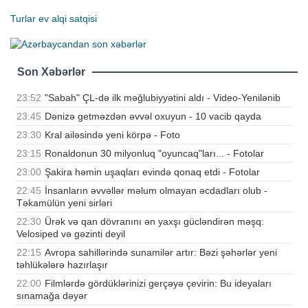
Turlar
ev alqi satqisi
Son Xəbərlər
23:52
"Sabah" ÇL-də ilk məğlubiyyətini aldı - Video-Yenilənib
23:45
Dənizə getməzdən əvvəl oxuyun - 10 vacib qayda
23:30
Kral ailəsində yeni körpə - Foto
23:15
Ronaldonun 30 milyonluq "oyuncaq"ları... - Fotolar
23:00
Şakira həmin uşaqları evində qonaq etdi - Fotolar
22:45
İnsanların əvvəllər məlum olmayan əcdadları olub -
Təkamülün yeni sirləri
22:30
Ürək və qan dövranını ən yaxşı gücləndirən məşq:
Velosiped və gəzinti deyil
22:15
Avropa sahillərində sunamilər artır: Bəzi şəhərlər yeni
təhlükələrə hazırlaşır
22:00
Filmlərdə gördüklərinizi gerçəyə çevirin: Bu ideyaları
sınamağa dəyər