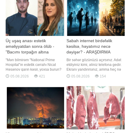
evlər olmasını və sudan çıxmasını
bildirib. Qarş
Üç uşaq anası estetik
Sabah internet birdəfəlik
əməliyyatdan sonra ölüb -
kəsilsə, həyatımız necə
"Bacımı torpağın altına
dəyişər? - ARAŞDIRMA
qoydu..."
"Mən bilmirəm "National Prime
Bir səhər gözünüzü açırsınız. Adət
Hospital"ın estetik cərrahı Nicat
etdiyiniz kimi, əliniz telefona gedir.
Həsənov qarın kəsir, yoxsa burun?
Ekranı yandırırsınız, amma heç nə
Onu bilirəm ki, bu həkim 35 yaşlı bir
açılmır. WhatsApp işləmir, Instagram
05.08.2026
421
05.08.2026
154
qadını torpağın altına qoydu. Bu
yenilənmir, bank tətbiqi cavab
iddialarla "Qafqazinfo"ya adıçəkilən
vermir, xəbər saytları açılmır. "Yəqin
həkim tərəfindən icra olunan
internet zəifdir", - deyib modemi
əməliyyatdan sonra vəfat edən
söndürüb-yandırırsınız. Bir neçə
Nərmin Zeynalovanı
dəqiqə sonr