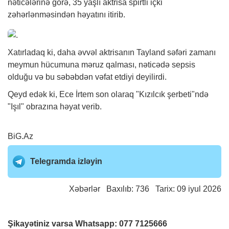
nəticələrinə görə, 35 yaşlı aktrisa spirtli içki
zəhərlənməsindən həyatını itirib.
Xatırladaq ki, daha əvvəl aktrisanın Tayland səfəri zamanı
meymun hücumuna məruz qalması, nəticədə sepsis
olduğu və bu səbəbdən vəfat etdiyi deyilirdi.
Qeyd edək ki, Ece İrtem son olaraq "Kızılcık şerbeti"ndə
"Işıl" obrazına həyat verib.
BiG.Az
Telegramda izləyin
Xəbərlər
Baxılıb: 736 Tarix: 09 iyul 2026
Şikayətiniz varsa Whatsapp:
077 7125666