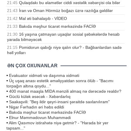
21:45
Qulaqdakı bu əlamətlər ciddi xəstəlik xəbərçisi ola bilər
21:43
İran və Oman Hörmüz boğazı üzrə razılığa gəldilər
21:42
Mal əti bahalaşıb - VİDEO
21:33
Bakıda məşhur ticarət mərkəzində FACİƏ
21:30
16 yaşına çatmayan uşaqlar sosial şəbəkələrdə hesab
yarada bilməyəcək
21:15
Pomidorun qabığı niyə qalın olur? - Bağbanlardan sadə
həll yolları
ƏN ÇOX OXUNANLAR
•
Evakuator xidməti və daşınma xidməti
•
Üç uşaq anası estetik əməliyyatdan sonra ölüb - "Bacımı
torpağın altına qoydu..."
•
400 manat maaşla MİDA mənzili almaq nə dərəcədə realdır?
•
Güclü külək əsəcək - Xəbərdarlıq
•
Saakaşvili: "Beş ildir qeyri-insani şəraitdə saxlanılıram"
•
Nigar Fərhadın əri həbs edildi
•
Bakıda məşhur ticarət mərkəzində FACİƏ
•
Elnur Məmmədovun Muhammədi
•
Alim Qasımov istirahətə niyə getmir? - "Harada bir yer
tapsam..."