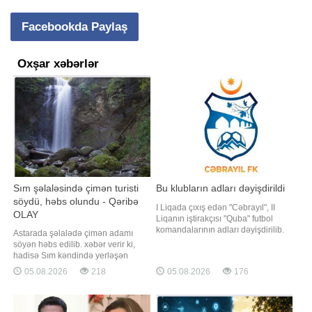
Facebookda Paylaş
Oxşar xəbərlər
Sım şəlaləsində çimən turisti
Bu klubların adları dəyişdirildi
söydü, həbs olundu - Qəribə
I Liqada çıxış edən "Cəbrayıl", II
OLAY
Liqanın iştirakçısı "Quba" futbol
komandalarının adları dəyişdirilib.
Astarada şəlalədə çimən adamı
Peşəkar Futbol Liqasından
söyən həbs edilib. xəbər verir ki,
"Qafqazinfo"ya verilən məlumata
hadisə Sım kəndində yerləşən
görə, "Cəbrayıl" yarışlarda
məşhur Sım şəlaləsində qeydə
05.08.2026
218
05.08.2026
176
"Gəncəbasar", "Quba" isə "Hypers"
alınıb. 40 yaşlı kənd sakini Həmid
adı altınd
Mədətov (şərti adla) şəlalədə
olarkən bir nəfərin suda çimdiyini
görüb. Həmid həmin şəxsə ətrafda