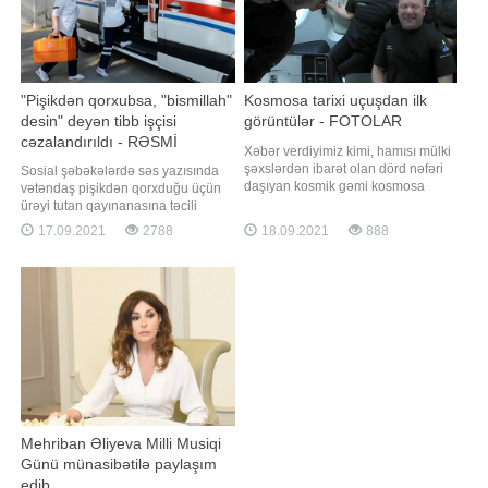
"Pişikdən qorxubsa, "bismillah"
Kosmosa tarixi uçuşdan ilk
desin" deyən tibb işçisi
görüntülər - FOTOLAR
cəzalandırıldı - RƏSMİ
Xəbər verdiyimiz kimi, hamısı mülki
şəxslərdən ibarət olan dörd nəfəri
Sosial şəbəkələrdə səs yazısında
daşıyan kosmik gəmi kosmosa
vətəndaş pişikdən qorxduğu üçün
göndərilib. "Qafqazinfo" xəbər verir
ürəyi tutan qayınanasına təcili
ki, "SpaceX" kosmos turistlərinin ilk
yardım əməkdaşının laqeyd
17.09.2021
2788
18.09.2021
888
görüntülərini yayımlayıb. Həmin
yanaşdığı və ona "bismillah"
görüntüləri təqdim edirik:
deyərək yatmasını məsləhət görən
şəxs cəzalandırılıb. " "a istinadən
xəbər verir ki, Tibbi Ərazi
Bölmələrini İdarəetmə Birliyində
Mehriban Əliyeva Milli Musiqi
Günü münasibətilə paylaşım
edib