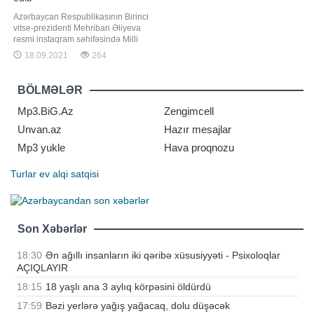
Azərbaycan Respublikasının Birinci
vitse-prezidenti Mehriban Əliyeva
rəsmi instaqram səhifəsində Milli
Musiqi Günü ilə bağlı paylaşım
18.09.2021
264
edib. "Report" xəbər verir ki,
paylaşımda deyilir:. "18 Sentyabr
Milli Musiqi Günüdür. Bu gün
BÖLMƏLƏR
doğum günlərini qeyd etdiyimiz
görkəmli Azərbaycan bəstəkarlar
Mp3.BiG.Az
Zengimcell
Unvan.az
Hazır mesajlar
Mp3 yukle
Hava proqnozu
Turlar
ev alqi satqisi
Son Xəbərlər
18:30
Ən ağıllı insanların iki qəribə xüsusiyyəti - Psixoloqlar
AÇIQLAYIR
18:15
18 yaşlı ana 3 aylıq körpəsini öldürdü
17:59
Bəzi yerlərə yağış yağacaq, dolu düşəcək