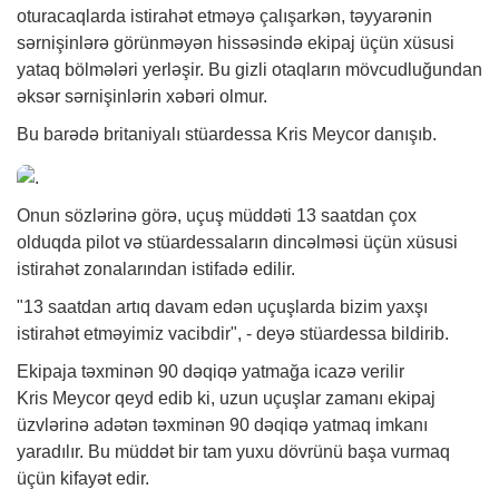
oturacaqlarda istirahət etməyə çalışarkən, təyyarənin
sərnişinlərə görünməyən hissəsində ekipaj üçün xüsusi
yataq bölmələri yerləşir. Bu gizli otaqların mövcudluğundan
əksər sərnişinlərin
xəbəri
olmur.
Bu barədə britaniyalı stüardessa Kris Meycor danışıb.
Onun sözlərinə görə, uçuş müddəti 13 saatdan çox
olduqda pilot və stüardessaların dincəlməsi üçün xüsusi
istirahət zonalarından istifadə edilir.
"13 saatdan artıq davam edən uçuşlarda bizim yaxşı
istirahət etməyimiz vacibdir", - deyə stüardessa bildirib.
Ekipaja təxminən 90 dəqiqə yatmağa icazə verilir
Kris Meycor qeyd edib ki, uzun uçuşlar zamanı ekipaj
üzvlərinə adətən təxminən 90 dəqiqə yatmaq imkanı
yaradılır. Bu müddət bir tam yuxu dövrünü başa vurmaq
üçün kifayət edir.