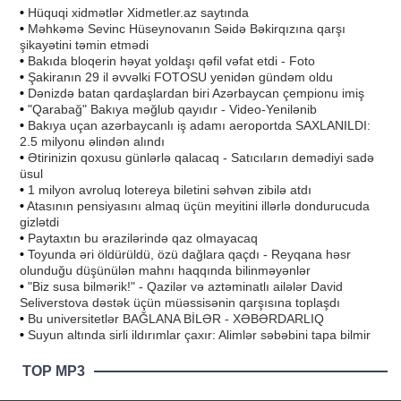
•
Hüquqi xidmətlər Xidmetler.az saytında
•
Məhkəmə Sevinc Hüseynovanın Səidə Bəkirqızına qarşı
şikayətini təmin etmədi
•
Bakıda bloqerin həyat yoldaşı qəfil vəfat etdi - Foto
•
Şakiranın 29 il əvvəlki FOTOSU yenidən gündəm oldu
•
Dənizdə batan qardaşlardan biri Azərbaycan çempionu imiş
•
"Qarabağ" Bakıya məğlub qayıdır - Video-Yenilənib
•
Bakıya uçan azərbaycanlı iş adamı aeroportda SAXLANILDI:
2.5 milyonu əlindən alındı
•
Ətirinizin qoxusu günlərlə qalacaq - Satıcıların demədiyi sadə
üsul
•
1 milyon avroluq lotereya biletini səhvən zibilə atdı
•
Atasının pensiyasını almaq üçün meyitini illərlə dondurucuda
gizlətdi
•
Paytaxtın bu ərazilərində qaz olmayacaq
•
Toyunda əri öldürüldü, özü dağlara qaçdı - Reyqana həsr
olunduğu düşünülən mahnı haqqında bilinməyənlər
•
"Biz susa bilmərik!" - Qazilər və aztəminatlı ailələr David
Seliverstova dəstək üçün müəssisənin qarşısına toplaşdı
•
Bu universitetlər BAĞLANA BİLƏR - XƏBƏRDARLIQ
•
Suyun altında sirli ildırımlar çaxır: Alimlər səbəbini tapa bilmir
TOP MP3