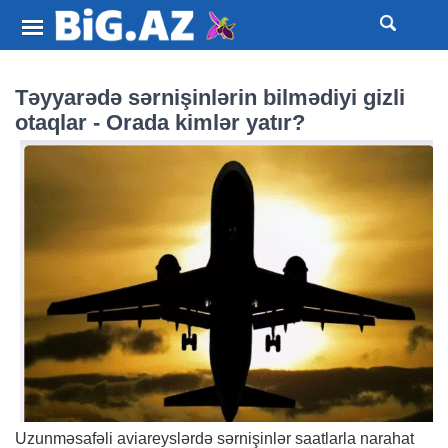
Təyyarədə sərnişinlərin bilmədiyi gizli
otaqlar - Orada kimlər yatır?
Uzunməsafəli aviareyslərdə sərnişinlər saatlarla narahat