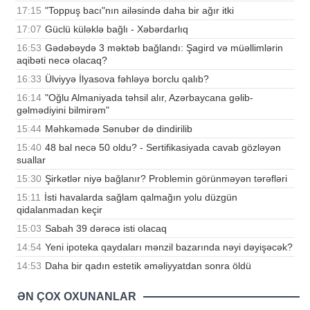
17:15
"Toppuş bacı"nın ailəsində daha bir ağır itki
17:07
Güclü küləklə bağlı - Xəbərdarlıq
16:53
Gədəbəydə 3 məktəb bağlandı: Şagird və müəllimlərin
aqibəti necə olacaq?
16:33
Ülviyyə İlyasova fəhləyə borclu qalıb?
16:14
"Oğlu Almaniyada təhsil alır, Azərbaycana gəlib-
gəlmədiyini bilmirəm"
15:44
Məhkəmədə Sənubər də dindirilib
15:40
48 bal necə 50 oldu? - Sertifikasiyada cavab gözləyən
suallar
15:30
Şirkətlər niyə bağlanır? Problemin görünməyən tərəfləri
15:11
İsti havalarda sağlam qalmağın yolu düzgün
qidalanmadan keçir
15:03
Sabah 39 dərəcə isti olacaq
14:54
Yeni ipoteka qaydaları mənzil bazarında nəyi dəyişəcək?
14:53
Daha bir qadın estetik əməliyyatdan sonra öldü
ƏN ÇOX OXUNANLAR