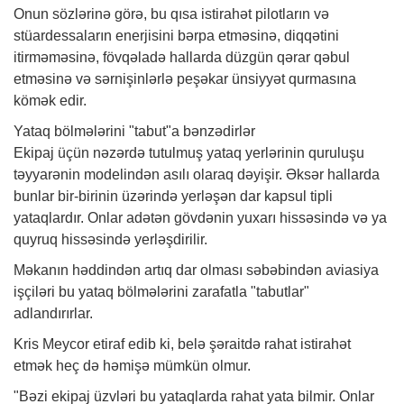
Onun sözlərinə görə, bu qısa istirahət pilotların və
stüardessaların enerjisini bərpa etməsinə, diqqətini
itirməməsinə, fövqəladə hallarda düzgün qərar qəbul
etməsinə və sərnişinlərlə peşəkar ünsiyyət qurmasına
kömək edir.
Yataq bölmələrini "tabut"a bənzədirlər
Ekipaj üçün nəzərdə tutulmuş yataq yerlərinin quruluşu
təyyarənin modelindən asılı olaraq dəyişir. Əksər hallarda
bunlar bir-birinin üzərində yerləşən dar kapsul tipli
yataqlardır. Onlar adətən gövdənin yuxarı hissəsində və ya
quyruq hissəsində yerləşdirilir.
Məkanın həddindən artıq dar olması səbəbindən aviasiya
işçiləri bu yataq bölmələrini zarafatla "tabutlar"
adlandırırlar.
Kris Meycor etiraf edib ki, belə şəraitdə rahat istirahət
etmək heç də həmişə mümkün olmur.
"Bəzi ekipaj üzvləri bu yataqlarda rahat yata bilmir. Onlar