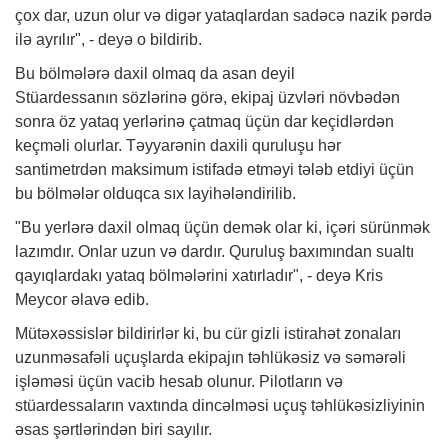
çox dar, uzun olur və digər yataqlardan sadəcə nazik pərdə
ilə ayrılır", - deyə o bildirib.
Bu bölmələrə daxil olmaq da asan deyil
Stüardessanın sözlərinə görə, ekipaj üzvləri növbədən
sonra öz yataq yerlərinə çatmaq üçün dar keçidlərdən
keçməli olurlar. Təyyarənin daxili quruluşu hər
santimetrdən maksimum istifadə etməyi tələb etdiyi üçün
bu bölmələr olduqca sıx layihələndirilib.
"Bu yerlərə daxil olmaq üçün demək olar ki, içəri sürünmək
lazımdır. Onlar uzun və dardır. Quruluş baxımından sualtı
qayıqlardakı yataq bölmələrini xatırladır", - deyə Kris
Meycor əlavə edib.
Mütəxəssislər bildirirlər ki, bu cür gizli istirahət zonaları
uzunməsafəli uçuşlarda ekipajın təhlükəsiz və səmərəli
işləməsi üçün vacib hesab olunur. Pilotların və
stüardessaların vaxtında dincəlməsi uçuş təhlükəsizliyinin
əsas şərtlərindən biri sayılır.