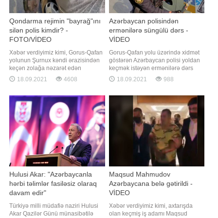
Qondarma rejimin "bayrağ"ını
Azərbaycan polisindən
silən polis kimdir? -
ermənilərə süngülü dərs -
FOTO/VİDEO
VİDEO
Xəbər verdiyimiz kimi, Gorus-Qafan
Gorus-Qafan yolu üzərində xidmət
yolunun Şurnux kəndi ərazisindən
göstərən Azərbaycan polisi yoldan
keçən zolağa nəzarət edən
keçmək istəyən ermənilərə dərs
Azərbaycan polisi burada hərəkət
verib. "Qafqazinfo" xəbər verir ki,
18.09.2021
4608
18.09.2021
988
edən avtomobilin üzərindəki
sosial şəbəkələrdə yayılan
qondarma "respublika"nın
görüntülərdə üzərində qondarma
qondarma "bayrağı"nı elə yerindəcə
respublikanın "bayrağ"ı olan
süngü ilə qazıyıb. Sosial
avtomobilin postdan keçmək üçün
şəbəkələrdə yayılan məlumata
yaxınlaşdığı görünür. Postd
görə, həmi
Hulusi Akar: "Azərbaycanla
Maqsud Mahmudov
hərbi təlimlər fasiləsiz olaraq
Azərbaycana belə gətirildi -
davam edir"
VİDEO
Türkiyə milli müdafiə naziri Hulusi
Xəbər verdiyimiz kimi, axtarışda
Akar Qazilər Günü münasibətilə
olan keçmiş iş adamı Maqsud