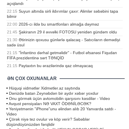
açıqlandı
22:15
Suyun altında sirli ildırımlar çaxır: Alimlər səbəbini tapa
bilmir
22:00
2026-cı ildə bu smartfonları almağa dəyməz
21:45
Şakiranın 29 il əvvəlki FOTOSU yenidən gündəm oldu
21:30
Ətirinizin qoxusu günlərlə qalacaq - Satıcıların demədiyi
sadə üsul
21:15
"İnfantino dərhal getməlidir" - Futbol əfsanəsi Fiqudan
FİFA prezidentinə sərt TƏNQİD
21:15
Paytaxtın bu ərazilərində qaz olmayacaq
ƏN ÇOX OXUNANLAR
•
Hüquqi xidmətlər Xidmetler.az saytında
•
Dənizdə batan Zeynəbdən bir aydır xəbər yoxdur
•
Onu görmək üçün avtomobilin qarşısını kəsdilər - Video
•
Avqust pensiyaları NƏ VAXT ÖDƏNİLƏCƏK?
•
Yeniyetmənin "iPhone"unu əlindən alıb 20 Yanvarda satdı -
Video
•
Çörək niyə tez ovulur və köp verir? Səbəblər
düşündüyünüzdən fərqlidir