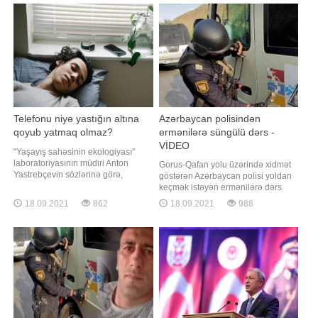
xəttinə məlumat daxil olub. -ın
seçmək hüququ verilib:. "Valideyn
Fövqəladə Hallar Nazirliyinin (FHN)
elektron qeydiyyatdan keçdikdən
saytına istinadən verdiyi xəbərinə
sonra bütün sinifləri sistemd
görə
Telefonu niyə yastığın altına
Azərbaycan polisindən
qoyub yatmaq olmaz?
ermənilərə süngülü dərs -
VİDEO
"Yaşayış sahəsinin ekologiyası"
laboratoriyasının müdiri Anton
Gorus-Qafan yolu üzərində xidmət
Yastrebçevin sözlərinə görə,
göstərən Azərbaycan polisi yoldan
smartfonları yastığın altına qoyub
keçmək istəyən ermənilərə dərs
yatmaq olmaz. -a istinadən xəbər
verib. "Qafqazinfo" xəbər verir ki,
18.09.2021
862
18.09.2021
988
verir ki, ekspert səbəb kimi
sosial şəbəkələrdə yayılan
telefonlardan gələn radiasiyanın
görüntülərdə üzərində qondarma
bəzən artdığını bildirib. "Nəzərə
respublikanın "bayrağ"ı olan
almaq lazımdır ki, telefonları
avtomobilin postdan keçmək üçün
yaxınlaşdığı görünür. Postd