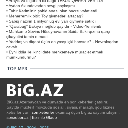
•
Arayik və digərləri ilə bağlı YEKUN QƏRAR VERİLDİ
•
Aydan Axundovadan sevgi paylaşımı
•
Tahir Kərimlinin şəhid anası olan bacısı vəfat etdi
•
Məhərrəmlik bitir: Toy qiymətləri artacaq?
•
Sabiq nazirin 1 milyonluq evi yarı qiymətə satıldı
•
"Qarabağ" Bakıya məğlub qayıdır - Video-Yenilənib
•
Məhkəmə Sevinc Hüseynovanın Səidə Bəkirqızına qarşı
şikayətini təmin etmədi
•
Yaddaş və diqqət üçün ən yaxşı içki hansıdır? - Nevroloqdan
cavab
•
Eyni iddia ilə ikinci dəfə məhkəməyə müraciət etmək
mümkündürmü?
TOP MP3
BiG.az Azərbaycan və dünyada ən son xəbərləri çatdırır.
Saytda müxtəlif mövzuda sosial , siyasi, maraqlı, şou biznes
xəbərlər var .
son xeberler
oxumaq üçün big.az saytını izləyin .
sonxeber.az
|
Bizimlə Əlaqə
© BiG.AZ , 2004 - 2026