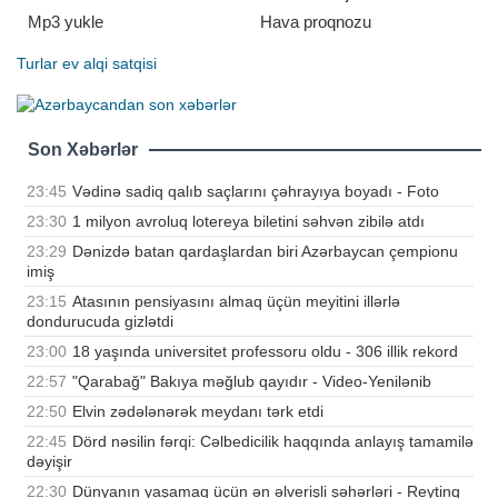
Mp3 yukle
Hava proqnozu
Turlar
ev alqi satqisi
Son Xəbərlər
23:45
Vədinə sadiq qalıb saçlarını çəhrayıya boyadı - Foto
23:30
1 milyon avroluq lotereya biletini səhvən zibilə atdı
23:29
Dənizdə batan qardaşlardan biri Azərbaycan çempionu
imiş
23:15
Atasının pensiyasını almaq üçün meyitini illərlə
dondurucuda gizlətdi
23:00
18 yaşında universitet professoru oldu - 306 illik rekord
22:57
"Qarabağ" Bakıya məğlub qayıdır - Video-Yenilənib
22:50
Elvin zədələnərək meydanı tərk etdi
22:45
Dörd nəsilin fərqi: Cəlbedicilik haqqında anlayış tamamilə
dəyişir
22:30
Dünyanın yaşamaq üçün ən əlverişli şəhərləri - Reytinq