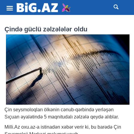
Çində güclü zəlzələlər oldu
Çin seysmoloqları ölkənin cənub-qərbində yerləşən
Sıçuan əyalətində 5 maqnitudalı zəlzələ qeydə alıblar.
Milli.Az oxu.az-a istinadən
xəbər
verir ki, bu barədə Çin