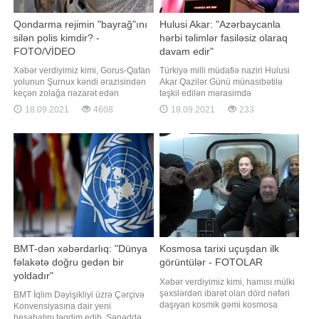
Qondarma rejimin "bayrağ"ını
Hulusi Akar: "Azərbaycanla
silən polis kimdir? -
hərbi təlimlər fasiləsiz olaraq
FOTO/VİDEO
davam edir"
Xəbər verdiyimiz kimi, Gorus-Qafan
Türkiyə milli müdafiə naziri Hulusi
yolunun Şurnux kəndi ərazisindən
Akar Qazilər Günü münasibətilə
keçən zolağa nəzarət edən
təşkil edilən mərasimdə
Azərbaycan polisi burada hərəkət
Azərbaycana dəstək çıxışı edib. Bu
18.09.2021
4608
18.09.2021
233
edən avtomobilin üzərindəki
barədə məlumat Türkiyə Milli
qondarma "respublika"nın
Müdafiə Nazirliyinin rəsmi saytında
qondarma "bayrağı"nı elə yerindəcə
yerləşdirilib. Qəhrəman Türkiyə
süngü ilə qazıyıb. Sosial
ordusunun sivilizasiyanın və tarixin
şəbəkələrdə yayılan məlumata
yüklədiyi məsuliyyət hissi ilə dost və
görə, həmi
qarda
BMT-dən xəbərdarlıq: "Dünya
Kosmosa tarixi uçuşdan ilk
fəlakətə doğru gedən bir
görüntülər - FOTOLAR
yoldadır"
Xəbər verdiyimiz kimi, hamısı mülki
şəxslərdən ibarət olan dörd nəfəri
BMT İqlim Dəyişikliyi üzrə Çərçivə
daşıyan kosmik gəmi kosmosa
Konvensiyasına dair yeni
göndərilib. "Qafqazinfo" xəbər verir
hesabatını təqdim edib. Sənəddə