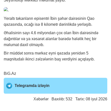
Seysmoloji Mərkəzi məlumat yayıb.
Yeraltı təkanların episentri İbin şəhər dairəsinin Qao
qəzasında, ocağı isə 8 kilometr dərinlikdə yerləşib.
Əhalisinin sayı 4.6 milyondan çox olan İbin dairəsində
dağıntılar və ya xəsarət alanlar barədə hələlik heç bir
məlumat daxil olmayıb.
Bir müddət sonra mərkəz eyni qəzada yenidən 5
maqnitudalı ikinci zəlzələnin baş verdiyini açıqlayıb.
BiG.Az
Telegramda izləyin
Xəbərlər
Baxılıb: 532 Tarix: 08 iyul 2026