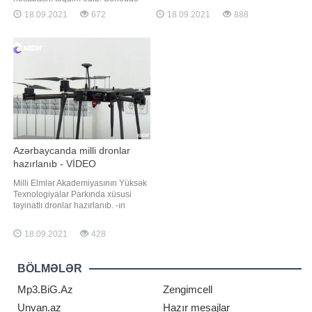
ki, "SpaceX" kosmos turistlərinin ilk
dünya ölkələrinin Paris
18.09.2021
672
18.09.2021
888
görüntülərini yayımlayıb. Həmin
anlaşmalarına uyğun olaraq, qlobal
görüntüləri təqdim edirik:
istiləşməni 2 dərəcədən aşağı
səviyyədə saxlamaqdan çox uzaq
olduğu bildirilib. Hesabatın
açıqlanmasından sonra çıxış edən
BMT sədri Antoniu Qutyerre
Azərbaycanda milli dronlar
hazırlanıb - VİDEO
Milli Elmlər Akademiyasının Yüksək
Texnologiyalar Parkında xüsusi
təyinatlı dronlar hazırlanıb. -ın
məlumatına görə, pilotsuz uçuş
aparatları sifarişlər əsasında yerli
18.09.2021
428
mütəxəssislər tərəfindən hazırlanıb.
Dronlari uçuş vaxtları, yükdaşıma və
küləyə davamlılığı ilə fərqlənir.
BÖLMƏLƏR
Həmçinin uçuş trayektoriyasını
Mp3.BiG.Az
Zengimcell
Unvan.az
Hazır mesajlar