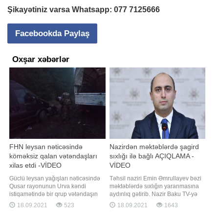
Şikayətiniz varsa Whatsapp:
077 7125666
Facebookda Paylaş
Oxşar xəbərlər
FHN leysan nəticəsində
Nazirdən məktəblərdə şagird
köməksiz qalan vətəndaşları
sıxlığı ilə bağlı AÇIQLAMA -
xilas etdi -VİDEO
VİDEO
Güclü leysan yağışları nəticəsində
Təhsil naziri Emin Əmrullayev bəzi
Qusar rayonunun Urva kəndi
məktəblərdə sıxlığın yaranmasına
istiqamətində bir qrup vətəndaşın
aydınlıq gətirib. Nazir Baku TV-yə
köməksiz vəziyyətdə qalması
eksklüziv müsahibəsində bildirib ki,
18.09.2021
523
18.09.2021
1643
barədə Fövqəladə Hallar
Azərbaycanda valideynə övladı
Nazirliyinin "112" qaynar telefon
üçün həm məktəb, həm də müəllim