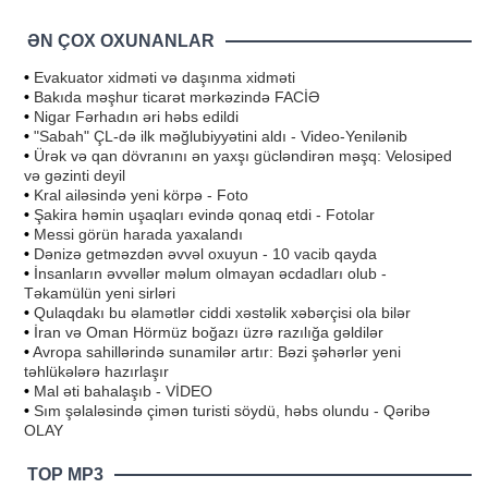
ƏN ÇOX OXUNANLAR
•
Evakuator xidməti və daşınma xidməti
•
Bakıda məşhur ticarət mərkəzində FACİƏ
•
Nigar Fərhadın əri həbs edildi
•
"Sabah" ÇL-də ilk məğlubiyyətini aldı - Video-Yenilənib
•
Ürək və qan dövranını ən yaxşı gücləndirən məşq: Velosiped
və gəzinti deyil
•
Kral ailəsində yeni körpə - Foto
•
Şakira həmin uşaqları evində qonaq etdi - Fotolar
•
Messi görün harada yaxalandı
•
Dənizə getməzdən əvvəl oxuyun - 10 vacib qayda
•
İnsanların əvvəllər məlum olmayan əcdadları olub -
Təkamülün yeni sirləri
•
Qulaqdakı bu əlamətlər ciddi xəstəlik xəbərçisi ola bilər
•
İran və Oman Hörmüz boğazı üzrə razılığa gəldilər
•
Avropa sahillərində sunamilər artır: Bəzi şəhərlər yeni
təhlükələrə hazırlaşır
•
Mal əti bahalaşıb - VİDEO
•
Sım şəlaləsində çimən turisti söydü, həbs olundu - Qəribə
OLAY
TOP MP3