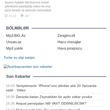
Aparıcı Aytəkin Mərdanova sosial
şəbəkədə paylaşdığı video ilə ona
qarşı tənqid və aqressiv münasibət
göstərən izləyicilərə müraciət edib.
10:23
187
Axşam.az xəbər verir ki, aparıcı
paylaşımlarını bəyənməyən
şəxslərin onu izləmək
BÖLMƏLƏR
məcburiyyətində olmadığını bildirib:.
"Məni izləmək məcburiyyətində
Mp3.BiG.Az
Zengimcell
deyilsiniz
Unvan.az
Hazır mesajlar
Mp3 yukle
Hava proqnozu
Turlar
ev alqi satqisi
Son Xəbərlər
16:43
Yeniyetmənin "iPhone"unu əlindən alıb 20 Yanvarda
satdı - Video
16:00
Dənizdə batan Zeynəbdən bir aydır xəbər yoxdur
15:35
Avqust pensiyaları NƏ VAXT ÖDƏNİLƏCƏK?
15:10
Məhərrəmlik bitir: Toy qiymətləri artacaq?