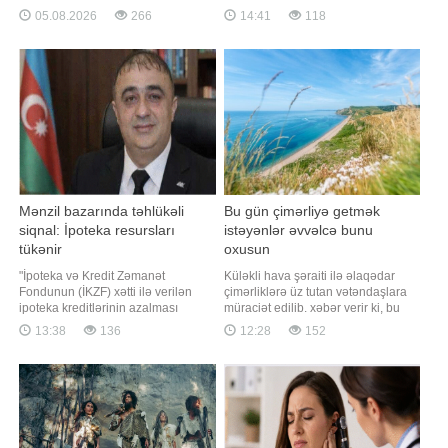
Əliyevin tətbiqi barədə Fərman
göstəricilər açıqlanır və əldə olunan
05.08.2026
266
14:41
118
imzaladığı "İnformasiya,
nəticələr ön plana çəkilir. Lakin
informasiyalaşdırma və
bütün bunlara baxmayaraq,
informasiyanın mühafizəsi
Azərbaycan təhsilində illərdir
haqqında" qanuna əlavə edilən
mövcud olan problemlərin aradan
yeni maddələrdə əksini tapıb.
qaldırılmadığı, əksinə, bir çox
Qanuna əsasən, 16 yaşı tama
istiqamətd
Mənzil bazarında təhlükəli
Bu gün çimərliyə getmək
siqnal: İpoteka resursları
istəyənlər əvvəlcə bunu
tükənir
oxusun
"İpoteka və Kredit Zəmanət
Küləkli hava şəraiti ilə əlaqədar
Fondunun (İKZF) xətti ilə verilən
çimərliklərə üz tutan vətəndaşlara
ipoteka kreditlərinin azalması
müraciət edilib. xəbər verir ki, bu
təsadüfi hal deyil. Bu tendensiya
barədə Fövqəladə Hallar Nazirliyi
13:38
136
12:28
152
həm maliyyələşmə imkanlarının
(FHN) məlumat yayıb. Bildirilib ki,
daraldığını, həm də mənzil
gün ərzində Bakıda və Abşeron
bazarında əlçatanlıq probleminin
yarımadasında küləkli hava
daha da dərinləşdiyini göstərən
şəraitinin müşahidə ediləcəyini
ciddi siqnaldır". Bunu BİG.AZ-a
nəzərə alaraq, Fövqəladə Hallar
açıqlamasınd
Nazirliy