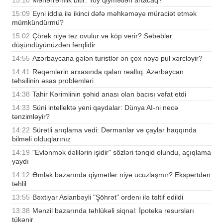
15:09
Eyni iddia ilə ikinci dəfə məhkəməyə müraciət etmək
mümkündürmü?
15:02
Çörək niyə tez ovulur və köp verir? Səbəblər
düşündüyünüzdən fərqlidir
14:55
Azərbaycana gələn turistlər ən çox nəyə pul xərcləyir?
14:41
Rəqəmlərin arxasında qalan reallıq: Azərbaycan
təhsilinin əsas problemləri
14:38
Tahir Kərimlinin şəhid anası olan bacısı vəfat etdi
14:33
Süni intellektə yeni qaydalar: Dünya AI-ni necə
tənzimləyir?
14:22
Sürətli arıqlama vədi: Dərmanlar və çaylar haqqında
bilməli olduqlarınız
14:19
"Evlənmək dəlilərin işidir" sözləri tənqid olundu, açıqlama
yaydı
14:12
Əmlak bazarında qiymətlər niyə ucuzlaşmır? Ekspertdən
təhlil
13:55
Bəxtiyar Aslanbəyli "Şöhrət" ordeni ilə təltif edildi
13:38
Mənzil bazarında təhlükəli siqnal: İpoteka resursları
tükənir