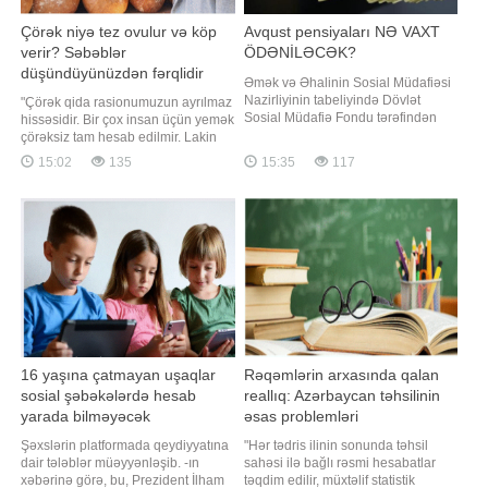
Çörək niyə tez ovulur və köp
Avqust pensiyaları NƏ VAXT
verir? Səbəblər
ÖDƏNİLƏCƏK?
düşündüyünüzdən fərqlidir
Əmək və Əhalinin Sosial Müdafiəsi
Nazirliyinin tabeliyində Dövlət
"Çörək qida rasionumuzun ayrılmaz
Sosial Müdafiə Fondu tərəfindən
hissəsidir. Bir çox insan üçün yemək
avqustun 14-dən gec olmayaraq
çörəksiz tam hesab edilmir. Lakin
Bakı və Sumqayıt şəhərləri, eləcə
son illər istehlakçılar arasında
15:02
135
15:35
117
də Abşeron rayonu üzrə bu ayın
çörəyin keyfiyyətinin aşağı düşməsi,
pensiyalarının ödənilməsi nəzərdə
tez ovulması, qısa müddətdə
tutulub. BİG.AZ xəbər verir ki, bu
bayatlaması və həzm zamanı köp
barədə Dövlət Sosial Müdafiə
yaratması ilə bağlı narahatlıqlar
Fondu məluma
artmaqdadır". Bunu BİG.AZ-
16 yaşına çatmayan uşaqlar
Rəqəmlərin arxasında qalan
sosial şəbəkələrdə hesab
reallıq: Azərbaycan təhsilinin
yarada bilməyəcək
əsas problemləri
Şəxslərin platformada qeydiyyatına
"Hər tədris ilinin sonunda təhsil
dair tələblər müəyyənləşib. -ın
sahəsi ilə bağlı rəsmi hesabatlar
xəbərinə görə, bu, Prezident İlham
təqdim edilir, müxtəlif statistik