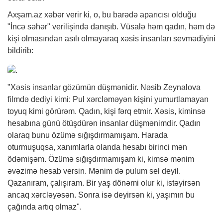
Axşam.az
xəbər
verir ki, o, bu barədə aparıcısı olduğu
"İncə səhər" verilişində danışıb. Vüsalə həm qadın, həm də
kişi olmasından asılı olmayaraq xəsis insanları sevmədiyini
bildirib:
"Xəsis insanlar gözümün düşmənidir. Nəsib Zeynalova
filmdə dediyi kimi: Pul xərcləməyən kişini yumurtlamayan
toyuq kimi görürəm. Qadın, kişi fərq etmir. Xəsis, kiminsə
hesabına günü ötüşdürən insanlar düşmənimdir. Qadın
olaraq bunu özümə sığışdırmamışam. Harada
oturmuşuqsa, xanımlarla olanda hesabı birinci mən
ödəmişəm. Özümə sığışdırmamışam ki, kimsə mənim
əvəzimə hesab versin. Mənim də pulum sel deyil.
Qazanıram, çalışıram. Bir yaş dönəmi olur ki, istəyirsən
ancaq xərcləyəsən. Sonra isə deyirsən ki, yaşımın bu
çağında artıq olmaz".