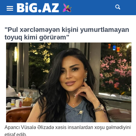
"Pul xərcləməyən kişini yumurtlamayan
toyuq kimi görürəm"
Aparıcı Vüsalə Əlizadə xəsis insanlardan xoşu gəlmədiyini
etiraf edib.