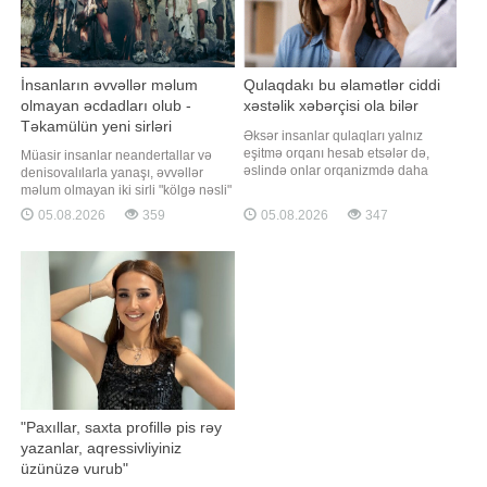
İnsanların əvvəllər məlum
Qulaqdakı bu əlamətlər ciddi
olmayan əcdadları olub -
xəstəlik xəbərçisi ola bilər
Təkamülün yeni sirləri
Əksər insanlar qulaqları yalnız
eşitmə orqanı hesab etsələr də,
Müasir insanlar neandertallar və
əslində onlar orqanizmdə daha
denisovalılarla yanaşı, əvvəllər
vacib funksiyalar yerinə yetirir.
məlum olmayan iki sirli "kölgə nəsli"
Daxili qulaqda yerləşən tarazlıq
ilə də qarışıblar. Qaynarinfo xəbər
05.08.2026
359
05.08.2026
347
sistemi sayəsində insan ayaq üstə
verir ki, bu barədə "Sci.News" nəşri
dayana, rahat yeriyə və ətraf
Kaliforniya Universitetinin Berkli
mühitdə istiqamətini müəyyən edə
kampusunun rəhbərliyi ilə aparılan
bilir. Həkimlər bildirirlər ki, eşitmənin
yeni araşdırmaya istinadən məluma
qəfi
"Paxıllar, saxta profillə pis rəy
yazanlar, aqressivliyiniz
üzünüzə vurub"