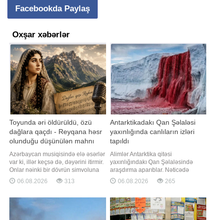
Facebookda Paylaş
Oxşar xəbərlər
Toyunda əri öldürüldü, özü
Antarktikadakı Qan Şəlaləsi
dağlara qaçdı - Reyqana həsr
yaxınlığında canlıların izləri
olunduğu düşünülən mahnı
tapıldı
haqqında bilinməyənlər
Azərbaycan musiqisində elə əsərlər
Alimlər Antarktika qitəsi
var ki, illər keçsə də, dəyərini itirmir.
yaxınlığındakı Qan Şəlaləsində
Onlar nəinki bir dövrün simvoluna
araşdırma aparıblar. Nəticədə
çevrilir, hətta nəsildən-nəslə
mikroskopik evakariot canlılardan
06.08.2026
313
06.08.2026
265
ötürülərək xalqın yaddaşında
ibarət bir topluluğun molekulyar
yaşayır. -ın yeni "Mahnıların
sübutları kəşf edilib. Tədqiqatçılar
tarixçəsi" rubrikasında bu dəfə
bu tapıntının dəniz suyunun
haqqında bəhs edəcəyi "Dağlar qızı
Antarktikanın qədim dövrlərində
Reyhan" da məh
dərəyə daxil olmuş və buzlaq