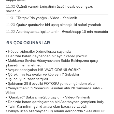
11:32
Özünü vampir təriqətinin üzvü hesab edən şəxs
saxlanıldı
11:31
"Tarqovı"da yanğın - Video - Yenilənib
11:23
Quduz qunduzlar biri uşaq olmaqla iki nəfəri yaraladı
11:22
Azərbaycanda işçi axtarılır - Əməkhaqqı 10 min manatdır
ƏN ÇOX OXUNANLAR
•
Hüquqi xidmətlər Xidmetler.az saytında
•
Dənizdə batan Zeynəbdən bir aydır xəbər yoxdur
•
Məhkəmə Sevinc Hüseynovanın Səidə Bəkirqızına qarşı
şikayətini təmin etmədi
•
Avqust pensiyaları NƏ VAXT ÖDƏNİLƏCƏK?
•
Çörək niyə tez ovulur və köp verir? Səbəblər
düşündüyünüzdən fərqlidir
•
Şakiranın 29 il əvvəlki FOTOSU yenidən gündəm oldu
•
Yeniyetmənin "iPhone"unu əlindən alıb 20 Yanvarda satdı -
Video
•
"Qarabağ" Bakıya məğlub qayıdır - Video-Yenilənib
•
Dənizdə batan qardaşlardan biri Azərbaycan çempionu imiş
•
Tahir Kərimlinin şəhid anası olan bacısı vəfat etdi
•
Bakıya uçan azərbaycanlı iş adamı aeroportda SAXLANILDI: