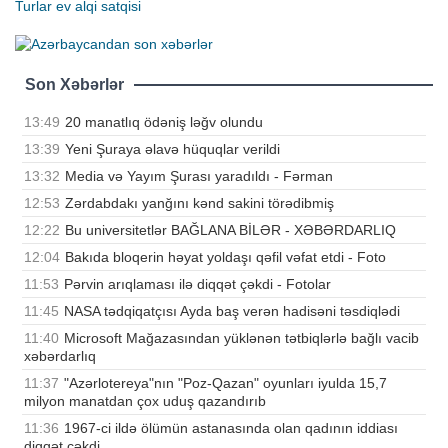
Turlar
ev alqi satqisi
Son Xəbərlər
13:49
20 manatlıq ödəniş ləğv olundu
13:39
Yeni Şuraya əlavə hüquqlar verildi
13:32
Media və Yayım Şurası yaradıldı - Fərman
12:53
Zərdabdakı yanğını kənd sakini törədibmiş
12:22
Bu universitetlər BAĞLANA BİLƏR - XƏBƏRDARLIQ
12:04
Bakıda bloqerin həyat yoldaşı qəfil vəfat etdi - Foto
11:53
Pərvin arıqlaması ilə diqqət çəkdi - Fotolar
11:45
NASA tədqiqatçısı Ayda baş verən hadisəni təsdiqlədi
11:40
Microsoft Mağazasından yüklənən tətbiqlərlə bağlı vacib
xəbərdarlıq
11:37
"Azərlotereya"nın "Poz-Qazan" oyunları iyulda 15,7
milyon manatdan çox uduş qazandırıb
11:36
1967-ci ildə ölümün astanasında olan qadının iddiası
diqqət çəkdi