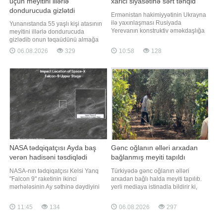
üçün meyitini illərlə
xarici siyasətinə sərt tənqid
dondurucuda gizlətdi
Ermənistan hakimiyyətinin Ukrayna
ilə yaxınlaşması Rusiyada
Yunanıstanda 55 yaşlı kişi atasının
Yerevanın konstruktiv əməkdaşlığa
meyitini illərlə dondurucuda
hazırlığı ilə bağlı ciddi suallar
gizlədib onun təqaüdünü almağa
yaradır. xəbər verir ki, bunu Rusiya
davam etməkdə şübhəli bilinərək
06.08.2026
329
10:58
128
Xarici İşlər Nazirliyinin İnformasiya
həbs edilib. "Qafqazinfo" xəbər verir
və Mətbuat Departamentinin
ki, Yunanıstan polisinin məlumatına
direktor müavini Aleksey Fadeyev
görə, hadisə Peloponnes
"YouTube" platformasında
yarımadasında, Sparta
yayımlana
yaxınlığındakı Mistra kəndində
qeydə alınıb
NASA tədqiqatçısı Ayda baş
Gənc oğlanın əlləri arxadan
verən hadisəni təsdiqlədi
bağlanmış meyiti tapıldı
NASA-nın tədqiqatçısı Kelsi Yanq
Türkiyədə gənc oğlanın əlləri
"Falcon 9" raketinin ikinci
arxadan bağlı halda meyiti tapılıb.
mərhələsinin Ay səthinə dəydiyini
yerli mediaya istinadla bildirir ki,
təsdiqləyib. xəbər verir ki, "Reuters"
hadisə Antalyanın Kepez
onun açıqlamasının videosunu
rayonunda baş verib. Zeytunluq
11:45
134
06.08.2026
297
yayımlayıb. Yanq bildirib ki,
ərazidə əlləri arxadan bağlanmış
çərşənbə günü səhər saatlarında
vəziyyətdə gənc kişinin meyiti