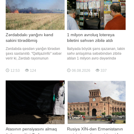
altında hapsola bilmi
Zərdabdakı yanğını kənd
1 milyon avroluq lotereya
sakini törədibmiş
biletini səhvən zibilə atdı
Zərdabda qəsdən yanğın törədən
İtaliyada böyük şans qazanan, lakin
şəxs saxlanılıb. "Qafqazinfo" xəbər
səhv anlaşılma səbəbindən zibilə
verir ki, Zərdab rayonunun
atılan 1 milyon avro dəyərində
Hüseynxanlı kəndi ərazisində
lotereya bileti iki günlük axtarışdan
qəsdən yanğın hadisəsi törədən
sonra tapılıb. "Qafqazinfo"nun
12:53
124
06.08.2026
337
şəxs polis əməkdaşları tərəfindən
xəbərinə görə, hadisə ölkənin
müəyyən edilib. Araşdırmalarla
cənubundakı Apuliya bölgəsinin
yanğının kənd sakini Ə.Quliyev
Bari şəhəri yaxınlığındakı Bitonto
tərəfindən törədildiyi məlum olub.
qəsəbəsində baş verib. Qali
Hadis
Atasının pensiyasını almaq
Rusiya XİN-dən Ermənistanın