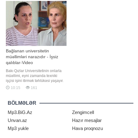
"Falcon 9" raketinin ikinci mərhələsi
aşkarlanıb. Hadisə yerinə polis və
planlaşdırılmamı
təcili tibbi yardım briqadaları cəlb
olunub
Bağlanan universitetin
müəllimləri narazıdır - İşsiz
qalıblar-Video
Bakı Qızlar Universitetinin onlarla
müəllimi, eyni zamanda texniki
işçisi işini itirmək təhlükəsi yaşayır.
"Qafqazinfo" -a istinadən xəbər verir
10:15
161
ki, universitetdə oxuyan tələbələrin
digər özəl universitetlərə
köçürülməsi haqda qərar verilib,
BÖLMƏLƏR
lakin qərar bir çox müəllimlərə,
eləcə də texnik
Mp3.BiG.Az
Zengimcell
Unvan.az
Hazır mesajlar
Mp3 yukle
Hava proqnozu