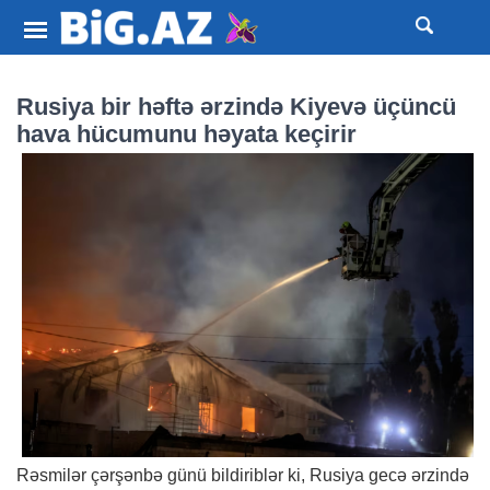
Rusiya bir həftə ərzində Kiyevə üçüncü
hava hücumunu həyata keçirir
Rəsmilər çərşənbə günü bildiriblər ki, Rusiya gecə ərzində