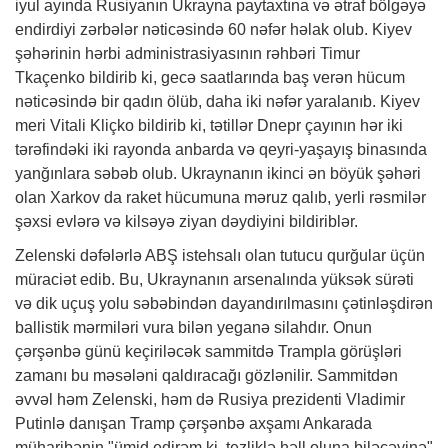
iyul ayında Rusiyanın Ukrayna paytaxtına və ətraf bölgəyə
endirdiyi zərbələr nəticəsində 60 nəfər həlak olub. Kiyev
şəhərinin hərbi administrasiyasının rəhbəri Timur
Tkaçenko bildirib ki, gecə saatlarında baş verən hücum
nəticəsində bir qadın ölüb, daha iki nəfər yaralanıb. Kiyev
meri Vitali Kliçko bildirib ki, tətillər Dnepr çayının hər iki
tərəfindəki iki rayonda anbarda və qeyri-yaşayış binasında
yanğınlara səbəb olub. Ukraynanın ikinci ən böyük şəhəri
olan Xarkov da raket hücumuna məruz qalıb, yerli rəsmilər
şəxsi evlərə və kilsəyə ziyan dəydiyini bildiriblər.
Zelenski dəfələrlə ABŞ istehsalı olan tutucu qurğular üçün
müraciət edib. Bu, Ukraynanın arsenalında yüksək sürəti
və dik uçuş yolu səbəbindən dayandırılmasını çətinləşdirən
ballistik mərmiləri vura bilən yeganə silahdır. Onun
çərşənbə günü keçiriləcək sammitdə Trampla görüşləri
zamanı bu məsələni qaldıracağı gözlənilir. Sammitdən
əvvəl həm Zelenski, həm də Rusiya prezidenti Vladimir
Putinlə danışan Tramp çərşənbə axşamı Ankarada
müharibənin "ümid edirəm ki, tezliklə həll oluna biləcəyinə"