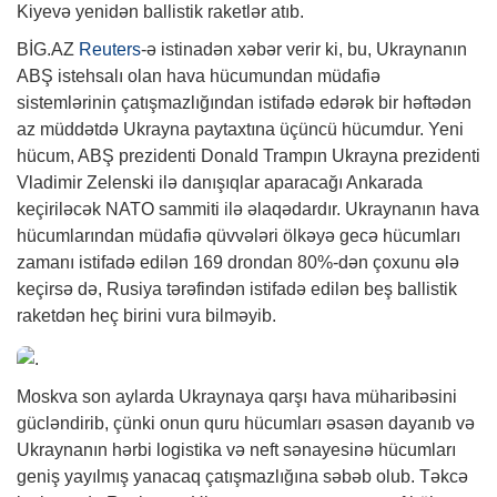
Kiyevə yenidən ballistik raketlər atıb.
BİG.AZ
Reuters
-ə istinadən xəbər verir ki, bu, Ukraynanın
ABŞ istehsalı olan hava hücumundan müdafiə
sistemlərinin çatışmazlığından istifadə edərək bir həftədən
az müddətdə Ukrayna paytaxtına üçüncü hücumdur. Yeni
hücum, ABŞ prezidenti Donald Trampın Ukrayna prezidenti
Vladimir Zelenski ilə danışıqlar aparacağı Ankarada
keçiriləcək NATO sammiti ilə əlaqədardır. Ukraynanın hava
hücumlarından müdafiə qüvvələri ölkəyə gecə hücumları
zamanı istifadə edilən 169 drondan 80%-dən çoxunu ələ
keçirsə də, Rusiya tərəfindən istifadə edilən beş ballistik
raketdən heç birini vura bilməyib.
Moskva son aylarda Ukraynaya qarşı hava müharibəsini
gücləndirib, çünki onun quru hücumları əsasən dayanıb və
Ukraynanın hərbi logistika və neft sənayesinə hücumları
geniş yayılmış yanacaq çatışmazlığına səbəb olub. Təkcə