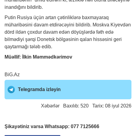
inandığını bildirib.
Putin Rusiya üçün artan çətinliklərə baxmayaraq
müharibəsini davam etdirəcəyini bildirib. Moskva Kiyevdən
dörd ildən çoxdur davam edən döyüşlərdə fəth edə
bilmədiyi şərqi Donetsk bölgəsinin qalan hissəsini geri
qaytarmağı tələb edib.
Müəllif: İlkin Məmmədkərimov
BiG.Az
Telegramda izləyin
Xəbərlər
Baxılıb: 520 Tarix: 08 iyul 2026
Şikayətiniz varsa Whatsapp:
077 7125666