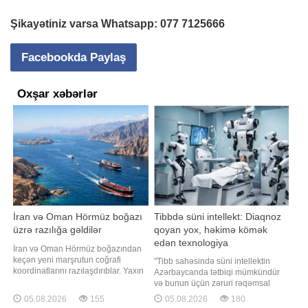
Şikayətiniz varsa Whatsapp:
077 7125666
Facebookda Paylaş
Oxşar xəbərlər
İran və Oman Hörmüz boğazı
Tibbdə süni intellekt: Diaqnoz
üzrə razılığa gəldilər
qoyan yox, həkimə kömək
edən texnologiya
İran və Oman Hörmüz boğazından
keçən yeni marşrutun coğrafi
"Tibb sahəsində süni intellektin
koordinatlarını razılaşdırıblar. Yaxın
Azərbaycanda tətbiqi mümkündür
vaxtlarda bununla bağlı birgə
və bunun üçün zəruri rəqəmsal
bəyanat dərc oluna bilər. TASS-a
infrastruktur tədricən formalaşır.
05.08.2026
155
05.08.2026
180
istinadən xəbər verir ki, bu barədə
Təsadüfi deyil ki, ölkədə qəbul