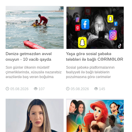
İran Xarici İşlər Nazirliyinin
olunmuş 2025-2028-ci illər üzrə
nümayəndəsi İsmayıl Bəqai bildirib.
Süni İntellekt Strategiyası
"Tərəflərin nəzərdən keçirdiy
çərçivəsində səhiyyədə tibbi
məlumatların vahid informasiya
mühitində inteqrasiyas
Dənizə getməzdən əvvəl
Yaşa görə sosial şəbəkə
oxuyun - 10 vacib qayda
tələbləri ilə bağlı CƏRİMƏLƏR
Son günlər ölkənin müxtəlif
Sosial şəbəkə platformalarının
çimərliklərində, xüsusilə nəzarətsiz
fəaliyyəti ilə bağlı tələblərin
ərazilərdə baş verən boğulma
pozulmasına görə cərimələr
hadisələri narahatlıq doğurur.
müəyyənləşib. xəbər verir ki, bu,
"Qafqazinfo" xəbər verir ki, bu cür
Prezident İlham Əliyevin imzaladığı
05.08.2026
107
05.08.2026
145
hadisələrin əksəriyyəti təhlükəsizlik
Azərbaycan Respublikasının
qaydalarına əməl olunmaması ilə
İnzibati Xətalar Məcəlləsində,
bağlıdır. Boğulma riskini minimuma
"İnformasiya, informasiyalaşdırma
endirmək üçün aşağıdakı
və informasiyanın mühafizəsi
təhlükəsizli
haqqında"