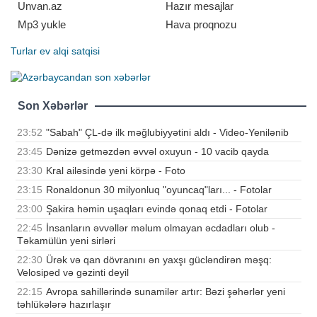
Unvan.az
Hazır mesajlar
Mp3 yukle
Hava proqnozu
Turlar
ev alqi satqisi
Son Xəbərlər
23:52
"Sabah" ÇL-də ilk məğlubiyyətini aldı - Video-Yenilənib
23:45
Dənizə getməzdən əvvəl oxuyun - 10 vacib qayda
23:30
Kral ailəsində yeni körpə - Foto
23:15
Ronaldonun 30 milyonluq "oyuncaq"ları... - Fotolar
23:00
Şakira həmin uşaqları evində qonaq etdi - Fotolar
22:45
İnsanların əvvəllər məlum olmayan əcdadları olub -
Təkamülün yeni sirləri
22:30
Ürək və qan dövranını ən yaxşı gücləndirən məşq:
Velosiped və gəzinti deyil
22:15
Avropa sahillərində sunamilər artır: Bəzi şəhərlər yeni
təhlükələrə hazırlaşır