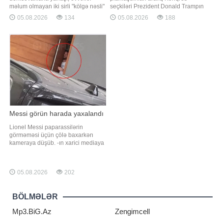
məlum olmayan iki sirli "kölgə nəsli"
seçkiləri Prezident Donald Trampın
ilə də qarışıblar. Qaynarinfo xəbər
Nümayəndələr Palatası üzərində
05.08.2026
134
05.08.2026
188
verir ki, bu barədə "Sci.News" nəşri
nəzarəti itirməsi ilə nəticələnə və
Kaliforniya Universitetinin Berkli
prezidentliyinin ikinci yarısını
kampusunun rəhbərliyi ilə aparılan
Demokratlar Partiyası ilə siyasi
yeni araşdırmaya istinadən məluma
qarşıdurma şəraitində keçirməsinə
səbəb ola bilər. xarici KİV-ə istinadə
Messi görün harada yaxalandı
Lionel Messi paparassilərin
görməməsi üçün çölə baxarkən
kameraya düşüb. -ın xarici mediaya
istinadən xəbərinə görə, argentinalı
ulduz qapıdan baxarkən
paparassilər tərəfindən məhz həmin
05.08.2026
202
anda yaxalanıb və bu, maraqlı
görüntülərin yaranmasına səbəb
olub. Dünya futbolunun
BÖLMƏLƏR
ulduzlarından biri olan Lione
Mp3.BiG.Az
Zengimcell