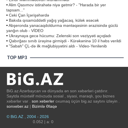
•
Alim Qasımov istirahətə niyə getmir? - "Harada bir yer
tapsam..."
•
Ceki Çan İçərişəhərdə
•
Bakıda qısamüddətli yağış yağacaq, külək əsəcək
•
Abşeronda yanacaqdoldurma məntəqəsinin ərazisində güclü
yanğın olub - VİDEO
•
Ukraynaya gecə hücumu: Zelenski son vəziyyəti açıqladı
•
Qabırğası sınıb ürəyinə girmişdi - Kürəkəninə 10 il həbs verildi
•
"Sabah" ÇL-də ilk məğlubiyyətini aldı - Video-Yenilənib
TOP MP3
BiG.az Azərbaycan və dünyada ən son xəbərləri çatdırır.
Saytda müxtəlif mövzuda sosial , siyasi, maraqlı, şou biznes
xəbərlər var .
son xeberler
oxumaq üçün big.az saytını izləyin .
sonxeber.az
|
Bizimlə Əlaqə
© BiG.AZ , 2004 - 2026
0.052 | a: 0