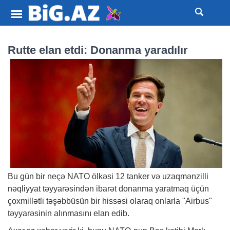
Rutte elan etdi: Donanma yaradılır
Bu gün bir neçə NATO ölkəsi 12 tanker və uzaqmənzilli
nəqliyyat təyyarəsindən ibarət donanma yaratmaq üçün
çoxmillətli təşəbbüsün bir hissəsi olaraq onlarla "Airbus"
təyyarəsinin alınmasını elan edib.