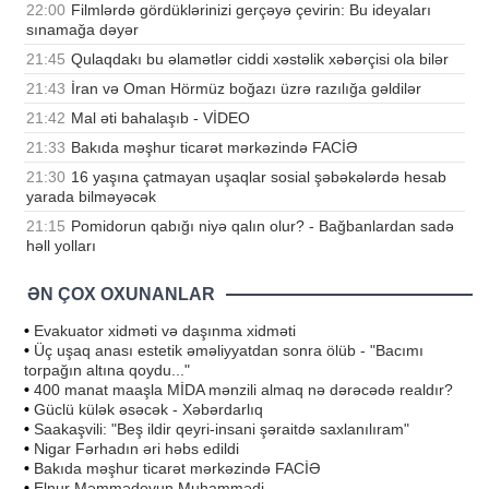
22:00
Filmlərdə gördüklərinizi gerçəyə çevirin: Bu ideyaları
sınamağa dəyər
21:45
Qulaqdakı bu əlamətlər ciddi xəstəlik xəbərçisi ola bilər
21:43
İran və Oman Hörmüz boğazı üzrə razılığa gəldilər
21:42
Mal əti bahalaşıb - VİDEO
21:33
Bakıda məşhur ticarət mərkəzində FACİƏ
21:30
16 yaşına çatmayan uşaqlar sosial şəbəkələrdə hesab
yarada bilməyəcək
21:15
Pomidorun qabığı niyə qalın olur? - Bağbanlardan sadə
həll yolları
ƏN ÇOX OXUNANLAR
•
Evakuator xidməti və daşınma xidməti
•
Üç uşaq anası estetik əməliyyatdan sonra ölüb - "Bacımı
torpağın altına qoydu..."
•
400 manat maaşla MİDA mənzili almaq nə dərəcədə realdır?
•
Güclü külək əsəcək - Xəbərdarlıq
•
Saakaşvili: "Beş ildir qeyri-insani şəraitdə saxlanılıram"
•
Nigar Fərhadın əri həbs edildi
•
Bakıda məşhur ticarət mərkəzində FACİƏ
•
Elnur Məmmədovun Muhammədi