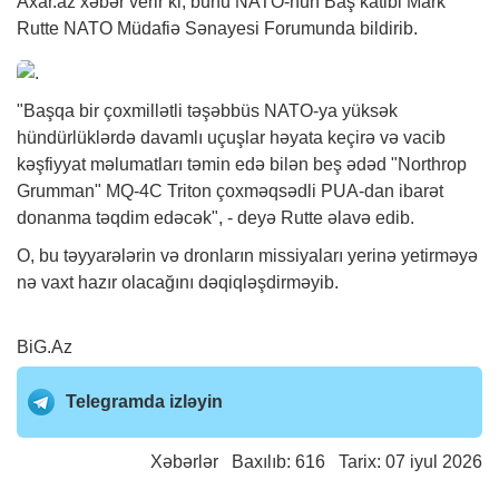
Axar.az
xəbər
verir ki, bunu NATO-nun Baş katibi Mark
Rutte NATO Müdafiə Sənayesi Forumunda bildirib.
"Başqa bir çoxmillətli təşəbbüs NATO-ya yüksək
hündürlüklərdə davamlı uçuşlar həyata keçirə və vacib
kəşfiyyat məlumatları təmin edə bilən beş ədəd "Northrop
Grumman" MQ-4C Triton çoxməqsədli PUA-dan ibarət
donanma təqdim edəcək", - deyə Rutte əlavə edib.
O, bu təyyarələrin və dronların missiyaları yerinə yetirməyə
nə vaxt hazır olacağını dəqiqləşdirməyib.
BiG.Az
Telegramda izləyin
Xəbərlər
Baxılıb: 616 Tarix: 07 iyul 2026