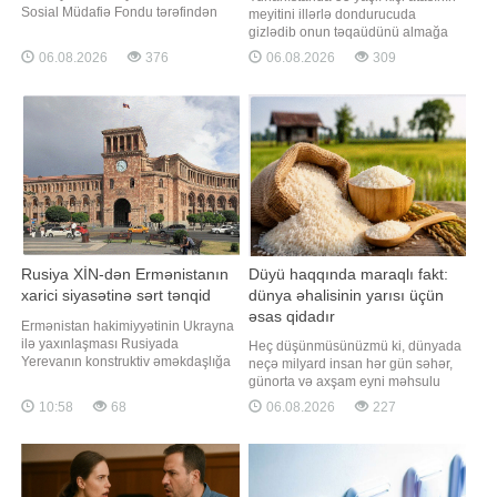
Sosial Müdafiə Fondu tərəfindən
meyitini illərlə dondurucuda
avqustun 14-dən gec olmayaraq
gizlədib onun təqaüdünü almağa
Bakı və Sumqayıt şəhərləri, eləcə
davam etməkdə şübhəli bilinərək
06.08.2026
376
06.08.2026
309
də Abşeron rayonu üzrə bu ayın
həbs edilib. "Qafqazinfo" xəbər verir
pensiyalarının ödənilməsi nəzərdə
ki, Yunanıstan polisinin məlumatına
tutulub. BİG.AZ xəbər verir ki, bu
görə, hadisə Peloponnes
barədə Dövlət Sosial Müdafiə
yarımadasında, Sparta
Fondu məluma
yaxınlığındakı Mistra kəndində
qeydə alınıb
Rusiya XİN-dən Ermənistanın
Düyü haqqında maraqlı fakt:
xarici siyasətinə sərt tənqid
dünya əhalisinin yarısı üçün
əsas qidadır
Ermənistan hakimiyyətinin Ukrayna
ilə yaxınlaşması Rusiyada
Heç düşünmüsünüzmü ki, dünyada
Yerevanın konstruktiv əməkdaşlığa
neçə milyard insan hər gün səhər,
hazırlığı ilə bağlı ciddi suallar
günorta və axşam eyni məhsulu
yaradır. xəbər verir ki, bunu Rusiya
yeyir?. Düyü sadəcə qarnir deyil. O,
10:58
68
06.08.2026
227
Xarici İşlər Nazirliyinin İnformasiya
planetdə yaşayan milyardlarla
və Mətbuat Departamentinin
insan üçün əsas qida mənbəyidir.
direktor müavini Aleksey Fadeyev
Təsadüfi deyil ki, onu Asiyanın
"YouTube" platformasında
"çörəyi" adlandırırlar. xarici mediaya
yayımlana
istinadən xəbər verir ki