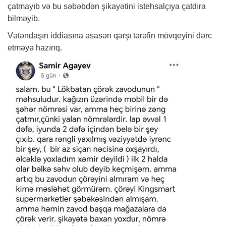
çatmayıb və bu səbəbdən şikayətini istehsalçıya çatdıra
bilməyib.
Vətəndaşın iddiasına əsasən qarşı tərəfin mövqeyini dərc
etməyə hazırıq.