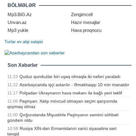
"Sputnik" agentliyi məlumat yayıb.
BÖLMƏLƏR
Paşinyan qeyd edib ki,
vətəndaşlardan hazırd
Mp3.BiG.Az
Zengimcell
Unvan.az
Hazır mesajlar
Mp3 yukle
Hava proqnozu
Turlar
ev alqi satqisi
Son Xəbərlər
11:23
Quduz qunduzlar biri uşaq olmaqla iki nəfəri yaraladı
11:22
Azərbaycanda işçi axtarılır - Əməkhaqqı 10 min manatdır
11:17
Polşadan Ukraynanın hava məkanı ilə bağlı yeni təklif
11:06
Paşinyan: Xalqı mövcud olmayan seçim qarşısında
qoymaq olmaz
11:00
Qırğızıstanda Mişustinlə Paşinyanın səmimi söhbəti
gündəm oldu
10:58
Rusiya XİN-dən Ermənistanın xarici siyasətinə sərt
tənqid