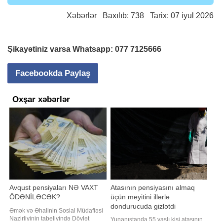
Xəbərlər
Baxılıb: 738 Tarix: 07 iyul 2026
Şikayətiniz varsa Whatsapp:
077 7125666
Facebookda Paylaş
Oxşar xəbərlər
Avqust pensiyaları NƏ VAXT
Atasının pensiyasını almaq
ÖDƏNİLƏCƏK?
üçün meyitini illərlə
dondurucuda gizlətdi
Əmək və Əhalinin Sosial Müdafiəsi
Nazirliyinin tabeliyində Dövlət
Yunanıstanda 55 yaşlı kişi atasının