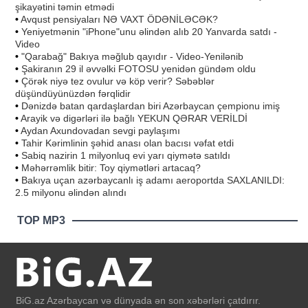
şikayətini təmin etmədi
•
Avqust pensiyaları NƏ VAXT ÖDƏNİLƏCƏK?
•
Yeniyetmənin "iPhone"unu əlindən alıb 20 Yanvarda satdı -
Video
•
"Qarabağ" Bakıya məğlub qayıdır - Video-Yenilənib
•
Şakiranın 29 il əvvəlki FOTOSU yenidən gündəm oldu
•
Çörək niyə tez ovulur və köp verir? Səbəblər
düşündüyünüzdən fərqlidir
•
Dənizdə batan qardaşlardan biri Azərbaycan çempionu imiş
•
Arayik və digərləri ilə bağlı YEKUN QƏRAR VERİLDİ
•
Aydan Axundovadan sevgi paylaşımı
•
Tahir Kərimlinin şəhid anası olan bacısı vəfat etdi
•
Sabiq nazirin 1 milyonluq evi yarı qiymətə satıldı
•
Məhərrəmlik bitir: Toy qiymətləri artacaq?
•
Bakıya uçan azərbaycanlı iş adamı aeroportda SAXLANILDI:
2.5 milyonu əlindən alındı
TOP MP3
BiG.az Azərbaycan və dünyada ən son xəbərləri çatdırır.