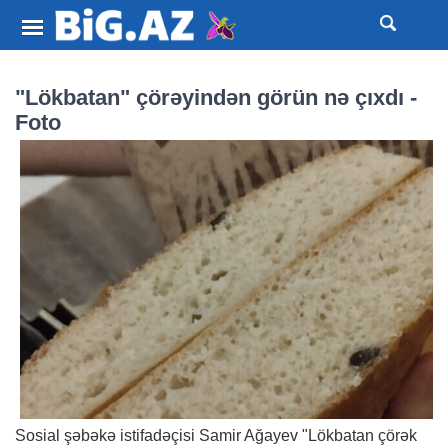
"Lökbatan" çörəyindən görün nə çıxdı -
Foto
Sosial şəbəkə istifadəçisi Samir Ağayev "Lökbatan çörək