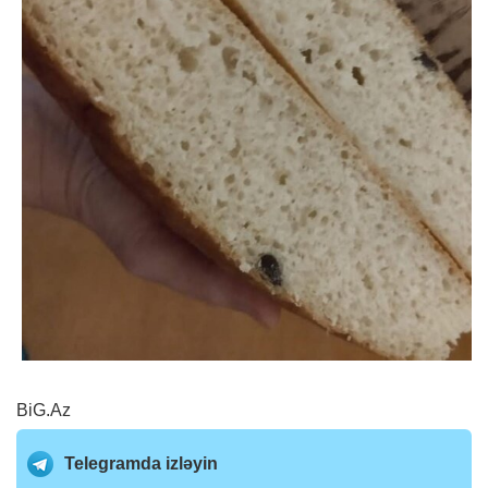
BiG.Az
Telegramda izləyin