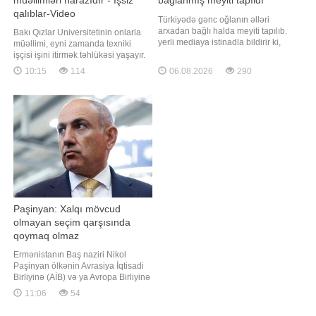
qalıblar-Video
Türkiyədə gənc oğlanın əlləri
arxadan bağlı halda meyiti tapılıb.
Bakı Qızlar Universitetinin onlarla
yerli mediaya istinadla bildirir ki,
müəllimi, eyni zamanda texniki
hadisə Antalyanın Kepez
işçisi işini itirmək təhlükəsi yaşayır.
rayonunda baş verib. Zeytunluq
"Qafqazinfo" -a istinadən xəbər verir
10:15
114
06.08.2026
290
ərazidə əlləri arxadan bağlanmış
ki, universitetdə oxuyan tələbələrin
vəziyyətdə gənc kişinin meyiti
digər özəl universitetlərə
aşkarlanıb. Hadisə yerinə polis və
köçürülməsi haqda qərar verilib,
təcili tibbi yardım briqadaları cəlb
lakin qərar bir çox müəllimlərə,
olunub
eləcə də texnik
Paşinyan: Xalqı mövcud
olmayan seçim qarşısında
qoymaq olmaz
Ermənistanın Baş naziri Nikol
Paşinyan ölkənin Avrasiya İqtisadi
Birliyinə (AİB) və ya Avropa Birliyinə
(AB) üzvlüyü ilə bağlı referendum
11:06
54
keçirilməsinin nəzərdə tutulmadığını
bildirib. xəbər verir ki, bu barədə