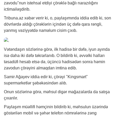
zavodu"nun istehsal etdiyi çörəklə bağlı narazılığını
ictimailəşdirib.
Tribuna.az
xəbər
verir ki, o, paylaşımında iddia edib ki, son
dövrlərdə aldığı çörəklərin içindən üç dəfə qara rəngli,
yanmış vəziyyətdə naməlum cisim çıxıb.
Vətəndaşın sözlərinə görə, ilk hadisə bir dəfə, iyun ayında
isə daha iki dəfə təkrarlanıb. O bildirib ki, əvvəlki halları
təsadüfi hesab etsə də, üçüncü hadisədən sonra həmin
zavodun çörəyini almaqdan imtina edib.
Samir Ağayev iddia edir ki, çörəyi "Kingsmart"
supermarketlər şəbəkəsindən alıb.
Onun sözlərinə görə, məhsul digər mağazalarda da satışa
çıxarılır.
Paylaşım müəllifi həmçinin bildirib ki, məhsulun üzərində
göstərilən mobil və şəhər telefon nömrələrinə zəng