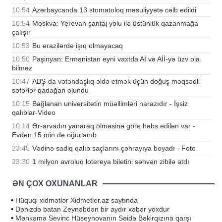
10:54
Azərbaycanda 13 stomatoloq məsuliyyətə cəlb edildi
10:54
Moskva: Yerevan şantaj yolu ilə üstünlük qazanmağa
çalışır
10:53
Bu ərazilərdə işıq olmayacaq
10:50
Paşinyan: Ermənistan eyni vaxtda Aİ və Aİİ-yə üzv ola
bilməz
10:47
ABŞ-da vətəndaşlıq əldə etmək üçün doğuş məqsədli
səfərlər qadağan olundu
10:15
Bağlanan universitetin müəllimləri narazıdır - İşsiz
qalıblar-Video
10:14
Ər-arvadın yanaraq ölməsinə görə həbs edilən var -
Evdən 15 min də oğurlanıb
23:45
Vədinə sadiq qalıb saçlarını çəhrayıya boyadı - Foto
23:30
1 milyon avroluq lotereya biletini səhvən zibilə atdı
ƏN ÇOX OXUNANLAR
•
Hüquqi xidmətlər Xidmetler.az saytında
•
Dənizdə batan Zeynəbdən bir aydır xəbər yoxdur
•
Məhkəmə Sevinc Hüseynovanın Səidə Bəkirqızına qarşı