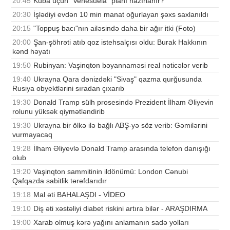
20:45
Kuba üçün "Venesuela" planı hazırlanır?
20:30
İşlədiyi evdən 10 min manat oğurlayan şəxs saxlanıldı
20:15
"Toppuş bacı"nın ailəsində daha bir ağır itki (Foto)
20:00
Şan-şöhrəti atıb qoz istehsalçısı oldu: Burak Hakkının
kənd həyatı
19:50
Rubinyan: Vaşinqton bəyannaməsi real nəticələr verib
19:40
Ukrayna Qara dənizdəki "Sivaş" qazma qurğusunda
Rusiya obyektlərini sıradan çıxarıb
19:30
Donald Tramp sülh prosesində Prezident İlham Əliyevin
rolunu yüksək qiymətləndirib
19:30
Ukrayna bir ölkə ilə bağlı ABŞ-yə söz verib: Gəmilərini
vurmayacaq
19:28
İlham Əliyevlə Donald Tramp arasında telefon danışığı
olub
19:20
Vaşinqton sammitinin ildönümü: London Cənubi
Qafqazda sabitlik tərəfdarıdır
19:18
Mal əti BAHALAŞDI - VİDEO
19:10
Diş əti xəstəliyi diabet riskini artıra bilər - ARAŞDIRMA
19:00
Xarab olmuş kərə yağını anlamanın sadə yolları