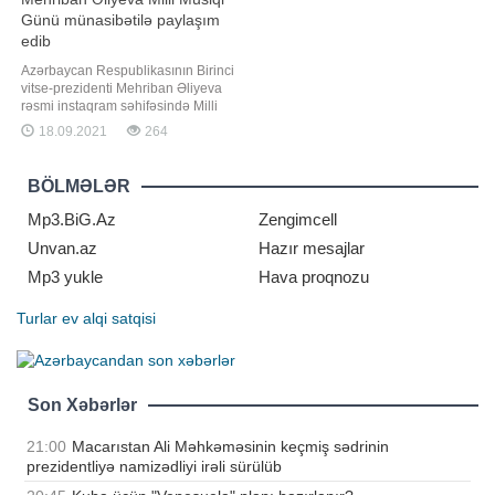
Günü münasibətilə paylaşım
edib
Azərbaycan Respublikasının Birinci
vitse-prezidenti Mehriban Əliyeva
rəsmi instaqram səhifəsində Milli
Musiqi Günü ilə bağlı paylaşım
18.09.2021
264
edib. "Report" xəbər verir ki,
paylaşımda deyilir:. "18 Sentyabr
Milli Musiqi Günüdür. Bu gün
BÖLMƏLƏR
doğum günlərini qeyd etdiyimiz
görkəmli Azərbaycan bəstəkarlar
Mp3.BiG.Az
Zengimcell
Unvan.az
Hazır mesajlar
Mp3 yukle
Hava proqnozu
Turlar
ev alqi satqisi
Son Xəbərlər
21:00
Macarıstan Ali Məhkəməsinin keçmiş sədrinin
prezidentliyə namizədliyi irəli sürülüb