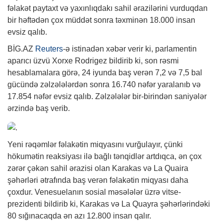
fəlakət paytaxt və yaxınlıqdakı sahil ərazilərini vurduqdan
bir həftədən çox müddət sonra təxminən 18.000 insan
evsiz qalıb.
BİG.AZ
Reuters
-ə istinadən xəbər verir ki, parlamentin
aparıcı üzvü Xorxe Rodrigez bildirib ki, son rəsmi
hesablamalara görə, 24 iyunda baş verən 7,2 və 7,5 bal
gücündə zəlzələlərdən sonra 16.740 nəfər yaralanıb və
17.854 nəfər evsiz qalıb. Zəlzələlər bir-birindən saniyələr
ərzində baş verib.
Yeni rəqəmlər fəlakətin miqyasını vurğulayır, çünki
hökumətin reaksiyası ilə bağlı tənqidlər artdıqca, ən çox
zərər çəkən sahil ərazisi olan Karakas və La Quaira
şəhərləri ətrafında baş verən fəlakətin miqyası daha
çoxdur. Venesuelanın sosial məsələlər üzrə vitse-
prezidenti bildirib ki, Karakas və La Quayra şəhərlərindəki
80 sığınacaqda ən azı 12.800 insan qalır.