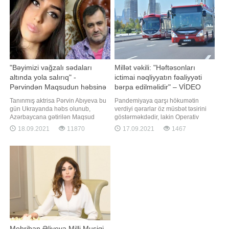
müyyənləşdirilib:
Bu barədə BİG.AZ-a Müdafiə
Nazirliyində
"Bəyimizi vağzalı sədaları
Millət vəkili: "Həftəsonları
altında yola salırıq" -
ictimai nəqliyyatın fəaliyyəti
Pərvindən Maqsudun həbsinə
bərpa edilməlidir" – VİDEO
reaksiya
Tanınmış aktrisa Pərvin Abıyeva bu
Pandemiyaya qarşı hökumətin
gün Ukrayanda həbs olunub,
verdiyi qərarlar öz müsbət təsirini
Azərbaycana gətirilən Maqsud
göstərməkdədir, lakin Operativ
Mahmudovla bağlı paylaşım edib. -
Qərargah bəzi məsələlərin həlli
18.09.2021
11870
17.09.2021
1467
a istinadən xəbər verir ki, tanınmış
yönündə təcili tədbirlər görməlidir.
aktrisa Maqsudun həbsini "İlahi
Bunu millət vəkili Fazil Mustafa
ədalət" adlandırıb: . "İlahi Ədalət və
deyib. Millət vəkili hesab edir ki, həll
dövlətimizin ədaləti! Bu qədər
edilməli ən vacib məsələ
insanın haqqına girməyi
həftəsonları ictimai nəqliyyatın
fəaliyyətini
Mehriban Əliyeva Milli Musiqi