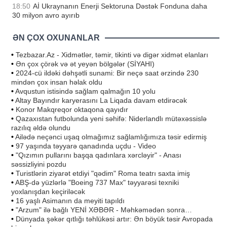
18:50
Aİ Ukraynanın Enerji Sektoruna Dəstək Fonduna daha
30 milyon avro ayırıb
ƏN ÇOX OXUNANLAR
•
Tezbazar.Az - Xidmətlər, təmir, tikinti və digər xidmət elanları
•
Ən çox çörək və ət yeyən bölgələr (SİYAHI)
•
2024-cü ildəki dəhşətli sunami: Bir neçə saat ərzində 230
mindən çox insan həlak oldu
•
Avqustun istisində sağlam qalmağın 10 yolu
•
Altay Bayındır karyerasını La Liqada davam etdirəcək
•
Konor Makqreqor oktaqona qayıdır
•
Qazaxıstan futbolunda yeni səhifə: Niderlandlı mütəxəssislə
razılıq əldə olundu
•
Ailədə neçənci uşaq olmağımız sağlamlığımıza təsir edirmiş
•
97 yaşında təyyarə qanadında uçdu - Video
•
"Qızımın pullarını başqa qadınlara xərcləyir" - Anası
səssizliyini pozdu
•
Turistlərin ziyarət etdiyi "qədim" Roma teatrı saxta imiş
•
ABŞ-də yüzlərlə "Boeing 737 Max" təyyarəsi texniki
yoxlanışdan keçiriləcək
•
16 yaşlı Asimanın da meyiti tapıldı
•
"Arzum" ilə bağlı YENİ XƏBƏR - Məhkəmədən sonra…
•
Dünyada şəkər qıtlığı təhlükəsi artır: Ən böyük təsir Avropada