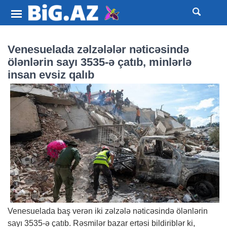
Venesuelada zəlzələlər nəticəsində
ölənlərin sayı 3535-ə çatıb, minlərlə
insan evsiz qalıb
Venesuelada baş verən iki zəlzələ nəticəsində ölənlərin
sayı 3535-ə çatıb. Rəsmilər bazar ertəsi bildiriblər ki,