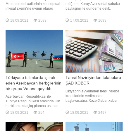
Metropoliteni xətlərinin konseptual
müğənni Koray Avcı sosial şəbəkə
inkişaf sxemi"nə uyğun olaraq
paylaşımı ilə gündəmə gəlib.
2030-cu ilədək stansiyaların sayı
Axşam.az-a istinadən xəbər verir ki,
77-dək artırılacaq. Hazırda metroda
atasının fotosunu paylaşan sənətçi
18.09.2021
2589
17.09.2021
1693
26 stansiya var. Yəni hələ 51
hisslərini belə ifadə edib:. "Mənə
stansiya da tikilib istifadəyə
belə baxdığının heç fərqində
veriləcək. Ümumilikdə, Bakı
olmamışam. Heç oturub içki də
metrosu 5 ayrı xəttdən ibarə
içmədik səninlə. Aşiq olduğumu d
Türkiyədə təlimlərdə iştirak
Təhsil Nazirliyindən tələbələrə
edən Azərbaycan hərbçilərinin
ŞAD XƏBƏR
bir qrupu Vətənə qayıdıb
Oktyabrın əvvəlindən təhsil tələbə
kreditlərinin verilməsinə
Azərbaycan Respublikası ilə
başlayacağıq. XəzərXəbər xəbər
Türkiyə Respublikası arasında illik
verir ki, bunu Təhsil Nazirliyinin
hərbi əməkdaşlıq planına əsasən
Elm, ali və orta ixtisas təhsili
keçirilən "TurAz Şahini - 2021" birgə
18.09.2021
254
18.09.2021
2497
şöbəsinin müdiri Nicat Məmmədli
taktiki-uçuş təlimində iştirak edən
Trend-in sualını cavablandırarkən
Azərbaycan Hərbi Hava
deyib. N.Məmmədli bildirib ki,
Qüvvələrinin bir qrup heyəti və
kreditin verilməsi qaydası da
aviasiya vasitələri Vətənə qayıdıb.