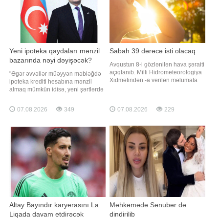
Yeni ipoteka qaydaları mənzil
Sabah 39 dərəcə isti olacaq
bazarında nəyi dəyişəcək?
Avqustun 8-i gözlənilən hava şəraiti
açıqlanıb. Milli Hidrometeorologiya
"Əgər əvvəllər müəyyən məbləğdə
Xidmətindən -a verilən məlumata
ipoteka krediti hesabına mənzil
görə, Bakıda və Abşeron
almaq mümkün idisə, yeni şərtlərdə
yarımadasında hava şəraitinin
daha yüksək ilkin ödəniş tələb
yağmursuz keçəcəyi gözlənilir.
olunacaq. Bu isə xüsusilə orta gəlirli
07.08.2026
349
07.08.2026
229
Şimal-qərb küləyi gündüz cənub-
və ilk dəfə mənzil almaq istəyən
şərq küləyi ilə əvəz olunacaq.
ailələrin ipotekaya çıxışını
Havanın temperaturu gecə 22-25
çətinləşdirəcək". Bunu BİG.AZ-a
isti, gündüz 31-3
açıqlamasında əmlak məsələlər
Altay Bayındır karyerasını La
Məhkəmədə Sənubər də
Liqada davam etdirəcək
dindirilib