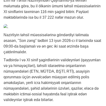
Elm və Təhsil Nazirliyindən Qaynarinfo-ya verilən
məlumata görə, bu il ölkənin ümumi təhsil müəssisələrinin
XI siniflərini təxminən 116 min şagird bitirir. Paytaxt
məktəblərində isə bu il 37 222 nəfər məzun olur.
Nazirliyin təhsil müəssisələrinə göndərdiyi təlimata
əsasən, "Son zəng" tədbiri 13 iyun 2026-cı il tarixində saat
09:00-da başlamalı və ən gec iki saat ərzində başa
çatdırılmalıdır.
Tədbirdə I və XI sinif şagirdlərinin valideynləri (qəyyumları
və ya himayəçiləri), təhsili idarəetmə orqanlarının
nümayəndələri (ETN, MÜTDA, BŞTİ, RTİ), asayişin
qorunması üçün əvvəlcədən müəyyən edilmiş polis
əməkdaşları, yerli icra hakimiyyəti orqanlarının
nümayəndələri, şəhid ailələrinin üzvləri, qazilər, eləcə də
məktəbin ictimai-sosial həyatında fəal iştirak edən
valideynlər iştirak edə bilərlər.