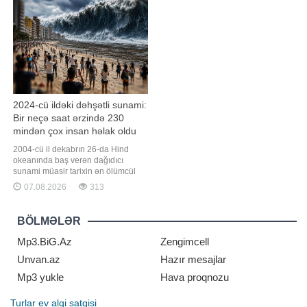
istəyib. Lakin həmi
2024-cü ildəki dəhşətli sunami:
Bir neçə saat ərzində 230
mindən çox insan həlak oldu
2004-cü il dekabrın 26-da Hind
okeanında baş verən dağıdıcı
sunami müasir tarixin ən ölümcül
təbii fəlakətlərindən birinə çevrilib.
07.08.2026
313
Qaynarinfo xəbər verir ki, fəlakət
nəticəsində 14 ölkədə 230 mindən
çox insan həyatını itirib. Tailand isə
BÖLMƏLƏR
ən çox zərər çəkən ölkələrdən biri
olub. Fəlakət necə başladı?
Mp3.BiG.Az
Zengimcell
Unvan.az
Hazır mesajlar
Mp3 yukle
Hava proqnozu
Turlar
ev alqi satqisi