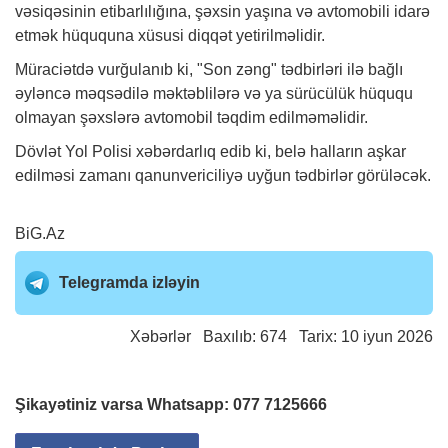
vəsiqəsinin etibarlılığına, şəxsin yaşına və avtomobili idarə
etmək hüququna xüsusi diqqət yetirilməlidir.
Müraciətdə vurğulanıb ki, "Son zəng" tədbirləri ilə bağlı
əyləncə məqsədilə məktəblilərə və ya sürücülük hüququ
olmayan şəxslərə avtomobil təqdim edilməməlidir.
Dövlət Yol Polisi xəbərdarlıq edib ki, belə halların aşkar
edilməsi zamanı qanunvericiliyə uyğun tədbirlər görüləcək.
BiG.Az
Telegramda izləyin
Xəbərlər
Baxılıb: 674 Tarix: 10 iyun 2026
Şikayətiniz varsa Whatsapp:
077 7125666