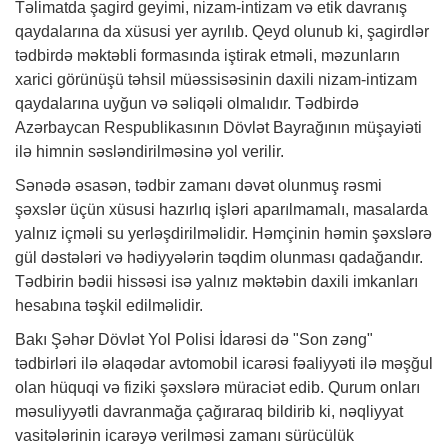
Təlimatda şagird geyimi, nizam-intizam və etik davranış
qaydalarına da xüsusi yer ayrılıb. Qeyd olunub ki, şagirdlər
tədbirdə məktəbli formasında iştirak etməli, məzunların
xarici görünüşü təhsil müəssisəsinin daxili nizam-intizam
qaydalarına uyğun və səliqəli olmalıdır. Tədbirdə
Azərbaycan Respublikasının Dövlət Bayrağının müşayiəti
ilə himnin səsləndirilməsinə yol verilir.
Sənədə əsasən, tədbir zamanı dəvət olunmuş rəsmi
şəxslər üçün xüsusi hazırlıq işləri aparılmamalı, masalarda
yalnız içməli su yerləşdirilməlidir. Həmçinin həmin şəxslərə
gül dəstələri və hədiyyələrin təqdim olunması qadağandır.
Tədbirin bədii hissəsi isə yalnız məktəbin daxili imkanları
hesabına təşkil edilməlidir.
Bakı Şəhər Dövlət Yol Polisi İdarəsi də "Son zəng"
tədbirləri ilə əlaqədar avtomobil icarəsi fəaliyyəti ilə məşğul
olan hüquqi və fiziki şəxslərə müraciət edib. Qurum onları
məsuliyyətli davranmağa çağıraraq bildirib ki, nəqliyyat
vasitələrinin icarəyə verilməsi zamanı sürücülük