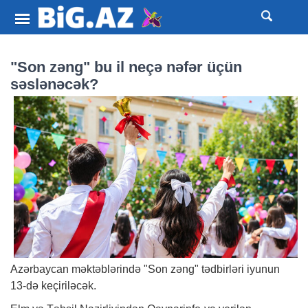
"Son zəng" bu il neçə nəfər üçün
səslənəcək?
Azərbaycan məktəblərində "Son zəng" tədbirləri iyunun
13-də keçiriləcək.