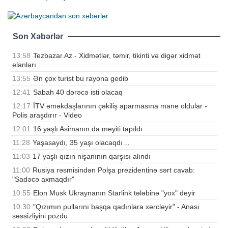
Son Xəbərlər
13:58
Tezbazar.Az - Xidmətlər, təmir, tikinti və digər xidmət
elanları
13:55
Ən çox turist bu rayona gedib
12:41
Sabah 40 dərəcə isti olacaq
12:17
İTV əməkdaşlarının çəkiliş aparmasına mane oldular -
Polis araşdırır - Video
12:01
16 yaşlı Asimanın da meyiti tapıldı
11:28
Yaşasaydı, 35 yaşı olacaqdı…
11:03
17 yaşlı qızın nişanının qarşısı alındı
11:00
Rusiya rəsmisindən Polşa prezidentinə sərt cavab:
"Sadəcə axmaqdır"
10:55
Elon Musk Ukraynanın Starlink tələbinə "yox" deyir
10:30
"Qızımın pullarını başqa qadınlara xərcləyir" - Anası
səssizliyini pozdu