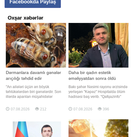
Facebookda Paylaş
Oxşar xəbərlər
Dərmanlara davamlı gənələr
Daha bir qadın estetik
arıçılığı təhdid edir
əməliyyatdan sonra öldü
"Arı ailələri üçün ən böyük
Bakı şəhər Nəsimi rayonu ərzisində
təhlükələrdən biri gənələrdir. Son
yerləşən "Kəpəz" Hospitalda ölüm
illərdə aparılan müşahidələr
hadisəsi baş verib. "Qafqazinfo"
göstərir ki, arılar üzərində parazitlik
xəbər verir ki, Almaniya vətəndaşı
edən bəzi gənələr istifadə olunan
olan Türkiyə əsilli Tulin Turp dünən
07.08.2026
212
07.08.2026
396
dərmanlara qarşı davamlılıq
tibb müəssisəsində keçirdiyi plastik
qazanıb. Nəticədə müalicədən
əməliyyatdan sonra vəfat edib.
sonra onların sayı arzu olunan
Bildirilib ki, Tulin Turp klinikada
səviyyəyə enmir və qısa müddətdə
esteti
yenidən çoxalır"