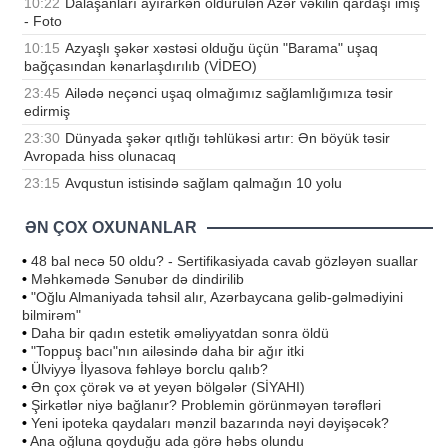
10:22
Dalaşanları ayırarkən öldürülən Azər vəkilin qardaşı imiş
- Foto
10:15
Azyaşlı şəkər xəstəsi olduğu üçün "Barama" uşaq
bağçasından kənarlaşdırılıb (VİDEO)
23:45
Ailədə neçənci uşaq olmağımız sağlamlığımıza təsir
edirmiş
23:30
Dünyada şəkər qıtlığı təhlükəsi artır: Ən böyük təsir
Avropada hiss olunacaq
23:15
Avqustun istisində sağlam qalmağın 10 yolu
ƏN ÇOX OXUNANLAR
•
48 bal necə 50 oldu? - Sertifikasiyada cavab gözləyən suallar
•
Məhkəmədə Sənubər də dindirilib
•
"Oğlu Almaniyada təhsil alır, Azərbaycana gəlib-gəlmədiyini
bilmirəm"
•
Daha bir qadın estetik əməliyyatdan sonra öldü
•
"Toppuş bacı"nın ailəsində daha bir ağır itki
•
Ülviyyə İlyasova fəhləyə borclu qalıb?
•
Ən çox çörək və ət yeyən bölgələr (SİYAHI)
•
Şirkətlər niyə bağlanır? Problemin görünməyən tərəfləri
•
Yeni ipoteka qaydaları mənzil bazarında nəyi dəyişəcək?
•
Ana oğluna qoyduğu ada görə həbs olundu