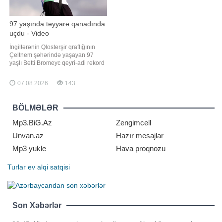
97 yaşında təyyarə qanadında
uçdu - Video
İngiltərənin Qlosterşir qraflığının
Çeltnem şəhərində yaşayan 97
yaşlı Betti Bromeyc qeyri-adi rekord
müəyyənləşdirib. "Qafqazinfo"
xəbər verir ki, 2025-ci ildə insult
07.08.2026
143
keçirməsinə baxmayaraq, o,
təyyarənin qanadı üzərində uçan ən
yaşlı qadın kimi "Ginnesin
BÖLMƏLƏR
Rekordlar Kitabı"na düşüb
Mp3.BiG.Az
Zengimcell
Unvan.az
Hazır mesajlar
Mp3 yukle
Hava proqnozu
Turlar
ev alqi satqisi
Son Xəbərlər