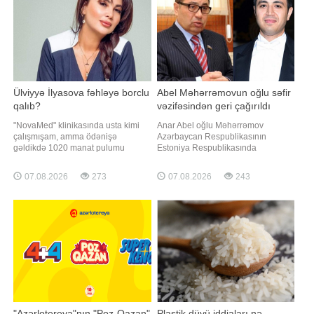
Ülviyyə İlyasova fəhləyə borclu
Abel Məhərrəmovun oğlu səfir
qalıb?
vəzifəsindən geri çağırıldı
"NovaMed" klinikasında usta kimi
Anar Abel oğlu Məhərrəmov
çalışmışam, amma ödənişə
Azərbaycan Respublikasının
gəldikdə 1020 manat pulumu
Estoniya Respublikasında
kəsdilər". Bu barədə "Qafqazinfo"ya
fövqəladə və səlahiyyətli səfiri
adının çəkilməsini istəməyən
vəzifəsindən geri çağırılıb.
07.08.2026
273
07.08.2026
243
vətəndaş müraciət edib. Tibb
"Qafqazinfo" xəbər verir ki, bu
ocağında boya işləri gördüyünü
barədə Prezident İlham Əliyev
deyən şikayətçinin sözlərinə görə,
Sərəncam imzalayıb. Qeyd edək ki,
kosmetoloq Ülviyyə İlyasova
Bakı Dövlət Universitetinin (BDU)
barəsind
sabiq rektoru Abel Məhərrəmovu
"Azərlotereya"nın "Poz-Qazan"
Plastik düyü iddiaları nə