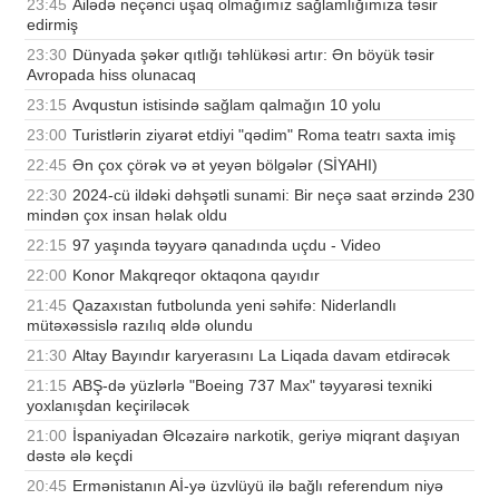
23:45
Ailədə neçənci uşaq olmağımız sağlamlığımıza təsir
edirmiş
23:30
Dünyada şəkər qıtlığı təhlükəsi artır: Ən böyük təsir
Avropada hiss olunacaq
23:15
Avqustun istisində sağlam qalmağın 10 yolu
23:00
Turistlərin ziyarət etdiyi "qədim" Roma teatrı saxta imiş
22:45
Ən çox çörək və ət yeyən bölgələr (SİYAHI)
22:30
2024-cü ildəki dəhşətli sunami: Bir neçə saat ərzində 230
mindən çox insan həlak oldu
22:15
97 yaşında təyyarə qanadında uçdu - Video
22:00
Konor Makqreqor oktaqona qayıdır
21:45
Qazaxıstan futbolunda yeni səhifə: Niderlandlı
mütəxəssislə razılıq əldə olundu
21:30
Altay Bayındır karyerasını La Liqada davam etdirəcək
21:15
ABŞ-də yüzlərlə "Boeing 737 Max" təyyarəsi texniki
yoxlanışdan keçiriləcək
21:00
İspaniyadan Əlcəzairə narkotik, geriyə miqrant daşıyan
dəstə ələ keçdi
20:45
Ermənistanın Aİ-yə üzvlüyü ilə bağlı referendum niyə