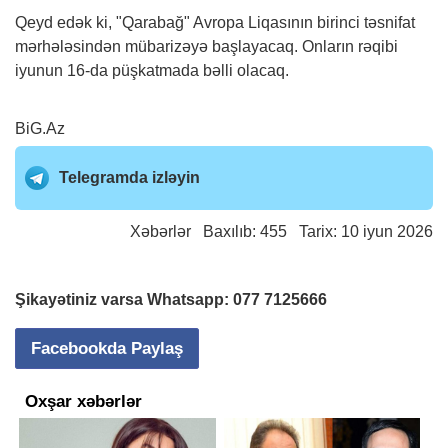
Qeyd edək ki, "Qarabağ" Avropa Liqasının birinci təsnifat
mərhələsindən mübarizəyə başlayacaq. Onların rəqibi
iyunun 16-da püşkatmada bəlli olacaq.
BiG.Az
Telegramda izləyin
Xəbərlər
Baxılıb: 455 Tarix: 10 iyun 2026
Şikayətiniz varsa Whatsapp:
077 7125666
Facebookda Paylaş
Oxşar xəbərlər