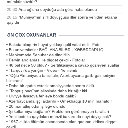
mümkünsüzdür?
20:30
Ana oğluna qoyduğu ada görə həbs olundu
20:15
"Mumiya"nın sirli döyüşçüsü illər sonra yenidən ekrana
qayıdır
ƏN ÇOX OXUNANLAR
•
Bakıda bloqerin həyat yoldaşı qəfil vəfat etdi - Foto
•
Bu universitetlər BAĞLANA BİLƏR - XƏBƏRDARLIQ
•
Məhkəmədə Sənubər də dindirilib
•
Pərvin arıqlaması ilə diqqət çəkdi - Fotolar
•
48 bal necə 50 oldu? - Sertifikasiyada cavab gözləyən suallar
•
"Tarqovı"da yanğın - Video - Yenilənib
•
"Oğlu Almaniyada təhsil alır, Azərbaycana gəlib-gəlmədiyini
bilmirəm"
•
Daha bir qadın estetik əməliyyatdan sonra öldü
•
"Toppuş bacı"nın ailəsində daha bir ağır itki
•
Ülviyyə İlyasova fəhləyə borclu qalıb?
•
Azərbaycanda işçi axtarılır - Əməkhaqqı 10 min manatdır
•
20 manatlıq ödəniş ləğv olundu
•
Şirkətlər niyə bağlanır? Problemin görünməyən tərəfləri
•
Yeni ipoteka qaydaları mənzil bazarında nəyi dəyişəcək?
•
1967-ci ildə ölümün astanasında olan qadının iddiası diqqət
çəkdi