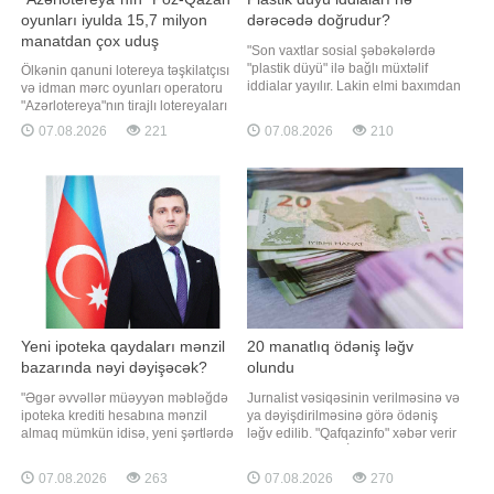
oyunları iyulda 15,7 milyon
dərəcədə doğrudur?
manatdan çox uduş
"Son vaxtlar sosial şəbəkələrdə
qazandırıb
"plastik düyü" ilə bağlı müxtəlif
Ölkənin qanuni lotereya təşkilatçısı
iddialar yayılır. Lakin elmi baxımdan
və idman mərc oyunları operatoru
bu iddiaların əsası yoxdur.
"Azərlotereya"nın tirajlı lotereyaları
Ümumiyyətlə, düyünün plastikdən
və "Poz-Qazan" oyunları üzrə iyul
07.08.2026
221
07.08.2026
210
hazırlanması həm iqtisadi, həm də
ayında növbəti böyük uduşlar
texniki cəhətdən məntiqsizdir.
qeydə alınıb. Belə ki, ötən ay tirajlı
Plastik qranulların istehsalı təbii
lotereyalar arasında ən böyük uduş
düyünün becərilməsi v
"Super Keno" oyununda qazanılıb
Yeni ipoteka qaydaları mənzil
20 manatlıq ödəniş ləğv
bazarında nəyi dəyişəcək?
olundu
"Əgər əvvəllər müəyyən məbləğdə
Jurnalist vəsiqəsinin verilməsinə və
ipoteka krediti hesabına mənzil
ya dəyişdirilməsinə görə ödəniş
almaq mümkün idisə, yeni şərtlərdə
ləğv edilib. "Qafqazinfo" xəbər verir
daha yüksək ilkin ödəniş tələb
ki, bu, Prezident İlham Əliyevin
olunacaq. Bu isə xüsusilə orta gəlirli
tətbiqi barədə Fərman imzaladığı
07.08.2026
263
07.08.2026
270
və ilk dəfə mənzil almaq istəyən
"Media haqqında" qanuna