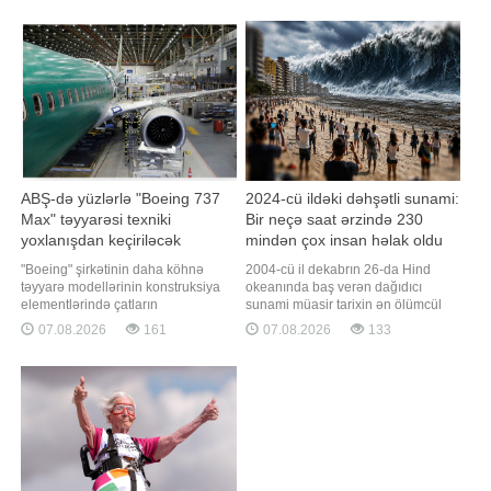
ailələrin ipotekaya çıxışını
dəyişikliklərdə əksini tapıb. Qeyd
çətinləşdirəcək". Bunu BİG.AZ-a
edək ki, jurnalist vəsiqəsinin
açıqlamasında əmlak məsələlər
verilməsinə və dəyişdirilməsin
ABŞ-də yüzlərlə "Boeing 737
2024-cü ildəki dəhşətli sunami:
Max" təyyarəsi texniki
Bir neçə saat ərzində 230
yoxlanışdan keçiriləcək
mindən çox insan həlak oldu
"Boeing" şirkətinin daha köhnə
2004-cü il dekabrın 26-da Hind
təyyarə modellərinin konstruksiya
okeanında baş verən dağıdıcı
elementlərində çatların
sunami müasir tarixin ən ölümcül
aşkarlanmasından sonra, ABŞ-nin
təbii fəlakətlərindən birinə çevrilib.
07.08.2026
161
07.08.2026
133
Federal Mülki Aviasiya İdarəsi (FAA)
Qaynarinfo xəbər verir ki, fəlakət
yüzlərlə "Boeing 737 Max" hava
nəticəsində 14 ölkədə 230 mindən
gəmisinin yoxlanılması barədə
çox insan həyatını itirib. Tailand isə
təlimat verib. xəbər verir ki, bu
ən çox zərər çəkən ölkələrdən biri
barədə ABŞ-nin federal reyestrini
olub. Fəlakət necə başladı?