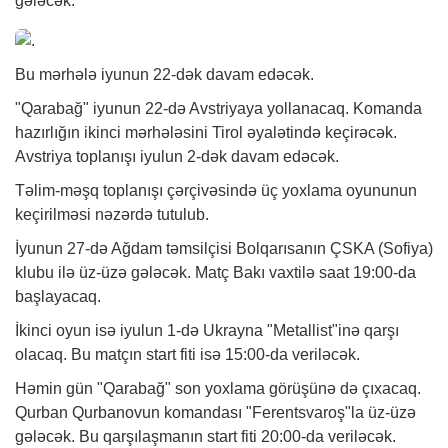
gələcək.
Bu mərhələ iyunun 22-dək davam edəcək.
"Qarabağ" iyunun 22-də Avstriyaya yollanacaq. Komanda
hazırlığın ikinci mərhələsini Tirol əyalətində keçirəcək.
Avstriya toplanışı iyulun 2-dək davam edəcək.
Təlim-məşq toplanışı çərçivəsində üç yoxlama oyununun
keçirilməsi nəzərdə tutulub.
İyunun 27-də Ağdam təmsilçisi Bolqarısanın ÇSKA (Sofiya)
klubu ilə üz-üzə gələcək. Matç Bakı vaxtilə saat 19:00-da
başlayacaq.
İkinci oyun isə iyulun 1-də Ukrayna "Metallist"inə qarşı
olacaq. Bu matçın start fiti isə 15:00-da veriləcək.
Həmin gün "Qarabağ" son yoxlama görüşünə də çıxacaq.
Qurban Qurbanovun komandası "Ferentsvaroş"la üz-üzə
gələcək. Bu qarşılaşmanın start fiti 20:00-da veriləcək.