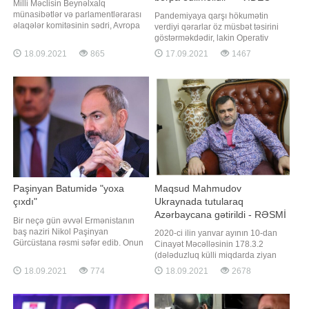
Milli Məclisin Beynəlxalq
münasibətlər və parlamentlərarası
Pandemiyaya qarşı hökumətin
əlaqələr komitəsinin sədri, Avropa
verdiyi qərarlar öz müsbət təsirini
Şurası Parlament
göstərməkdədir, lakin Operativ
Assambleyasındakı nümayəndə
Qərargah bəzi məsələlərin həlli
18.09.2021
865
17.09.2021
1467
heyətinin rəhbəri Səməd Seyidovun
yönündə təcili tədbirlər görməlidir.
başçısı olduğu Siyasi Psixologiya
Bunu millət vəkili Fazil Mustafa
Mərkəzi (SPM) fəaliyyətini
deyib. Millət vəkili hesab edir ki, həll
dayandırıb. Mərkəzin fəaliyyətini
edilməli ən vacib məsələ
dayandırmasına səbəb maliyyə
həftəsonları ictimai nəqliyyatın
problemini
fəaliyyətini
Paşinyan Batumidə "yoxa
Maqsud Mahmudov
çıxdı"
Ukraynada tutularaq
Azərbaycana gətirildi - RƏSMİ
Bir neçə gün əvvəl Ermənistanın
baş naziri Nikol Paşinyan
2020-ci ilin yanvar ayının 10-dan
Gürcüstana rəsmi səfər edib. Onun
Cinayət Məcəlləsinin 178.3.2
səfəri Batumi şəhərində başa çatıb.
(dələduzluq külli miqdarda ziyan
Rəsmi məlumata görə, onunla
vurmaqla törədildikdə) maddəsi ilə
18.09.2021
774
18.09.2021
2678
Gürcüstanın baş naziri arasında
Daxili İşlər Nazirliyi tərəfindən
qeyri-rəsmi görüş olub. Batumiyə
beynəlxalq axtarışa verilmiş
səfər Ermənistan cəmiyyətinin
Mahmudov Maqsud Soltan oğlu bu
əhəmiyyətli bir hissəsi və xüsusən