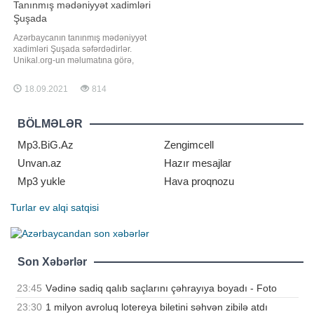
Tanınmış mədəniyyət xadimləri
Şuşada
Azərbaycanın tanınmış mədəniyyət
xadimləri Şuşada səfərdədirlər.
Unikal.org-un məlumatına görə,
mədəniyyət xadimləri Şuşaya səfər
çərçivəsində burada keçiriləcək
18.09.2021
814
Üzeyir Hacıbəyli XII Beynəlxalq
Musiqi Festivalına qatılacaq, dahi
bəstəkarın ölməz əsərlərini 29 ildən
BÖLMƏLƏR
sonra işğaldan azad edilən Üzeyir
yurdund
Mp3.BiG.Az
Zengimcell
Unvan.az
Hazır mesajlar
Mp3 yukle
Hava proqnozu
Turlar
ev alqi satqisi
Son Xəbərlər
23:45
Vədinə sadiq qalıb saçlarını çəhrayıya boyadı - Foto
23:30
1 milyon avroluq lotereya biletini səhvən zibilə atdı