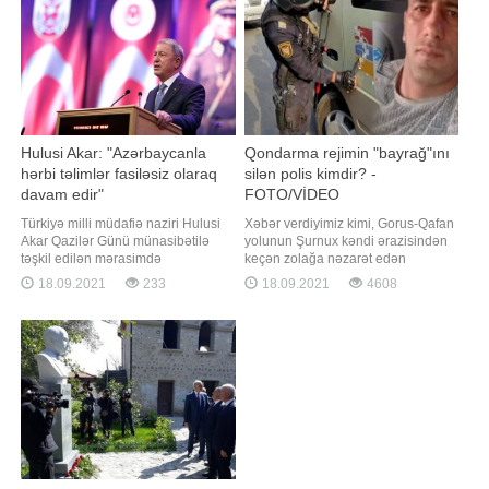
il iyul ayında Ukrayna Respublikası
də bəzi Rusiy
ərazisində tutulub. Bu barədə Baş
Prokurorlu
Hulusi Akar: "Azərbaycanla
Qondarma rejimin "bayrağ"ını
hərbi təlimlər fasiləsiz olaraq
silən polis kimdir? -
davam edir"
FOTO/VİDEO
Türkiyə milli müdafiə naziri Hulusi
Xəbər verdiyimiz kimi, Gorus-Qafan
Akar Qazilər Günü münasibətilə
yolunun Şurnux kəndi ərazisindən
təşkil edilən mərasimdə
keçən zolağa nəzarət edən
Azərbaycana dəstək çıxışı edib. Bu
Azərbaycan polisi burada hərəkət
18.09.2021
233
18.09.2021
4608
barədə məlumat Türkiyə Milli
edən avtomobilin üzərindəki
Müdafiə Nazirliyinin rəsmi saytında
qondarma "respublika"nın
yerləşdirilib. Qəhrəman Türkiyə
qondarma "bayrağı"nı elə yerindəcə
ordusunun sivilizasiyanın və tarixin
süngü ilə qazıyıb. Sosial
yüklədiyi məsuliyyət hissi ilə dost və
şəbəkələrdə yayılan məlumata
qarda
görə, həmi