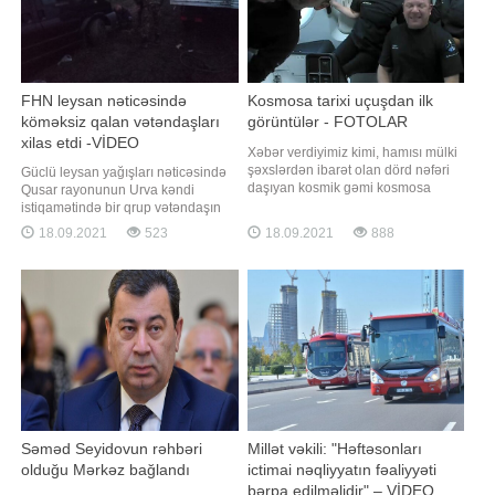
FHN leysan nəticəsində
Kosmosa tarixi uçuşdan ilk
köməksiz qalan vətəndaşları
görüntülər - FOTOLAR
xilas etdi -VİDEO
Xəbər verdiyimiz kimi, hamısı mülki
şəxslərdən ibarət olan dörd nəfəri
Güclü leysan yağışları nəticəsində
daşıyan kosmik gəmi kosmosa
Qusar rayonunun Urva kəndi
göndərilib. "Qafqazinfo" xəbər verir
istiqamətində bir qrup vətəndaşın
ki, "SpaceX" kosmos turistlərinin ilk
köməksiz vəziyyətdə qalması
18.09.2021
523
18.09.2021
888
görüntülərini yayımlayıb. Həmin
barədə Fövqəladə Hallar
görüntüləri təqdim edirik:
Nazirliyinin "112" qaynar telefon
xəttinə məlumat daxil olub. -ın
Fövqəladə Hallar Nazirliyinin (FHN)
saytına istinadən verdiyi xəbərinə
görə
Səməd Seyidovun rəhbəri
Millət vəkili: "Həftəsonları
olduğu Mərkəz bağlandı
ictimai nəqliyyatın fəaliyyəti
bərpa edilməlidir" – VİDEO