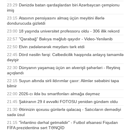
23:29
Dənizdə batan qardaşlardan biri Azərbaycan çempionu
imiş
23:15
Atasının pensiyasını almaq üçün meyitini illərlə
dondurucuda gizlətdi
23:00
18 yaşında universitet professoru oldu - 306 illik rekord
22:57
"Qarabağ" Bakıya məğlub qayıdır - Video-Yenilənib
22:50
Elvin zədələnərək meydanı tərk etdi
22:45
Dörd nəsilin fərqi: Cəlbedicilik haqqında anlayış tamamilə
dəyişir
22:30
Dünyanın yaşamaq üçün ən əlverişli şəhərləri - Reytinq
açıqlandı
22:15
Suyun altında sirli ildırımlar çaxır: Alimlər səbəbini tapa
bilmir
22:00
2026-cı ildə bu smartfonları almağa dəyməz
21:45
Şakiranın 29 il əvvəlki FOTOSU yenidən gündəm oldu
21:30
Ətirinizin qoxusu günlərlə qalacaq - Satıcıların demədiyi
sadə üsul
21:15
"İnfantino dərhal getməlidir" - Futbol əfsanəsi Fiqudan
FİFA prezidentinə sərt TƏNQİD