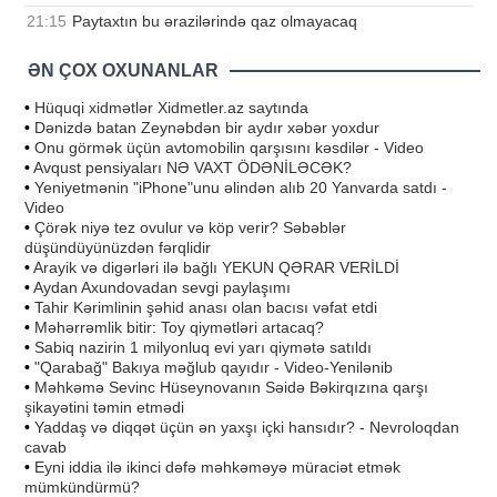
21:15
Paytaxtın bu ərazilərində qaz olmayacaq
ƏN ÇOX OXUNANLAR
•
Hüquqi xidmətlər Xidmetler.az saytında
•
Dənizdə batan Zeynəbdən bir aydır xəbər yoxdur
•
Onu görmək üçün avtomobilin qarşısını kəsdilər - Video
•
Avqust pensiyaları NƏ VAXT ÖDƏNİLƏCƏK?
•
Yeniyetmənin "iPhone"unu əlindən alıb 20 Yanvarda satdı -
Video
•
Çörək niyə tez ovulur və köp verir? Səbəblər
düşündüyünüzdən fərqlidir
•
Arayik və digərləri ilə bağlı YEKUN QƏRAR VERİLDİ
•
Aydan Axundovadan sevgi paylaşımı
•
Tahir Kərimlinin şəhid anası olan bacısı vəfat etdi
•
Məhərrəmlik bitir: Toy qiymətləri artacaq?
•
Sabiq nazirin 1 milyonluq evi yarı qiymətə satıldı
•
"Qarabağ" Bakıya məğlub qayıdır - Video-Yenilənib
•
Məhkəmə Sevinc Hüseynovanın Səidə Bəkirqızına qarşı
şikayətini təmin etmədi
•
Yaddaş və diqqət üçün ən yaxşı içki hansıdır? - Nevroloqdan
cavab
•
Eyni iddia ilə ikinci dəfə məhkəməyə müraciət etmək
mümkündürmü?