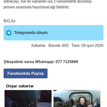
ediləcəyi, hər iki variantın isə 2 nanometrlik texnoloji
proses əsasında hazırlanacağı bildirilir.
BiG.Az
Telegramda izləyin
Xəbərlər
Baxılıb: 605 Tarix: 09 iyun 2026
Şikayətiniz varsa Whatsapp:
077 7125666
Facebookda Paylaş
Oxşar xəbərlər