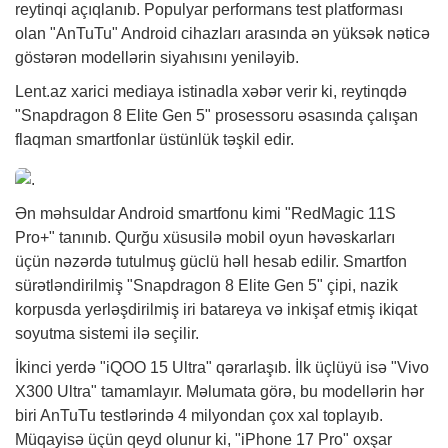
reytinqi açıqlanıb. Populyar performans test platforması
olan "AnTuTu" Android cihazları arasında ən yüksək nəticə
göstərən modellərin siyahısını yeniləyib.
Lent.az xarici mediaya istinadla
xəbər
verir ki, reytinqdə
"Snapdragon 8 Elite Gen 5" prosessoru əsasında çalışan
flaqman smartfonlar üstünlük təşkil edir.
Ən məhsuldar Android smartfonu kimi "RedMagic 11S
Pro+" tanınıb. Qurğu xüsusilə mobil oyun həvəskarları
üçün nəzərdə tutulmuş güclü həll hesab edilir. Smartfon
sürətləndirilmiş "Snapdragon 8 Elite Gen 5" çipi, nazik
korpusda yerləşdirilmiş iri batareya və inkişaf etmiş ikiqat
soyutma sistemi ilə seçilir.
İkinci yerdə "iQOO 15 Ultra" qərarlaşıb. İlk üçlüyü isə "Vivo
X300 Ultra" tamamlayır. Məlumata görə, bu modellərin hər
biri AnTuTu testlərində 4 milyondan çox xal toplayıb.
Müqayisə üçün qeyd olunur ki, "iPhone 17 Pro" oxşar