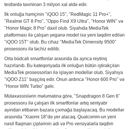
testlərdə təxminən 3 milyon xal əldə edir.
İlk onluğa həmçinin "iQOO 15", "RedMagic 11 Pro+",
"Realme GT 8 Pro", "Oppo Find X9 Ultra", "Honor WIN" və
"Honor Magic 8 Pro" daxil olub. Siyahıda MediaTek
platforması ilə çalışan yeganə model isə yeni təqdim edilən
"iQOO 15T" olub. Bu cihaz "MediaTek Dimensity 9500"
prosessoru ilə təchiz edilib.
Orta büdcəli smartfonlar arasında da ayrıca reytinq
hazırlanıb. Bu kateqoriyada ilk onluğun bütün iştirakçıları
MediaTek prosessorları ilə işləyən modellər olub. Siyahıya
"iQOO Z11" başçılıq edir. Onun ardınca "Honor 600 Pro" və
"Honor WIN Turbo" gəlir.
Mütəxəssislərin məlumatına görə, "Snapdragon 8 Gen 6"
prosessoru ilə çalışan ilk smartfonlar artıq sentyabr
ayından etibarən bazara çıxmağa başlayacaq. Bu modellər
arasında "Xiaomi 18"də yer alacaq. Qualcomm-un yeni
nəsil flaqman çiplərinin adi və Pro versiyalarla təqdim