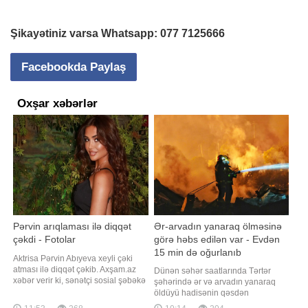
Şikayətiniz varsa Whatsapp:
077 7125666
Facebookda Paylaş
Oxşar xəbərlər
Pərvin arıqlaması ilə diqqət
Ər-arvadın yanaraq ölməsinə
çəkdi - Fotolar
görə həbs edilən var - Evdən
15 min də oğurlanıb
Aktrisa Pərvin Abıyeva xeyli çəki
atması ilə diqqət çəkib. Axşam.az
Dünən səhər saatlarında Tərtər
xəbər verir ki, sənətçi sosial şəbəkə
şəhərində ər və arvadın yanaraq
hesabında yeni fotolarını izləyiciləri
öldüyü hadisənin qəsdən
ilə bölüşüb. Paylaşımlarda onun
törədilməsi bəlli olub.