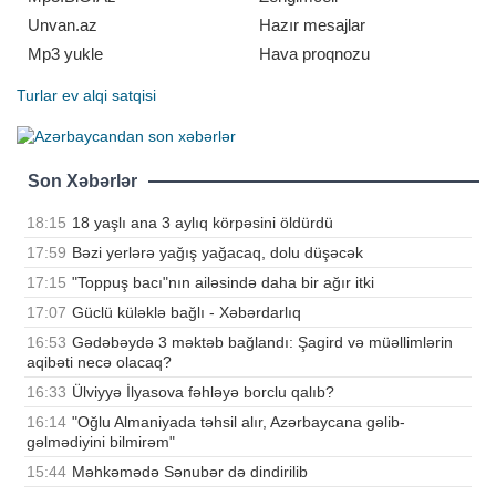
anlamın
Unvan.az
Hazır mesajlar
Mp3 yukle
Hava proqnozu
Turlar
ev alqi satqisi
Son Xəbərlər
18:15
18 yaşlı ana 3 aylıq körpəsini öldürdü
17:59
Bəzi yerlərə yağış yağacaq, dolu düşəcək
17:15
"Toppuş bacı"nın ailəsində daha bir ağır itki
17:07
Güclü küləklə bağlı - Xəbərdarlıq
16:53
Gədəbəydə 3 məktəb bağlandı: Şagird və müəllimlərin
aqibəti necə olacaq?
16:33
Ülviyyə İlyasova fəhləyə borclu qalıb?
16:14
"Oğlu Almaniyada təhsil alır, Azərbaycana gəlib-
gəlmədiyini bilmirəm"
15:44
Məhkəmədə Sənubər də dindirilib