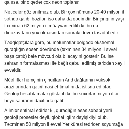
qalırsa, bir o qədər çox neon toplanır.
Nəticələr gözlənilməz olub. Bir çox nümunə 20-40 milyon il
səthdə qalıb, bəziləri isə daha da qədimdir. Bir çınqılın yaşı
təxminən 62 milyon il müəyyən edilib ki, bu da
dinozavrların yox olmasından sonrakı dövrə təsadüf edir.
Tədqiqatçılara görə, bu məlumatlar bölgədə ekstremal
quraqlığın eosen dövründə (təxminən 34 milyon il əvvəl
başa çatıb) belə mövcud ola biləcəyini göstərir. Bu isə
səhranın formalaşması ilə bağlı qəbul edilmiş tarixdən xeyli
əvvəldir.
Müəlliflər həmçinin çınqılların And dağlarının yüksək
ərazilərindən gətirilməsi ehtimalını da istisna ediblər.
Geoloji hesablamalar göstərib ki, bu süxurlar milyon illər
boyu səhranın daxilində qalıb.
Alimlər ehtimal edirlər ki, quraqlığın əsas səbəbi yerli
geoloji proseslər deyil, qlobal iqlim dəyişikliyi olub.
Təxminən 50 milyon il əvvəl Yer kürəsi tədricən soyumağa