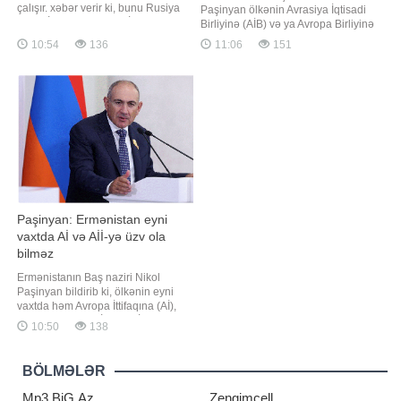
çalışır. xəbər verir ki, bunu Rusiya
Paşinyan ölkənin Avrasiya İqtisadi
Xarici İşlər Nazirliyinin İnformasiya
Birliyinə (AİB) və ya Avropa Birliyinə
və Mətbuat Departamentinin
(AB) üzvlüyü ilə bağlı referendum
10:54
136
11:06
151
direktor müavini Aleksey Fadeyev
keçirilməsinin nəzərdə tutulmadığını
"YouTube" platformasında
bildirib. xəbər verir ki, bu barədə
yayımlanan brifinqdə bildirib. Onun
"Sputnik" agentliyi məlumat yayıb.
sözlərinə görə, Rusiya-Ermənista
Paşinyan qeyd edib ki,
vətəndaşlardan hazırd
Paşinyan: Ermənistan eyni
vaxtda Aİ və Aİİ-yə üzv ola
bilməz
Ermənistanın Baş naziri Nikol
Paşinyan bildirib ki, ölkənin eyni
vaxtda həm Avropa İttifaqına (Aİ),
həm də Avrasiya İqtisadi İttifaqına
10:50
138
(Aİİ) üzv olması mümkün deyil.
xəbər verir ki, hökumət başçısı
Ermənistanın Aİ-yə üzvlüyə tam
BÖLMƏLƏR
hazır olmasının ölkənin avtomatik
şəkildə quruma qəbul ediləcəyi
Mp3.BiG.Az
Zengimcell