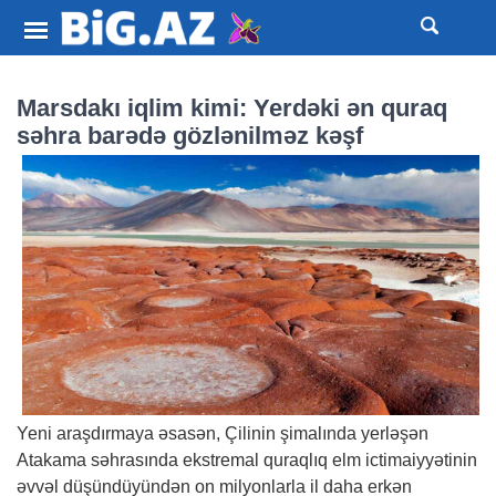
Marsdakı iqlim kimi: Yerdəki ən quraq
səhra barədə gözlənilməz kəşf
Yeni araşdırmaya əsasən, Çilinin şimalında yerləşən
Atakama səhrasında ekstremal quraqlıq elm ictimaiyyətinin
əvvəl düşündüyündən on milyonlarla il daha erkən