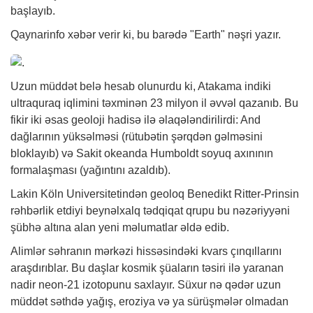
başlayıb.
Qaynarinfo
xəbər
verir ki, bu barədə "Earth" nəşri yazır.
Uzun müddət belə hesab olunurdu ki, Atakama indiki
ultraquraq iqlimini təxminən 23 milyon il əvvəl qazanıb. Bu
fikir iki əsas geoloji hadisə ilə əlaqələndirilirdi: And
dağlarının yüksəlməsi (rütubətin şərqdən gəlməsini
bloklayıb) və Sakit okeanda Humboldt soyuq axınının
formalaşması (yağıntını azaldıb).
Lakin Köln Universitetindən geoloq Benedikt Ritter-Prinsin
rəhbərlik etdiyi beynəlxalq tədqiqat qrupu bu nəzəriyyəni
şübhə altına alan yeni məlumatlar əldə edib.
Alimlər səhranın mərkəzi hissəsindəki kvars çınqıllarını
araşdırıblar. Bu daşlar kosmik şüaların təsiri ilə yaranan
nadir neon-21 izotopunu saxlayır. Süxur nə qədər uzun
müddət səthdə yağış, eroziya və ya sürüşmələr olmadan