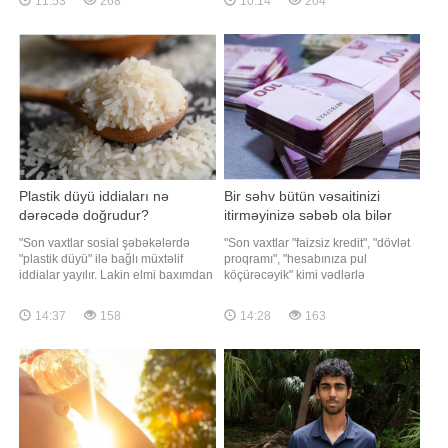
11:53
268
10:14
204
nəzərəçarpacaq dərəcədə
"Qafqazinfo"nun əldə etdiyi
arıqladığı diqqətdən yayınmayıb.
məlumata görə, hadisənin rayon
Pərvin bir neçə gün əvvəl də yeni
sakini 1987-ci il təvəllüdlü Vüqar
görünüşünü nümayiş etdirərək bu
Baxşəliyev tərəfindən törətdiyi üzə
nəticən
çıxıb. Məlum olub ki, o, sübh
saatlarında 1941-c
Plastik düyü iddiaları nə
Bir səhv bütün vəsaitinizi
dərəcədə doğrudur?
itirməyinizə səbəb ola bilər
"Son vaxtlar sosial şəbəkələrdə
"Son vaxtlar "faizsiz kredit", "dövlət
"plastik düyü" ilə bağlı müxtəlif
proqramı", "hesabınıza pul
iddialar yayılır. Lakin elmi baxımdan
köçürəcəyik" kimi vədlərlə
bu iddiaların əsası yoxdur.
vətəndaşların bank kartı
Ümumiyyətlə, düyünün plastikdən
məlumatlarını ələ keçirməyə çalışan
14:37
158
14:28
163
hazırlanması həm iqtisadi, həm də
dələduzların sayı artır. Unutmayın ki,
texniki cəhətdən məntiqsizdir.
bank kartınızın nömrəsi, son istifadə
Plastik qranulların istehsalı təbii
tarixi, CVV kodu və bankdan
düyünün becərilməsi v
göndərilə