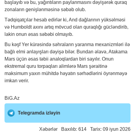
başlayıb və bu, yağıntıların paylanmasını dəyişərək quraq
zonaların genişlənməsinə səbəb olub.
Tədqiqatçılar hesab edirlər ki, And dağlarının yüksəlməsi
və Humboldt axını artıq mövcud olan quraqlığı gücləndirib,
lakin onun əsas səbəbi olmayıb.
Bu kəşf Yer kürəsində səhraların yaranma mexanizmləri ilə
bağlı elmi anlayışları dəyişə bilər. Bundan əlavə, Atakama
Mars üçün əsas təbii analoqlardan biri sayılır. Onun
ekstremal quru torpaqları alimlərə Mars şəraitinə
maksimum yaxın mühitdə həyatın sərhədlərini öyrənməyə
imkan verir.
BiG.Az
Telegramda izləyin
Xəbərlər
Baxılıb: 614 Tarix: 09 iyun 2026