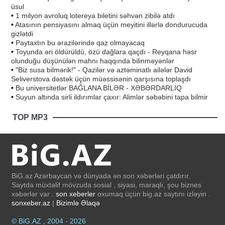
üsul
•
1 milyon avroluq lotereya biletini səhvən zibilə atdı
•
Atasının pensiyasını almaq üçün meyitini illərlə dondurucuda
gizlətdi
•
Paytaxtın bu ərazilərində qaz olmayacaq
•
Toyunda əri öldürüldü, özü dağlara qaçdı - Reyqana həsr
olunduğu düşünülən mahnı haqqında bilinməyənlər
•
"Biz susa bilmərik!" - Qazilər və aztəminatlı ailələr David
Seliverstova dəstək üçün müəssisənin qarşısına toplaşdı
•
Bu universitetlər BAĞLANA BİLƏR - XƏBƏRDARLIQ
•
Suyun altında sirli ildırımlar çaxır: Alimlər səbəbini tapa bilmir
TOP MP3
BiG.az Azərbaycan və dünyada ən son xəbərləri çatdırır.
Saytda müxtəlif mövzuda sosial , siyasi, maraqlı, şou biznes
xəbərlər var .
son xeberler
oxumaq üçün big.az saytını izləyin .
sonxeber.az
|
Bizimlə Əlaqə
© BiG.AZ , 2004 - 2026