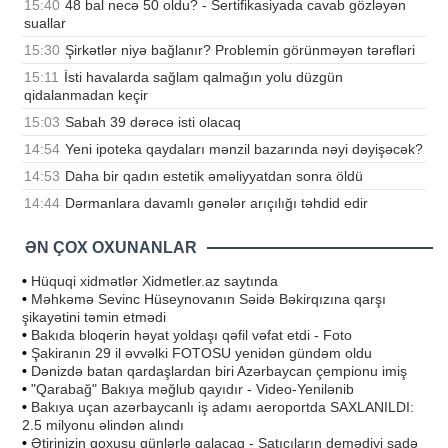
15:40
48 bal necə 50 oldu? - Sertifikasiyada cavab gözləyən
suallar
15:30
Şirkətlər niyə bağlanır? Problemin görünməyən tərəfləri
15:11
İsti havalarda sağlam qalmağın yolu düzgün
qidalanmadan keçir
15:03
Sabah 39 dərəcə isti olacaq
14:54
Yeni ipoteka qaydaları mənzil bazarında nəyi dəyişəcək?
14:53
Daha bir qadın estetik əməliyyatdan sonra öldü
14:44
Dərmanlara davamlı gənələr arıçılığı təhdid edir
ƏN ÇOX OXUNANLAR
•
Hüquqi xidmətlər Xidmetler.az saytında
•
Məhkəmə Sevinc Hüseynovanın Səidə Bəkirqızına qarşı
şikayətini təmin etmədi
•
Bakıda bloqerin həyat yoldaşı qəfil vəfat etdi - Foto
•
Şakiranın 29 il əvvəlki FOTOSU yenidən gündəm oldu
•
Dənizdə batan qardaşlardan biri Azərbaycan çempionu imiş
•
"Qarabağ" Bakıya məğlub qayıdır - Video-Yenilənib
•
Bakıya uçan azərbaycanlı iş adamı aeroportda SAXLANILDI:
2.5 milyonu əlindən alındı
•
Ətirinizin qoxusu günlərlə qalacaq - Satıcıların demədiyi sadə