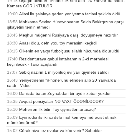
19:15
Uşağın əlindən "iPhone 16"sını alıb "20 Yanvar"da satdı -
Kamera GÖRÜNTÜLƏRİ
19:00
Ailəsi ilə şəlaləyə gedən yeniyetmə faciəvi şəkildə öldü
18:58
Məhkəmə Sevinc Hüseynovanın Səidə Bəkirqızına qarşı
şikayətini təmin etmədi
18:45
Məşhur müğənni Rusiyaya qarşı döyüşməyə hazırdır
18:30
Anası öldü, dəfn yox, toy mərasimi keçirdi
18:15
Ölkənin ən yaxşı futbolçusu silahlı hücumda öldürüldü
17:40
Rezidenturaya qəbul imtahanının 2-ci mərhələsi
keçiriləcək - Tarix açıqlandı
17:07
Sabiq nazirin 1 milyonluq evi yarı qiymətə satıldı
16:43
Yeniyetmənin "iPhone"unu əlindən alıb 20 Yanvarda
satdı - Video
16:00
Dənizdə batan Zeynəbdən bir aydır xəbər yoxdur
15:35
Avqust pensiyaları NƏ VAXT ÖDƏNİLƏCƏK?
15:10
Məhərrəmlik bitir: Toy qiymətləri artacaq?
15:09
Eyni iddia ilə ikinci dəfə məhkəməyə müraciət etmək
mümkündürmü?
15:02
Çörək niyə tez ovulur və köp verir? Səbəblər