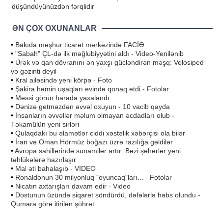
düşündüyünüzdən fərqlidir
ƏN ÇOX OXUNANLAR
•
Bakıda məşhur ticarət mərkəzində FACİƏ
•
"Sabah" ÇL-də ilk məğlubiyyətini aldı - Video-Yenilənib
•
Ürək və qan dövranını ən yaxşı gücləndirən məşq: Velosiped
və gəzinti deyil
•
Kral ailəsində yeni körpə - Foto
•
Şakira həmin uşaqları evində qonaq etdi - Fotolar
•
Messi görün harada yaxalandı
•
Dənizə getməzdən əvvəl oxuyun - 10 vacib qayda
•
İnsanların əvvəllər məlum olmayan əcdadları olub -
Təkamülün yeni sirləri
•
Qulaqdakı bu əlamətlər ciddi xəstəlik xəbərçisi ola bilər
•
İran və Oman Hörmüz boğazı üzrə razılığa gəldilər
•
Avropa sahillərində sunamilər artır: Bəzi şəhərlər yeni
təhlükələrə hazırlaşır
•
Mal əti bahalaşıb - VİDEO
•
Ronaldonun 30 milyonluq "oyuncaq"ları... - Fotolar
•
Nicatın axtarışları davam edir - Video
•
Dostunun üzündə siqaret söndürdü, dəfələrlə həbs olundu -
Qumara görə itirilən şöhrət