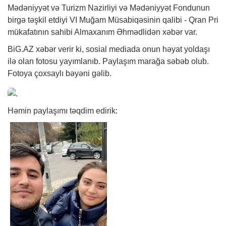
Mədəniyyət və Turizm Nazirliyi və Mədəniyyət Fondunun
birgə təşkil etdiyi VI Muğam Müsabiqəsinin qalibi - Qran Pri
mükafatının sahibi Almaxanım Əhmədlidən
xəbər
var.
BiG.AZ
xəbər verir ki, sosial mediada onun həyat yoldaşı
ilə olan fotosu yayımlanıb. Paylaşım marağa səbəb olub.
Fotoya çoxsaylı bəyəni gəlib.
Həmin paylaşımı təqdim edirik: