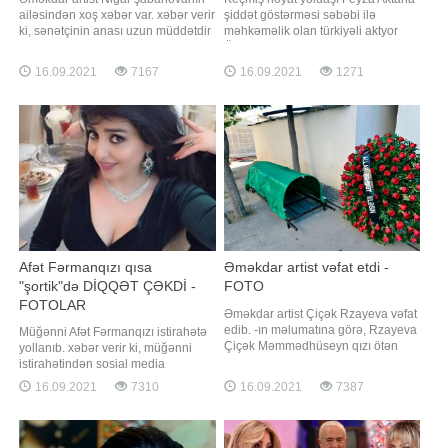
ailəsindən xoş xəbər var. xəbər verir
şiddət göstərməsi səbəbi ilə
ki, sənətçinin anası uzun müddətdir
məhkəməlik olan türkiyəli aktyor
ki, beyin qanaması keçirdiyi üçün
Özcan Dəniz hakim qarşısına çıxıb.
yataq xəstəsi idi. Nigar sosial media
Axşam.az-a istinadən xəbər verir ki,
16.09.2021
7167
16.09.2021
1271
hesabında paylaşım edərək
1 il 6 ay həbsi tələb olunan aktyor
anasının artıq yataqdan ayağa
Feyza Aktanın yalan dediyini
qalxdığını qeyd edib: . "5 aya
bildirib:. "Övladımın qəyyumluğunu
yaxındır ki, anam beyin qanamas
istədiyim üçün məni çətin vəziyyət
Afət Fərmanqızı qısa
Əməkdar artist vəfat etdi -
"şortik"də DİQQƏT ÇƏKDİ -
FOTO
FOTOLAR
Əməkdar artist Çiçək Rzayeva vəfat
edib. -ın məlumatına görə, Rzayeva
Müğənni Afət Fərmanqızı istirahətə
Çiçək Məmmədhüseyn qızı ötən
yollanıb. xəbər verir ki, müğənni
gün 77 yaşında dünyasını dəyişib.
istirahətindən sosial media
Qeyd edək ki, Çiçək Rzayeva 1944-
hesabında paylaşımlar edib.
16.09.2021
7310
16.09.2021
7387
cü ildə Bakıda anadan olub. Onun
Paylaşdığı fotolarda Afətin qısa
Azərbaycan arfa sənətində müəllimi
şortikdə olması diqqətdən
Aida Abdullayevadan sonra böyük
yayınmayıb. Həmin fotoları təqdim
xidmətləri olub. Çiçək Rzayeva arf
edirik: