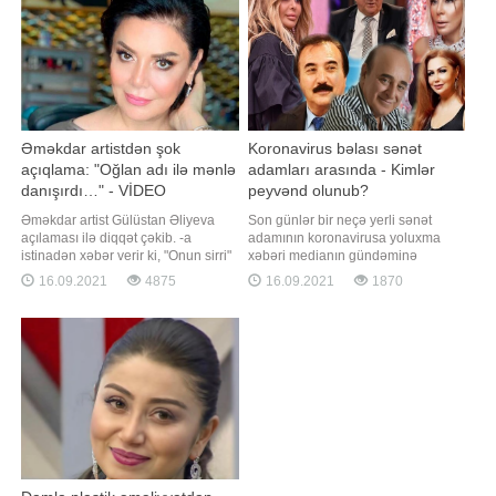
Əməkdar artistdən şok
Koronavirus bəlası sənət
açıqlama: "Oğlan adı ilə mənlə
adamları arasında - Kimlər
danışırdı…" - VİDEO
peyvənd olunub?
Əməkdar artist Gülüstan Əliyeva
Son günlər bir neçə yerli sənət
açılaması ilə diqqət çəkib. -a
adamının koronavirusa yoluxma
istinadən xəbər verir ki, "Onun sirri"
xəbəri medianın gündəminə
proqramına qonaq olan sənətçi,
çevrildi. Bütün dünyanı cənginə
16.09.2021
4875
16.09.2021
1870
məşhur prodüserlərdən birinin
alan bu xəstəliyə yoluxub
oğlan adı ilə ona tez-tez zəng
sağalanları görsək də, çox təəssüf
vuraraq telefonla danışdığını
ki, gözlənilməz şəkildə həyatını
bildirib:. "Mənə tez-tez zəng edirdi.
itirən sənətkarlar da oldu. Belə bir
Oğlan adı ilə danışırdı
məqamda həmin sənətçilərin
xəstəlikdən öncə peyvən