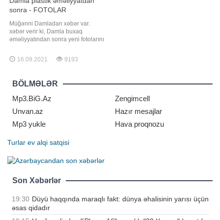
Damla plastik əməliyyatdan
sonra - FOTOLAR
Müğənni Damladan xəbər var.
xəbər verir ki, Damla buxaq
əməliyyatından sonra yeni fotolarını
sosial media hesabında paylaşıb.
izləyiciləri onun yeni görünüşünü
16.09.2021
9193
bəyənərək xoş rəylər yazıblar.
Həmin fotoları təqdim edirik:
BÖLMƏLƏR
Mp3.BiG.Az
Zengimcell
Unvan.az
Hazır mesajlar
Mp3 yukle
Hava proqnozu
Turlar
ev alqi satqisi
Son Xəbərlər
19:30
Düyü haqqında maraqlı fakt: dünya əhalisinin yarısı üçün
əsas qidadır