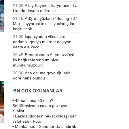
21:30
Altay Bayındır karyerasını La
Liqada davam etdirəcək
21:15
ABŞ-də yüzlərlə "Boeing 737
Max" təyyarəsi texniki yoxlanışdan
keçiriləcək
21:00
İspaniyadan Əlcəzairə
narkotik, geriyə miqrant daşıyan
dəstə ələ keçdi
20:45
Ermənistanın Aİ-yə üzvlüyü
ilə bağlı referendum niyə
mümkünsüzdür?
at
20:30
Ana oğluna qoyduğu ada
görə həbs olundu
ƏN ÇOX OXUNANLAR
•
48 bal necə 50 oldu? -
Sertifikasiyada cavab gözləyən
suallar
•
Bakıda bloqerin həyat yoldaşı qəfil
vəfat etdi - Foto
•
Məhkəmədə Sənubər də dindirilib