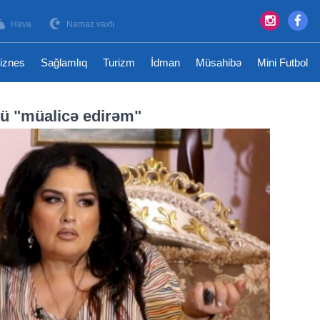
Hava
Namaz vaxtı
iznes
Sağlamlıq
Turizm
İdman
Müsahibə
Mini Futbol
ü "müalicə edirəm"