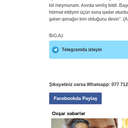
bil meymunam. Axırda veriliş bitdi. Baş
hörmət etdiyim üçün sona qədər oturdu
gələn qonağın kim olduğunu desin". (
BiG.Az
Telegramda izləyin
Şikayətiniz varsa Whatsapp:
077 71
Facebookda Paylaş
Oxşar xəbərlər