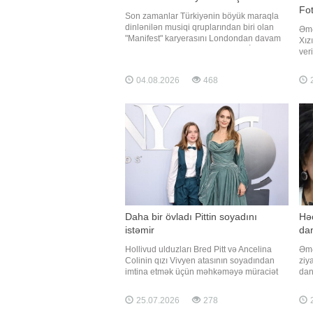
Fot
Son zamanlar Türkiyənin böyük maraqla
dinlənilən musiqi qruplarından biri olan
Əmə
"Manifest" karyerasını Londondan davam
Xız
etdirəcək. "Qafqazinfo" Türkiyə KİV-ə
ver
istinadən xəbər verir ki, bu barədə qrupun
foto
qurucusu Tolga Akış açıqlama verib. Onun
"Ta
04.08.2026
468
2
sözlərinə görə, üzvlərin birlikdə yaşadığ
"ox
ünv
Daha bir övladı Pittin soyadını
Həc
istəmir
dan
Hollivud ulduzları Bred Pitt və Ancelina
Əmə
Colinin qızı Vivyen atasının soyadından
ziy
imtina etmək üçün məhkəməyə müraciət
dan
edib. Axşam.az xəbər verir ki, 18 yaşlı
ki,
Vivyen Los-Anceles Ali Məhkəməsinə Pitt-
veri
25.07.2026
278
2
Coli soyadının yalnız Coli ilə əvəzlənməsi
200