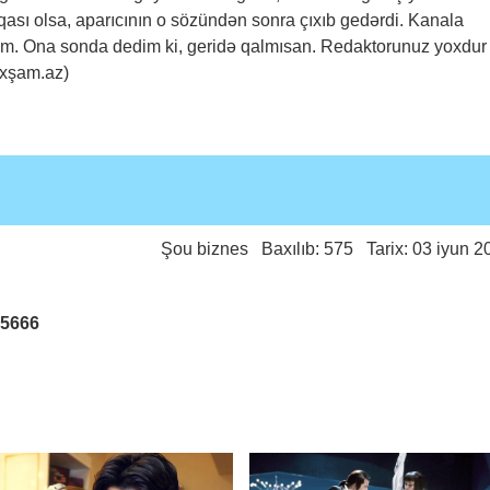
qası olsa, aparıcının o sözündən sonra çıxıb gedərdi. Kanala
m. Ona sonda dedim ki, geridə qalmısan. Redaktorunuz yoxdur 
Axşam.az)
Şou biznes
Baxılıb: 575 Tarix: 03 iyun 2
25666