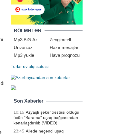
BÖLMƏLƏR
ni
Mp3.BiG.Az
Zengimcell
Unvan.az
Hazır mesajlar
Mp3 yukle
Hava proqnozu
Turlar
ev alqi satqisi
adı
b
Son Xəbərlər
10:15
Azyaşlı şəkər xəstəsi olduğu
üçün "Barama" uşaq bağçasından
kənarlaşdırılıb (VİDEO)
23:45
Ailədə neçənci uşaq
ə