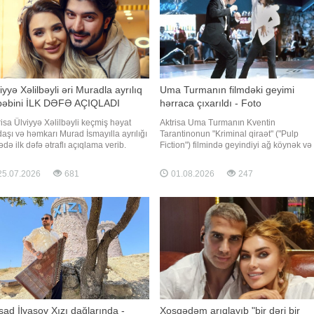
iyyə Xəlilbəyli əri Muradla ayrılıq
Uma Turmanın filmdəki geyimi
bəbini İLK DƏFƏ AÇIQLADI
hərraca çıxarıldı - Foto
risa Ülviyyə Xəlilbəyli keçmiş həyat
Aktrisa Uma Turmanın Kventin
daşı və həmkarı Murad İsmayılla ayrılığı
Tarantinonun "Kriminal qiraət" ("Pulp
ədə ilk dəfə ətraflı açıqlama verib.
Fiction") filmində geyindiyi ağ köynək və
ər verir ki, aktrisa bu barədə Nail
qara şalvar hərraca çıxarılıb. Axşam.az
boğlunun "YouTube" kanalında
xəbər verir ki, bu barədə "Vogue" məlum
5.07.2026
681
01.08.2026
247
ımlanan müsahibəsində danışıb.
yayıb. Bildirilib ki, hərrac avqustun 26-da
yyə Xəlilbəyli bildirib ki, nişanlı
Los-Ancelesdəki Petersen Avtomobil
uqları dövrdə münasibətlərini
Muzeyind
ad İlyasov Xızı dağlarında -
Xoşqədəm arıqlayıb "bir dəri bir