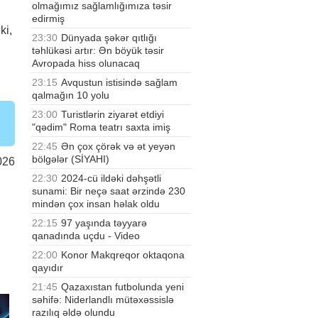
olmağımız sağlamlığımıza təsir
edirmiş
ki,
23:30
Dünyada şəkər qıtlığı
təhlükəsi artır: Ən böyük təsir
Avropada hiss olunacaq
23:15
Avqustun istisində sağlam
qalmağın 10 yolu
23:00
Turistlərin ziyarət etdiyi
"qədim" Roma teatrı saxta imiş
22:45
Ən çox çörək və ət yeyən
bölgələr (SİYAHI)
026
22:30
2024-cü ildəki dəhşətli
sunami: Bir neçə saat ərzində 230
mindən çox insan həlak oldu
22:15
97 yaşında təyyarə
qanadında uçdu - Video
22:00
Konor Makqreqor oktaqona
qayıdır
21:45
Qazaxıstan futbolunda yeni
səhifə: Niderlandlı mütəxəssislə
razılıq əldə olundu