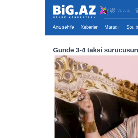
Valyuta
Ana səhifə
Xəbərlər
Maraqlı
Şou b
Gündə 3-4 taksi sürücüsün