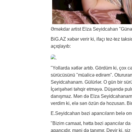
Əməkdar artist Elza Seyidcahan "Günə 
BiG.AZ
xəbər
verir ki, ifaçı tez-tez tak
açıqlayıb:
"Yollarda xətlər artıb. Gördüm ki, çox 
sürücüsünü "müalicə edirəm". Otururam 
Seyidcahanam. Gülürlər. O gün bir sürüc
İçərişəhəri təhqir etməyə. Düşəndə pu
danışmaz. Mən də Elza Seyidcahanam. 
verdim ki, elə sən özün də hozusan. Bir
E.Seyidcahan bəzi aparıcıların belə on
"Bizim camaat, hətta bəzi aparıcılar da
aparıcıdır, məni də tanımır. Deyir ki, si