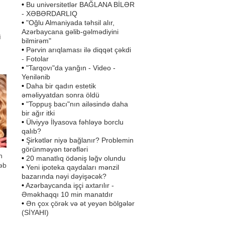
•
Bu universitetlər BAĞLANA BİLƏR
- XƏBƏRDARLIQ
•
"Oğlu Almaniyada təhsil alır,
Azərbaycana gəlib-gəlmədiyini
i
bilmirəm"
ki
•
Pərvin arıqlaması ilə diqqət çəkdi
t
- Fotolar
•
"Tarqovı"da yanğın - Video -
Yenilənib
•
Daha bir qadın estetik
əməliyyatdan sonra öldü
•
"Toppuş bacı"nın ailəsində daha
bir ağır itki
•
Ülviyyə İlyasova fəhləyə borclu
qalıb?
•
Şirkətlər niyə bağlanır? Problemin
görünməyən tərəfləri
n
•
20 manatlıq ödəniş ləğv olundu
əb
•
Yeni ipoteka qaydaları mənzil
bazarında nəyi dəyişəcək?
•
Azərbaycanda işçi axtarılır -
Əməkhaqqı 10 min manatdır
•
Ən çox çörək və ət yeyən bölgələr
(SİYAHI)
ğlı
i,