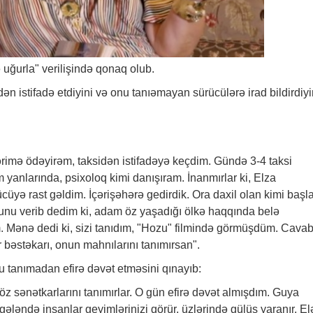
uğurla" verilişində qonaq olub.
sidən istifadə etdiyini və onu tanıəmayan sürücülərə irad bildirdiyi
cərimə ödəyirəm, taksidən istifadəyə keçdim. Gündə 3-4 taksi
yanlarında, psixoloq kimi danışıram. İnanmırlar ki, Elza
üyə rast gəldim. İçərişəhərə gedirdik. Ora daxil olan kimi başl
lunu verib dedim ki, adam öz yaşadığı ölkə haqqında belə
Mənə dedi ki, sizi tanıdım, "Hozu" filmində görmüşdüm. Cava
 bəstəkarı, onun mahnılarını tanımırsan".
u tanımadan efirə dəvət etməsini qınayıb:
 öz sənətkarlarını tanımırlar. O gün efirə dəvət almışdım. Guya
z gələndə insanlar geyimlərinizi görür, üzlərində gülüş yaranır. El