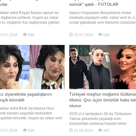
olar
sümük" qaldı - FOTOLAR
kdar artist Rəşad İlyasov qanun ilə
Aparıcı Xoşqədəm Baxşəliyeva sosial
ı dağlarına yollanıb. Axşam.az xəbər
mediada paylaşım edib. xəbər verir ki, o,
ir ki, müğənni Xızı dağlarında çəkilən
sosial şəbəkədə yeni fotolarını izləyicilər
larını izləyiciləri ilə bölüşüb. R.İlyasov
ilə bölüşüb. Fotolarda aparıcının xeyli çə
pa bilərsiniz, şəkillər hansı mahnını
atması diqqətdən qaçmayıb. Onun yeni fi
2.07.2026
688
25.07.2026
540
uyur" deyə izləyicilərinə sual
görünüşü marağa səbəb olub. Həmin
anlayıb
fotoları təqdim edirik:
c ziyarətində yaşadıqlarını
Türkiyəli məşhur müğənni Güllünü
ışıb kövrəldi
ölümü: Qızı üçün ömürlük həbs təl
olunur
kdar artist Bəsti Sevdiyeva Həcc
arəti zamanı yaşadığı hadisədən
2025-ci il sentyabrın 26-da Türkiyənin
ışarkən kövrəlib. Axşam.az xəbər verir
Yalova şəhərində yaşadığı evin
 sənətçi bu barədə "Günə uğurla"
eyvanından yıxılaraq həyatını itirən
lişində danışıb. B.Sevdiyeva bildirib ki,
tanınmış müğənni Güllünün ölümü ilə ba
2.07.2026
569
02.08.2026
485
5-2006-cı illərdə Həcc ziyarətində
aparılan istintaq yekunlaşıb. xəbər verir k