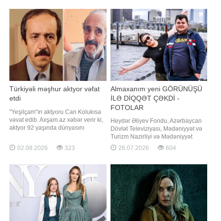
kanalında yayımlanacaq
"YouTube" kanalında yayımlanan
müsahibəsində danışıb. Ülviyyə
Xəlilbəyli bildirib ki, nişanlı olduqları
dövrdə münasibətlərini
Türkiyəli məşhur aktyor vəfat
Almaxanım yeni GÖRÜNÜŞÜ
etdi
İLƏ DİQQƏT ÇƏKDİ -
FOTOLAR
"Yeşilçam"ın aktyoru Can Kolukısa
vəvat edib. Axşam.az xəbər verir ki,
Heydər Əliyev Fondu, Azərbaycan
aktyor 92 yaşında dünyasını
Dövlət Televiziyası, Mədəniyyət və
dəyişib. Qeyd edək ki, C.Kolukısa
Turizm Nazirliyi və Mədəniyyət
son olaraq "Mehmed: Fetihler
Fondunun birgə təşkil etdiyi VI
02.08.2026
323
26.07.2026
604
Sultanı" serialında rol alıb. Aktyor
Muğam Müsabiqəsinin qalibi - Qran
"İnci taneleri", "Gibi", "Alef",
Pri mükafatının sahibi Almaxanım
"Muhteşem Yüzyıl"
Əhmədli sosial mediada paylaşımı
ilə diqqət çəkib. xəbər verir ki,
Almaxanım sosial mediada yeni
görüntülərin