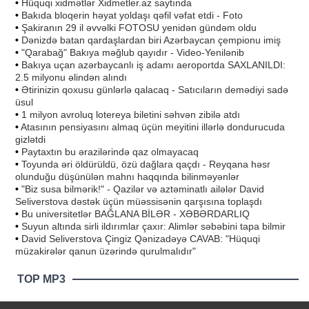
•
Hüquqi xidmətlər Xidmetler.az saytında
•
Bakıda bloqerin həyat yoldaşı qəfil vəfat etdi - Foto
•
Şakiranın 29 il əvvəlki FOTOSU yenidən gündəm oldu
•
Dənizdə batan qardaşlardan biri Azərbaycan çempionu imiş
•
"Qarabağ" Bakıya məğlub qayıdır - Video-Yenilənib
•
Bakıya uçan azərbaycanlı iş adamı aeroportda SAXLANILDI:
2.5 milyonu əlindən alındı
•
Ətirinizin qoxusu günlərlə qalacaq - Satıcıların demədiyi sadə
üsul
•
1 milyon avroluq lotereya biletini səhvən zibilə atdı
•
Atasının pensiyasını almaq üçün meyitini illərlə dondurucuda
gizlətdi
•
Paytaxtın bu ərazilərində qaz olmayacaq
•
Toyunda əri öldürüldü, özü dağlara qaçdı - Reyqana həsr
olunduğu düşünülən mahnı haqqında bilinməyənlər
•
"Biz susa bilmərik!" - Qazilər və aztəminatlı ailələr David
Seliverstova dəstək üçün müəssisənin qarşısına toplaşdı
•
Bu universitetlər BAĞLANA BİLƏR - XƏBƏRDARLIQ
•
Suyun altında sirli ildırımlar çaxır: Alimlər səbəbini tapa bilmir
•
David Seliverstova Çingiz Qənizadəyə CAVAB: "Hüquqi
müzakirələr qanun üzərində qurulmalıdır"
TOP MP3