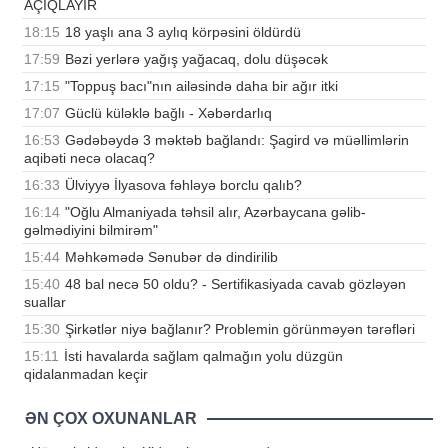
AÇIQLAYIR
18:15
18 yaşlı ana 3 aylıq körpəsini öldürdü
17:59
Bəzi yerlərə yağış yağacaq, dolu düşəcək
17:15
"Toppuş bacı"nın ailəsində daha bir ağır itki
17:07
Güclü küləklə bağlı - Xəbərdarlıq
16:53
Gədəbəydə 3 məktəb bağlandı: Şagird və müəllimlərin
aqibəti necə olacaq?
16:33
Ülviyyə İlyasova fəhləyə borclu qalıb?
16:14
"Oğlu Almaniyada təhsil alır, Azərbaycana gəlib-
gəlmədiyini bilmirəm"
15:44
Məhkəmədə Sənubər də dindirilib
15:40
48 bal necə 50 oldu? - Sertifikasiyada cavab gözləyən
suallar
15:30
Şirkətlər niyə bağlanır? Problemin görünməyən tərəfləri
15:11
İsti havalarda sağlam qalmağın yolu düzgün
qidalanmadan keçir
ƏN ÇOX OXUNANLAR