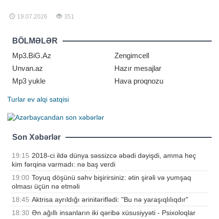
gözlənilməz açıqlama verib.
"Moskovski Komsomolets" nəşrinə
19.07.2026
351
istinadən xəbər verir ki, məşhur
müğənni iki ildən sonra səhnə
fəaliyyətini başa vura biləcəyini
BÖLMƏLƏR
bildirib. "Tanrını
Mp3.BiG.Az
Zengimcell
Unvan.az
Hazır mesajlar
Mp3 yukle
Hava proqnozu
Turlar
ev alqi satqisi
Son Xəbərlər
19:15
2018-ci ildə dünya səssizcə əbədi dəyişdi, amma heç
kim fərqinə varmadı: nə baş verdi
19:00
Toyuq döşünü səhv bişirirsiniz: ətin şirəli və yumşaq
olması üçün nə etməli
18:45
Aktrisa ayrıldığı ərinitəriflədi: "Bu nə yaraşıqlılıqdır"
18:30
Ən ağıllı insanların iki qəribə xüsusiyyəti - Psixoloqlar