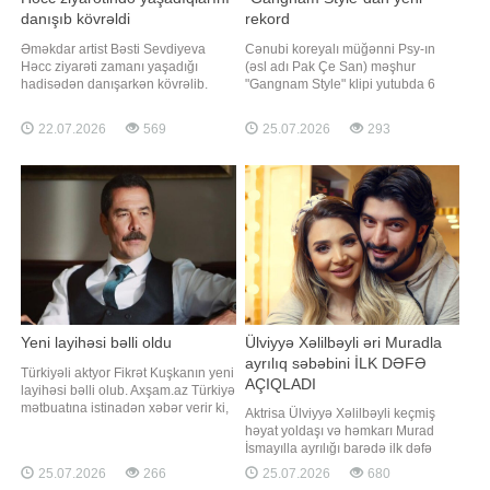
danışıb kövrəldi
rekord
Əməkdar artist Bəsti Sevdiyeva
Cənubi koreyalı müğənni Psy-ın
Həcc ziyarəti zamanı yaşadığı
(əsl adı Pak Çe San) məşhur
hadisədən danışarkən kövrəlib.
"Gangnam Style" klipi yutubda 6
Axşam.az xəbər verir ki, sənətçi bu
milyard baxış sayını keçib.
barədə "Günə uğurla" verilişində
Axşam.az xəbər verir ki, bu barədə
22.07.2026
569
25.07.2026
293
danışıb. B.Sevdiyeva bildirib ki,
"Billboard" məlumat yayıb. 2012-ci
2005-2006-cı illərdə Həcc
ildə yayımlanan klip bu göstəriciyə
ziyarətində olarkən Qədir
çatan ilk K-pop videosu olub.
Rüstəmovun səsini eşitməsi ona
Rejissoru Ço Su Hyon ola
çox təsir edib:
Yeni layihəsi bəlli oldu
Ülviyyə Xəlilbəyli əri Muradla
ayrılıq səbəbini İLK DƏFƏ
Türkiyəli aktyor Fikrət Kuşkanın yeni
AÇIQLADI
layihəsi bəlli olub. Axşam.az Türkiyə
mətbuatına istinadən xəbər verir ki,
Aktrisa Ülviyyə Xəlilbəyli keçmiş
aktyor "Evlilik güzeldir" serialında
həyat yoldaşı və həmkarı Murad
rol alacaq. O, layihədə "Mesut
İsmayılla ayrılığı barədə ilk dəfə
Bahtiyar" obrazına həyat verəcək.
ətraflı açıqlama verib. xəbər verir ki,
25.07.2026
266
25.07.2026
680
Qeyd edək ki, layihə "TRT1"
aktrisa bu barədə Nail Naiboğlunun