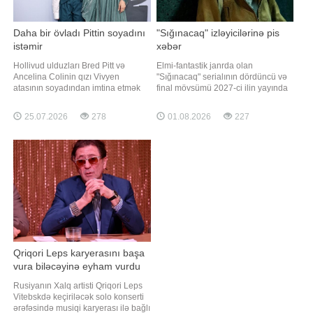
Daha bir övladı Pittin soyadını
"Sığınacaq" izləyicilərinə pis
istəmir
xəbər
Hollivud ulduzları Bred Pitt və
Elmi-fantastik janrda olan
Ancelina Colinin qızı Vivyen
"Sığınacaq" serialının dördüncü və
atasının soyadından imtina etmək
final mövsümü 2027-ci ilin yayında
üçün məhkəməyə müraciət edib.
yayımlanacaq. Axşam.az xarici
Axşam.az xəbər verir ki, 18 yaşlı
mediaya istinadən xəbər verir ki,
25.07.2026
278
01.08.2026
227
Vivyen Los-Anceles Ali
bunu serialın yaradıcı rəhbəri Qrem
Məhkəməsinə Pitt-Coli soyadının
Yost açıqlayıb. Layihənin dəqiq
yalnız Coli ilə əvəzlənməsi üçün
premyera tarixi isə hələ bəlli deyil.
ərizə təqdim edib. Məhkəmə
Dördüncü mövsümdə "Cülyett
sənədlərində səbəb "şəxsi"
Qriqori Leps karyerasını başa
vura biləcəyinə eyham vurdu
Rusiyanın Xalq artisti Qriqori Leps
Vitebskdə keçiriləcək solo konserti
ərəfəsində musiqi karyerası ilə bağlı