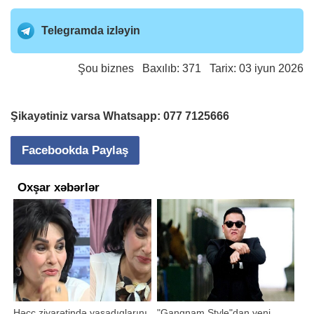
Telegramda izləyin
Şou biznes
Baxılıb: 371 Tarix: 03 iyun 2026
Şikayətiniz varsa Whatsapp:
077 7125666
Facebookda Paylaş
Oxşar xəbərlər
Həcc ziyarətində yaşadıqlarını
"Gangnam Style"dan yeni