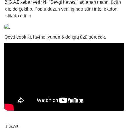
BiG.AZ
xəbər
verir ki, "Sevgi həvəsi" adlanan mahnı üçün
klip də çəkilib. Pop ulduzun yeni işində süni intellektdən
istifadə edilib.
Qeyd edək ki, layihə iyunun 5-də işıq üzü görəcək.
BiG.Az