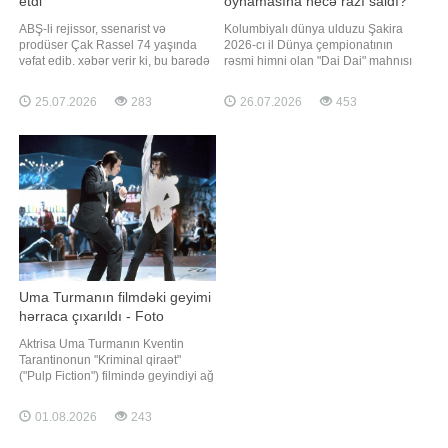
etdi
oynamasına necə razı saldı?
ABŞ-li rejissor, ssenarist və
Kolumbiyalı dünya ulduzu Şakira
prodüser Çak Rassel 74 yaşında
2026-cı il Dünya çempionatının
vəfat edib. xəbər verir ki, bu barədə
rəsmi himni olan "Dai Dai" mahnısı
mərhumun qohumları TMZ nəşrinə
ilə yenidən turnirin simalarından
bildiriblər. Kinematoqrafçının ölüm
birinə çevrilib. xarici mediaya
25.07.2026
283
26.07.2026
453
səbəbi hələlik məlum deyil. Qeyd
istinadən xəbər verir ki, mahnının
edək ki, rejissor 1952-ci il mayın 9-
klipində Lionel Messi, Erlinq
da ABŞ-nin İllinoys ştatında anadan
Holand, Harri Keyn, Luis Dias,
olub. Rassel rejissorluq karyerasın
Camal Musiala, Kilian Mbappe kim
Uma Turmanın filmdəki geyimi
hərraca çıxarıldı - Foto
Aktrisa Uma Turmanın Kventin
Tarantinonun "Kriminal qiraət"
("Pulp Fiction") filmində geyindiyi ağ
köynək və qara şalvar hərraca
çıxarılıb. Axşam.az xəbər verir ki, bu
01.08.2026
243
barədə "Vogue" məlumat yayıb.
Bildirilib ki, hərrac avqustun 26-da