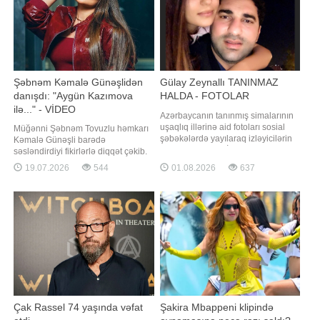
Şəbnəm Kəmalə Günəşlidən
Gülay Zeynallı TANINMAZ
danışdı: "Aygün Kazımova
HALDA - FOTOLAR
ilə..." - VİDEO
Azərbaycanın tanınmış simalarının
uşaqlıq illərinə aid fotoları sosial
Müğənni Şəbnəm Tovuzlu həmkarı
şəbəkələrdə yayılaraq izləyicilərin
Kəmalə Günəşli barədə
diqqətini çəkib. BİG.AZ -a istinadla
səsləndirdiyi fikirlərlə diqqət çəkib.
xəbər verir ki, paylaşılan arxiv
Sənətçi "Yalçınla bir gün" verilişində
19.07.2026
544
01.08.2026
637
şəkillərində məşhur müğənnilər,
bildirib ki, hazırda trend
aktyor və aktrisalar, aparıcılar, eləcə
siyahılarında Aygün Kazımova və
də digər sənət nümayəndələrinin
Kəmalə Günəşli ön sıralarda yer
illər əvvəl çəkilmi
alırlar. Onun sözlərinə görə, bu
nəticə Kəmalənin uzun illər
göstərdiy
Çak Rassel 74 yaşında vəfat
Şakira Mbappeni klipində