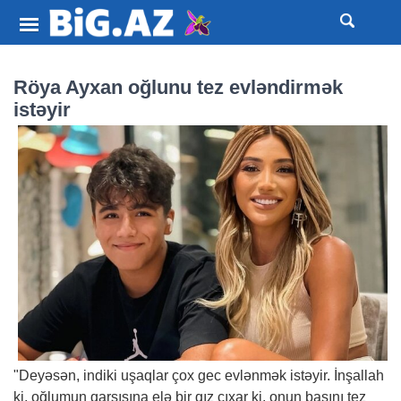
Röya Ayxan oğlunu tez evləndirmək
istəyir
"Deyəsən, indiki uşaqlar çox gec evlənmək istəyir. İnşallah
ki, oğlumun qarşısına elə bir qız çıxar ki, onun başını tez