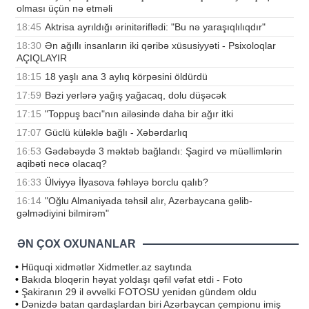
olması üçün nə etməli
18:45
Aktrisa ayrıldığı ərinitəriflədi: "Bu nə yaraşıqlılıqdır"
18:30
Ən ağıllı insanların iki qəribə xüsusiyyəti - Psixoloqlar
AÇIQLAYIR
18:15
18 yaşlı ana 3 aylıq körpəsini öldürdü
17:59
Bəzi yerlərə yağış yağacaq, dolu düşəcək
17:15
"Toppuş bacı"nın ailəsində daha bir ağır itki
17:07
Güclü küləklə bağlı - Xəbərdarlıq
16:53
Gədəbəydə 3 məktəb bağlandı: Şagird və müəllimlərin
aqibəti necə olacaq?
16:33
Ülviyyə İlyasova fəhləyə borclu qalıb?
16:14
"Oğlu Almaniyada təhsil alır, Azərbaycana gəlib-
gəlmədiyini bilmirəm"
ƏN ÇOX OXUNANLAR
•
Hüquqi xidmətlər Xidmetler.az saytında
•
Bakıda bloqerin həyat yoldaşı qəfil vəfat etdi - Foto
•
Şakiranın 29 il əvvəlki FOTOSU yenidən gündəm oldu
•
Dənizdə batan qardaşlardan biri Azərbaycan çempionu imiş