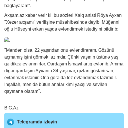
bağlayaram".
Axşam.az
xəbər
verir ki, bu sözləri Xalq artisti Röya Ayxan
"Xəzər axşamı" verilişinə müsahibəsində deyib. Müğənni
oğlu Hüseyni erkən yaşda evləndirmək istədiyini bildirib:
"Məndən olsa, 22 yaşından onu evləndirərəm. Gözünü
açmamış işini görmək lazımdır. Çünki yaşının üstünə yaş
gəldikcə evlənmirlər. Qardaşım İsmayıl artıq evlənib. Amma
digər qardaşım Ayxanın 34 yaşı var, qızları göstərirsən,
evlənmək istəmir. Ona görə də tez evləndirmək lazımdır.
İnşallah, mən də bütün analar kimi yaxşı və sevilən
qayınana olaram".
BiG.Az
Telegramda izləyin