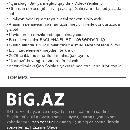
•
"Qarabağ" Bakıya məğlub qayıdır - Video-Yenilənib
•
Ətirinizin qoxusu günlərlə qalacaq - Satıcıların demədiyi sadə
üsul
•
1 milyon avroluq lotereya biletini səhvən zibilə atdı
•
Atasının pensiyasını almaq üçün meyitini illərlə dondurucuda
gizlətdi
•
Paytaxtın bu ərazilərində qaz olmayacaq
•
Bu universitetlər BAĞLANA BİLƏR - XƏBƏRDARLIQ
•
Suyun altında sirli ildırımlar çaxır: Alimlər səbəbini tapa bilmir
•
Elvin zədələnərək meydanı tərk etdi
•
2026-cı ildə bu smartfonları almağa dəyməz
•
"Tarqovı"da yanğın - Video - Yenilənib
•
Antarktikadakı Qan Şəlaləsi yaxınlığında canlıların izləri tapıldı
TOP MP3
BiG.az Azərbaycan və dünyada ən son xəbərləri çatdırır.
Saytda müxtəlif mövzuda sosial , siyasi, maraqlı, şou biznes
xəbərlər var .
son xeberler
oxumaq üçün big.az saytını izləyin .
sonxeber.az
|
Bizimlə Əlaqə