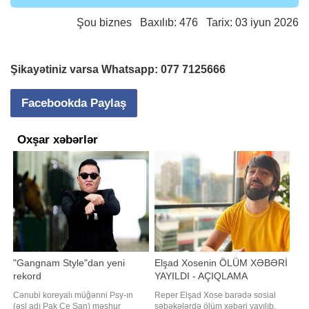
Şou biznes
Baxılıb: 476 Tarix: 03 iyun 2026
Şikayətiniz varsa Whatsapp:
077 7125666
Facebookda Paylaş
Oxşar xəbərlər
"Gangnam Style"dan yeni
Elşad Xosenin ÖLÜM XƏBƏRİ
rekord
YAYILDI - AÇIQLAMA
Cənubi koreyalı müğənni Psy-ın
Reper Elşad Xose barədə sosial
(əsl adı Pak Çe San) məşhur
şəbəkələrdə ölüm xəbəri yayılıb.