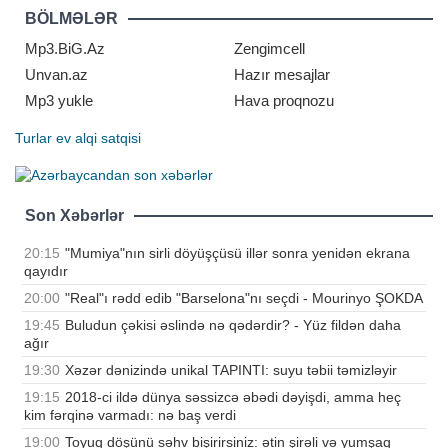
Los-Ancelesdəki Petersen
BÖLMƏLƏR
Avtomobil Muzeyind
Mp3.BiG.Az
Zengimcell
Unvan.az
Hazır mesajlar
Mp3 yukle
Hava proqnozu
Turlar
ev alqi satqisi
Son Xəbərlər
20:15
"Mumiya"nın sirli döyüşçüsü illər sonra yenidən ekrana
qayıdır
20:00
"Real"ı rədd edib "Barselona"nı seçdi - Mourinyo ŞOKDA
19:45
Buludun çəkisi əslində nə qədərdir? - Yüz fildən daha
ağır
19:30
Xəzər dənizində unikal TAPINTI: suyu təbii təmizləyir
19:15
2018-ci ildə dünya səssizcə əbədi dəyişdi, amma heç
kim fərqinə varmadı: nə baş verdi
19:00
Toyuq döşünü səhv bişirirsiniz: ətin şirəli və yumşaq