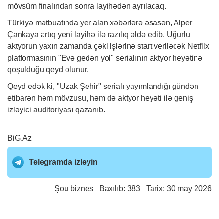
mövsüm finalından sonra layihədən ayrılacaq.
Türkiyə mətbuatında yer alan xəbərlərə əsasən, Alper
Çankaya artıq yeni layihə ilə razılıq əldə edib. Uğurlu
aktyorun yaxın zamanda çəkilişlərinə start veriləcək Netflix
platformasının "Evə gedən yol" serialının aktyor heyətinə
qoşulduğu qeyd olunur.
Qeyd edək ki, "Uzak Şehir" serialı yayımlandığı gündən
etibarən həm mövzusu, həm də aktyor heyəti ilə geniş
izləyici auditoriyası qazanıb.
BiG.Az
Telegramda izləyin
Şou biznes
Baxılıb: 383 Tarix: 30 may 2026