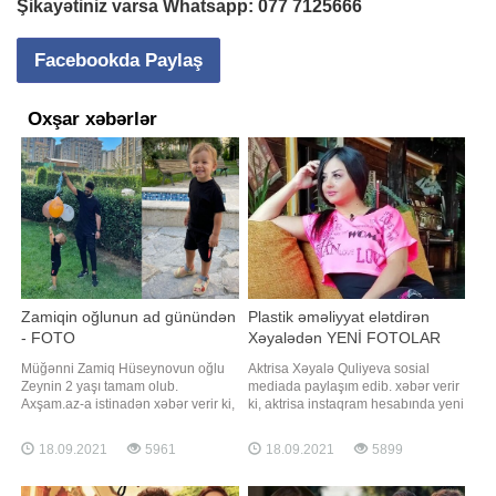
Şikayətiniz varsa Whatsapp:
077 7125666
Facebookda Paylaş
Oxşar xəbərlər
Zamiqin oğlunun ad günündən
Plastik əməliyyat elətdirən
- FOTO
Xəyalədən YENİ FOTOLAR
Müğənni Zamiq Hüseynovun oğlu
Aktrisa Xəyalə Quliyeva sosial
Zeynin 2 yaşı tamam olub.
mediada paylaşım edib. xəbər verir
Axşam.az-a istinadən xəbər verir ki,
ki, aktrisa instaqram hesabında yeni
sənətçi övladı ilə obyektiv qarşısına
fotolarını izləyiciləri ilə bölüşüb.
keçib. Zamiq birlikdə çəkdirdikləri
Onun paylaşımına çoxsaylı təriflər,
18.09.2021
5961
18.09.2021
5899
şəkilləri izləyiciləri ilə bölüşüb. İfaçı
bəyəni gəlib. Qeyd edək ki, aktrisa
paylaşımına "Sən nə böyük
bədənşəkilləndirmə edib, artıq
sevgisən. Ad günün mübarək, əziz
çəkidən xilas olub. O, eyni zamanda