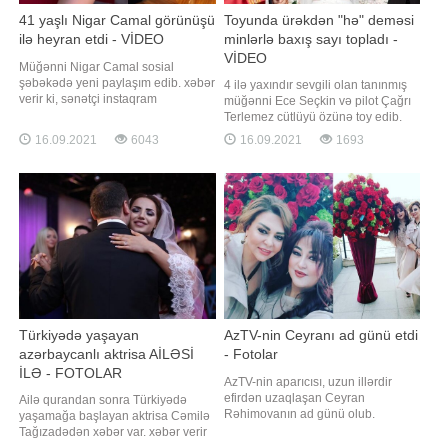
41 yaşlı Nigar Camal görünüşü
Toyunda ürəkdən "hə" deməsi
ilə heyran etdi - VİDEO
minlərlə baxış sayı topladı -
VİDEO
Müğənni Nigar Camal sosial
şəbəkədə yeni paylaşım edib. xəbər
4 ilə yaxındır sevgili olan tanınmış
verir ki, sənətçi instaqram
müğənni Ece Seçkin və pilot Çağrı
hesabında idmanla məşğul olduğu
Terlemez cütlüyü özünə toy edib.
görüntülərini yayımlayıb. 41 yaşlı
xəbər verir ki, bu barədə ifaçı
16.09.2021
6043
16.09.2021
1693
müğənni fit və qüsursuz bədən
instaqram hesabında bildirib.
qurluşu ilə diqqət çəkib. Camalın bu
Seçkinin toyda geyindiyi iki fərqli
görüntüləri izləyiciləri tərəfindən
gəlinlik böyük marağa səbəb olub.
maraq və rəğbətlə qarşılanıb
Bundan başqa, müğənninin nikah
mərasimində "Çağrı Terlemezl
Türkiyədə yaşayan
AzTV-nin Ceyranı ad günü etdi
azərbaycanlı aktrisa AİLƏSİ
- Fotolar
İLƏ - FOTOLAR
AzTV-nin aparıcısı, uzun illərdir
efirdən uzaqlaşan Ceyran
Ailə qurandan sonra Türkiyədə
Rəhimovanın ad günü olub.
yaşamağa başlayan aktrisa Cəmilə
Axşam.az-a istinadən xəbər verir ki,
Tağızadədən xəbər var. xəbər verir
o, özəl gününü yaxınları ilə qeyd