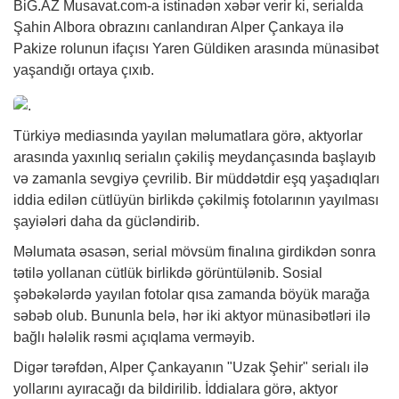
BiG.AZ
Musavat.com-a istinadən
xəbər
verir ki, serialda
Şahin Albora obrazını canlandıran Alper Çankaya ilə
Pakize rolunun ifaçısı Yaren Güldiken arasında münasibət
yaşandığı ortaya çıxıb.
Türkiyə mediasında yayılan məlumatlara görə, aktyorlar
arasında yaxınlıq serialın çəkiliş meydançasında başlayıb
və zamanla sevgiyə çevrilib. Bir müddətdir eşq yaşadıqları
iddia edilən cütlüyün birlikdə çəkilmiş fotolarının yayılması
şayiələri daha da gücləndirib.
Məlumata əsasən, serial mövsüm finalına girdikdən sonra
tətilə yollanan cütlük birlikdə görüntülənib. Sosial
şəbəkələrdə yayılan fotolar qısa zamanda böyük marağa
səbəb olub. Bununla belə, hər iki aktyor münasibətləri ilə
bağlı hələlik rəsmi açıqlama verməyib.
Digər tərəfdən, Alper Çankayanın "Uzak Şehir" serialı ilə
yollarını ayıracağı da bildirilib. İddialara görə, aktyor