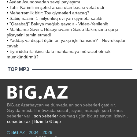
•
Aydan Axundovadan sevgi paylaşımı
•
Tahir Kərimlinin şəhid anası olan bacısı vəfat etdi
•
Məhərrəmlik bitir: Toy qiymətləri artacaq?
•
Sabiq nazirin 1 milyonluq evi yarı qiymətə satıldı
•
"Qarabağ" Bakıya məğlub qayıdır - Video-Yenilənib
•
Məhkəmə Sevinc Hüseynovanın Səidə Bəkirqızına qarşı
şikayətini təmin etmədi
•
Yaddaş və diqqət üçün ən yaxşı içki hansıdır? - Nevroloqdan
cavab
•
Eyni iddia ilə ikinci dəfə məhkəməyə müraciət etmək
mümkündürmü?
TOP MP3
BiG.az Azərbaycan və dünyada ən son xəbərləri çatdırır.
Saytda müxtəlif mövzuda sosial , siyasi, maraqlı, şou biznes
xəbərlər var .
son xeberler
oxumaq üçün big.az saytını izləyin .
sonxeber.az
|
Bizimlə Əlaqə
© BiG.AZ , 2004 - 2026