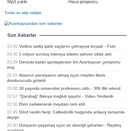
Mp3 yukle
Hava proqnozu
Turlar
ev alqi satqisi
Son Xəbərlər
23:45
Vədinə sadiq qalıb saçlarını çəhrayıya boyadı - Foto
23:30
1 milyon avroluq lotereya biletini səhvən zibilə atdı
23:29
Dənizdə batan qardaşlardan biri Azərbaycan çempionu
imiş
23:15
Atasının pensiyasını almaq üçün meyitini illərlə
dondurucuda gizlətdi
23:00
18 yaşında universitet professoru oldu - 306 illik rekord
22:57
"Qarabağ" Bakıya məğlub qayıdır - Video-Yenilənib
22:50
Elvin zədələnərək meydanı tərk etdi
22:45
Dörd nəsilin fərqi: Cəlbedicilik haqqında anlayış tamamilə
dəyişir
22:30
Dünyanın yaşamaq üçün ən əlverişli şəhərləri - Reytinq
açıqlandı