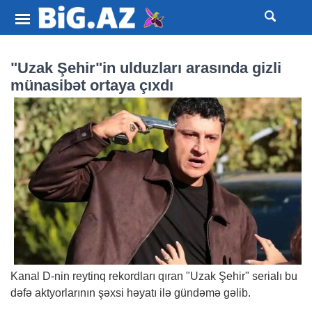
"Uzak Şehir"in ulduzları arasında gizli
münasibət ortaya çıxdı​
Kanal D-nin reytinq rekordları qıran "Uzak Şehir" serialı bu
dəfə aktyorlarının şəxsi həyatı ilə gündəmə gəlib.