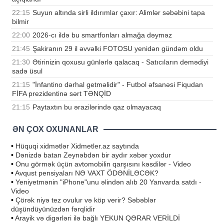
22:15
Suyun altında sirli ildırımlar çaxır: Alimlər səbəbini tapa
bilmir
22:00
2026-cı ildə bu smartfonları almağa dəyməz
21:45
Şakiranın 29 il əvvəlki FOTOSU yenidən gündəm oldu
21:30
Ətirinizin qoxusu günlərlə qalacaq - Satıcıların demədiyi
sadə üsul
21:15
"İnfantino dərhal getməlidir" - Futbol əfsanəsi Fiqudan
FİFA prezidentinə sərt TƏNQİD
21:15
Paytaxtın bu ərazilərində qaz olmayacaq
ƏN ÇOX OXUNANLAR
•
Hüquqi xidmətlər Xidmetler.az saytında
•
Dənizdə batan Zeynəbdən bir aydır xəbər yoxdur
•
Onu görmək üçün avtomobilin qarşısını kəsdilər - Video
•
Avqust pensiyaları NƏ VAXT ÖDƏNİLƏCƏK?
•
Yeniyetmənin "iPhone"unu əlindən alıb 20 Yanvarda satdı -
Video
•
Çörək niyə tez ovulur və köp verir? Səbəblər
düşündüyünüzdən fərqlidir
•
Arayik və digərləri ilə bağlı YEKUN QƏRAR VERİLDİ