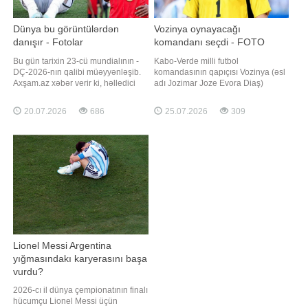
Dünya bu görüntülərdən
Vozinya oynayacağı
danışır - Fotolar
komandanı seçdi - FOTO
Bu gün tarixin 23-cü mundialının -
Kabo-Verde milli futbol
DÇ-2026-nın qalibi müəyyənləşib.
komandasının qapıçısı Vozinya (əsl
Axşam.az xəbər verir ki, həlledici
adı Jozimar Joze Evora Diaş)
görüşdə son çempion Argentina
karyerasını Çilini təmsil edən "Kolo-
İspaniya yığması ilə üz-üzə gəlib.
Kolo" klubunda davam etdirməyə
20.07.2026
686
25.07.2026
309
Nyu-York yaxınlığındakı "New York
qərar verib. xəbər verir ki, bu
New Jersey Stadium"da keçirilən
barədə tanınmış idman jurnalisti
görüşdə İspaniya dünya çempionu
Fabritsio Romano "X" sosial
olub. Bu, Argentina üçü
şəbəkəsindəki hesabında məluma
Lionel Messi Argentina
yığmasındakı karyerasını başa
vurdu?
2026-cı il dünya çempionatının finalı
hücumçu Lionel Messi üçün