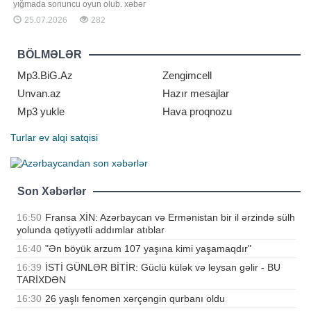
yığmada sonuncu oyun olub. xəbər
verir ki, bu barədə "Boka Xuniors"un
25.07.2026
282
və Argentina milli futbol
komandasının yarımmüdafiəçisi
Leandro Paredes mətbuat
BÖLMƏLƏR
nümayəndələrinə müsahibəsində
bildirib. "Messi DÇ-nin finalının milli
Mp3.BiG.Az
Zengimcell
komandanı
Unvan.az
Hazır mesajlar
Mp3 yukle
Hava proqnozu
Turlar
ev alqi satqisi
Son Xəbərlər
16:50
Fransa XİN: Azərbaycan və Ermənistan bir il ərzində sülh
yolunda qətiyyətli addımlar atıblar
16:40
"Ən böyük arzum 107 yaşına kimi yaşamaqdır"
16:39
İSTİ GÜNLƏR BİTİR: Güclü külək və leysan gəlir - BU
TARİXDƏN
16:30
26 yaşlı fenomen xərçəngin qurbanı oldu