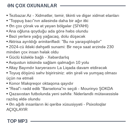
ƏN ÇOX OXUNANLAR
•
Tezbazar.Az - Xidmətlər, təmir, tikinti və digər xidmət elanları
•
"Toppuş bacı"nın ailəsində daha bir ağır itki
•
Ən çox çörək və ət yeyən bölgələr (SİYAHI)
•
Ana oğluna qoyduğu ada görə həbs olundu
•
Bəzi yerlərə yağış yağacaq, dolu düşəcək
•
Aktrisa ayrıldığı ərinitəriflədi: "Bu nə yaraşıqlılıqdır"
•
2024-cü ildəki dəhşətli sunami: Bir neçə saat ərzində 230
mindən çox insan həlak oldu
•
Güclü küləklə bağlı - Xəbərdarlıq
•
Avqustun istisində sağlam qalmağın 10 yolu
•
Altay Bayındır karyerasını La Liqada davam etdirəcək
•
Toyuq döşünü səhv bişirirsiniz: ətin şirəli və yumşaq olması
üçün nə etməli
•
Konor Makqreqor oktaqona qayıdır
•
"Real"ı rədd edib "Barselona"nı seçdi - Mourinyo ŞOKDA
•
Qazaxıstan futbolunda yeni səhifə: Niderlandlı mütəxəssislə
razılıq əldə olundu
•
Ən ağıllı insanların iki qəribə xüsusiyyəti - Psixoloqlar
AÇIQLAYIR
TOP MP3