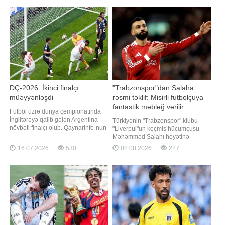
türkiyəli jurnalist Safa Kaan Öztürk
hesab açılmayıb - 0:0. Bakıda baş
özünün "X" sosial şəbəkə
tutan ilk görüşdə də tərəflər fərqlənə
hesabında paylaşıb
bilməmişdilər
DÇ-2026: İkinci finalçı
"Trabzonspor"dan Salaha
müəyyənləşdi
rəsmi təklif: Misirli futbolçuya
fantastik məbləğ verilir
Futbol üzrə dünya çempionatında
İngiltərəyə qalib gələn Argentina
Türkiyənin "Trabzonspor" klubu
növbəti finalçı olub. Qaynarinfo-nun
"Liverpul"un keçmiş hücumçusu
məlumatına görə, Atlanta
Məhəmməd Salahı heyətinə
stadionunda keçirilən yarımfinal
qatmaq üçün rəsmi təklif irəli sürüb.
16.07.2026
530
02.08.2026
227
mərhələsinin matçında Cənubi
xəbər verir ki, bu barədə məlumatı
Amerika təmsilçisi 2:1 hesablı
türkiyəli jurnalist Yağız
qələbəyə sevinib. Baxmayaraq ki,
Sabuncuoğlu sosial şəbəkə
matçda hesabı avropalılar açıblar.
hesabında paylaşıb. Onun sözlərinə
55-ci dəqiqəd
görə, Salahın nümayəndəsi ilə
"Trabzonspor"