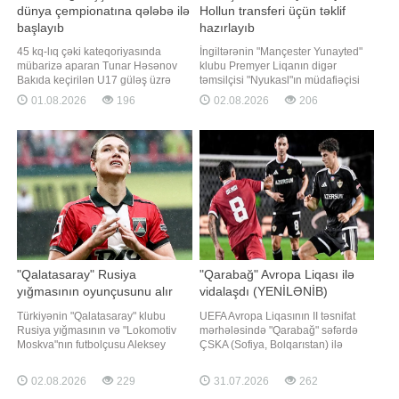
dünya çempionatına qələbə ilə
Hollun transferi üçün təklif
başlayıb
hazırlayıb
45 kq-lıq çəki kateqoriyasında
İngiltərənin "Mançester Yunayted"
mübarizə aparan Tunar Həsənov
klubu Premyer Liqanın digər
Bakıda keçirilən U17 güləş üzrə
təmsilçisi "Nyukasl"ın müdafiəçisi
dünya çempionatında ilk görüşünə
Lyuis Hollun transferi üçün rəsmi
01.08.2026
196
02.08.2026
206
çıxıb. xəbər verir ki, o, Radoslav
müraciət ünvanlayacaq. "Report"
Velikovla (Bolqarıstan) qarşılaşıb.
"TEAMtalk"a istinadən xəbər verir ki,
Görüş Azərbaycan təmsilçisinin 4:1
21 yaşlı futbolçu Mançester
hesablı qələbəsi ilə başa çatıb.
təmsilçisinin müdafiə xəttini
Qeyd edək ki, daha əvvəl Tunar
gücləndirmə
Quliye
"Qalatasaray" Rusiya
"Qarabağ" Avropa Liqası ilə
yığmasının oyunçusunu alır
vidalaşdı (YENİLƏNİB)
Türkiyənin "Qalatasaray" klubu
UEFA Avropa Liqasının II təsnifat
Rusiya yığmasının və "Lokomotiv
mərhələsində "Qarabağ" səfərdə
Moskva"nın futbolçusu Aleksey
ÇSKA (Sofiya, Bolqarıstan) ilə
Batrakovun transferi ilə bağlı
cavab oyununa çıxıb. Qaynarinfo-
danışıqlara start verib. xəbər verir ki,
nun məlumatına görə, "Vasil Levski"
02.08.2026
229
31.07.2026
262
bu barədə məlumatı tanınmış
stadionunda keçirilən qarşılaşmada