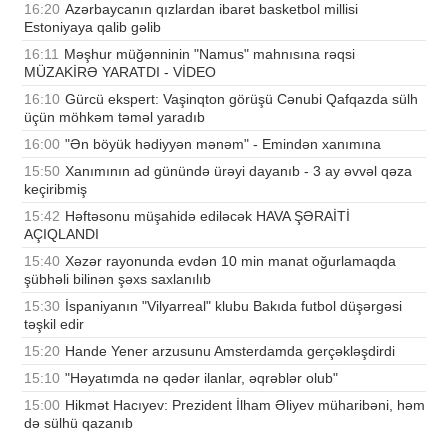
16:20
Azərbaycanın qızlardan ibarət basketbol millisi
Estoniyaya qalib gəlib
16:11
Məşhur müğənninin "Namus" mahnısına rəqsi
MÜZAKİRƏ YARATDI - VİDEO
16:10
Gürcü ekspert: Vaşinqton görüşü Cənubi Qafqazda sülh
üçün möhkəm təməl yaradıb
16:00
"Ən böyük hədiyyən mənəm" - Emindən xanımına
15:50
Xanımının ad günündə ürəyi dayanıb - 3 ay əvvəl qəza
keçiribmiş
15:42
Həftəsonu müşahidə ediləcək HAVA ŞƏRAİTİ
AÇIQLANDI
15:40
Xəzər rayonunda evdən 10 min manat oğurlamaqda
şübhəli bilinən şəxs saxlanılıb
15:30
İspaniyanın "Vilyarreal" klubu Bakıda futbol düşərgəsi
təşkil edir
15:20
Hande Yener arzusunu Amsterdamda gerçəkləşdirdi
15:10
"Həyatımda nə qədər ilanlar, əqrəblər olub"
15:00
Hikmət Hacıyev: Prezident İlham Əliyev müharibəni, həm
də sülhü qazanıb