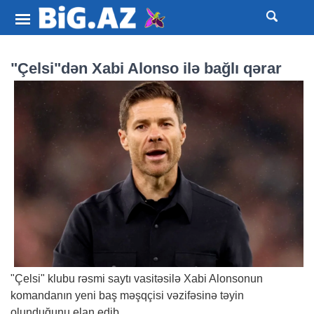
"Çelsi"dən Xabi Alonso ilə bağlı qərar
"Çelsi" klubu rəsmi saytı vasitəsilə Xabi Alonsonun
komandanın yeni baş məşqçisi vəzifəsinə təyin
olunduğunu elan edib.