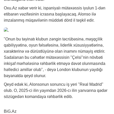
Oxu.Az
xəbər
verir ki, ispaniyalı mütəxəssis iyulun 1-dən
etibarən vəzifəsinin icrasına başlayacaq. Alonso ilə
imzalanmış müqavilənin müddəti dörd il təşkil edir.
"Onun bu təyinatı klubun zəngin təcrübəsinə, məşqçilik
qabiliyyətinə, oyun fəlsəfəsinə, liderlik xüsusiyyətlərinə,
xarakterinə və dürüstlüyünə olan inamını nümayiş etdirir.
Sadalanan bu cəhətlər mütəxəssisin "Çelsi"nin növbəti
inkişaf mərhələsinə rəhbərlik etməyə dəvət olunmasında
həlledici amillər olub", - deyə London klubunun yaydığı
bəyanatda qeyd olunur.
Qeyd edək ki, Alonsonun sonuncu iş yeri "Real Madrid"
olub. O, 2025-ci ilin yayından 2026-cı ilin yanvarına qədər
sözügedən komandaya rəhbərlik edib.
BiG.Az