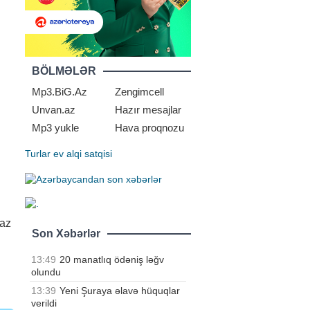
BÖLMƏLƏR
Mp3.BiG.Az
Zengimcell
Unvan.az
Hazır mesajlar
Mp3 yukle
Hava proqnozu
Turlar
ev alqi satqisi
raz
Son Xəbərlər
13:49
20 manatlıq ödəniş ləğv
olundu
13:39
Yeni Şuraya əlavə hüquqlar
verildi