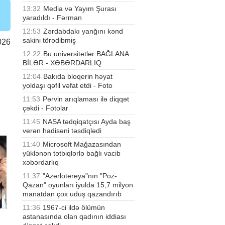
13:32
Media və Yayım Şurası
yaradıldı - Fərman
12:53
Zərdabdakı yanğını kənd
sakini törədibmiş
026
12:22
Bu universitetlər BAĞLANA
BİLƏR - XƏBƏRDARLIQ
12:04
Bakıda bloqerin həyat
yoldaşı qəfil vəfat etdi - Foto
11:53
Pərvin arıqlaması ilə diqqət
çəkdi - Fotolar
11:45
NASA tədqiqatçısı Ayda baş
verən hadisəni təsdiqlədi
11:40
Microsoft Mağazasından
yüklənən tətbiqlərlə bağlı vacib
xəbərdarlıq
11:37
"Azərlotereya"nın "Poz-
Qazan" oyunları iyulda 15,7 milyon
manatdan çox uduş qazandırıb
11:36
1967-ci ildə ölümün
astanasında olan qadının iddiası