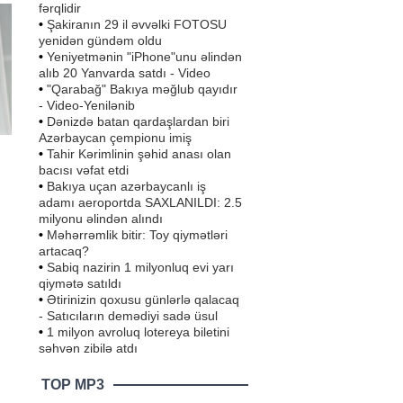
fərqlidir
•
Şakiranın 29 il əvvəlki FOTOSU
yenidən gündəm oldu
•
Yeniyetmənin "iPhone"unu əlindən
alıb 20 Yanvarda satdı - Video
•
"Qarabağ" Bakıya məğlub qayıdır
- Video-Yenilənib
•
Dənizdə batan qardaşlardan biri
Azərbaycan çempionu imiş
•
Tahir Kərimlinin şəhid anası olan
bacısı vəfat etdi
•
Bakıya uçan azərbaycanlı iş
adamı aeroportda SAXLANILDI: 2.5
milyonu əlindən alındı
a
•
Məhərrəmlik bitir: Toy qiymətləri
artacaq?
•
Sabiq nazirin 1 milyonluq evi yarı
qiymətə satıldı
•
Ətirinizin qoxusu günlərlə qalacaq
- Satıcıların demədiyi sadə üsul
•
1 milyon avroluq lotereya biletini
səhvən zibilə atdı
TOP MP3