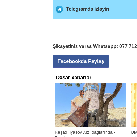
Telegramda izləyin
Şikayətiniz varsa Whatsapp:
077 71
Facebookda Paylaş
Oxşar xəbərlər
Rəşad İlyasov Xızı dağlarında -
Ülv