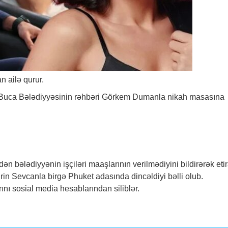
n ailə qurur.
isi, Buca Bələdiyyəsinin rəhbəri Görkem Dumanla nikah masasına
n bələdiyyənin işçiləri maaşlarının verilmədiyini bildirərək eti
rin Sevcanla birgə Phuket adasında dincəldiyi bəlli olub.
rını sosial media hesablarından siliblər.