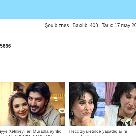
Şou biznes
Baxılıb: 408 Tarix: 17 may 2
25666
iyyə Xəlilbəyli əri Muradla ayrılıq
Həcc ziyarətində yaşadıqlarını