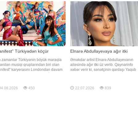
özü də bununla bağlı açıqlam
nifest" Türkiyədən köçür
Elnarə Abdullayevaya ağır itki
 zamanlar Türkiyənin böyük maraqla
Əməkdar artist Elnarə Abdullayevanın
lənilən musiqi qruplarından biri olan
ailəsində ağır itki üz verib. Qaynarinfo
nifest" karyerasını Londondan davam
xəbər verir ki, sənətçinin qardaşı Yaqub
irəcək. "Qafqazinfo" Türkiyə KİV-ə
vəfat edib. Bu barədə Elnarə Abdullayev
inadən xəbər verir ki, bu barədə qrupun
sosial şəbəkə hesabında yazıb. O,
ucusu Tolga Akış açıqlama verib. Onun
qardaşının ölümü ilə bağlı kədərini bu
4.08.2026
450
22.07.2026
839
lərinə görə, üzvlərin birlikdə yaşadığ
sözlərlə ifadə edib:. "Bəzən insan elə bir
itki yaşayır ki, on