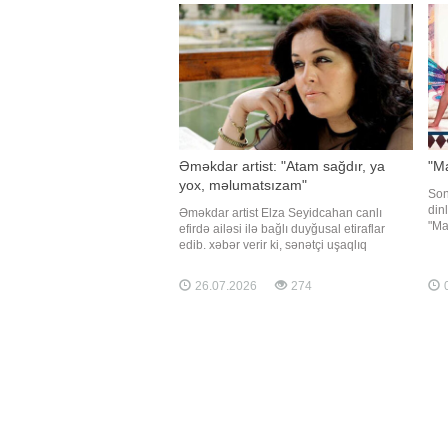
kim
Əməkdar artist: "Atam sağdır, ya
"Ma
yox, məlumatsızam"
Son
din
Əməkdar artist Elza Seyidcahan canlı
"Ma
efirdə ailəsi ilə bağlı duyğusal etiraflar
etd
edib. xəbər verir ki, sənətçi uşaqlıq
ist
illərində atasının ailəni tərk etdiyini və
qur
həmin gündən sonra ondan heç bir xəbər
26.07.2026
274
0
söz
ala bilmədiklərini söyləyib. İfaçı bildirib ki,
uzun illər ailə üzvləri atası ilə bağlı
məlumat əld