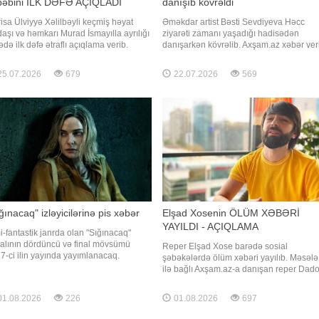
bəbini İLK DƏFƏ AÇIQLADI
danışıb kövrəldi
risa Ülviyyə Xəlilbəyli keçmiş həyat
Əməkdar artist Bəsti Sevdiyeva Həcc
daşı və həmkarı Murad İsmayılla ayrılığı
ziyarəti zamanı yaşadığı hadisədən
ədə ilk dəfə ətraflı açıqlama verib.
danışarkən kövrəlib. Axşam.az xəbər ver
ər verir ki, aktrisa bu barədə Nail
ki, sənətçi bu barədə "Günə uğurla"
boğlunun "YouTube" kanalında
verilişində danışıb. B.Sevdiyeva bildirib k
5.07.2026
679
22.07.2026
569
ımlanan müsahibəsində danışıb.
2005-2006-cı illərdə Həcc ziyarətində
yyə Xəlilbəyli bildirib ki, nişanlı
olarkən Qədir Rüstəmovun səsini eşitmə
uqları dövrdə münasibətlərini
ona çox təsir edib:
ğınacaq" izləyicilərinə pis xəbər
Elşad Xosenin ÖLÜM XƏBƏRİ
YAYILDI - AÇIQLAMA
i-fantastik janrda olan "Sığınacaq"
ialının dördüncü və final mövsümü
Reper Elşad Xose barədə sosial
7-ci ilin yayında yayımlanacaq.
şəbəkələrdə ölüm xəbəri yayılıb. Məsələ
am.az xarici mediaya istinadən xəbər
ilə bağlı Axşam.az-a danışan reper Dad
r ki, bunu serialın yaradıcı rəhbəri
yayılan məlumatın həqiqəti əks
m Yost açıqlayıb. Layihənin dəqiq
etdirmədiyini bildirib. "Elşadın yaxınları i
1.08.2026
226
01.08.2026
697
yera tarixi isə hələ bəlli deyil.
danışmışam. Hər şey qaydasındadır, sağ
düncü mövsümdə "Cülyett
salamatdır. Ölməyib. Yaxın vaxtlarda Elş