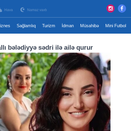
Hava
Namaz vaxtı
iznes
Sağlamlıq
Turizm
İdman
Müsahibə
Mini Futbol
ı bələdiyyə sədri ilə ailə qurur