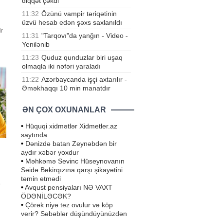
diqqət çəkdi
11:32
Özünü vampir təriqətinin
üzvü hesab edən şəxs saxlanıldı
ir
11:31
"Tarqovı"da yanğın - Video -
Yenilənib
i,
11:23
Quduz qunduzlar biri uşaq
si
olmaqla iki nəfəri yaraladı
11:22
Azərbaycanda işçi axtarılır -
Əməkhaqqı 10 min manatdır
ƏN ÇOX OXUNANLAR
•
Hüquqi xidmətlər Xidmetler.az
saytında
•
Dənizdə batan Zeynəbdən bir
aydır xəbər yoxdur
•
Məhkəmə Sevinc Hüseynovanın
Səidə Bəkirqızına qarşı şikayətini
təmin etmədi
o
•
Avqust pensiyaları NƏ VAXT
ÖDƏNİLƏCƏK?
lə
•
Çörək niyə tez ovulur və köp
-
verir? Səbəblər düşündüyünüzdən
ad