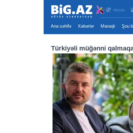
Valyuta
Ana səhifə
Xəbərlər
Maraqlı
Şou b
Türkiyəli müğənni qalmaqall