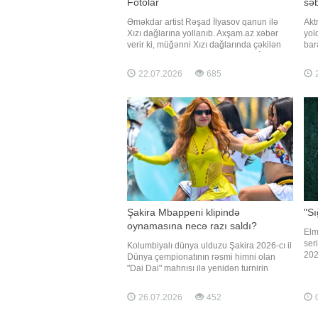
Fotolar
sə
Əməkdar artist Rəşad İlyasov qanun ilə
Akt
Xızı dağlarına yollanıb. Axşam.az xəbər
yol
verir ki, müğənni Xızı dağlarında çəkilən
bar
fotolarını izləyiciləri ilə bölüşüb. R.İlyasov
xəb
"Tapa bilərsiniz, şəkillər hansı mahnını
Nai
22.07.2026
685
2
"oxuyur" deyə izləyicilərinə sual
yay
ünvanlayıb
Ülvi
old
Şakira Mbappeni klipində
"Sı
oynamasına necə razı saldı?
Elm
ser
Kolumbiyalı dünya ulduzu Şakira 2026-cı il
202
Dünya çempionatının rəsmi himni olan
Axş
"Dai Dai" mahnısı ilə yenidən turnirin
veri
simalarından birinə çevrilib. xarici mediaya
Qre
istinadən xəbər verir ki, mahnının klipində
26.07.2026
452
0
prem
Lionel Messi, Erlinq Holand, Harri Keyn,
Dör
Luis Dias, Camal Musiala, Kilian Mbappe