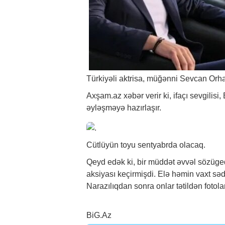
Türkiyəli aktrisa, müğənni Sevcan Orha
Axşam.az
xəbər
verir ki, ifaçı sevgil
əyləşməyə hazırlaşır.
Cütlüyün toyu sentyabrda olacaq.
Qeyd edək ki, bir müddət əvvəl sözügedə
aksiyası keçirmişdi. Elə həmin vaxt səd
Narazılıqdan sonra onlar tətildən fotola
BiG.Az