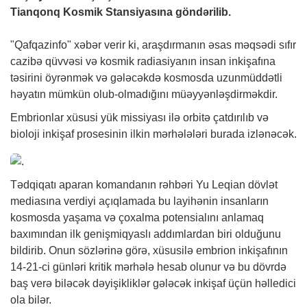
Tianqonq Kosmik Stansiyasına göndərilib.
"Qafqazinfo"
xəbər
verir ki, araşdırmanın əsas məqsədi sıfır
cazibə qüvvəsi və kosmik radiasiyanın insan inkişafına
təsirini öyrənmək və gələcəkdə kosmosda uzunmüddətli
həyatın mümkün olub-olmadığını müəyyənləşdirməkdir.
Embrionlar xüsusi yük missiyası ilə orbitə çatdırılıb və
bioloji inkişaf prosesinin ilkin mərhələləri burada izlənəcək.
Tədqiqatı aparan komandanın rəhbəri Yu Leqian dövlət
mediasına verdiyi açıqlamada bu layihənin insanların
kosmosda yaşama və çoxalma potensialını anlamaq
baxımından ilk genişmiqyaslı addımlardan biri olduğunu
bildirib. Onun sözlərinə görə, xüsusilə embrion inkişafının
14-21-ci günləri kritik mərhələ hesab olunur və bu dövrdə
baş verə biləcək dəyişikliklər gələcək inkişaf üçün həlledici
ola bilər.