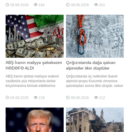
proqramını tam dayandırmayıb,
gəmisini vurub. "Report" xəbər verir
09.08.2026
184
09.08.2026
201
sadəcə onun icrasını ləngidib.
ki, bu barədə Ukraynanın Pilotsuz
xəbər verir ki, bu barədə "The New
Sistemlər Qüvvələrinin komandanı
York Times" nəşri rəsmilərə və
Robert Brovdi teleqram kanalında
mütəxəssislərə istinadən məlumat
bildirib. Məlumata əsasən, gəmilər
yayıb. Tehran BMT müfəttişlərinin
avqustun 1-8-
ən həssa
ABŞ İranın maliyyə şəbəkəsini
Qırğızıstanda dağa qalxan
HƏDƏFƏ ALDI
alpinistlər itkin düşdülər
ABŞ İranın qlobal maliyyə sistemi
Qırğızıstanda üç nəfərdən ibarət
vasitəsilə yüz milyonlarla dollar
alpinist qrupu Kurumdı zirvəsinə
köçürməsinə kömək etdiklərinə
qalxdıqdan sonra itkin düşüb. xəbər
görə banklara, valyutadəyişmə
verir ki, bu barədə BELTA Belarus
məntəqələrinə və vasitəçilərə qarşı
Xarici İşlər Nazirliyinə istinadən
09.08.2026
228
09.08.2026
212
yeni sanksiyalar tətbiq edib. xəbər
məlumat yayıb. Məlumata görə,
verir ki, bu barədə ABŞ Dövlət
qrupun iki üzvü Belarus
Departamentinin nümayəndəsi
vətəndaşıdır. Hazırda xilasedicilər
Tommi Piqottun bəyanatında
itkin alpinistlərin axtarışına
bildirilib. B
başlayıbla