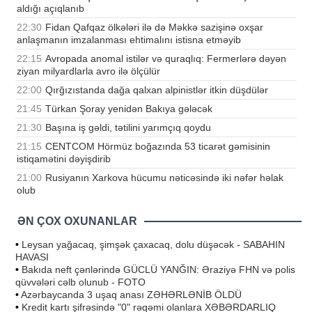
aldığı açıqlanıb
22:30
Fidan Qafqaz ölkələri ilə də Məkkə sazişinə oxşar
anlaşmanın imzalanması ehtimalını istisna etməyib
22:15
Avropada anomal istilər və quraqlıq: Fermerlərə dəyən
ziyan milyardlarla avro ilə ölçülür
22:00
Qırğızıstanda dağa qalxan alpinistlər itkin düşdülər
21:45
Türkan Şoray yenidən Bakıya gələcək
21:30
Başına iş gəldi, tətilini yarımçıq qoydu
21:15
CENTCOM Hörmüz boğazında 53 ticarət gəmisinin
istiqamətini dəyişdirib
21:00
Rusiyanın Xarkova hücumu nəticəsində iki nəfər həlak
olub
ƏN ÇOX OXUNANLAR
•
Leysan yağacaq, şimşək çaxacaq, dolu düşəcək - SABAHIN
HAVASI
•
Bakıda neft çənlərində GÜCLÜ YANĞIN: Əraziyə FHN və polis
qüvvələri cəlb olunub - FOTO
•
Azərbaycanda 3 uşaq anası ZƏHƏRLƏNİB ÖLDÜ
•
Kredit kartı şifrəsində "0" rəqəmi olanlara XƏBƏRDARLIQ