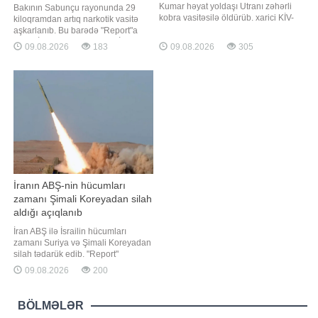
Kumar həyat yoldaşı Utranı zəhərli
Bakının Sabunçu rayonunda 29
kobra vasitəsilə öldürüb. xarici KİV-
kiloqramdan artıq narkotik vasitə
ə istinadla bildirir ki, əlilliyi olan Utra
aşkarlanıb. Bu barədə "Report"a
daha əvvəl də zəhərli ilan
Daxili İşlər Nazirliyindən (DİN)
09.08.2026
183
09.08.2026
305
sancmasından sağ çıxıb. 2020-ci
məlumat verilib. Bildirilib ki,
ilin martında onu gürzə sancıb.
narkokuryerlik etməkdə şübhəli
Bundan sonra qadın uzun müddət
bilinən, əvvəllər məhkum olunmuş
müalicə alıb və valideynlərini
Sənan Mirzəyev və tanışı olan
qadın saxlanılıb. Onlardan
ümumilikd
İranın ABŞ-nin hücumları
zamanı Şimali Koreyadan silah
aldığı açıqlanıb
İran ABŞ ilə İsrailin hücumları
zamanı Suriya və Şimali Koreyadan
silah tədarük edib. "Report"
"Tasnim" agentliyinə istinadən
09.08.2026
200
xəbər verir ki, bunu İslam İnqilabı
Keşikçiləri Korpusunun (SEPAH)
Qüds Qüvvələri komandanının
BÖLMƏLƏR
müavini, "Əbubəkr" ləqəbi ilə