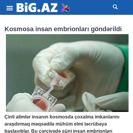
Kosmosa insan embrionları göndərildi
Çinli alimlər insanın kosmosda çoxalma imkanlarını
araşdırmaq məqsədilə mühüm elmi təcrübəyə
başlayıblar. Bu çərçivədə süni insan embrionları