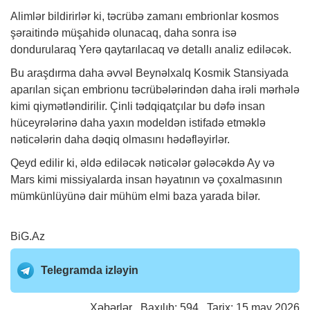
Alimlər bildirirlər ki, təcrübə zamanı embrionlar kosmos
şəraitində müşahidə olunacaq, daha sonra isə
dondurularaq Yerə qaytarılacaq və detallı analiz ediləcək.
Bu araşdırma daha əvvəl Beynəlxalq Kosmik Stansiyada
aparılan siçan embrionu təcrübələrindən daha irəli mərhələ
kimi qiymətləndirilir. Çinli tədqiqatçılar bu dəfə insan
hüceyrələrinə daha yaxın modeldən istifadə etməklə
nəticələrin daha dəqiq olmasını hədəfləyirlər.
Qeyd edilir ki, əldə ediləcək nəticələr gələcəkdə Ay və
Mars kimi missiyalarda insan həyatının və çoxalmasının
mümkünlüyünə dair mühüm elmi baza yarada bilər.
BiG.Az
Telegramda izləyin
Xəbərlər
Baxılıb: 594 Tarix: 15 may 2026