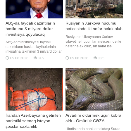
ABŞ-da faydalı qazıntıların
Rusiyanın Xarkova hücumu
hasilatına 3 milyard dollar
nəticəsində iki nəfər həlak olub
investisiya qoyulacaq
Rusiyanın Ukraynanın Xarkov
vilayətinə hücumları nəticəsində iki
ABŞ administrasiyası faydalı
nəfər həlak olub, bir nəfər isə
qazıntıların hasilatı layihələrinin
xəsarət alıb. "Report" xəbər verir ki,
inkişafına təxminən 3 milyard dollar
bu barədə Xarkov Vilayət
investisiya yatıracaq. "Report" xəbər
09.08.2026
209
09.08.2026
225
Prokurorluğunun mətbuat xidməti
verir ki, bu barədə ABŞ prezidenti
məlumat yayıb. Məlumata görə,
Donald Tramp Dövlət
səhər saatlarında Kupyansk
Departamentinin təşkil etdiyi
rayonunun Kovşarovka qəsəbəsinə
mədənçıxarma şirkətlərinin
dronun düşməs
rəhbərləri ilə görüşdə çıxışı zamanı
bildirib
İrandan Azərbaycana gətirilən
Arvadını öldürmək üçün kobra
narkotiki satmaq istəyən
aldı - Ömürlük CƏZA
şəxslər saxlanılıb
Hindistanda bank əməkdaşı Surac