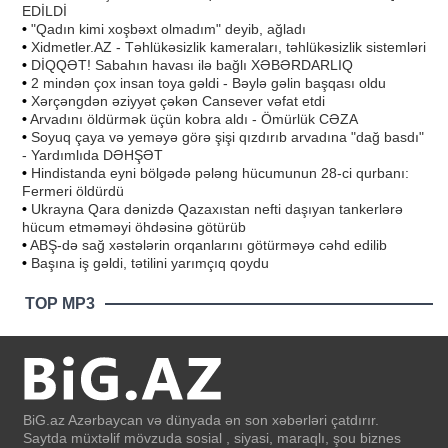
EDİLDİ
•
"Qadın kimi xoşbəxt olmadım" deyib, ağladı
•
Xidmetler.AZ - Təhlükəsizlik kameraları, təhlükəsizlik sistemləri
•
DİQQƏT! Sabahın havası ilə bağlı XƏBƏRDARLIQ
•
2 mindən çox insan toya gəldi - Bəylə gəlin başqası oldu
•
Xərçəngdən əziyyət çəkən Cansever vəfat etdi
•
Arvadını öldürmək üçün kobra aldı - Ömürlük CƏZA
•
Soyuq çaya və yeməyə görə şişi qızdırıb arvadına "dağ basdı"
- Yardımlıda DƏHŞƏT
•
Hindistanda eyni bölgədə pələng hücumunun 28-ci qurbanı:
Fermeri öldürdü
•
Ukrayna Qara dənizdə Qazaxıstan nefti daşıyan tankerlərə
hücum etməməyi öhdəsinə götürüb
•
ABŞ-də sağ xəstələrin orqanlarını götürməyə cəhd edilib
•
Başına iş gəldi, tətilini yarımçıq qoydu
TOP MP3
BiG.az Azərbaycan və dünyada ən son xəbərləri çatdırır.
Saytda müxtəlif mövzuda sosial , siyasi, maraqlı, şou biznes