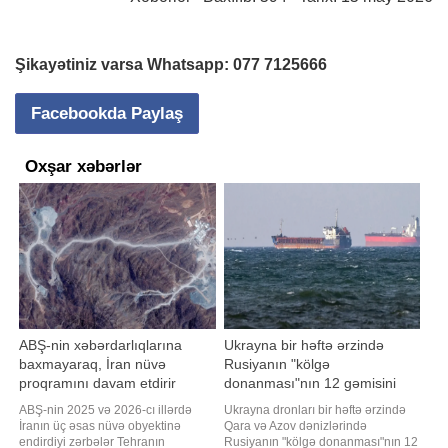
Şikayətiniz varsa Whatsapp:
077 7125666
Facebookda Paylaş
Oxşar xəbərlər
ABŞ-nin xəbərdarlıqlarına
Ukrayna bir həftə ərzində
baxmayaraq, İran nüvə
Rusiyanın "kölgə
proqramını davam etdirir
donanması"nın 12 gəmisini
vurub
ABŞ-nin 2025 və 2026-cı illərdə
Ukrayna dronları bir həftə ərzində
İranın üç əsas nüvə obyektinə
Qara və Azov dənizlərində
endirdiyi zərbələr Tehranın
Rusiyanın "kölgə donanması"nın 12