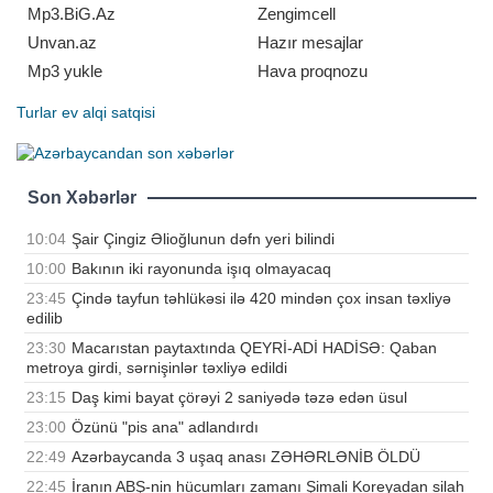
tanınan briqada general
Mp3.BiG.Az
Zengimcell
Unvan.az
Hazır mesajlar
Mp3 yukle
Hava proqnozu
Turlar
ev alqi satqisi
Son Xəbərlər
10:04
Şair Çingiz Əlioğlunun dəfn yeri bilindi
10:00
Bakının iki rayonunda işıq olmayacaq
23:45
Çində tayfun təhlükəsi ilə 420 mindən çox insan təxliyə
edilib
23:30
Macarıstan paytaxtında QEYRİ-ADİ HADİSƏ: Qaban
metroya girdi, sərnişinlər təxliyə edildi
23:15
Daş kimi bayat çörəyi 2 saniyədə təzə edən üsul
23:00
Özünü "pis ana" adlandırdı
22:49
Azərbaycanda 3 uşaq anası ZƏHƏRLƏNİB ÖLDÜ
22:45
İranın ABŞ-nin hücumları zamanı Şimali Koreyadan silah