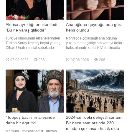
Aktrisa ayrıldığı ərinitəriflədi:
Ana oğluna qoyduğu ada görə
"Bu nə yaraşıqlılıqdır"
həbs olundu
Türkiyə kinosunun əfsanələrindən
Norveçdə çoxuşaqlı ana oğluna
Türkan Şoray keçmiş həyat yoldaşı
yuxusunda eşitdiyi adı verdiyi üçün
Cihan Ünalın sosial şəbəkədə
həbs olunub. xarici KİV-ə istinadla
paylaşdığı fotoya yazdığı şərhlə
xəbər verir ki, hadisə 1998-ci ildə
diqqət çəkib. xarici mediaya
baş verib. Kirsti Larsen yeni
07.08.2026
238
07.08.2026
208
istinadən xəbər verir ki, Şoray
doğulan oğluna yuxusunda ingilis
Ünalın fotosuna "Vay, bu nə
dilində eşitdiyi adın ivrit dilindəki
yaraşıqlılıqdır" sözlərini yazıb.
qarşılığı olan "Geşer" adını vermək
Keçmiş yoldaşı isə "Təşəkkür
istəyib. Lakin həmi
edirəm
"Toppuş bacı"nın ailəsində
2024-cü ildəki dəhşətli sunami:
daha bir ağır itki
Bir neçə saat ərzində 230
mindən çox insan həlak oldu
Mərhum Əməkdar artist Tünzalə