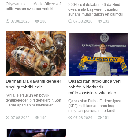
Əliyevanın atası Məcid Əliyev vəfat
2004-cü il dekabrın 26-da Hind
edib. Axşam.az xəbər verir ki,
okeanında baş verən dağıdıcı
M.Əliyev bu gün 88 yaşında
sunami müasir tarixin ən ölümcül
dünyasını dəyişib. Qeyd edək ki,
təbii fəlakətlərindən birinə çevrilib.
07.08.2026
286
07.08.2026
133
"Toppuş bacı" ləqəbi ilə tanınan
Qaynarinfo xəbər verir ki, fəlakət
aktrisa onkoloji xəstəlikdən əziyyət
nəticəsində 14 ölkədə 230 mindən
çəkirdi və 2023-cü ildə vəfat edib.
çox insan həyatını itirib. Tailand isə
Bir neçə gün əvvəl isə onu
ən çox zərər çəkən ölkələrdən biri
olub. Fəlakət necə başladı?
Dərmanlara davamlı gənələr
Qazaxıstan futbolunda yeni
arıçılığı təhdid edir
səhifə: Niderlandlı
mütəxəssislə razılıq əldə
"Arı ailələri üçün ən böyük
olundu
təhlükələrdən biri gənələrdir. Son
Qazaxıstan Futbol Federasiyası
illərdə aparılan müşahidələr
(KFF) milli komandanın baş
göstərir ki, arılar üzərində parazitlik
məşqçisi postuna niderlandlı
edən bəzi gənələr istifadə olunan
mütəxəssis Con van't Sxipi
07.08.2026
199
07.08.2026
151
dərmanlara qarşı davamlılıq
gətirməklə bağlı yekun razılıq əldə
qazanıb. Nəticədə müalicədən
edib. xəbər verir ki, bu barədə KFF-
sonra onların sayı arzu olunan
nin rəsmi saytı məlumat yayıb.
səviyyəyə enmir və qısa müddətdə
Mütəxəssisin bu vəzifəyə təyinatı