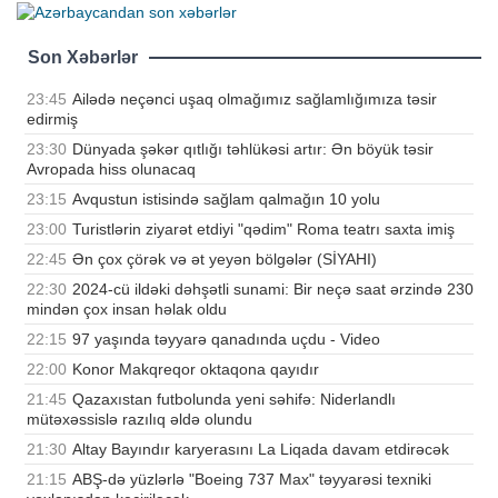
Son Xəbərlər
23:45
Ailədə neçənci uşaq olmağımız sağlamlığımıza təsir
edirmiş
23:30
Dünyada şəkər qıtlığı təhlükəsi artır: Ən böyük təsir
Avropada hiss olunacaq
23:15
Avqustun istisində sağlam qalmağın 10 yolu
23:00
Turistlərin ziyarət etdiyi "qədim" Roma teatrı saxta imiş
22:45
Ən çox çörək və ət yeyən bölgələr (SİYAHI)
22:30
2024-cü ildəki dəhşətli sunami: Bir neçə saat ərzində 230
mindən çox insan həlak oldu
22:15
97 yaşında təyyarə qanadında uçdu - Video
22:00
Konor Makqreqor oktaqona qayıdır
21:45
Qazaxıstan futbolunda yeni səhifə: Niderlandlı
mütəxəssislə razılıq əldə olundu
21:30
Altay Bayındır karyerasını La Liqada davam etdirəcək
21:15
ABŞ-də yüzlərlə "Boeing 737 Max" təyyarəsi texniki