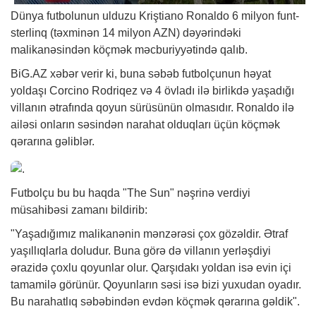
Dünya futbolunun ulduzu Kriştiano Ronaldo 6 milyon funt-
sterlinq (təxminən 14 milyon AZN) dəyərindəki
malikanəsindən köçmək məcburiyyətində qalıb.
BiG.AZ
xəbər
verir ki, buna səbəb futbolçunun həyat
yoldaşı Corcino Rodriqez və 4 övladı ilə birlikdə yaşadığı
villanın ətrafında qoyun sürüsünün olmasıdır. Ronaldo ilə
ailəsi onların səsindən narahat olduqları üçün köçmək
qərarına gəliblər.
Futbolçu bu bu haqda "The Sun" nəşrinə verdiyi
müsahibəsi zamanı bildirib:
"Yaşadığımız malikanənin mənzərəsi çox gözəldir. Ətraf
yaşıllıqlarla doludur. Buna görə də villanın yerləşdiyi
ərazidə çoxlu qoyunlar olur. Qarşıdakı yoldan isə evin içi
tamamilə görünür. Qoyunların səsi isə bizi yuxudan oyadır.
Bu narahatlıq səbəbindən evdən köçmək qərarına gəldik".