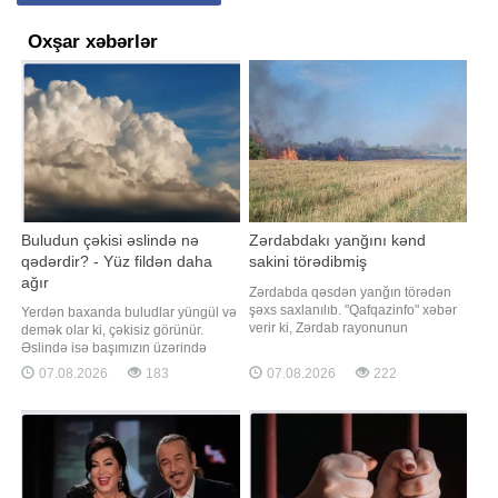
Oxşar xəbərlər
Buludun çəkisi əslində nə
Zərdabdakı yanğını kənd
qədərdir? - Yüz fildən daha
sakini törədibmiş
ağır
Zərdabda qəsdən yanğın törədən
şəxs saxlanılıb. "Qafqazinfo" xəbər
Yerdən baxanda buludlar yüngül və
verir ki, Zərdab rayonunun
demək olar ki, çəkisiz görünür.
Hüseynxanlı kəndi ərazisində
Əslində isə başımızın üzərində
qəsdən yanğın hadisəsi törədən
nəhəng su kütlələri hərəkət edir.
07.08.2026
183
07.08.2026
222
şəxs polis əməkdaşları tərəfindən
Orta ölçülü bir buludun çəkisi 500
müəyyən edilib. Araşdırmalarla
tona çata bilər, ən iri tufan
yanğının kənd sakini Ə.Quliyev
buludlarında isə 25 milyon tona
tərəfindən törədildiyi məlum olub.
qədər su ola bilər. Buludlar necə
Hadis
yaranır?. xəbər verir ki, buludlar
okeanların