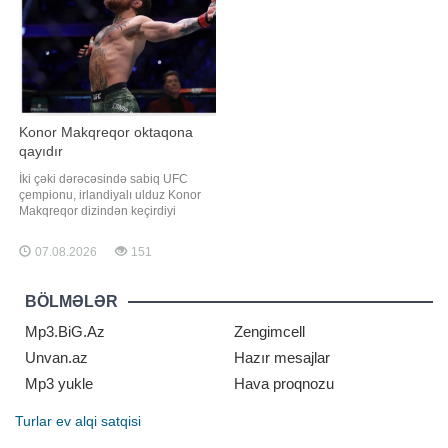
yenidən çoxalır"
qurumun nizamnaməsinə əsasən,
KFF İcraiyyə Komitəsini
Konor Makqreqor oktaqona
qayıdır
İki çəki dərəcəsində sabiq UFC
çempionu, irlandiyalı ulduz Konor
Makqreqor dizindən keçirdiyi
əməliyyatın uğurla başa çatdığını
müjdələyib və oktaqona möhtəşəm
07.08.2026
151
qayıdış üçün hazırlıqlara başladığını
bildirib. xəbər verir ki, bu barədə
məşhur idmançı sosial şəbəkə
BÖLMƏLƏR
hesabında paylaşım edib.
"Əməliyya
Mp3.BiG.Az
Zengimcell
Unvan.az
Hazır mesajlar
Mp3 yukle
Hava proqnozu
Turlar
ev alqi satqisi