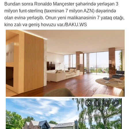
Bundan sonra Ronaldo Mançester şəhərində yerləşən 3
milyon funt-sterlinq (təxminən 7 milyon AZN) dəyərində
olan evinə yerləşib. Onun yeni malikanəsinin 7 yataq otağı,
kino zalı və geniş hovuzu var./BAKU.WS