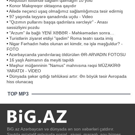
•
Avqustun istisində sağlam qalmağın 10 yolu
•
Konor Makqreqor oktaqona qayıdır
•
Ailədə neçənci uşaq olmağımız sağlamlığımıza təsir edirmiş
•
97 yaşında təyyarə qanadında uçdu - Video
•
"Qızımın pullarını başqa qadınlara xərcləyir" - Anası
səssizliyini pozdu
•
"Arzum" ilə bağlı YENİ XƏBƏR - Məhkəmədən sonra…
•
Turistlərin ziyarət etdiyi "qədim" Roma teatrı saxta imiş
•
Nigar Fərhadın həbs olunan əri kimdir, nə işlə məşğuldur? -
FOTO
•
Azərbaycanda yandırılaraq öldürülən ƏR-ARVADIN FOTOSU
•
16 yaşlı Asimanın da meyiti tapıldı
•
Məşhur müğənninin "Namus" mahnısına rəqsi MÜZAKİRƏ
YARATDI - VİDEO
•
Dünyada şəkər qıtlığı təhlükəsi artır: Ən böyük təsir Avropada
hiss olunacaq
TOP MP3
BiG.az Azərbaycan və dünyada ən son xəbərləri çatdırır.
Saytda müxtəlif mövzuda sosial , siyasi, maraqlı, şou biznes