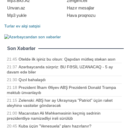
Mp3.BiG.Az
Zengimcell
Unvan.az
Hazır mesajlar
Mp3 yukle
Hava proqnozu
Turlar
ev alqi satqisi
Son Xəbərlər
21:45
Oteldə ilk işiniz bu olsun: Qapıdan mütləq stəkan asın
21:37
Azərbaycanda sürpriz: BU FƏSİL UZANACAQ - 5 ay
davam edə bilər
21:30
Qızıl bahalaşdı
21:18
Prezident İlham Əliyev ABŞ Prezidenti Donald Trampa
məktub ünvanlayıb
21:15
Zelenski: ABŞ hər ay Ukraynaya "Patriot" üçün raket
əleyhinə vasitələr göndərəcək
21:00
Macarıstan Ali Məhkəməsinin keçmiş sədrinin
prezidentliyə namizədliyi irəli sürülüb
20:45
Kuba üçün "Venesuela" planı hazırlanır?