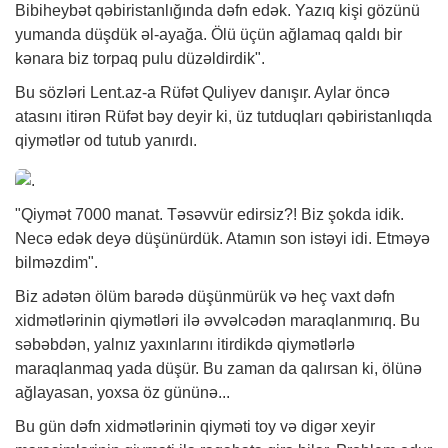
Bibiheybət qəbiristanlığında dəfn edək. Yazıq kişi gözünü
yumanda düşdük əl-ayağa. Ölü üçün ağlamaq qaldı bir
kənara biz torpaq pulu düzəldirdik".
Bu sözləri Lent.az-a Rüfət Quliyev danışır. Aylar öncə
atasını itirən Rüfət bəy deyir ki, üz tutduqları qəbiristanlıqda
qiymətlər od tutub yanırdı.
"Qiymət 7000 manat. Təsəvvür edirsiz?! Biz şokda idik.
Necə edək deyə düşünürdük. Atamın son istəyi idi. Etməyə
bilməzdim".
Biz adətən ölüm barədə düşünmürük və heç vaxt dəfn
xidmətlərinin
qiymətləri ilə əvvəlcədən maraqlanmırıq. Bu
səbəbdən, yalnız yaxınlarını itirdikdə qiymətlərlə
maraqlanmaq yada düşür. Bu zaman da qalırsan ki, ölünə
ağlayasan, yoxsa öz gününə...
Bu gün dəfn xidmətlərinin qiyməti toy və digər xeyir