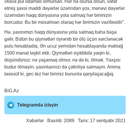
Əlavə pul ödəməli olmursan. Hər nə olursa olsun, vəfat
etmiş şəxsi maddi dəyərlər üzərindən yox, mənəvi dəyərlər
üzərindən haqq dünyasına yola salmaq hər birimizin
borcudur. Bu bir müsəlman olaraq hər birimizin vəzifəsidir".
Hə, yaxınımızı haqq dünyasına yola salmaq baha başa
gəlir. Bütün bu qiymətləri öyrənib bir ölü üçün xərclənəcək
pulu hesabladıq. Ən ucuz yerindən hesablayanda məbləğ
1500 manat təşkil etdi. Qiymətləri eşitdikdə yəqin ki,
düşündünüz: nə yaşamaq olmur, nə də ki, ölmək. Yaxşısı
budur ölməyin, yaxınlarınızı da çətinliyə salmayın. Amma
təəssüf ki, gec-tez hər birimiz bununla qarşılaşacağıq.
BiG.Az
Telegramda izləyin
Xəbərlər
Baxılıb: 2089 Tarix: 17 sentyabr 2021