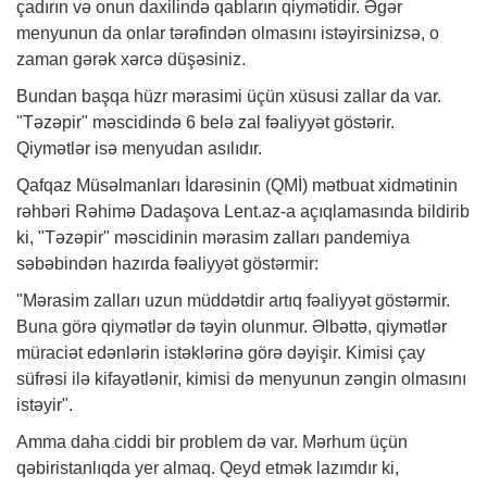
çadırın və onun daxilində qabların qiymətidir. Əgər
menyunun da onlar tərəfindən olmasını istəyirsinizsə, o
zaman gərək xərcə düşəsiniz.
Bundan başqa hüzr mərasimi üçün xüsusi zallar da var.
"Təzəpir" məscidində 6 belə zal fəaliyyət göstərir.
Qiymətlər isə menyudan asılıdır.
Qafqaz Müsəlmanları İdarəsinin (QMİ) mətbuat xidmətinin
rəhbəri Rəhimə Dadaşova Lent.az-a açıqlamasında bildirib
ki, "Təzəpir" məscidinin mərasim zalları pandemiya
səbəbindən hazırda fəaliyyət göstərmir:
"Mərasim zalları uzun müddətdir artıq fəaliyyət göstərmir.
Buna görə qiymətlər də təyin olunmur. Əlbəttə, qiymətlər
müraciət edənlərin istəklərinə görə dəyişir. Kimisi çay
süfrəsi ilə kifayətlənir, kimisi də menyunun zəngin olmasını
istəyir".
Amma daha ciddi bir problem də var. Mərhum üçün
qəbiristanlıqda yer almaq. Qeyd etmək lazımdır ki,