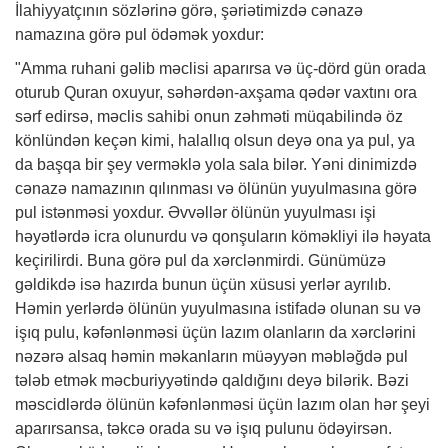
İlahiyyatçının sözlərinə görə, şəriətimizdə cənazə
namazına görə pul ödəmək yoxdur:
"Amma ruhani gəlib məclisi aparırsa və üç-dörd gün orada
oturub Quran oxuyur, səhərdən-axşama qədər vaxtını ora
sərf edirsə, məclis sahibi onun zəhməti müqabilində öz
könlündən keçən kimi, halallıq olsun deyə ona ya pul, ya
da başqa bir şey verməklə yola sala bilər. Yəni dinimizdə
cənazə namazının qılınması və ölünün yuyulmasına görə
pul istənməsi yoxdur. Əvvəllər ölünün yuyulması işi
həyətlərdə icra olunurdu və qonşuların köməkliyi ilə həyata
keçirilirdi. Buna görə pul da xərclənmirdi. Günümüzə
gəldikdə isə hazırda bunun üçün xüsusi yerlər ayrılıb.
Həmin yerlərdə ölünün yuyulmasına istifadə olunan su və
işıq pulu, kəfənlənməsi üçün lazım olanların da xərclərini
nəzərə alsaq həmin məkanların müəyyən məbləğdə pul
tələb etmək məcburiyyətində qaldığını deyə bilərik. Bəzi
məscidlərdə ölünün kəfənlənməsi üçün lazım olan hər şeyi
aparırsansa, təkcə orada su və işıq pulunu ödəyirsən.