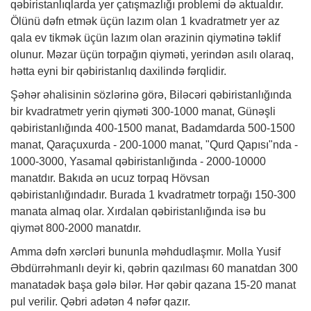
qəbiristanlıqlarda yer çatışmazlığı problemi də aktualdır.
Ölünü dəfn etmək üçün lazım olan 1 kvadratmetr yer az
qala ev tikmək üçün lazım olan ərazinin qiymətinə təklif
olunur. Məzar üçün torpağın qiyməti, yerindən asılı olaraq,
hətta eyni bir qəbiristanlıq daxilində fərqlidir.
Şəhər əhalisinin sözlərinə görə, Biləcəri qəbiristanlığında
bir kvadratmetr yerin qiyməti 300-1000 manat, Günəşli
qəbiristanlığında 400-1500 manat, Badamdarda 500-1500
manat, Qaraçuxurda - 200-1000 manat, "Qurd Qapısı"nda -
1000-3000, Yasamal qəbiristanlığında - 2000-10000
manatdır. Bakıda ən ucuz torpaq Hövsan
qəbiristanlığındadır. Burada 1 kvadratmetr torpağı 150-300
manata almaq olar. Xırdalan qəbiristanlığında isə bu
qiymət 800-2000 manatdır.
Amma dəfn xərcləri bununla məhdudlaşmır. Molla Yusif
Əbdürrəhmanlı deyir ki, qəbrin qazılması 60 manatdan 300
manatadək başa gələ bilər. Hər qəbir qazana 15-20 manat
pul verilir. Qəbri adətən 4 nəfər qazır.