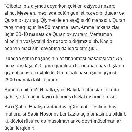
"Əlbəttə, biz qiyməti qoyarkən çəkilən əziyyəti nəzərə
alırıq. Məsələn, məclisdə bütün gün iştirak edib, dualar və
Quran oxuyuruq. Qiymət də ən aşağısı 40 manatdır. Quran
tapşırmaq üçün isə 50 manat alıram. Amma imkansızlar
üçün 30-40 manata da Quran oxuyuram. Mərhumun
ailəsinin vəziyyətini də nəzərə aldığımız olub. Kasıb
adamın məclisini savabına da idarə etmişik".
Bundan sonra başdaşının hazırlanması məsələsi var. Ən
ucuz başdaşı 550, qara qranitdən hazırlanan baş daşların
qiymətləri isə müxtəlifdir. Ən bahalı başdaşının qiyməti
2500 manata təklif olunur.
Bununla bitirmi? Əlbəttə, yox. Bakıda qəbiristanlıqlarda
qəbir yerləri üçün təyin olunmuş dövlət rüsumu da var.
Bakı Şəhər Əhaliyə Vətəndaşlıq Xidməti Trestinin baş
mühəndisi Sabir Həsənov Lent.az-a açıqlamasında bildirib
ki, dövlət rüsumu da müsəlmanlar və qeyri-müsəlmanlar
üçün fərqlənir: