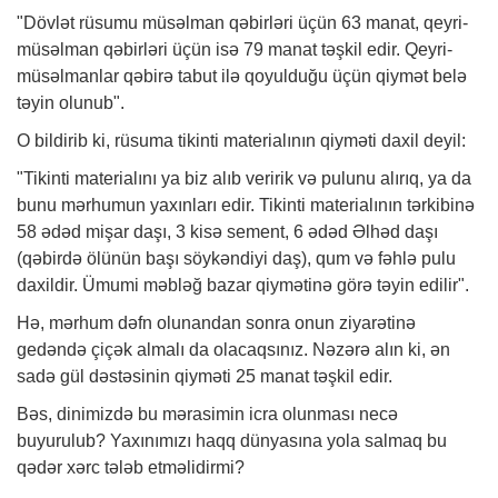
"Dövlət rüsumu müsəlman qəbirləri üçün 63 manat, qeyri-
müsəlman qəbirləri üçün isə 79 manat təşkil edir. Qeyri-
müsəlmanlar qəbirə tabut ilə qoyulduğu üçün qiymət belə
təyin olunub".
O bildirib ki, rüsuma tikinti materialının qiyməti daxil deyil:
"Tikinti materialını ya biz alıb veririk və pulunu alırıq, ya da
bunu mərhumun yaxınları edir. Tikinti materialının tərkibinə
58 ədəd mişar daşı, 3 kisə sement, 6 ədəd Əlhəd daşı
(qəbirdə ölünün başı söykəndiyi daş), qum və fəhlə pulu
daxildir. Ümumi məbləğ bazar qiymətinə görə təyin edilir".
Hə, mərhum dəfn olunandan sonra onun ziyarətinə
gedəndə çiçək almalı da olacaqsınız. Nəzərə alın ki, ən
sadə gül dəstəsinin qiyməti 25 manat təşkil edir.
Bəs, dinimizdə bu mərasimin icra olunması necə
buyurulub? Yaxınımızı haqq dünyasına yola salmaq bu
qədər xərc tələb etməlidirmi?