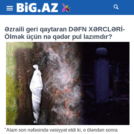
Əzraili geri qaytaran DƏFN XƏRCLƏRİ-
Ölmək üçün nə qədər pul lazımdır?
"Atam son nəfəsində vəsiyyət etdi ki, o öləndən sonra