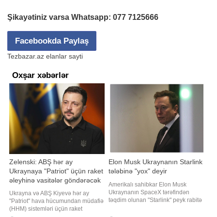
Şikayətiniz varsa Whatsapp:
077 7125666
Facebookda Paylaş
Tezbazar.az elanlar sayti
Oxşar xəbərlər
Zelenski: ABŞ hər ay
Elon Musk Ukraynanın Starlink
Ukraynaya "Patriot" üçün raket
tələbinə "yox" deyir
əleyhinə vasitələr göndərəcək
Amerikalı sahibkar Elon Musk
Ukraynanın SpaceX tərəfindən
Ukrayna və ABŞ Kiyevə hər ay
təqdim olunan "Starlink" peyk rabitə
"Patriot" hava hücumundan müdafiə
sistemindən istifadə ilə bağlı
(HHM) sistemləri üçün raket
tələbini rədd edir. xəbər verir ki, bu
əleyhinə vasitələrin tədarük