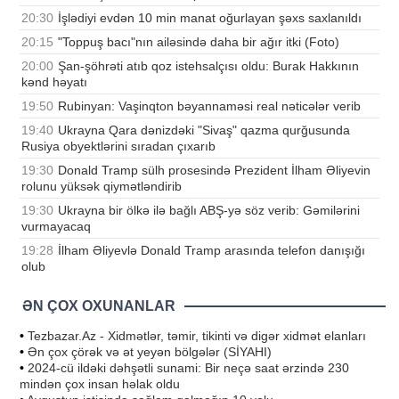
20:30
İşlədiyi evdən 10 min manat oğurlayan şəxs saxlanıldı
20:15
"Toppuş bacı"nın ailəsində daha bir ağır itki (Foto)
20:00
Şan-şöhrəti atıb qoz istehsalçısı oldu: Burak Hakkının
kənd həyatı
19:50
Rubinyan: Vaşinqton bəyannaməsi real nəticələr verib
19:40
Ukrayna Qara dənizdəki "Sivaş" qazma qurğusunda
Rusiya obyektlərini sıradan çıxarıb
19:30
Donald Tramp sülh prosesində Prezident İlham Əliyevin
rolunu yüksək qiymətləndirib
19:30
Ukrayna bir ölkə ilə bağlı ABŞ-yə söz verib: Gəmilərini
vurmayacaq
19:28
İlham Əliyevlə Donald Tramp arasında telefon danışığı
olub
ƏN ÇOX OXUNANLAR
•
Tezbazar.Az - Xidmətlər, təmir, tikinti və digər xidmət elanları
•
Ən çox çörək və ət yeyən bölgələr (SİYAHI)
•
2024-cü ildəki dəhşətli sunami: Bir neçə saat ərzində 230
mindən çox insan həlak oldu