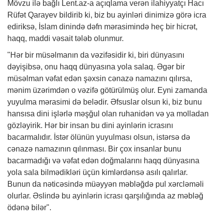
Mövzu ilə bağlı Lent.az-a açıqlama verən ilahiyyatçı Hacı
Rüfət Qarayev bildirib ki, biz bu ayinləri dinimizə görə icra
ediriksə, İslam dinində dəfn mərasimində heç bir hicrət,
haqq, maddi vəsait tələb olunmur.
"Hər bir müsəlmanın da vəzifəsidir ki, biri dünyasını
dəyişibsə, onu haqq dünyasına yola salaq. Əgər bir
müsəlman vəfat edən şəxsin cənazə namazını qılırsa,
mənim üzərimdən o vəzifə götürülmüş olur. Eyni zamanda
yuyulma mərasimi də belədir. Əfsuslar olsun ki, biz bunu
hansısa dini işlərlə məşğul olan ruhanidən və ya molladan
gözləyirik. Hər bir insan bu dini ayinlərin icrasını
bacarmalıdır. İstər ölünün yuyulması olsun, istərsə də
cənazə namazının qılınması. Bir çox insanlar bunu
bacarmadığı və vəfat edən doğmalarını haqq dünyasına
yola sala bilmədikləri üçün kimlərdənsə asılı qalırlar.
Bunun da nəticəsində müəyyən məbləğdə pul xərcləməli
olurlar. Əslində bu ayinlərin icrası qarşılığında az məbləğ
ödənə bilər".