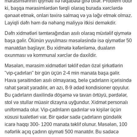
mərasimlərinin qiyməti ilə rəqabətə girə bilər. Problem odur
ki, başqa mərasimlərdən fərqli olaraq burada xərclərdə
qənaət etmək, onları təxirə salmaq və ya ləğv etmək olmaz.
Layiqli dəfn həm də nəhəng maliyyə itkisi deməkdir.
Dəfn xidmətləri təmtərağından asılı olaraq müxtəlif qiymətə
başa gəlir. Ölünün yuyulması məsələsində isə qiymətlər 50
manatdan başlayır. Bu xidmətə kəfənləmə, duaların
oxunması və kommunal xərclər də daxildir.
Məsələn, mərasim xidmətləri təklif edən özəl şirkətlərin
"vip-çadırları" bir gün üçün 2-4 min manata başa gəlir.
Hava şəraitindən asılı olmayaraq, belə çadırların içərisində
rahat şərait yaradılır, ən azı, 8-9 ədəd kondisioner qoyulur.
Bu çadırların daxilində döşəmə və tavan örtüyü, pərdələr,
stol və stullar müasir dizayna uyğundur. Xidmət personalı
uniformada olur. Vip-çadrıların
qadınlar
və kişilər üçün
xüsusi tualetləri var. Bir qədər sadə çadırların gündəlik
icarə haqqı 300- 1200 manata təklif olunur. Məsələn, 100
nəfərlik açıq çadırın qiyməti 500 manatdır. Bu sadəcə