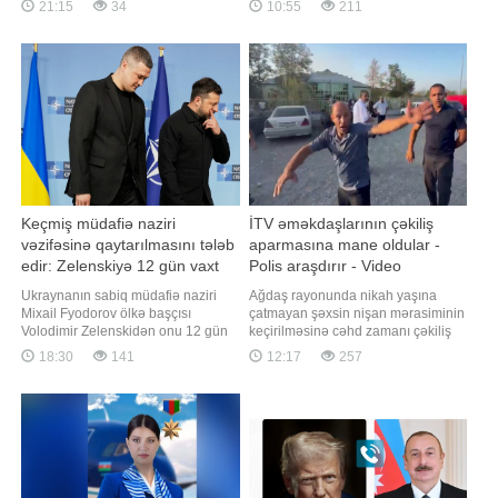
21:15
34
10:55
211
barədə "The Atlantic" məlumat
edilməsi barədə razılığa gəliblər.
yayıb. Nəşrin məlumatına görə,
"Report" "RBK-Ukraina"ya istinadən
Ukraynanın keçmiş müdafiə naziri
xəbər verir ki, bu barədə Ukrayna
Mixaylo Fedorov vəzifəsində
Prezidenti Volodimir Zelenski
serbiyalı həmkar
Keçmiş müdafiə naziri
İTV əməkdaşlarının çəkiliş
vəzifəsinə qaytarılmasını tələb
aparmasına mane oldular -
edir: Zelenskiyə 12 gün vaxt
Polis araşdırır - Video
verildi
Ukraynanın sabiq müdafiə naziri
Ağdaş rayonunda nikah yaşına
Mixail Fyodorov ölkə başçısı
çatmayan şəxsin nişan mərasiminin
Volodimir Zelenskidən onu 12 gün
keçirilməsinə cəhd zamanı çəkiliş
ərzində yenidən vəzifəsinə bərpa
aparan media nümayəndələri ilə
18:30
141
12:17
257
etməsini tələb edib. xəbər verir ki,
mərasimi planlaşdıran şəxslər
bu barədə o, öz keçmiş müavini
arasında yaranmış münaqişə polis
Sergey Sternenkoya verdiyi
tərəfindən araşdırılır. "Qafqazinfo"
müsahibəsində bildirib. Fyodorov
xəbər verir ki, hazırda hadisə ilə
qeyd edib ki, gələcək planlarını
bağlı müvafiq ekspertizala
avqustun 18-dən