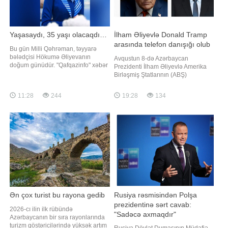
Yaşasaydı, 35 yaşı olacaqdı…
İlham Əliyevlə Donald Tramp
arasında telefon danışığı olub
Bu gün Milli Qəhrəman, təyyarə
bələdçisi Hökumə Əliyevanın
Avqustun 8-də Azərbaycan
doğum günüdür. "Qafqazinfo" xəbər
Prezidenti İlham Əliyevlə Amerika
verir ki, Hökumə Cəlil qızı Əliyeva 8
Birləşmiş Ştatlarının (ABŞ)
avqust 1991-ci ildə Kəlbəcərdə
Prezidenti Donald Tramp arasında
anadan olub. Ailəsi 1993-cü ildə
telefon danışığı olub. "Report" xəbər
11:28
244
19:28
134
işğal səbəbindən məcburi köçkün
verir ki, bu barədə Azərbaycan
düşərək əvvəlcə Bərdədə, sonra isə
Prezidentinin Mətbuat Xidmətinin
Rusiyada yaşayıb. O, Volqoqradd
məlumat yayıb. Telefon söhbəti
zamanı Vaşinqton Zirvə Görüşünün
ildönüm
Ən çox turist bu rayona gedib
Rusiya rəsmisindən Polşa
prezidentinə sərt cavab:
2026-cı ilin ilk rübündə
"Sadəcə axmaqdır"
Azərbaycanın bir sıra rayonlarında
turizm göstəricilərində yüksək artım