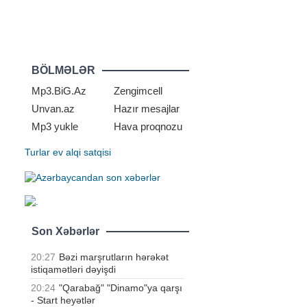
BÖLMƏLƏR
Mp3.BiG.Az
Zengimcell
Unvan.az
Hazır mesajlar
Mp3 yukle
Hava proqnozu
Turlar
ev alqi satqisi
Son Xəbərlər
20:27
Bəzi marşrutların hərəkət
istiqamətləri dəyişdi
20:24
"Qarabağ" "Dinamo"ya qarşı
- Start heyətlər