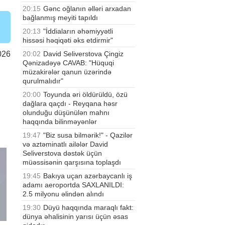
20:15
Gənc oğlanın əlləri arxadan
bağlanmış meyiti tapıldı
20:13
"İddiaların əhəmiyyətli
hissəsi həqiqəti əks etdirmir"
20:02
David Seliverstova Çingiz
026
Qənizadəyə CAVAB: "Hüquqi
müzakirələr qanun üzərində
qurulmalıdır"
20:00
Toyunda əri öldürüldü, özü
dağlara qaçdı - Reyqana həsr
olunduğu düşünülən mahnı
haqqında bilinməyənlər
19:47
"Biz susa bilmərik!" - Qazilər
və aztəminatlı ailələr David
Seliverstova dəstək üçün
müəssisənin qarşısına toplaşdı
19:45
Bakıya uçan azərbaycanlı iş
adamı aeroportda SAXLANILDI:
2.5 milyonu əlindən alındı
19:30
Düyü haqqında maraqlı fakt:
dünya əhalisinin yarısı üçün əsas