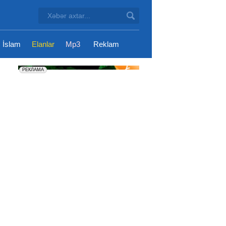
İslam
Elanlar
Mp3
Reklam