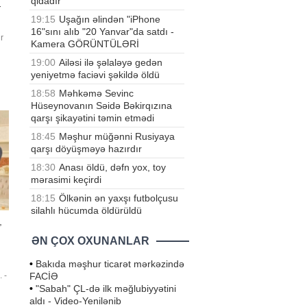
qidadır
-
19:15
Uşağın əlindən "iPhone
16"sını alıb "20 Yanvar"da satdı -
r
Kamera GÖRÜNTÜLƏRİ
19:00
Ailəsi ilə şəlaləyə gedən
ünü
yeniyetmə faciəvi şəkildə öldü
18:58
Məhkəmə Sevinc
Hüseynovanın Səidə Bəkirqızına
qarşı şikayətini təmin etmədi
18:45
Məşhur müğənni Rusiyaya
qarşı döyüşməyə hazırdır
18:30
Anası öldü, dəfn yox, toy
mərasimi keçirdi
18:15
Ölkənin ən yaxşı futbolçusu
silahlı hücumda öldürüldü
,
ƏN ÇOX OXUNANLAR
•
Bakıda məşhur ticarət mərkəzində
FACİƏ
 -
a
•
"Sabah" ÇL-də ilk məğlubiyyətini
aldı - Video-Yenilənib