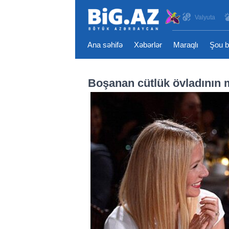
Valyuta
Ana səhifə
Xəbərlər
Maraqlı
Şou b
Boşanan cütlük övladının m