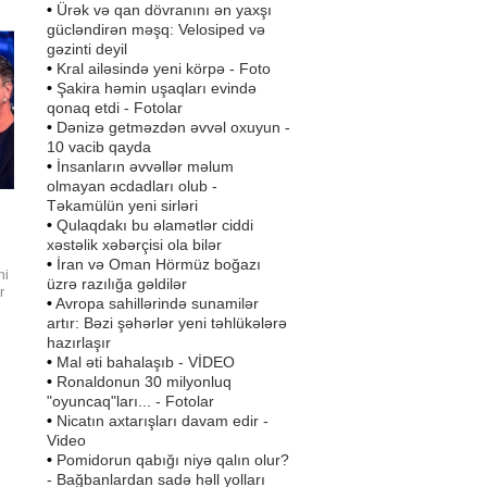
t!
•
Ürək və qan dövranını ən yaxşı
cu
gücləndirən məşq: Velosiped və
gəzinti deyil
•
Kral ailəsində yeni körpə - Foto
•
Şakira həmin uşaqları evində
qonaq etdi - Fotolar
•
Dənizə getməzdən əvvəl oxuyun -
10 vacib qayda
•
İnsanların əvvəllər məlum
olmayan əcdadları olub -
Təkamülün yeni sirləri
•
Qulaqdakı bu əlamətlər ciddi
xəstəlik xəbərçisi ola bilər
•
İran və Oman Hörmüz boğazı
ni
üzrə razılığa gəldilər
r
•
Avropa sahillərində sunamilər
,
artır: Bəzi şəhərlər yeni təhlükələrə
hazırlaşır
n
•
Mal əti bahalaşıb - VİDEO
•
Ronaldonun 30 milyonluq
"oyuncaq"ları... - Fotolar
•
Nicatın axtarışları davam edir -
Video
•
Pomidorun qabığı niyə qalın olur?
- Bağbanlardan sadə həll yolları