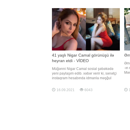
Müğənni yaşı ilə əlaqədar toylara az dəvət
"Ci
aldığını bildirib:. "Məhərrəmlikdən əvvəl
Müa
bir-iki toy
vəz
41 yaşlı Nigar Camal görünüşü ilə
Əmə
heyran etdi - VİDEO
Əmə
-ın
Müğənni Nigar Camal sosial şəbəkədə
Məm
yeni paylaşım edib. xəbər verir ki, sənətçi
dün
instaqram hesabında idmanla məşğul
Rza
olduğu görüntülərini yayımlayıb. 41 yaşlı
olu
müğənni fit və qüsursuz bədən qurluşu ilə
16.09.2021
6043
1
müə
diqqət çəkib. Camalın bu görüntüləri
böy
izləyiciləri tərəfindən maraq və rəğbətlə
qarşılanıb