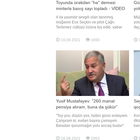
Toyunda ürəkdən "hə" deməsi
Gül
minlərlə baxış sayı topladı - VİDEO
yol
4 ilə yaxındır sevgili olan tanınmış
Müğ
müğənni Ece Seçkin və pilot Çağrı
yol
Terlemez cütlüyü özünə toy edib. xəbər
ifaç
verir ki, bu barədə ifaçı instaqram
ağı
hesabında bildirib. Seçkinin toyda
sağ
16.09.2021
1693
1
geyindiyi iki fərqli gəlinlik böyük marağa
dey
səbəb olub. Bundan başqa, müğənninin
xey
nikah mərasimində "Çağrı Terlemezl
gün
Yusif Mustafayev: "260 manat
Sə
pensiya alıram, buna da şükür"
qo
"Toy yox, düyün yox, bütün günü evdəyəm.
Kor
Çalışıram ki, evdən bayıra çıxmayım.
Əli
Bəladan qorunmağın yolu ancaq budur".
bar
Bunu Qaynarinfo-ya açıqlamasında
məl
Əməkdar artist Yusif Mustafayev deyib.
ağci
16.09.2021
2063
1