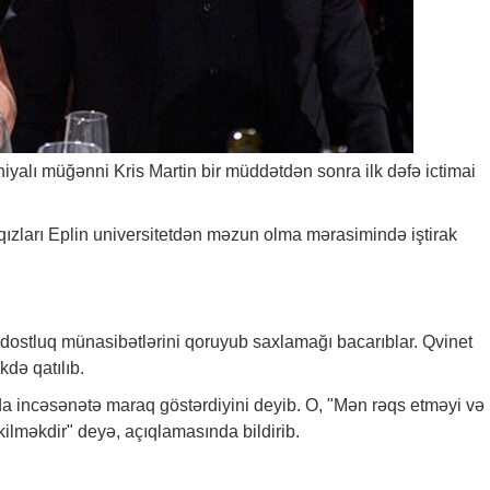
niyalı müğənni Kris Martin bir müddətdən sonra ilk dəfə ictimai
 qızları Eplin universitetdən məzun olma mərasimində iştirak
dostluq münasibətlərini qoruyub saxlamağı bacarıblar. Qvinet
kdə qatılıb.
 da incəsənətə maraq göstərdiyini deyib. O, "Mən rəqs etməyi və
ilməkdir" deyə, açıqlamasında bildirib.