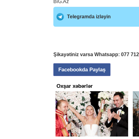
BiG.Az
Telegramda izləyin
Şikayətiniz varsa Whatsapp:
077 71
Facebookda Paylaş
Oxşar xəbərlər