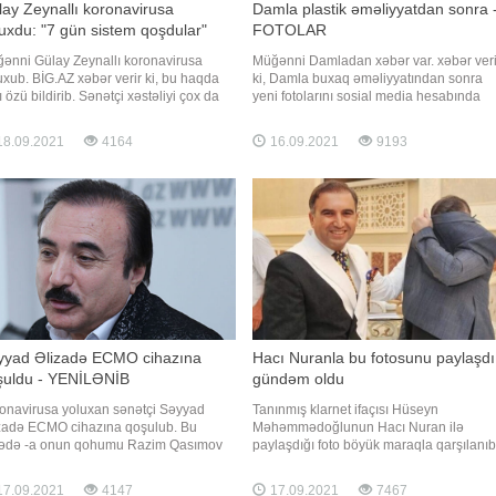
ay Zeynallı koronavirusa
Damla plastik əməliyyatdan sonra 
uxdu: "7 gün sistem qoşdular"
FOTOLAR
ənni Gülay Zeynallı koronavirusa
Müğənni Damladan xəbər var. xəbər veri
uxub. BİG.AZ xəbər verir ki, bu haqda
ki, Damla buxaq əməliyyatından sonra
ı özü bildirib. Sənətçi xəstəliyi çox da
yeni fotolarını sosial media hesabında
r keçirmədiyini və tez zamanda əvvəlki
paylaşıb. izləyiciləri onun yeni görünüş
lığına qovuşduğunu deyib:. "Bəziləri
bəyənərək xoş rəylər yazıblar. Həmin
8.09.2021
4164
16.09.2021
9193
ir ki, çoxlu dərmanlar əbul etdim amma
fotoları təqdim edirik:
ri olmadı. Açığı məndə belə olmadı. 7
 davaml
yyad Əlizadə ECMO cihazına
Hacı Nuranla bu fotosunu paylaşdı
şuldu - YENİLƏNİB
gündəm oldu
onavirusa yoluxan sənətçi Səyyad
Tanınmış klarnet ifaçısı Hüseyn
zadə ECMO cihazına qoşulub. Bu
Məhəmmədoğlunun Hacı Nuran ilə
ədə -a onun qohumu Razim Qasımov
paylaşdığı foto böyük maraqla qarşılanıb.
umat verib. O bildirib ki, sənətçinin
a istinadən xəbər verir ki, o Hacı Nuranl
yərlərinin yalnız 30 faizi çalışır:.
foto çəkdirərkən üzünü bağlayıb. Klarnet
7.09.2021
4147
17.09.2021
7467