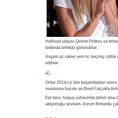
Hollivud ulduzu Qvinet Peltrou və brita
tədbirdə birlikdə görünüblər.
Axşam.az
xəbər
verir ki, keçmiş cütlük
ediblər.
Onlar 2014-cü ildə boşandıqdan sonra 
mərasimə hazırkı əri Bred Falçukla birli
Epl tarix, hüquq sahəsində təhsil alsa
aktyorluğu sevirəm. Arzum filmlərdə çək