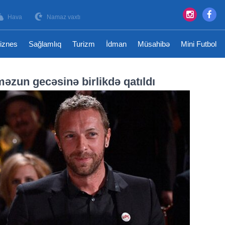
Hava
Namaz vaxtı
iznes
Sağlamlıq
Turizm
İdman
Müsahibə
Mini Futbol
əzun gecəsinə birlikdə qatıldı