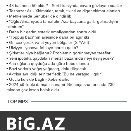
•
48 bal necə 50 oldu? - Sertifikasiyada cavab gözləyən suallar
•
Tezbazar.Az - Xidmətlər, təmir, tikinti və digər xidmət elanları
•
Məhkəmədə Sənubər də dindirilib
•
"Oğlu Almaniyada təhsil alır, Azərbaycana gəlib-gəlmədiyini
bilmirəm"
•
Daha bir qadın estetik əməliyyatdan sonra öldü
•
"Toppuş bacı"nın ailəsində daha bir ağır itki
•
Ən çox çörək və ət yeyən bölgələr (SİYAHI)
•
Ülviyyə İlyasova fəhləyə borclu qalıb?
•
Şirkətlər niyə bağlanır? Problemin görünməyən tərəfləri
•
Yeni ipoteka qaydaları mənzil bazarında nəyi dəyişəcək?
•
Ana oğluna qoyduğu ada görə həbs olundu
•
Bəzi yerlərə yağış yağacaq, dolu düşəcək
•
Aktrisa ayrıldığı ərinitəriflədi: "Bu nə yaraşıqlılıqdır"
•
Güclü küləklə bağlı - Xəbərdarlıq
•
2024-cü ildəki dəhşətli sunami: Bir neçə saat ərzində 230
mindən çox insan həlak oldu
TOP MP3