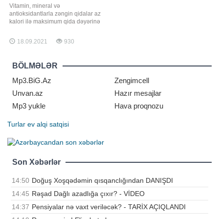
Vitamin, mineral və
antioksidantlarla zəngin qidalar az
kalori ilə maksimum qida dəyərinə
malik məhsullardır. Bu tip qida
məhsullarına, həmçinin super
18.09.2021
930
qidalar da deyilir. -ın məlumatına
görə, Azərbaycan Qida
Təhlükəsizliyi İnstitutundan bildirilib
BÖLMƏLƏR
ki, gündəlik qida rasionunda super
qidaların istehlakın
Mp3.BiG.Az
Zengimcell
Unvan.az
Hazır mesajlar
Mp3 yukle
Hava proqnozu
Turlar
ev alqi satqisi
Son Xəbərlər
14:50
Doğuş Xoşqədəmin qısqanclığından DANIŞDI
14:45
Rəşad Dağlı azadlığa çıxır? - VİDEO
14:37
Pensiyalar nə vaxt veriləcək? - TARİX AÇIQLANDI