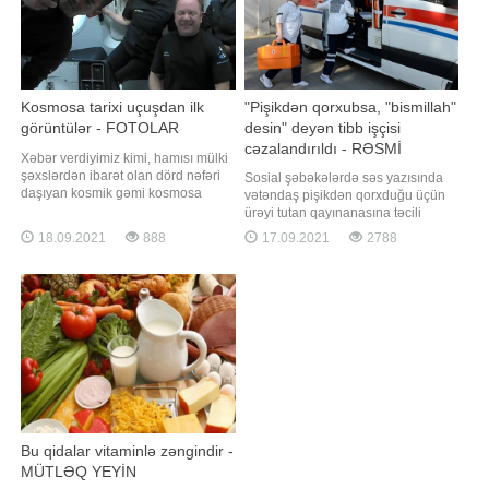
Kosmosa tarixi uçuşdan ilk
"Pişikdən qorxubsa, "bismillah"
görüntülər - FOTOLAR
desin" deyən tibb işçisi
cəzalandırıldı - RƏSMİ
Xəbər verdiyimiz kimi, hamısı mülki
şəxslərdən ibarət olan dörd nəfəri
Sosial şəbəkələrdə səs yazısında
daşıyan kosmik gəmi kosmosa
vətəndaş pişikdən qorxduğu üçün
göndərilib. "Qafqazinfo" xəbər verir
ürəyi tutan qayınanasına təcili
ki, "SpaceX" kosmos turistlərinin ilk
yardım əməkdaşının laqeyd
18.09.2021
888
17.09.2021
2788
görüntülərini yayımlayıb. Həmin
yanaşdığı və ona "bismillah"
görüntüləri təqdim edirik:
deyərək yatmasını məsləhət görən
şəxs cəzalandırılıb. " "a istinadən
xəbər verir ki, Tibbi Ərazi
Bölmələrini İdarəetmə Birliyində
Bu qidalar vitaminlə zəngindir -
MÜTLƏQ YEYİN