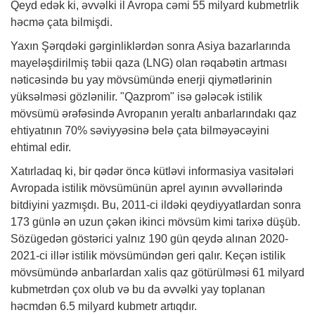
Qeyd edək ki, əvvəlki il Avropa cəmi 55 milyard kubmetrlik
həcmə çata bilmişdi.
Yaxın Şərqdəki gərginliklərdən sonra Asiya bazarlarında
mayeləşdirilmiş təbii qaza (LNG) olan rəqabətin artması
nəticəsində bu yay mövsümündə enerji qiymətlərinin
yüksəlməsi gözlənilir. "Qazprom" isə gələcək istilik
mövsümü ərəfəsində Avropanın yeraltı anbarlarındakı qaz
ehtiyatının 70% səviyyəsinə belə çata bilməyəcəyini
ehtimal edir.
Xatırladaq ki, bir qədər öncə kütləvi informasiya vasitələri
Avropada istilik mövsümünün aprel ayının əvvəllərində
bitdiyini yazmışdı. Bu, 2011-ci ildəki qeydiyyatlardan sonra
173 günlə ən uzun çəkən ikinci mövsüm kimi tarixə düşüb.
Sözügedən göstərici yalnız 190 gün qeydə alınan 2020-
2021-ci illər istilik mövsümündən geri qalır. Keçən istilik
mövsümündə anbarlardan xalis qaz götürülməsi 61 milyard
kubmetrdən çox olub və bu da əvvəlki yay toplanan
həcmdən 6.5 milyard kubmetr artıqdır.