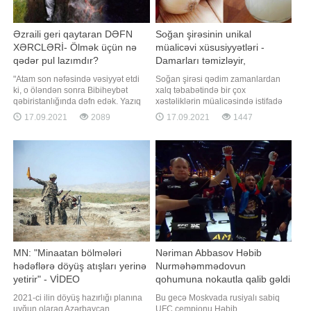
Əzraili geri qaytaran DƏFN
Soğan şirəsinin unikal
XƏRCLƏRİ- Ölmək üçün nə
müalicəvi xüsusiyyətləri -
qədər pul lazımdır?
Damarları təmizləyir,
xərçəngdən qoruyur
"Atam son nəfəsində vəsiyyət etdi
Soğan şirəsi qədim zamanlardan
ki, o öləndən sonra Bibiheybət
xalq təbabətində bir çox
qəbiristanlığında dəfn edək. Yazıq
xəstəliklərin müalicəsində istifadə
kişi gözünü yumanda düşdük əl-
olunur. Soğanı və soğan şirəsini
17.09.2021
2089
17.09.2021
1447
ayağa. Ölü üçün ağlamaq qaldı bir
"təbii antibiotik" adlandırırlar.
kənara biz torpaq pulu düzəldirdik".
Qədimdə irinli yaralar və müxtəlif
Bu sözləri -a Rüfət Quliyev danışır.
bakterial infeksiyaların
Aylar öncə atasını itirən Rüfət bəy
müalicəsində soğan şirəsi çox
deyir ki, üz tutduqlar
geniş istifadə olunurdu. Bu haqda
məlumatla
MN: "Minaatan bölmələri
Nəriman Abbasov Həbib
hədəflərə döyüş atışları yerinə
Nurməhəmmədovun
yetirir" - VİDEO
qohumuna nokautla qalib gəldi
- VİDEO
2021-ci ilin döyüş hazırlığı planına
Bu gecə Moskvada rusiyalı sabiq
uyğun olaraq Azərbaycan
UFC çempionu Həbib