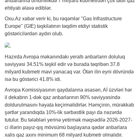
anbarlarına ümumilikdə 7 milyard kubmetrdən çox təbii qaz
ehtiyatı əlavə ediblər.
Oxu.Az
xəbər
verir ki, bu rəqəmlər "Gas Infrastructure
Europe" (GIE) təşkilatının təqdim etdiyi statistik
göstəricilərdən aydın olub.
Hazırda Avropa məkanındakı yeraltı anbarların doluluq
səviyyəsi 34.51% təşkil edir və burada təqribən 37.8
milyard kubmetr mavi yanacaq var. Ötən ilin eyni dövründə
isə bu göstərici 41.8% idi.
Avropa Komissiyasının qaydalarına əsasən, Aİ üzvləri hər
il dekabrın 1-dək qaz anbarlarının 90% səviyyəsində
doldurulmasını həyata keçirməlidirlər. Həmçinin, mürəkkəb
şərtlər yarandıqda 10%-lik sərbəstlik payı da nəzərdə
tutulur. Bu tələbləri yerinə yetirmək məqsədilə 2026-2027-
ci illərin payız-qış mövsümü başlayana qədər anbarlara
xalis qaz axını minimum 68 milyard kubmetr olmalıdır.