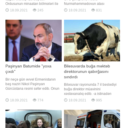
Ordusunun minaatan bölmələri ilə
Nurməhəmmədovun atası
keçirilən intensiv döyüş hazırlığı
Əbdülmanaf Nurməhəmmədovun
18.09.2021
245
18.09.2021
831
məşğələləri davam edir. Müdafiə
xatirəsinə həsr edilən turnir keçirilib.
Nazirliyindən BİG.AZ-a verilən
xəbər verir ki, yarış çərçivəsində
məlumata görə, məşğələlərdə
azərbaycanlı döyüşçü Nəriman
batareyanın atəş mövqeyini tutması
Abbasov rusiyalı Şamil Zavurovla
və komanda müşahidə
qarşılaşıb. Abbasov rəqibini ilk
məntəqəsinin açılması tapşırıqlar
raunddaca nokauta salıb. Qey
Paşinyan Batumidə "yoxa
Biləsuvarda buğa məktəb
çıxdı"
direktorunun qabırğasını
sındırdı
Bir neçə gün əvvəl Ermənistanın
baş naziri Nikol Paşinyan
Biləsuvar rayonunda 7 il bəslədiyi
Gürcüstana rəsmi səfər edib. Onun
buğa direktor müavinini
səfəri Batumi şəhərində başa çatıb.
xəstəxanalıq edib. -a istinadən
Rəsmi məlumata görə, onunla
xəbər verir ki, hadisə rayonun Aşağı
18.09.2021
774
18.09.2021
995
Gürcüstanın baş naziri arasında
Cürəli kəndində məktəb direktoru
qeyri-rəsmi görüş olub. Batumiyə
Alim Hacıyevin yaşadığı ünvanda
səfər Ermənistan cəmiyyətinin
olub. Hacıyev həyətyanı sahədəki
əhəmiyyətli bir hissəsi və xüsusən
təssərrüfatında mal-qaraya qulluq
də bəzi Rusiy
edərkən buğa ona qəfil hücum edib.
Nəticəd