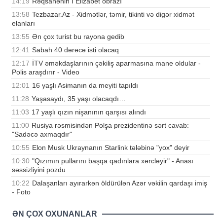
14:19
Rəqsanənin I Elizabet obrazı
13:58
Tezbazar.Az - Xidmətlər, təmir, tikinti və digər xidmət
elanları
13:55
Ən çox turist bu rayona gedib
12:41
Sabah 40 dərəcə isti olacaq
12:17
İTV əməkdaşlarının çəkiliş aparmasına mane oldular -
Polis araşdırır - Video
12:01
16 yaşlı Asimanın da meyiti tapıldı
11:28
Yaşasaydı, 35 yaşı olacaqdı…
11:03
17 yaşlı qızın nişanının qarşısı alındı
11:00
Rusiya rəsmisindən Polşa prezidentinə sərt cavab:
"Sadəcə axmaqdır"
10:55
Elon Musk Ukraynanın Starlink tələbinə "yox" deyir
10:30
"Qızımın pullarını başqa qadınlara xərcləyir" - Anası
səssizliyini pozdu
10:22
Dalaşanları ayırarkən öldürülən Azər vəkilin qardaşı imiş
- Foto
ƏN ÇOX OXUNANLAR