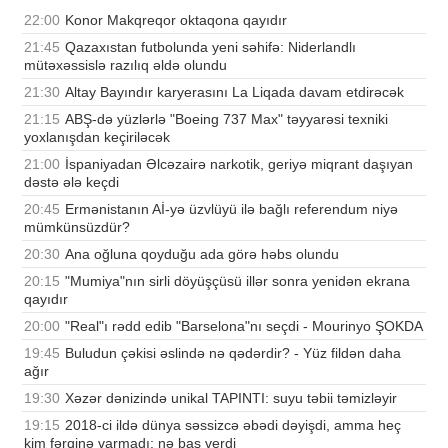
22:00
Konor Makqreqor oktaqona qayıdır
21:45
Qazaxıstan futbolunda yeni səhifə: Niderlandlı
mütəxəssislə razılıq əldə olundu
21:30
Altay Bayındır karyerasını La Liqada davam etdirəcək
21:15
ABŞ-də yüzlərlə "Boeing 737 Max" təyyarəsi texniki
yoxlanışdan keçiriləcək
21:00
İspaniyadan Əlcəzairə narkotik, geriyə miqrant daşıyan
dəstə ələ keçdi
20:45
Ermənistanın Aİ-yə üzvlüyü ilə bağlı referendum niyə
mümkünsüzdür?
20:30
Ana oğluna qoyduğu ada görə həbs olundu
20:15
"Mumiya"nın sirli döyüşçüsü illər sonra yenidən ekrana
qayıdır
20:00
"Real"ı rədd edib "Barselona"nı seçdi - Mourinyo ŞOKDA
19:45
Buludun çəkisi əslində nə qədərdir? - Yüz fildən daha
ağır
19:30
Xəzər dənizində unikal TAPINTI: suyu təbii təmizləyir
19:15
2018-ci ildə dünya səssizcə əbədi dəyişdi, amma heç
kim fərqinə varmadı: nə baş verdi