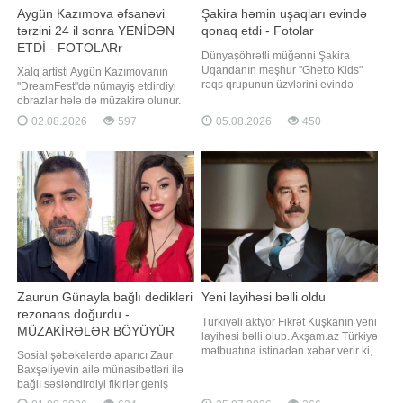
Aygün Kazımova əfsanəvi
Şakira həmin uşaqları evində
tərzini 24 il sonra YENİDƏN
qonaq etdi - Fotolar
ETDİ - FOTOLARr
Dünyaşöhrətli müğənni Şakira
Uqandanın məşhur "Ghetto Kids"
Xalq artisti Aygün Kazımovanın
rəqs qrupunun üzvlərini evində
"DreamFest"də nümayiş etdirdiyi
qonaq edib. "Qafqazinfo" xəbər verir
obrazlar hələ də müzakirə olunur.
ki, müğənni bununla bağlı
Axşam.az xəbər verir ki, Pop
02.08.2026
597
05.08.2026
450
"Instagram" hesabında paylaşım
kraliçanın firuzəyi xalça üçün
edərək uşaqlarla keçirdiyi günləri
seçdiyi görünüş izləyiciləri 24 il
unudulmaz adlandırıb. "Son bir
əvvələ aparıb. Ölkənin əsas
neçə gün sözl
ulduzunun fərqli saç düzümü 200-ci
illərin əvvəllərində yaratdığı ən
diqqətçəkə
Zaurun Günayla bağlı dedikləri
Yeni layihəsi bəlli oldu
rezonans doğurdu -
Türkiyəli aktyor Fikrət Kuşkanın yeni
MÜZAKİRƏLƏR BÖYÜYÜR
layihəsi bəlli olub. Axşam.az Türkiyə
mətbuatına istinadən xəbər verir ki,
Sosial şəbəkələrdə aparıcı Zaur
aktyor "Evlilik güzeldir" serialında
Baxşəliyevin ailə münasibətləri ilə
rol alacaq. O, layihədə "Mesut
bağlı səsləndirdiyi fikirlər geniş
Bahtiyar" obrazına həyat verəcək.
müzakirə olunur. O, həyat yoldaşı