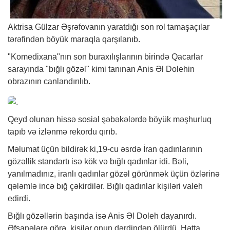
Aktrisa Gülzar Əşrəfovanın yaratdığı son rol tamaşaçılar
tərəfindən böyük maraqla qarşılanıb.
"Komedixana"nın son buraxılışlarının birində Qacarlar
sarayında "bığlı gözəl" kimi tanınan Anis Əl Dolehin
obrazının canlandırılıb.
Qeyd olunan hissə sosial şəbəkələrdə böyük məşhurluq
tapıb və izlənmə rekordu qırıb.
Məlumat üçün bildirək ki,19-cu əsrdə İran qadınlarının
gözəllik standartı isə kök və bığlı qadınlar idi. Bəli,
yanılmadınız, iranlı qadınlar gözəl görünmək üçün özlərinə
qələmlə incə bığ çəkirdilər. Bığlı qadınlar kişiləri valeh
edirdi.
Bığlı gözəllərin başında isə Anis Əl Doleh dayanırdı.
Əfsanələrə görə, kişilər onun dərdindən ölürdü. Hətta