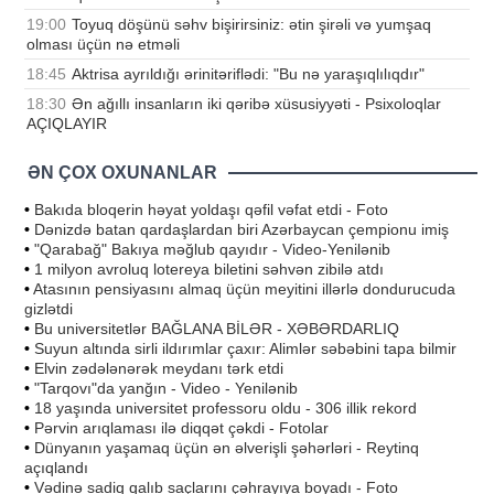
19:00
Toyuq döşünü səhv bişirirsiniz: ətin şirəli və yumşaq
olması üçün nə etməli
18:45
Aktrisa ayrıldığı ərinitəriflədi: "Bu nə yaraşıqlılıqdır"
18:30
Ən ağıllı insanların iki qəribə xüsusiyyəti - Psixoloqlar
AÇIQLAYIR
ƏN ÇOX OXUNANLAR
•
Bakıda bloqerin həyat yoldaşı qəfil vəfat etdi - Foto
•
Dənizdə batan qardaşlardan biri Azərbaycan çempionu imiş
•
"Qarabağ" Bakıya məğlub qayıdır - Video-Yenilənib
•
1 milyon avroluq lotereya biletini səhvən zibilə atdı
•
Atasının pensiyasını almaq üçün meyitini illərlə dondurucuda
gizlətdi
•
Bu universitetlər BAĞLANA BİLƏR - XƏBƏRDARLIQ
•
Suyun altında sirli ildırımlar çaxır: Alimlər səbəbini tapa bilmir
•
Elvin zədələnərək meydanı tərk etdi
•
"Tarqovı"da yanğın - Video - Yenilənib
•
18 yaşında universitet professoru oldu - 306 illik rekord
•
Pərvin arıqlaması ilə diqqət çəkdi - Fotolar
•
Dünyanın yaşamaq üçün ən əlverişli şəhərləri - Reytinq
açıqlandı
•
Vədinə sadiq qalıb saçlarını çəhrayıya boyadı - Foto