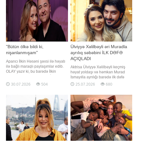
"Bütün ölkə bildi ki,
Ülviyyə Xəlilbəyli əri Muradla
nişanlanmışam"
ayrılıq səbəbini İLK DƏFƏ
AÇIQLADI
Aparıcı İlkin Həsəni şəxsi ilə həyatı
ilə bağlı maraqlı paylaşımlar edib.
Aktrisa Ülviyyə Xəlilbəyli keçmiş
OLAY yazır ki, bu barədə İlkin
həyat yoldaşı və həmkarı Murad
"Pərvizə görə"də danışıb. İlkin
İsmayılla ayrılığı barədə ilk dəfə
nişanlılıq dövründə mediada
ətraflı açıqlama verib. xəbər verir ki,
30.07.2026
504
25.07.2026
680
yazılan xəbərlərdən söz açıb
aktrisa bu barədə Nail Naiboğlunun
"YouTube" kanalında yayımlanan
müsahibəsində danışıb. Ülviyyə
Xəlilbəyli bildirib ki, nişanlı olduqları
dövrdə münasibətlərini