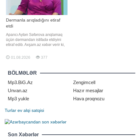
Dərmanla arıqladığını etiraf
etdi
Aparıcı Aytən Səfərova arıqlamaq
üçün dərmandan istifadə etdiyini
etiraf edib. Axşam.az xəbər verir ki,
o, bu barədə özü məlumat yayıb.
Aparıcı qısa müddətdə 4 kiloqram
01.08.2026
377
çəki atdığını bildirib:. "4 kiloqram
arıqlamışam. Hamı deyir ki, niyə
dərmandan istifadə edirsiniz?
BÖLMƏLƏR
Araşdırdım. Kök adam düşünü
Mp3.BiG.Az
Zengimcell
Unvan.az
Hazır mesajlar
Mp3 yukle
Hava proqnozu
Turlar
ev alqi satqisi
Son Xəbərlər