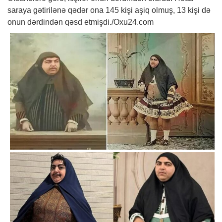
saraya gətirilənə qədər ona 145 kişi aşiq olmuş, 13 kişi də
onun dərdindən qəsd etmişdi./Oxu24.com