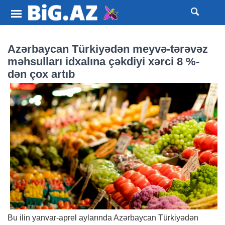
Azərbaycan Türkiyədən meyvə-tərəvəz
məhsulları idxalına çəkdiyi xərci 8 %-
dən çox artıb
Bu ilin yanvar-aprel aylarında Azərbaycan Türkiyədən