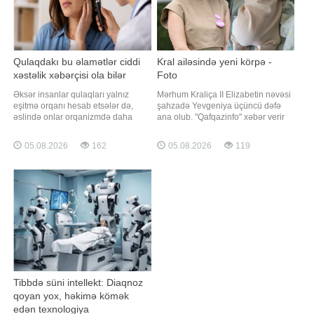
Qulaqdakı bu əlamətlər ciddi
Kral ailəsində yeni körpə -
xəstəlik xəbərçisi ola bilər
Foto
Əksər insanlar qulaqları yalnız
Mərhum Kraliça II Elizabetin nəvəsi
eşitmə orqanı hesab etsələr də,
şahzadə Yevgeniya üçüncü dəfə
əslində onlar orqanizmdə daha
ana olub. "Qafqazinfo" xəbər verir
vacib funksiyalar yerinə yetirir.
ki, bu barədə kral ailəsi rəsmi
Daxili qulaqda yerləşən tarazlıq
açıqlama yayıb. Məlumata görə,
05.08.2026
162
05.08.2026
119
sistemi sayəsində insan ayaq üstə
şahzadə və həyat yoldaşı Cek
dayana, rahat yeriyə və ətraf
Bruksbank avqustun 3-də
mühitdə istiqamətini müəyyən edə
Lissabondakı xəstəxanada dünyaya
bilir. Həkimlər bildirirlər ki, eşitmənin
gələn qız övladlarını qucağına alıb.
qəfi
Açıqlamad
Tibbdə süni intellekt: Diaqnoz
qoyan yox, həkimə kömək
edən texnologiya