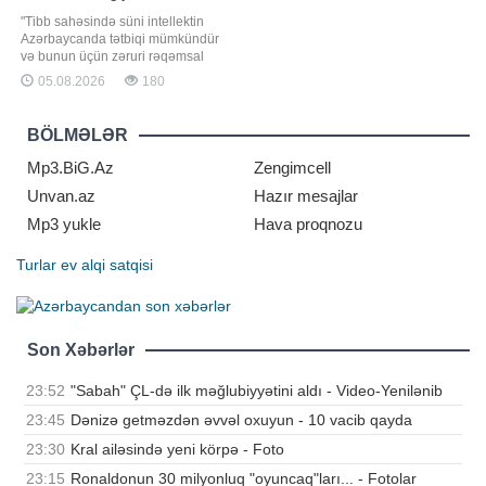
"Tibb sahəsində süni intellektin
Azərbaycanda tətbiqi mümkündür
və bunun üçün zəruri rəqəmsal
infrastruktur tədricən formalaşır.
05.08.2026
180
Təsadüfi deyil ki, ölkədə qəbul
olunmuş 2025-2028-ci illər üzrə
Süni İntellekt Strategiyası
BÖLMƏLƏR
çərçivəsində səhiyyədə tibbi
məlumatların vahid informasiya
Mp3.BiG.Az
Zengimcell
mühitində inteqrasiyas
Unvan.az
Hazır mesajlar
Mp3 yukle
Hava proqnozu
Turlar
ev alqi satqisi
Son Xəbərlər
23:52
"Sabah" ÇL-də ilk məğlubiyyətini aldı - Video-Yenilənib
23:45
Dənizə getməzdən əvvəl oxuyun - 10 vacib qayda
23:30
Kral ailəsində yeni körpə - Foto
23:15
Ronaldonun 30 milyonluq "oyuncaq"ları... - Fotolar