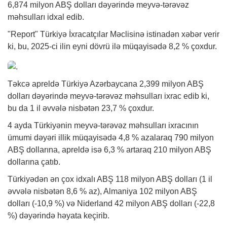
6,874 milyon ABŞ dolları dəyərində meyvə-tərəvəz
məhsulları idxal edib.
"Report" Türkiyə İxracatçılar Məclisinə istinadən
xəbər
verir
ki, bu, 2025-ci ilin eyni dövrü ilə müqayisədə 8,2 % çoxdur.
Təkcə apreldə Türkiyə Azərbaycana 2,399 milyon ABŞ
dolları dəyərində meyvə-tərəvəz məhsulları ixrac edib ki,
bu da 1 il əvvələ nisbətən 23,7 % çoxdur.
4 ayda Türkiyənin meyvə-tərəvəz məhsulları ixracının
ümumi dəyəri illik müqayisədə 4,8 % azalaraq 790 milyon
ABŞ dollarına, apreldə isə 6,3 % artaraq 210 milyon ABŞ
dollarına çatıb.
Türkiyədən ən çox idxalı ABŞ 118 milyon ABŞ dolları (1 il
əvvələ nisbətən 8,6 % az), Almaniya 102 milyon ABŞ
dolları (-10,9 %) və Niderland 42 milyon ABŞ dolları (-22,8
%) dəyərində həyata keçirib.