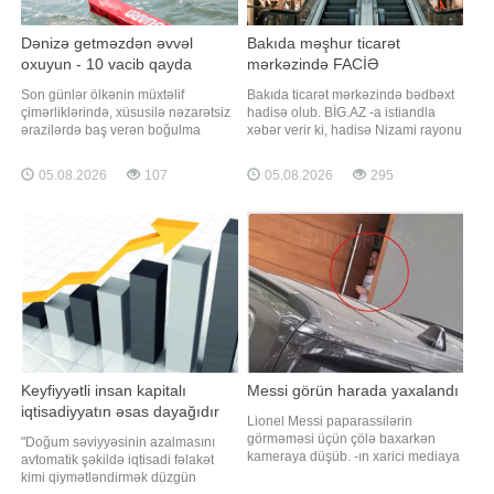
Dənizə getməzdən əvvəl
Bakıda məşhur ticarət
oxuyun - 10 vacib qayda
mərkəzində FACİƏ
Son günlər ölkənin müxtəlif
Bakıda ticarət mərkəzində bədbəxt
çimərliklərində, xüsusilə nəzarətsiz
hadisə olub. BİG.AZ -a istiandla
ərazilərdə baş verən boğulma
xəbər verir ki, hadisə Nizami rayonu
hadisələri narahatlıq doğurur.
ərazisində yerləşən "Laçın" ticarət
"Qafqazinfo" xəbər verir ki, bu cür
mərkəzində baş verib. Burada
05.08.2026
107
05.08.2026
295
hadisələrin əksəriyyəti təhlükəsizlik
çalışan şəxslərdən biri liftin
qaydalarına əməl olunmaması ilə
şaxtasına düşüb. O, özəl
bağlıdır. Boğulma riskini minimuma
klinikalardan birinə çatdırılsa da
endirmək üçün aşağıdakı
həyatını xilas etmək mümkün
təhlükəsizli
olmayıb
Keyfiyyətli insan kapitalı
Messi görün harada yaxalandı
iqtisadiyyatın əsas dayağıdır
Lionel Messi paparassilərin
görməməsi üçün çölə baxarkən
"Doğum səviyyəsinin azalmasını
kameraya düşüb. -ın xarici mediaya
avtomatik şəkildə iqtisadi fəlakət
istinadən xəbərinə görə, argentinalı
kimi qiymətləndirmək düzgün
ulduz qapıdan baxarkən