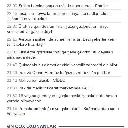
23:00
Şakira həmin uşaqları evində qonaq etdi - Fotolar
22:45
İnsanların əvvəllər məlum olmayan əcdadları olub -
Təkamülün yeni sirləri
22:30
Ürək və qan dövranını ən yaxşı gücləndirən məşq:
Velosiped və gəzinti deyil
22:15
Avropa sahillərində sunamilər artır: Bəzi şəhərlər yeni
təhlükələrə hazırlaşır
22:00
Filmlərdə gördüklərinizi gerçəyə çevirin: Bu ideyaları
sınamağa dəyər
21:45
Qulaqdakı bu əlamətlər ciddi xəstəlik xəbərçisi ola bilər
21:43
İran və Oman Hörmüz boğazı üzrə razılığa gəldilər
21:42
Mal əti bahalaşıb - VİDEO
21:33
Bakıda məşhur ticarət mərkəzində FACİƏ
21:30
16 yaşına çatmayan uşaqlar sosial şəbəkələrdə hesab
yarada bilməyəcək
21:15
Pomidorun qabığı niyə qalın olur? - Bağbanlardan sadə
həll yolları
ƏN ÇOX OXUNANLAR