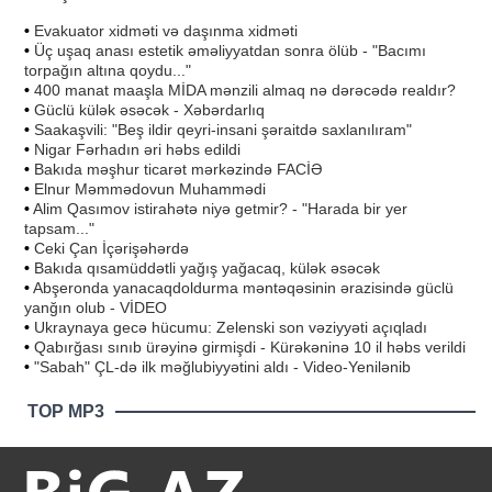
•
Evakuator xidməti və daşınma xidməti
•
Üç uşaq anası estetik əməliyyatdan sonra ölüb - "Bacımı
torpağın altına qoydu..."
•
400 manat maaşla MİDA mənzili almaq nə dərəcədə realdır?
•
Güclü külək əsəcək - Xəbərdarlıq
•
Saakaşvili: "Beş ildir qeyri-insani şəraitdə saxlanılıram"
•
Nigar Fərhadın əri həbs edildi
•
Bakıda məşhur ticarət mərkəzində FACİƏ
•
Elnur Məmmədovun Muhammədi
•
Alim Qasımov istirahətə niyə getmir? - "Harada bir yer
tapsam..."
•
Ceki Çan İçərişəhərdə
•
Bakıda qısamüddətli yağış yağacaq, külək əsəcək
•
Abşeronda yanacaqdoldurma məntəqəsinin ərazisində güclü
yanğın olub - VİDEO
•
Ukraynaya gecə hücumu: Zelenski son vəziyyəti açıqladı
•
Qabırğası sınıb ürəyinə girmişdi - Kürəkəninə 10 il həbs verildi
•
"Sabah" ÇL-də ilk məğlubiyyətini aldı - Video-Yenilənib
TOP MP3