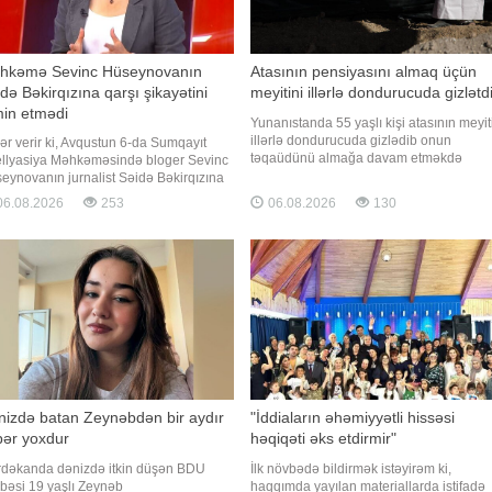
hkəmə Sevinc Hüseynovanın
Atasının pensiyasını almaq üçün
də Bəkirqızına qarşı şikayətini
meyitini illərlə dondurucuda gizlətd
min etmədi
Yunanıstanda 55 yaşlı kişi atasının meyit
illərlə dondurucuda gizlədib onun
ər verir ki, Avqustun 6-da Sumqayıt
təqaüdünü almağa davam etməkdə
llyasiya Məhkəməsində bloger Sevinc
şübhəli bilinərək həbs edilib. "Qafqazinf
eynovanın jurnalist Səidə Bəkirqızına
xəbər verir ki, Yunanıstan polisinin
şı xüsusi ittiham qaydasında verdiyi
6.08.2026
253
06.08.2026
130
məlumatına görə, hadisə Peloponnes
ayət üzrə apellyasiya baxışı keçirilib.
yarımadasında, Sparta yaxınlığındakı
nalistin vəkili Yaqub Nəcəfli -a
Mistra kəndində qeydə alınıb
qlamasında bildirib ki, məhkəmə
llyasiya şikayətini təmi
nizdə batan Zeynəbdən bir aydır
"İddiaların əhəmiyyətli hissəsi
bər yoxdur
həqiqəti əks etdirmir"
dəkanda dənizdə itkin düşən BDU
İlk növbədə bildirmək istəyirəm ki,
əbəsi 19 yaşlı Zeynəb
haqqımda yayılan materiallarda istifadə