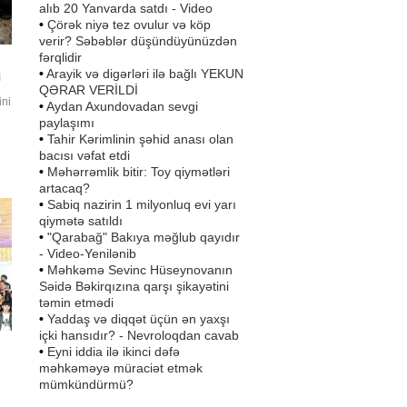
alıb 20 Yanvarda satdı - Video
•
Çörək niyə tez ovulur və köp
verir? Səbəblər düşündüyünüzdən
fərqlidir
•
Arayik və digərləri ilə bağlı YEKUN
i
QƏRAR VERİLDİ
ini
•
Aydan Axundovadan sevgi
paylaşımı
•
Tahir Kərimlinin şəhid anası olan
o"
bacısı vəfat etdi
•
Məhərrəmlik bitir: Toy qiymətləri
artacaq?
•
Sabiq nazirin 1 milyonluq evi yarı
qiymətə satıldı
•
"Qarabağ" Bakıya məğlub qayıdır
- Video-Yenilənib
•
Məhkəmə Sevinc Hüseynovanın
Səidə Bəkirqızına qarşı şikayətini
təmin etmədi
•
Yaddaş və diqqət üçün ən yaxşı
içki hansıdır? - Nevroloqdan cavab
•
Eyni iddia ilə ikinci dəfə
məhkəməyə müraciət etmək
mümkündürmü?