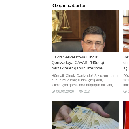
Oxşar xəbərlər
David Seliverstova Çingiz
Rez
Qənizadəyə CAVAB: "Hüquqi
ci 
müzakirələr qanun üzərində
açı
qurulmalıdır"
Hörmətli Çingiz Qənizadə!. Siz uzun illərdir
Döv
hüquq müdafiəçisi kimi çıxış edir,
202
ictimaiyyət qarşısında hüququn aliliyini,
imt
qanunçuluğu və Konstitusiyanın
BİG
06.08.2026
213
0
prinsiplərini müdafiə etdiyinizi bəyan
məl
edirsiniz. Məhz buna görə də cəmiyyət
ele
sizdən hər bir məsələyə hüquqi meyarlarla
ray
yanaşmağı gözləyir. Azərbayca
yan