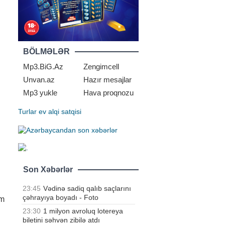
BÖLMƏLƏR
Mp3.BiG.Az
Zengimcell
Unvan.az
Hazır mesajlar
Mp3 yukle
Hava proqnozu
Turlar
ev alqi satqisi
Son Xəbərlər
23:45
Vədinə sadiq qalıb saçlarını
çəhrayıya boyadı - Foto
əm
23:30
1 milyon avroluq lotereya
biletini səhvən zibilə atdı