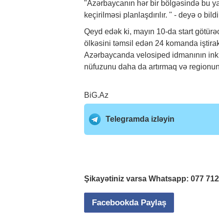
"Azərbaycanın hər bir bölgəsində bu ya
keçirilməsi planlaşdırılır. " - deyə o bildi
Qeyd edək ki, mayın 10-da start götü
ölkəsini təmsil edən 24 komanda iştir
Azərbaycanda velosiped idmanının inki
nüfuzunu daha da artırmaq və regionun 
BiG.Az
Telegramda izləyin
Şikayətiniz varsa Whatsapp:
077 71
Facebookda Paylaş