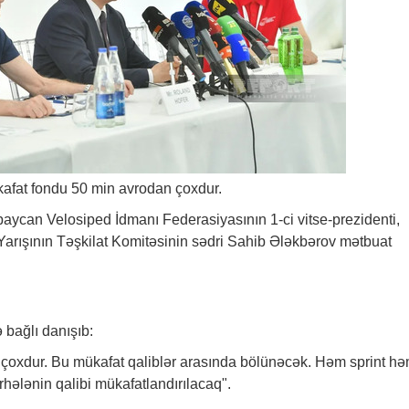
afat fondu 50 min avrodan çoxdur.
baycan Velosiped İdmanı Federasiyasının 1-ci vitse-prezidenti,
rışının Təşkilat Komitəsinin sədri Sahib Ələkbərov mətbuat
 bağlı danışıb:
 çoxdur. Bu mükafat qaliblər arasında bölünəcək. Həm sprint h
hələnin qalibi mükafatlandırılacaq".