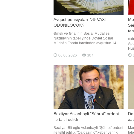
Avqust pensiyaları NƏ VAXT
Mə
ÖDƏNİLƏCƏK?
Səi
tə
Əmək və Əhalinin Sosial Müdafiəsi
Nazirliyinin tabeliyində Dövlət Sosial
xəb
Müdafiə Fondu tərəfindən avqustun 14-
Ape
dən gec olmayaraq Bakı və Sumqayıt
Hüs
şəhərləri, eləcə də Abşeron rayonu üzrə
qar
06.08.2026
307
0
bu ayın pensiyalarının ödənilməsi nəzərdə
şik
tutulub. BİG.AZ xəbər verir ki, bu barədə
Jur
Dövlət Sosial Müdafiə Fondu məluma
açı
ape
Bəxtiyar Aslanbəyli "Şöhrət" ordeni
Də
ilə təltif edildi
xə
Bəxtiyar Əli oğlu Aslanbəyli "Şöhrət" ordeni
Mər
ilə təltif edilib. "Qafqazinfo" xəbər verir ki,
təl