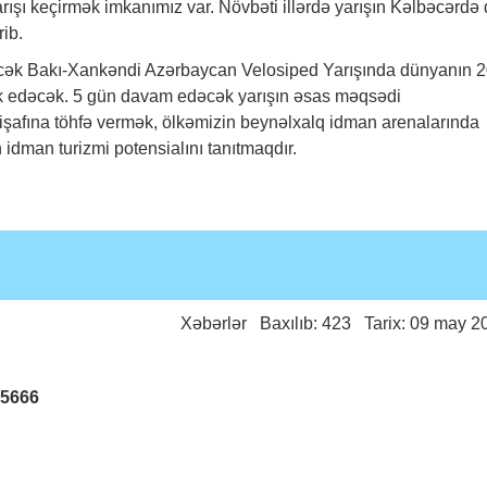
rışı keçirmək imkanımız var. Növbəti illərdə yarışın Kəlbəcərdə
rib.
rəcək Bakı-Xankəndi Azərbaycan Velosiped Yarışında dünyanın 
ak edəcək. 5 gün davam edəcək yarışın əsas məqsədi
şafına töhfə vermək, ölkəmizin beynəlxalq idman arenalarında
idman turizmi potensialını tanıtmaqdır.
Xəbərlər
Baxılıb: 423 Tarix: 09 may 2
25666