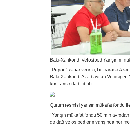
Bakı-Xankəndi Velosiped Yarışının mük
"Report"
xəbər
verir ki, bu barədə Azər
Bakı-Xankəndi Azərbaycan Velosiped Ya
konfransında bildirib.
Qurum rəsmisi yarışın mükafat fondu ilə
"Yarışın mükafat fondu 50 min avrodan
də dağ velosipedlərin yarışında hər mər