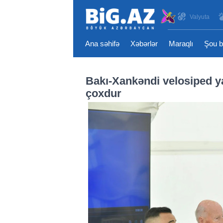
Valyuta
Ana səhifə
Xəbərlər
Maraqlı
Şou b
Bakı-Xankəndi velosiped y
çoxdur