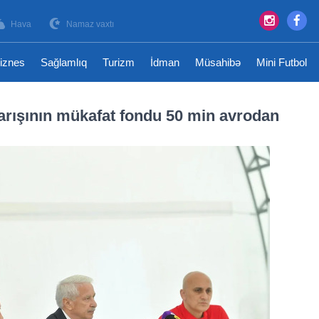
Hava
Namaz vaxtı
iznes
Sağlamlıq
Turizm
İdman
Müsahibə
Mini Futbol
arışının mükafat fondu 50 min avrodan