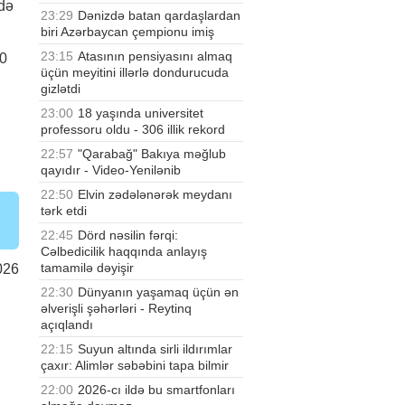
 də
23:29
Dənizdə batan qardaşlardan
biri Azərbaycan çempionu imiş
23:15
Atasının pensiyasını almaq
20
üçün meyitini illərlə dondurucuda
gizlətdi
23:00
18 yaşında universitet
professoru oldu - 306 illik rekord
22:57
"Qarabağ" Bakıya məğlub
qayıdır - Video-Yenilənib
22:50
Elvin zədələnərək meydanı
tərk etdi
22:45
Dörd nəsilin fərqi:
Cəlbedicilik haqqında anlayış
tamamilə dəyişir
026
22:30
Dünyanın yaşamaq üçün ən
əlverişli şəhərləri - Reytinq
açıqlandı
22:15
Suyun altında sirli ildırımlar
çaxır: Alimlər səbəbini tapa bilmir
22:00
2026-cı ildə bu smartfonları