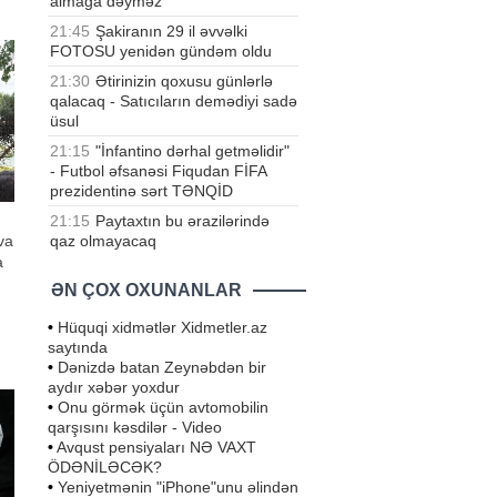
almağa dəyməz
21:45
Şakiranın 29 il əvvəlki
FOTOSU yenidən gündəm oldu
21:30
Ətirinizin qoxusu günlərlə
qalacaq - Satıcıların demədiyi sadə
üsul
21:15
"İnfantino dərhal getməlidir"
- Futbol əfsanəsi Fiqudan FİFA
prezidentinə sərt TƏNQİD
21:15
Paytaxtın bu ərazilərində
qaz olmayacaq
va
a
ƏN ÇOX OXUNANLAR
•
Hüquqi xidmətlər Xidmetler.az
saytında
b.
•
Dənizdə batan Zeynəbdən bir
lif
aydır xəbər yoxdur
•
Onu görmək üçün avtomobilin
qarşısını kəsdilər - Video
•
Avqust pensiyaları NƏ VAXT
ÖDƏNİLƏCƏK?
•
Yeniyetmənin "iPhone"unu əlindən