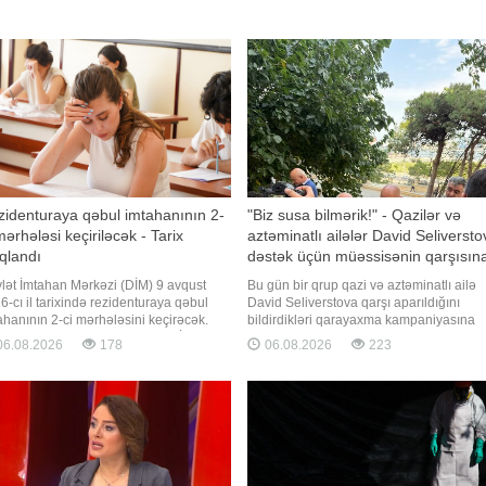
identuraya qəbul imtahanının 2-
"Biz susa bilmərik!" - Qazilər və
mərhələsi keçiriləcək - Tarix
aztəminatlı ailələr David Seliversto
qlandı
dəstək üçün müəssisənin qarşısın
toplaşdı
lət İmtahan Mərkəzi (DİM) 9 avqust
Bu gün bir qrup qazi və aztəminatlı ailə
6-cı il tarixində rezidenturaya qəbul
David Seliverstova qarşı aparıldığını
ahanının 2-ci mərhələsini keçirəcək.
bildirdikləri qarayaxma kampaniyasına
.AZ xəbər verir ki, bu barədə DİM
etiraz əlaməti olaraq onun fəaliyyət
6.08.2026
178
06.08.2026
223
umat yayıb. İmtahan Bakıda DİM-in
göstərdiyi müəssisənin qarşısına toplaşı
ktron imtahanlar korpusunda (Binəqədi
xəbər verir ki, toplaşanlar əllərində müxtə
onu, S.S.Axundov, 50. TÜRKPA-nın
şüarlar tutaraq, haqqında yayılan
ı) və Naxçıvan şəhəri 4 sayl
məlumatlarla razı olmadıqların