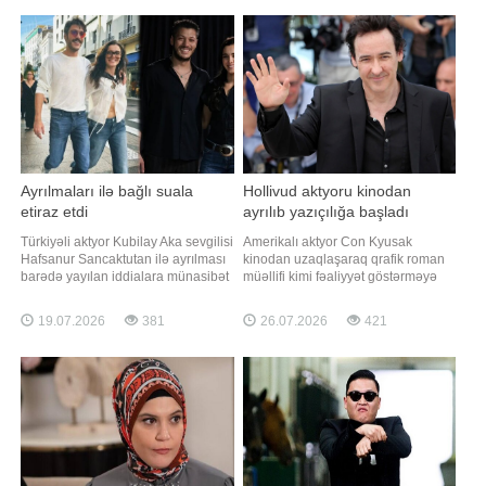
fotonu paylaşaraq ona duyğusal
paylaşımına qısa olaraq "Sevgi"
sözlər həsr edib. Xoşqədəm bildirib
sözünü yazıb. Qeyd edək ki,
ki, Arda pianoya başlayand
sənətçinin İnam adlı daha bir övladı
var
Ayrılmaları ilə bağlı suala
Hollivud aktyoru kinodan
etiraz etdi
ayrılıb yazıçılığa başladı
Türkiyəli aktyor Kubilay Aka sevgilisi
Amerikalı aktyor Con Kyusak
Hafsanur Sancaktutan ilə ayrılması
kinodan uzaqlaşaraq qrafik roman
barədə yayılan iddialara münasibət
müəllifi kimi fəaliyyət göstərməyə
bildirib. Axşam.az xəbər verir ki,
başladığını açıqlayıb. xəbər verir ki,
aktyor münasibətlərinin davam
aktyor bu barədə "Variety" nəşrinə
19.07.2026
381
26.07.2026
421
etdiyini açıqlayıb. "Əlaqəmiz davam
müsahibəsində danışıb. Kyusakın
edir, heç bir problem yoxdur.
sözlərinə görə, qrafik romanlar
Münasibətlər sosial mediada
həmişə ona kinematoqrafiyaya ən
yaşanmır", - deyə Kubila
yaxın janr kimi görünüb