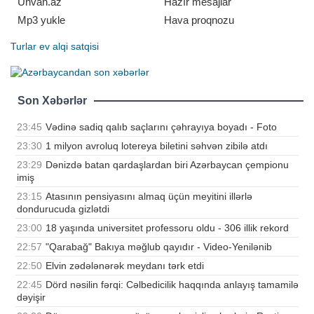
Unvan.az
Hazır mesajlar
Mp3 yukle
Hava proqnozu
Turlar
ev alqi satqisi
Son Xəbərlər
23:45
Vədinə sadiq qalıb saçlarını çəhrayıya boyadı - Foto
23:30
1 milyon avroluq lotereya biletini səhvən zibilə atdı
23:29
Dənizdə batan qardaşlardan biri Azərbaycan çempionu
imiş
23:15
Atasının pensiyasını almaq üçün meyitini illərlə
dondurucuda gizlətdi
23:00
18 yaşında universitet professoru oldu - 306 illik rekord
22:57
"Qarabağ" Bakıya məğlub qayıdır - Video-Yenilənib
22:50
Elvin zədələnərək meydanı tərk etdi
22:45
Dörd nəsilin fərqi: Cəlbedicilik haqqında anlayış tamamilə
dəyişir