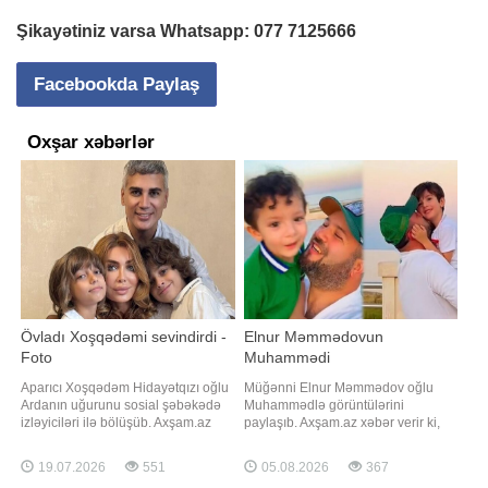
Şikayətiniz varsa Whatsapp:
077 7125666
Facebookda Paylaş
Oxşar xəbərlər
Övladı Xoşqədəmi sevindirdi -
Elnur Məmmədovun
Foto
Muhammədi
Aparıcı Xoşqədəm Hidayətqızı oğlu
Müğənni Elnur Məmmədov oğlu
Ardanın uğurunu sosial şəbəkədə
Muhammədlə görüntülərini
izləyiciləri ilə bölüşüb. Axşam.az
paylaşıb. Axşam.az xəbər verir ki,
xəbər verir ki, aparıcı beynəlxalq
ifaçı övladı ilə birlikdə çəkdirdiyi
festivalda birinci yerə layiq görülən
videonu sosial şəbəkə hesabında
19.07.2026
551
05.08.2026
367
oğlunun mükafat aldığı anlardan
izləyiciləri ilə bölüşüb. Elnur