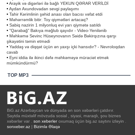
•
Arayik və digərləri ilə bağlı YEKUN QƏRAR VERİLDİ
•
Aydan Axundovadan sevgi paylaşımı
•
Tahir Kərimlinin şəhid anası olan bacısı vəfat etdi
•
Məhərrəmlik bitir: Toy qiymətləri artacaq?
•
Sabiq nazirin 1 milyonluq evi yarı qiymətə satıldı
•
"Qarabağ" Bakıya məğlub qayıdır - Video-Yenilənib
•
Məhkəmə Sevinc Hüseynovanın Səidə Bəkirqızına qarşı
şikayətini təmin etmədi
•
Yaddaş və diqqət üçün ən yaxşı içki hansıdır? - Nevroloqdan
cavab
•
Eyni iddia ilə ikinci dəfə məhkəməyə müraciət etmək
mümkündürmü?
TOP MP3
BiG.az Azərbaycan və dünyada ən son xəbərləri çatdırır.
Saytda müxtəlif mövzuda sosial , siyasi, maraqlı, şou biznes
xəbərlər var .
son xeberler
oxumaq üçün big.az saytını izləyin .
sonxeber.az
|
Bizimlə Əlaqə