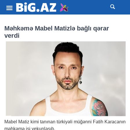
Məhkəmə Mabel Matizlə bağlı qərar
verdi
Mabel Matiz kimi tanınan türkiyəli müğənni Fatih Karacanın
məhkəmə işi yekunlaşıb.