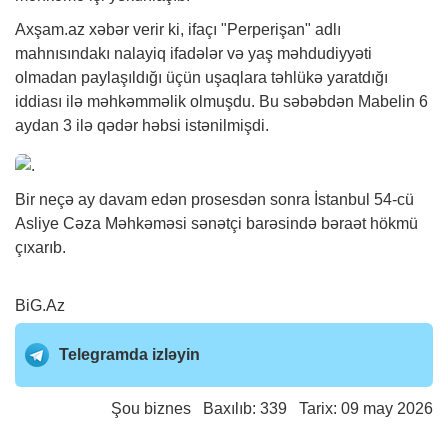
Axşam.az
xəbər
verir ki, ifaçı "Perperişan" adlı
mahnısındakı nalayiq ifadələr və yaş məhdudiyyəti
olmadan paylaşıldığı üçün uşaqlara təhlükə yaratdığı
iddiası ilə məhkəmməlik olmuşdu. Bu səbəbdən Mabelin 6
aydan 3 ilə qədər həbsi istənilmişdi.
Bir neçə ay davam edən prosesdən sonra İstanbul 54-cü
Asliye Cəza Məhkəməsi sənətçi barəsində bəraət hökmü
çıxarıb.
BiG.Az
Telegramda izləyin
Şou biznes
Baxılıb: 339 Tarix: 09 may 2026