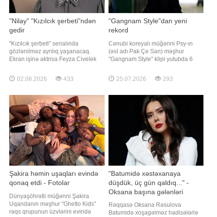
"Nilay" "Kızılcık şerbeti"ndən
"Gangnam Style"dan yeni
gedir
rekord
"Kızılcık şerbeti" serialında
Cənubi koreyalı müğənni Psy-ın
gözlənilməz ayrılıq yaşanacaq.
(əsl adı Pak Çe San) məşhur
Ekran işinə aktrisa Feyza Civelek
"Gangnam Style" klipi yutubda 6
vida edəcək. Maraqlı məqamlardan
milyard baxış sayını keçib.
biri də bununla bağlı xəbər
Axşam.az xəbər verir ki, bu barədə
02.08.2026
433
25.07.2026
293
yayıldıqdan sonra aktrisa instaqram
"Billboard" məlumat yayıb. 2012-ci
hesabını tamamilə bağlayıb. Qeyd
ildə yayımlanan klip bu göstəriciyə
edək ki, 5-ci mövsümünün
çatan ilk K-pop videosu olub.
yayımlanması gözlənilən serialın
Rejissoru Ço Su Hyon ola
baş rolun
Şakira həmin uşaqları evində
"Batumidə xəstəxanaya
qonaq etdi - Fotolar
düşdük, üç gün qaldıq..." -
Oksana başına gələnləri
Dünyaşöhrətli müğənni Şakira
danışdı
Uqandanın məşhur "Ghetto Kids"
Rəqqasə Oksana Rəsulova
rəqs qrupunun üzvlərini evində
Batumidə xoşagəlməz hadisələrlə