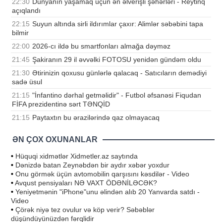
22:30
Dünyanın yaşamaq üçün ən əlverişli şəhərləri - Reytinq
açıqlandı
22:15
Suyun altında sirli ildırımlar çaxır: Alimlər səbəbini tapa
bilmir
22:00
2026-cı ildə bu smartfonları almağa dəyməz
21:45
Şakiranın 29 il əvvəlki FOTOSU yenidən gündəm oldu
21:30
Ətirinizin qoxusu günlərlə qalacaq - Satıcıların demədiyi
sadə üsul
21:15
"İnfantino dərhal getməlidir" - Futbol əfsanəsi Fiqudan
FİFA prezidentinə sərt TƏNQİD
21:15
Paytaxtın bu ərazilərində qaz olmayacaq
ƏN ÇOX OXUNANLAR
•
Hüquqi xidmətlər Xidmetler.az saytında
•
Dənizdə batan Zeynəbdən bir aydır xəbər yoxdur
•
Onu görmək üçün avtomobilin qarşısını kəsdilər - Video
•
Avqust pensiyaları NƏ VAXT ÖDƏNİLƏCƏK?
•
Yeniyetmənin "iPhone"unu əlindən alıb 20 Yanvarda satdı -
Video
•
Çörək niyə tez ovulur və köp verir? Səbəblər
düşündüyünüzdən fərqlidir