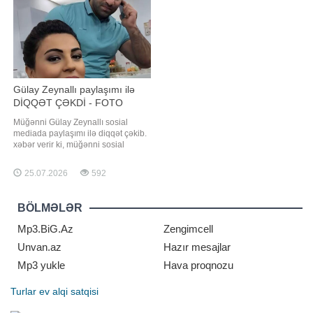
Gülay Zeynallı paylaşımı ilə
DİQQƏT ÇƏKDİ - FOTO
Müğənni Gülay Zeynallı sosial
mediada paylaşımı ilə diqqət çəkib.
xəbər verir ki, müğənni sosial
şəbəkədə yeni görüntülərini
paylaşıb. Görüntülərdə Gülay
25.07.2026
592
görünüşü ilə diqqət çəkib. Onun
paylaşımına çoxsaylı təriflər gəlib.
Həmin fotoları təqdim edirik:
BÖLMƏLƏR
Mp3.BiG.Az
Zengimcell
Unvan.az
Hazır mesajlar
Mp3 yukle
Hava proqnozu
Turlar
ev alqi satqisi