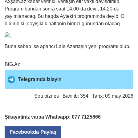
Axşam.az
xəbər
verir ki, verilişin efir vaxtı dəyişdirilib.
Proqram bundan sonra saat 14:00-da deyil, 14:20-də
yayımlanacaq. Bu haqda Aytəkin proqramında deyib. O
bildirib ki, dəyişiklik həftənin birinci günündən olacaq.
Buna səbəb isə aparıcı Lalə Azərtaşın yeni proqramı olub.
BiG.Az
Telegramda izləyin
Şou biznes
Baxılıb: 354 Tarix: 09 may 2026
Şikayətiniz varsa Whatsapp:
077 7125666
Facebookda Paylaş