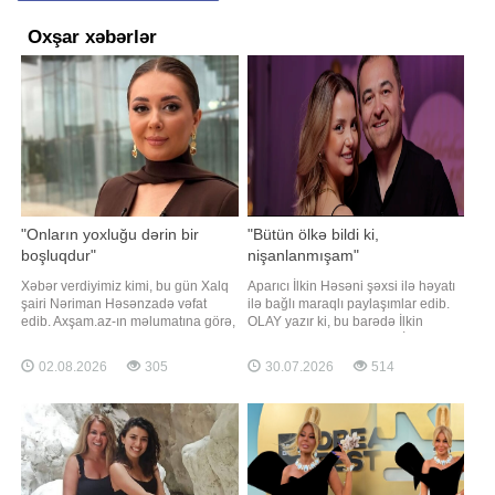
Oxşar xəbərlər
"Onların yoxluğu dərin bir
"Bütün ölkə bildi ki,
boşluqdur"
nişanlanmışam"
Xəbər verdiyimiz kimi, bu gün Xalq
Aparıcı İlkin Həsəni şəxsi ilə həyatı
şairi Nəriman Həsənzadə vəfat
ilə bağlı maraqlı paylaşımlar edib.
edib. Axşam.az-ın məlumatına görə,
OLAY yazır ki, bu barədə İlkin
aparıcı Lalə Azərtaş bununla bağlı
"Pərvizə görə"də danışıb. İlkin
sosial media hesabında paylaşım
nişanlılıq dövründə mediada
02.08.2026
305
30.07.2026
514
edib. Aparıcı ötən ilin məhz bu günü
yazılan xəbərlərdən söz açıb
dünyasını dəyişən Xalq artisti Arif
Babayevi də yad edib. "Avqustun 1-i
Azərbaycan mədəniyyətini