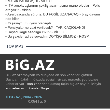
•
Mal əti BAHALAŞDI - VİDEO
•
İTV əməkdaşlarının çəkiliş aparmasına mane oldular - Polis
araşdırır - Video
•
Azərbaycanda sürpriz: BU FƏSİL UZANACAQ - 5 ay davam
edə bilər
•
Yaşasaydı, 35 yaşı olacaqdı…
•
Pensiyalar nə vaxt veriləcək? - TARİX AÇIQLANDI
•
Rəşad Dağlı azadlığa çıxır? - VİDEO
•
Bu şəxslər ad və soyadını DƏYİŞƏ BİLMƏZ - RƏSMİ
TOP MP3
BiG.az Azərbaycan və dünyada ən son xəbərləri çatdırır.
Saytda müxtəlif mövzuda sosial , siyasi, maraqlı, şou biznes
xəbərlər var .
son xeberler
oxumaq üçün big.az saytını izləyin .
sonxeber.az
|
Bizimlə Əlaqə
© BiG.AZ , 2004 - 2026
0.054 | a: 0