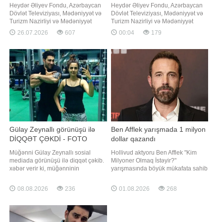
Heydər Əliyev Fondu, Azərbaycan
Heydər Əliyev Fondu, Azərbaycan
Dövlət Televiziyası, Mədəniyyət və
Dövlət Televiziyası, Mədəniyyət və
Turizm Nazirliyi və Mədəniyyət
Turizm Nazirliyi və Mədəniyyət
Fondunun birgə təşkil etdiyi VI
Fondunun birgə təşkil etdiyi VI
26.07.2026
607
00:04
179
Muğam Müsabiqəsinin qalibi - Qran
Muğam Müsabiqəsinin qalibi - Qran
Pri mükafatının sahibi Almaxanım
Pri mükafatının sahibi Almaxanım
Əhmədli sosial mediada paylaşımı
Əhmədli sosial mediada paylaşım
ilə diqqət çəkib. xəbər verir ki,
edib. xəbər verir ki, Almaxanım
Almaxanım sosial mediada yeni
instaqramda yeni fotolarını
görüntülərin
izləyicilər
Gülay Zeynallı görünüşü ilə
Ben Afflek yarışmada 1 milyon
DİQQƏT ÇƏKDİ - FOTO
dollar qazandı
Müğənni Gülay Zeynallı sosial
Hollivud aktyoru Ben Afflek "Kim
mediada görünüşü ilə diqqət çəkib.
Milyoner Olmaq İstəyir?"
xəbər verir ki, müğənninin
yarışmasında böyük mükafata sahib
"instagram" hesabında yeni
olub. Axşam.az xəbər verir ki, 53
görüntüsünü paylaşıb. Paylaşımda
yaşlı aktyor ABŞ-də yayımlanan və
08.08.2026
236
01.08.2026
268
Gülay gözəlliyi və təbii görünüşü ilə
aparıcılığını Cimmi Kimmelin etdiyi
hər kəsi heyran edib. Sözügedən
yarışmaya qonaq qismində qatılıb.
fotonu təqdim edirik:
Ben Afflek "Jeopardy!" yarışmasının
qalibi Ceymi Dinql