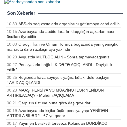
Son Xəbərlər
10:30
ABŞ-də sağ xəstələrin orqanlarını götürməyə cəhd edilib
10:15
Azərbaycanda auditorlara fırıldaqçılığın aşkarlanması
üsulları öyrədilib
10:00
Əraqçi: İran və Oman Hörmüz boğazında yeni gəmiçilik
marşrutu üzrə razılaşmaya yaxındır
00:29
Avqustda MÜTLƏQ ALIN - Sonra tapmayacaqsınız
00:27
Pensiyalarla bağlı İLK DƏFƏ AÇIQLANDI - Dəyişiklik
edilir?
00:25
Regionda hava soyuyur: yağış, külək, dolu başlayır -
TARİX AÇIQLANDI
00:23
MAAŞ, PENSİYA VƏ MÜAVİNƏTLƏR YENİDƏN
ARTIRILACAQ? - Mühüm AÇIQLAMA
00:21
Qarpızın üstünə buna görə daş qoyurlar
00:19
Azərbaycanda kişilər üçün pensiya yaşı YENİDƏN
ARTIRILA BİLƏR? - 67-yə qədər...
00:17
Yayın ən bərəkətli tərəvəzi: Kolundan DƏRDİKCƏ