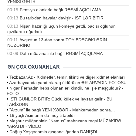
YENİSİ GƏLİR
00:15
Pensiya alanlarla bağlı RƏSMİ AÇIQLAMA
00:13
Bu tarixdən havalar dəyişir - İSTİLƏR BİTİR
00:13
Nişan hazırlığı üçün köməyə getdi, bacısı oğlunun
qızıllarını oğurladı
00:11
Avqustun 13-dən sonra TOY EDƏCƏKLƏRİN
NƏZƏRİNƏ
00:09
Dəfn müavinəti ilə bağlı RƏSMİ AÇIQLAMA
ƏN ÇOX OXUNANLAR
•
Tezbazar.Az - Xidmətlər, təmir, tikinti və digər xidmət elanları
•
Azərbaycanda yandırılaraq öldürülən ƏR-ARVADIN FOTOSU
•
Nigar Fərhadın həbs olunan əri kimdir, nə işlə məşğuldur? -
FOTO
•
İSTİ GÜNLƏR BİTİR: Güclü külək və leysan gəlir - BU
TARİXDƏN
•
"Arzum" ilə bağlı YENİ XƏBƏR - Məhkəmədən sonra…
•
16 yaşlı Asimanın da meyiti tapıldı
•
Məşhur müğənninin "Namus" mahnısına rəqsi MÜZAKİRƏ
YARATDI - VİDEO
•
Doğuş Xoşqədəmin qısqanclığından DANIŞDI