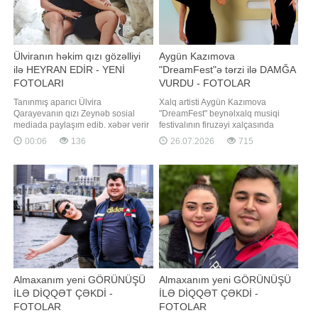
Ülviranın həkim qızı gözəlliyi
Aygün Kazımova
ilə HEYRAN EDİR - YENİ
"DreamFest"ə tərzi ilə DAMĞA
FOTOLARI
VURDU - FOTOLAR
Tanınmış aparıcı Ülvira
Xalq artisti Aygün Kazımova
Qarayevanın qızı Zeynəb sosial
"DreamFest" beynəlxalq musiqi
mediada paylaşım edib. xəbər verir
festivalının firuzəyi xalçasında
ki, Zeynəb "instagram" hesabında
görüntülənib. Axşam.az xəbər verir
00:06
136
26.07.2026
715
yeni fotolarını paylaşıb. Onun
ki, ölkənin əsas ulduzu tədbirə
paylaşımı izləyicilərin marağına
xüsusi tərzi ilə damğa vurub. Pop
səbəb olub. Qeyd edək ki, Ülviranın
kraliça zövqlü geyimi və fərqli saç
qızı tibb təhsilini Türkiyədə alıb,
düzümü ilə diqqət mərkəzində olub,
orada da çalışır. Həmin fotolar
qonaqların və fotoqrafları
Almaxanım yeni GÖRÜNÜŞÜ
Almaxanım yeni GÖRÜNÜŞÜ
İLƏ DİQQƏT ÇƏKDİ -
İLƏ DİQQƏT ÇƏKDİ -
FOTOLAR
FOTOLAR