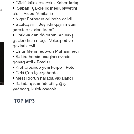
•
Güclü külək əsəcək - Xəbərdarlıq
•
"Sabah" ÇL-də ilk məğlubiyyətini
da
aldı - Video-Yenilənib
•
Nigar Fərhadın əri həbs edildi
•
Saakaşvili: "Beş ildir qeyri-insani
ə
şəraitdə saxlanılıram"
•
Ürək və qan dövranını ən yaxşı
ub
gücləndirən məşq: Velosiped və
gəzinti deyil
•
Elnur Məmmədovun Muhammədi
•
Şakira həmin uşaqları evində
qonaq etdi - Fotolar
•
Kral ailəsində yeni körpə - Foto
•
Ceki Çan İçərişəhərdə
•
Messi görün harada yaxalandı
•
Bakıda qısamüddətli yağış
yağacaq, külək əsəcək
TOP MP3
ün