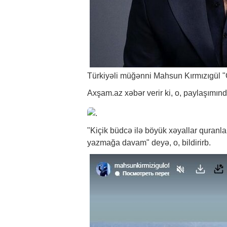
Türkiyəli müğənni Mahsun Kırmızıgül "
Axşam.az
xəbər
verir ki, o, paylaşımı
"Kiçik büdcə ilə böyük xəyallar quranl
yazmağa davam" deyə, o, bildirirb.