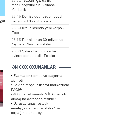
23:52
"Sabah" ÇL-də ilk
məğlubiyyətini aldı - Video-
Yenilənib
23:45
Dənizə getməzdən əvvəl
oxuyun - 10 vacib qayda
025
23:30
Kral ailəsində yeni körpə -
Foto
23:15
Ronaldonun 30 milyonluq
"oyuncaq"ları... - Fotolar
23:00
Şakira həmin uşaqları
evində qonaq etdi - Fotolar
ƏN ÇOX OXUNANLAR
•
Evakuator xidməti və daşınma
xidməti
•
Bakıda məşhur ticarət mərkəzində
FACİƏ
•
400 manat maaşla MİDA mənzili
almaq nə dərəcədə realdır?
•
Üç uşaq anası estetik
əməliyyatdan sonra ölüb - "Bacımı
torpağın altına qoydu..."