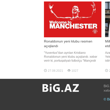
Dub
qar
Ronaldonun yeni klubu rəsmən
Mil
açıqlandı
et
"Yuventus"dan ayrılan Kristiano
Azə
Ronaldonun yeni klubu açıqlanıb. xəbər
Yel
verir ki, portuqaliyalı futbolçu "Mançestr
isti
Yunayted"ə transfer olunub. Məlumatı
leg
İngiltərə klubunun rəsmi saytı yayıb. Qeyd
baş
27.08.2021
1027
2
edək ki, təcrübəli forvard daha öncə də
evl
"qırmızı şeytanlar"da çıxış edib
toy
gün
BiG.
xəbə
© B