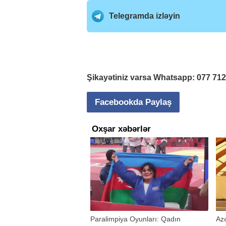
Telegramda izləyin
Şikayətiniz varsa Whatsapp:
077 71
Facebookda Paylaş
Oxşar xəbərlər
Paralimpiya Oyunları: Qadın
Azə