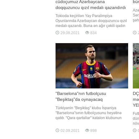
cüdoçumuz Azərbaycana
bü
doqquzuncu qızıl medalı qazandırdı
Azə
Sər
Tokioda keçirilən Yay Paralimpiya
şəh
Oyunlarında Azərbaycan doqquzuncu qızıl
çem
medalı qazanıb. Buna ən ağır çəkili qadın
çək
cüdoçumuz Dürsədəf Kərimova (+70 kq)
29.08.2021
834
2
idm
nail olub. O, finalda Zarina Baybatinaya
gəl
(Qazaxıstan) ipponla qalib gələrək qızıl
Məm
medal qazanıb. Bu nəticədən sonra
Azərbaycan doqquz qızıl və iki bürün
"Barselona"nın futbolçusu
DÇ-
"Beşiktaş"da oynayacaq
mər
YE
Türkiyənin "Beşiktaş" klubu İspaniya
"Barselona"sının futbolçusunu heyətinə
Fut
qatıb. "Qara qartallar" katalon klubunun
dün
bosiyalı üzvü Miralem Pyaniçi icarəyə
növ
götürüb. "Barsa"da illik 8 milyon avro
məl
02.09.2021
898
0
məvacib alan Pyaniçə İstanbul
baş
təmsilçisinin heyətində 3 milyon avr
mat