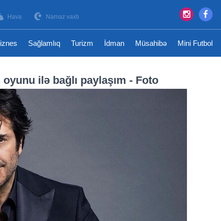
Hava
Namaz vaxtı
iznes
Sağlamlıq
Turizm
İdman
Müsahibə
Mini Futbol
oyunu ilə bağlı paylaşım - Foto