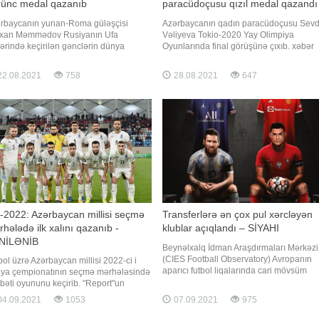
rünc medal qazanıb
paracüdoçusu qızıl medal qazandı
rbaycanın yunan-Roma güləşçisi
Azərbaycanın qadın paracüdoçusu Sev
xan Məmmədov Rusiyanın Ufa
Vəliyeva Tokio-2020 Yay Olimpiya
ərində keçirilən gənclərin dünya
Oyunlarında final görüşünə çıxıb. xəbər
pionatında final görüşünə çıxıb. 130 kq
verir ki, 57 kq çəki dərəcəsində mübariz
i dərəcəsində mübarizə aparan
aparan idmançı qızıl medal uğrunda
2.08.2021
758
28.08.2021
647
ançı türkiyəli Muhammet Bakirlə üz-üzə
qarşılaşmada Pərvinə Səməndərova ilə
ib. Rəqibinə 1:3 hesabı ilə məğlub olan
üz-üzə gəlib. Rəqini 1:0 hesabı ilə məğl
mədov gümüş medalla kifayətlənib. 5
edən Vəliyeva paralimpiya çempion
2022: Azərbaycan millisi seçmə
Transferlərə ən çox pul xərcləyən
hələdə ilk xalını qazanıb -
klublar açıqlandı – SİYAHI
NİLƏNİB
Beynəlxalq İdman Araşdırmaları Mərkəzi
(CIES Football Observatory) Avropanın
bol üzrə Azərbaycan millisi 2022-ci i
aparıcı futbol liqalarında cari mövsüm
ya çempionatının seçmə mərhələsində
öncəsi yeni heyətin formalaşdırılması üç
bəti oyununu keçirib. "Report"un
ən çox pul xərcləyən klubların reytinqini
umatına görə, Canni De Byazinin
4.09.2021
1053
07.09.2021
975
tərtib edib. -a istinadən xəbər verir ki, bir
çılıq etdiyi kollektiv A qrupundakı 4-cü
çox gözləntilərin əksinə olaraq, PSJ
çında İrlandiyanın qonağı olub.