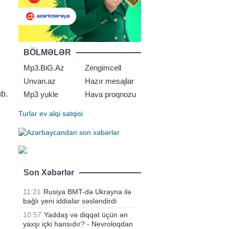
BÖLMƏLƏR
Mp3.BiG.Az
Zengimcell
Unvan.az
Hazır mesajlar
ıb.
Mp3 yukle
Hava proqnozu
Turlar
ev alqi satqisi
Son Xəbərlər
11:21
Rusiya BMT-də Ukrayna ilə
bağlı yeni iddialar səsləndirdi
10:57
Yaddaş və diqqət üçün ən
yaxşı içki hansıdır? - Nevroloqdan