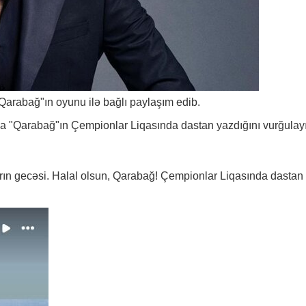
Qarabağ"ın oyunu ilə bağlı paylaşım edib.
nda "Qarabağ"ın Çempionlar Liqasında dastan yazdığını vurğulay
arın gecəsi. Halal olsun, Qarabağ! Çempionlar Liqasında dastan