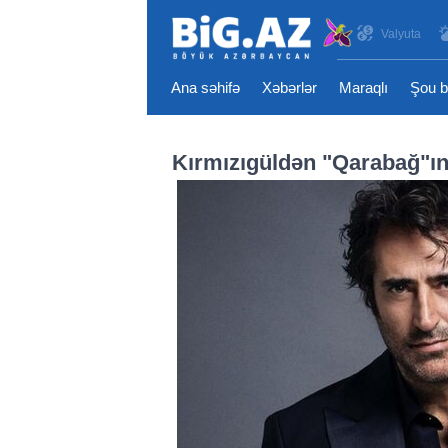
Valyuta
Ana səhifə
Xəbərlər
Maraqlı
Şou b
Kırmızıgüldən "Qarabağ"ın 