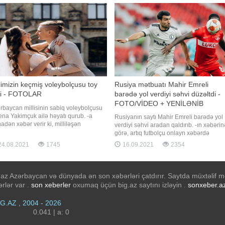
siyahıda yalnız üçünc
lindəki "Aviva" stadionunda keçirilən
şılaşm
limizin keçmiş voleybolçusu toy
Rusiya mətbuatı Mahir Emreli
di - FOTOLAR
barədə yol verdiyi səhvi düzəltdi -
FOTO/VİDEO + YENİLƏNİB
rbaycan millisinin sabiq voleybolçusu
ena Yakimçuk ailə həyatı qurub. -a
Rusiyanın saytı Mahir Emreli barədə yol
nadən xəbər verir ki, milliləşən
verdiyi səhvi aradan qaldırıb. -ın xəbərin
ionerin toy mərasimi vətəni Ukraynada
görə, artıq futbolçu onlayn xəbərdə
 tutub. Xanım voleybolçu Dmitri Şatovla
azərbaycanlı kimi təqdim olunub. 13:34.
4.08.2021
1745
16.09.2021
2354
ənib. Kiyevdə anadan olan Yelenanın
Millimizin futbolçusu Mahir Emreli
u da paytaxtda gerçəkləşib. Cütlük şad
Rusiyada erməni oyunçu kimi təqdim
ünü Kiyev vilayətind
edilib. xəbər verir ki, Rusiyanın məşhur
idman saytlarından olan futbolçumu
az Azərbaycan və dünyada ən son xəbərləri çatdırır. Saytda müxtəlif mö
rlər var .
son xeberler
oxumaq üçün big.az saytını izləyin .
sonxeber.a
iG.AZ , 2004 - 2026
0.041 | a: 0