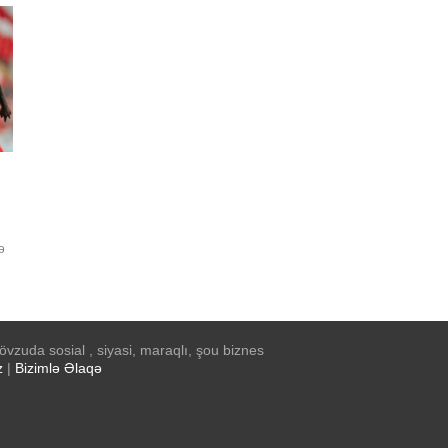
ə
vzuda sosial , siyasi, maraqlı, şou biznes
z
|
Bizimlə Əlaqə