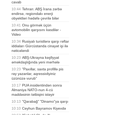
cavab
10:44
Tehran: ABŞ İrana zərbə
endirsə, regiondakı enerji
obyektləri hədəfə çevrilə bilər
10:41
Onu görmək üçün
avtomobilin qarşısını kəsdilər -
Video
10:34
Rusiyalı turistlərə qarşı rəftar
iddiaları Gürcüstanda cinayət işi ilə
nəticələndi
10:23
ABŞ-Ukrayna kəşfiyyat
əməkdaşlığında yeni mərhələ
10:23
"Paxıllar, saxta profillə pis
rəy yazanlar, aqressivliyiniz
üzünüzə vurub"
10:17
PUA insidentindən sonra
Almaniya NATO-nun 4-cü
maddəsinin tətbiqini istəyir
10:13
"Qarabağ" "Dinamo"ya qarşı
10:10
Ceyhun Bayramov Kiyevdə