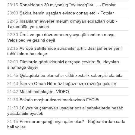
23:15
Ronaldonun 30 milyonluq "oyuncaq"ları... - Fotolar
23:00
Şakira həmin uşaqları evində qonaq etdi - Fotolar
22:45
İnsanların əvvəllər məlum olmayan əcdadları olub -
Təkamülün yeni sirləri
22:30
Ürək və qan dövranını ən yaxşı gücləndirən məşq:
Velosiped və gəzinti deyil
22:15
Avropa sahillərində sunamilər artır: Bəzi şəhərlər yeni
təhlükələrə hazırlaşır
22:00
Filmlərdə gördüklərinizi gerçəyə çevirin: Bu ideyaları
sınamağa dəyər
21:45
Qulaqdakı bu əlamətlər ciddi xəstəlik xəbərçisi ola bilər
21:43
İran və Oman Hörmüz boğazı üzrə razılığa gəldilər
21:42
Mal əti bahalaşıb - VİDEO
21:33
Bakıda məşhur ticarət mərkəzində FACİƏ
21:30
16 yaşına çatmayan uşaqlar sosial şəbəkələrdə hesab
yarada bilməyəcək
21:15
Pomidorun qabığı niyə qalın olur? - Bağbanlardan sadə
həll yolları