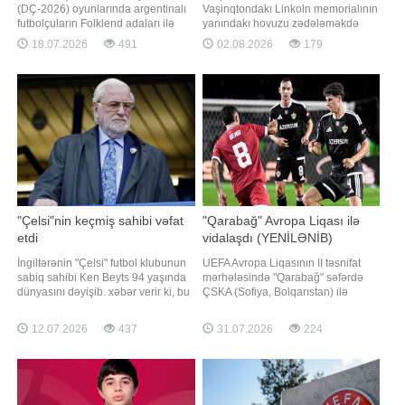
(DÇ-2026) oyunlarında argentinalı
Vaşinqtondakı Linkoln memorialının
futbolçuların Folklend adaları ilə
yanındakı hovuzu zədələməkdə
əlaqədar etirazlarını bildirmək
təqsirləndirilən keçmiş olimpiyaçı
18.07.2026
491
02.08.2026
179
hüququnu müdafiə edir. xəbər verir
Devid Hernə qarşı cinayət işinə
ki, bu barədə "Sky News"
xitam verilməsini istəyib. "Report"
telekanalının əməkdaşı Rob Harris
xəbər verir ki, bu barədə ABŞ
məlumat verib. Ağ Evin 2026-cı il
Ədliyyə Nazirliyinin sənədlərinə
dünya çempionatı üzrə işçi qrupunu
istinadən "The Washingto
"Çelsi"nin keçmiş sahibi vəfat
"Qarabağ" Avropa Liqası ilə
etdi
vidalaşdı (YENİLƏNİB)
İngiltərənin "Çelsi" futbol klubunun
UEFA Avropa Liqasının II təsnifat
sabiq sahibi Ken Beyts 94 yaşında
mərhələsində "Qarabağ" səfərdə
dünyasını dəyişib. xəbər verir ki, bu
ÇSKA (Sofiya, Bolqarıstan) ilə
barədə komandanın mətbuat
cavab oyununa çıxıb. Qaynarinfo-
xidməti məlumat yayıb. Onun
nun məlumatına görə, "Vasil Levski"
12.07.2026
437
31.07.2026
224
ölümünün səbəbi barədə məlumat
stadionunda keçirilən qarşılaşmada
verilmir. "Ken Beytsin vəfat etməsini
hesab açılmayıb - 0:0. Bakıda baş
dərin kədər hissi ilə bildiririk. Klub
tutan ilk görüşdə də tərəflər fərqlənə
onun həyat yoldaşına
bilməmişdilər