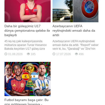
Daha bir güləşçimiz U17
Azərbaycanın UEFA
dünya çempionatına qələbə ilə
reytinqindəki əmsalı daha da
başlayıb
artdı
45 kq-lıq çəki kateqoriyasında
Azərbaycanın UEFA reytinqindəki
mübarizə aparan Tunar Həsənov
əmsalı daha da artıb. "Report" xəbər
Bakıda keçirilən U17 güləş üzrə
verir ki, bu, "Qarabağ" və "Zirə"nin
dünya çempionatında ilk görüşünə
avrokubokların I təsnifat
01.08.2026
185
17.07.2026
496
çıxıb. xəbər verir ki, o, Radoslav
mərhələsinin cavab oyununda
Velikovla (Bolqarıstan) qarşılaşıb.
qələbə qazanmaları sayəsində
Görüş Azərbaycan təmsilçisinin 4:1
mümkün olub. Ağdam təmsilçisi
hesablı qələbəsi ilə başa çatıb.
UEFA Avropa Liqasında
Qeyd edək ki, daha əvvəl Tunar
İslandiyanın "Vestri"
Quliye
Futbol bayramı başa çatır: Bu
gün möhtəşəm İspaniya -