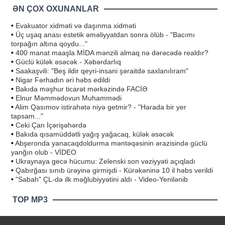
ƏN ÇOX OXUNANLAR
•
Evakuator xidməti və daşınma xidməti
•
Üç uşaq anası estetik əməliyyatdan sonra ölüb - "Bacımı
torpağın altına qoydu..."
•
400 manat maaşla MİDA mənzili almaq nə dərəcədə realdır?
•
Güclü külək əsəcək - Xəbərdarlıq
•
Saakaşvili: "Beş ildir qeyri-insani şəraitdə saxlanılıram"
•
Nigar Fərhadın əri həbs edildi
•
Bakıda məşhur ticarət mərkəzində FACİƏ
•
Elnur Məmmədovun Muhammədi
•
Alim Qasımov istirahətə niyə getmir? - "Harada bir yer
tapsam..."
•
Ceki Çan İçərişəhərdə
•
Bakıda qısamüddətli yağış yağacaq, külək əsəcək
•
Abşeronda yanacaqdoldurma məntəqəsinin ərazisində güclü
yanğın olub - VİDEO
•
Ukraynaya gecə hücumu: Zelenski son vəziyyəti açıqladı
•
Qabırğası sınıb ürəyinə girmişdi - Kürəkəninə 10 il həbs verildi
•
"Sabah" ÇL-də ilk məğlubiyyətini aldı - Video-Yenilənib
TOP MP3