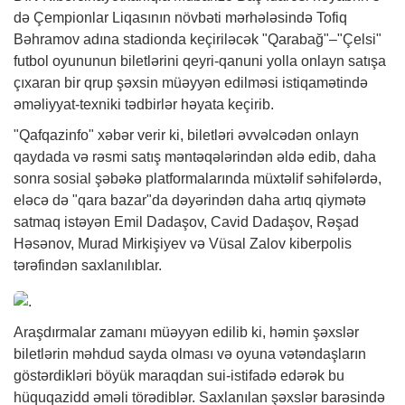
də Çempionlar Liqasının növbəti mərhələsində Tofiq
Bəhramov adına stadionda keçiriləcək "Qarabağ"–"Çelsi"
futbol oyununun biletlərini qeyri-qanuni yolla onlayn satışa
çıxaran bir qrup şəxsin müəyyən edilməsi istiqamətində
əməliyyat-texniki tədbirlər həyata keçirib.
"Qafqazinfo"
xəbər
verir ki, biletləri əvvəlcədən onlayn
qaydada və rəsmi satış məntəqələrindən əldə edib, daha
sonra sosial şəbəkə platformalarında müxtəlif səhifələrdə,
eləcə də "qara bazar"da dəyərindən daha artıq qiymətə
satmaq istəyən Emil Dadaşov, Cavid Dadaşov, Rəşad
Həsənov, Murad Mirkişiyev və Vüsal Zalov kiberpolis
tərəfindən saxlanılıblar.
Araşdırmalar zamanı müəyyən edilib ki, həmin şəxslər
biletlərin məhdud sayda olması və oyuna vətəndaşların
göstərdikləri böyük maraqdan sui-istifadə edərək bu
hüquqazidd əməli törədiblər. Saxlanılan şəxslər barəsində