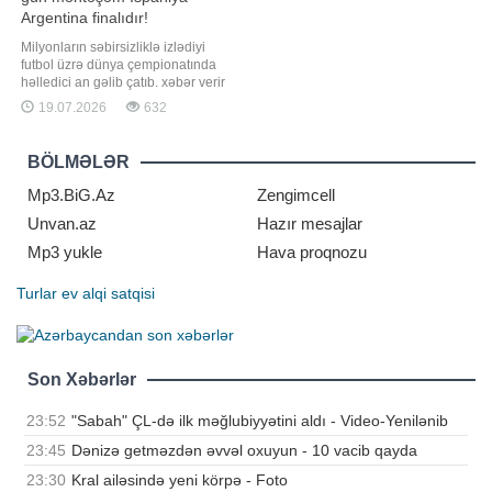
Argentina finalıdır!
Milyonların səbirsizliklə izlədiyi
futbol üzrə dünya çempionatında
həlledici an gəlib çatıb. xəbər verir
ki, turnirin ən vacib matçında -
19.07.2026
632
böyük finalda qızıl medal uğrunda
İspaniya və Argentina milli
komandaları amansız mübarizədə
BÖLMƏLƏR
üz-üzə gələcəklər. Futbol
azarkeşlərinin diqqət mərkəzində
Mp3.BiG.Az
Zengimcell
olacaq bu həlledic
Unvan.az
Hazır mesajlar
Mp3 yukle
Hava proqnozu
Turlar
ev alqi satqisi
Son Xəbərlər
23:52
"Sabah" ÇL-də ilk məğlubiyyətini aldı - Video-Yenilənib
23:45
Dənizə getməzdən əvvəl oxuyun - 10 vacib qayda
23:30
Kral ailəsində yeni körpə - Foto