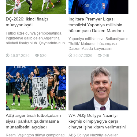
DÇ-2026: İkinci finalçı
İngiltərə Premyer Liqası
müəyyənləşdi
təmsilçisi Yaponiya millisinin
hücumçusu Daizen Maedanı
Futbol üzrə dünya çempionatında
transfer edib
İngiltərəyə qalib gələn Argentina
Yaponiya millisinin və Şotlandiyanın
növbəti finalçı olub. Qaynarinfo-nun
"Seltik" klubunun hücumçusu
məlumatına görə, Atlanta
Daizen Maeda karyerasını
stadionunda keçirilən yarımfinal
İngiltərədə Premyer Liqasında
16.07.2026
520
26.07.2026
249
mərhələsinin matçında Cənubi
davam etdirəcək. "Report" xəbər
Amerika təmsilçisi 2:1 hesablı
verir ki, "İpsviç Taun" 28 yaşlı
qələbəyə sevinib. Baxmayaraq ki,
futbolçu ilə 2029-cu ilin yayına
matçda hesabı avropalılar açıblar.
qədər nəzərdə tutulan müqavilə
55-ci dəqiqəd
imzaladığını rəsmən açıqlayıb
ABŞ argentinalı futbolçuların
WP: ABŞ Ədliyyə Nazirliyi
siyasi pankart qaldırmasına
keçmiş olimpiyaçıya qarşı
münasibətini açıqladı
cinayət işinə xitam verilməsini
tələb edib
Rəsmi Vaşinqton dünya çempionatı
ABŞ Ədliyyə Nazirliyi əvvəllər