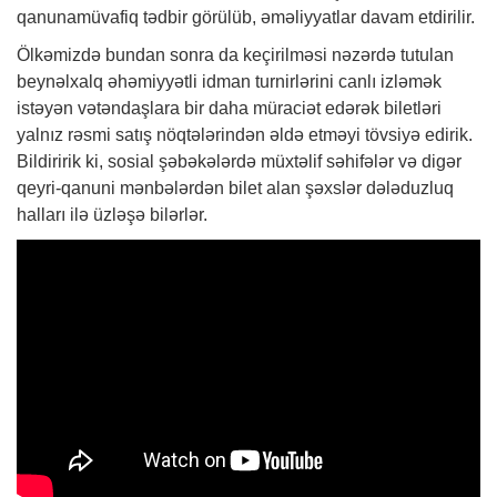
qanunamüvafiq tədbir görülüb, əməliyyatlar davam etdirilir.
Ölkəmizdə bundan sonra da keçirilməsi nəzərdə tutulan
beynəlxalq əhəmiyyətli idman turnirlərini canlı izləmək
istəyən vətəndaşlara bir daha müraciət edərək biletləri
yalnız rəsmi satış nöqtələrindən əldə etməyi tövsiyə edirik.
Bildiririk ki, sosial şəbəkələrdə müxtəlif səhifələr və digər
qeyri-qanuni mənbələrdən bilet alan şəxslər dələduzluq
halları ilə üzləşə bilərlər.