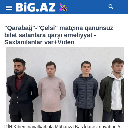
"Qarabağ"-"Çelsi" matçına qanunsuz
bilet satanlara qarşı əməliyyat -
Saxlanılanlar var+Video
DİN Kibercinayətkarlıqla Mübarizə Baş İdarəsi noyabrın 5-