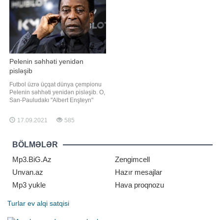
müyyənləşdirilib:
həftəsonları ictimai nəqliyyatın
fəaliyyətini
Pelenin səhhəti yenidən
pisləşib
Futbol üzrə üçqat dünya çempionu
Pelenin səhhəti yenidən pisləşib. O,
San-Pauludakı "Albert Enşteyn"
xəstəxanasının yarımintensiv
terapiya şöbəsinə köçürülüb.
17.09.2021
585
Braziliyalı futbol əfsanəsinin qırtlaq
bölgəsində problemlər aşkar edilib.
Ağırlaşmanın müvəqqəti olduğu,
BÖLMƏLƏR
xüsusi müalicə və qulluq sayəsind
Mp3.BiG.Az
Zengimcell
Unvan.az
Hazır mesajlar
Mp3 yukle
Hava proqnozu
Turlar
ev alqi satqisi