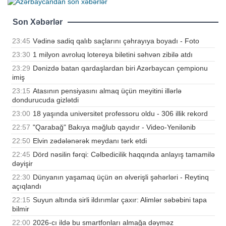
Son Xəbərlər
23:45
Vədinə sadiq qalıb saçlarını çəhrayıya boyadı - Foto
23:30
1 milyon avroluq lotereya biletini səhvən zibilə atdı
23:29
Dənizdə batan qardaşlardan biri Azərbaycan çempionu
imiş
23:15
Atasının pensiyasını almaq üçün meyitini illərlə
dondurucuda gizlətdi
23:00
18 yaşında universitet professoru oldu - 306 illik rekord
22:57
"Qarabağ" Bakıya məğlub qayıdır - Video-Yenilənib
22:50
Elvin zədələnərək meydanı tərk etdi
22:45
Dörd nəsilin fərqi: Cəlbedicilik haqqında anlayış tamamilə
dəyişir
22:30
Dünyanın yaşamaq üçün ən əlverişli şəhərləri - Reytinq
açıqlandı
22:15
Suyun altında sirli ildırımlar çaxır: Alimlər səbəbini tapa
bilmir
22:00
2026-cı ildə bu smartfonları almağa dəyməz