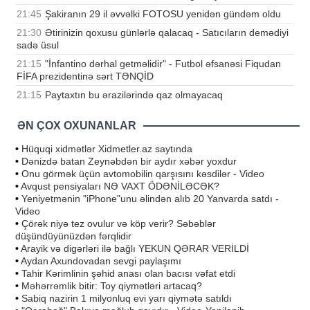
21:45
Şakiranın 29 il əvvəlki FOTOSU yenidən gündəm oldu
21:30
Ətirinizin qoxusu günlərlə qalacaq - Satıcıların demədiyi
sadə üsul
21:15
"İnfantino dərhal getməlidir" - Futbol əfsanəsi Fiqudan
FİFA prezidentinə sərt TƏNQİD
21:15
Paytaxtın bu ərazilərində qaz olmayacaq
ƏN ÇOX OXUNANLAR
•
Hüquqi xidmətlər Xidmetler.az saytında
•
Dənizdə batan Zeynəbdən bir aydır xəbər yoxdur
•
Onu görmək üçün avtomobilin qarşısını kəsdilər - Video
•
Avqust pensiyaları NƏ VAXT ÖDƏNİLƏCƏK?
•
Yeniyetmənin "iPhone"unu əlindən alıb 20 Yanvarda satdı -
Video
•
Çörək niyə tez ovulur və köp verir? Səbəblər
düşündüyünüzdən fərqlidir
•
Arayik və digərləri ilə bağlı YEKUN QƏRAR VERİLDİ
•
Aydan Axundovadan sevgi paylaşımı
•
Tahir Kərimlinin şəhid anası olan bacısı vəfat etdi
•
Məhərrəmlik bitir: Toy qiymətləri artacaq?
•
Sabiq nazirin 1 milyonluq evi yarı qiymətə satıldı