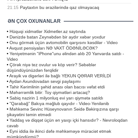
21:15
Paytaxtın bu ərazilərində qaz olmayacaq
ƏN ÇOX OXUNANLAR
•
Hüquqi xidmətlər Xidmetler.az saytında
•
Dənizdə batan Zeynəbdən bir aydır xəbər yoxdur
•
Onu görmək üçün avtomobilin qarşısını kəsdilər - Video
•
Avqust pensiyaları NƏ VAXT ÖDƏNİLƏCƏK?
•
Yeniyetmənin "iPhone"unu əlindən alıb 20 Yanvarda satdı -
Video
•
Çörək niyə tez ovulur və köp verir? Səbəblər
düşündüyünüzdən fərqlidir
•
Arayik və digərləri ilə bağlı YEKUN QƏRAR VERİLDİ
•
Aydan Axundovadan sevgi paylaşımı
•
Tahir Kərimlinin şəhid anası olan bacısı vəfat etdi
•
Məhərrəmlik bitir: Toy qiymətləri artacaq?
•
Sabiq nazirin 1 milyonluq evi yarı qiymətə satıldı
•
"Qarabağ" Bakıya məğlub qayıdır - Video-Yenilənib
•
Məhkəmə Sevinc Hüseynovanın Səidə Bəkirqızına qarşı
şikayətini təmin etmədi
•
Yaddaş və diqqət üçün ən yaxşı içki hansıdır? - Nevroloqdan
cavab
•
Eyni iddia ilə ikinci dəfə məhkəməyə müraciət etmək
mümkündürmü?