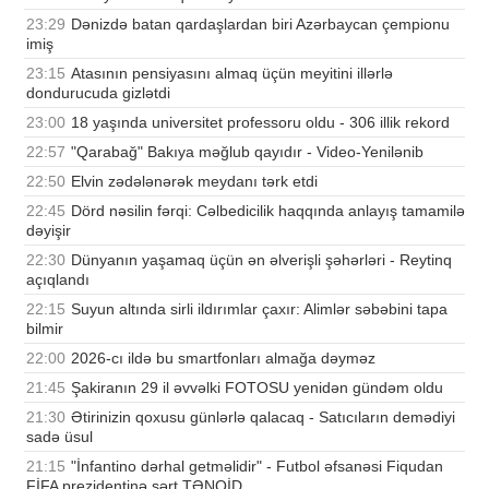
23:29
Dənizdə batan qardaşlardan biri Azərbaycan çempionu
imiş
23:15
Atasının pensiyasını almaq üçün meyitini illərlə
dondurucuda gizlətdi
23:00
18 yaşında universitet professoru oldu - 306 illik rekord
22:57
"Qarabağ" Bakıya məğlub qayıdır - Video-Yenilənib
22:50
Elvin zədələnərək meydanı tərk etdi
22:45
Dörd nəsilin fərqi: Cəlbedicilik haqqında anlayış tamamilə
dəyişir
22:30
Dünyanın yaşamaq üçün ən əlverişli şəhərləri - Reytinq
açıqlandı
22:15
Suyun altında sirli ildırımlar çaxır: Alimlər səbəbini tapa
bilmir
22:00
2026-cı ildə bu smartfonları almağa dəyməz
21:45
Şakiranın 29 il əvvəlki FOTOSU yenidən gündəm oldu
21:30
Ətirinizin qoxusu günlərlə qalacaq - Satıcıların demədiyi
sadə üsul
21:15
"İnfantino dərhal getməlidir" - Futbol əfsanəsi Fiqudan
FİFA prezidentinə sərt TƏNQİD