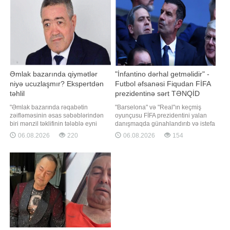
hücum etsə, nə edərdiniz?" sualını
Antarktikanın qədim dövrlərində
ünvanlayıblar
dərəyə daxil olmuş və buzlaq
altında hapsola bilmi
Əmlak bazarında qiymətlər
"İnfantino dərhal getməlidir" -
niyə ucuzlaşmır? Ekspertdən
Futbol əfsanəsi Fiqudan FİFA
təhlil
prezidentinə sərt TƏNQİD
"Əmlak bazarında rəqabətin
"Barselona" və "Real"ın keçmiş
zəifləməsinin əsas səbəblərindən
oyunçusu FİFA prezidentini yalan
biri mənzil təklifinin tələblə eyni
danışmaqda günahlandırıb və istefa
tempdə artmamasıdır. Son illərdə
verməyə çağırıb. -ın xarici mediaya
06.08.2026
220
06.08.2026
154
tikinti materiallarının bahalaşması,
istinadən xəbərinə görə,
torpaq qiymətlərinin yüksəlməsi,
portuqaliyalı futbol əfsanəsi Luiş
şəhərsalma tələblərinin
Fiqu FİFA prezidenti Canni
sərtləşdirilməsi və yeni layihələrin
İnfantinonu sərt tənqid edib.
icrasında yaranan məhdudiyyətlər
"Barselona" və "Real"ı
bazard