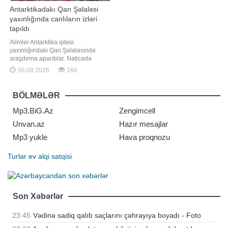
Antarktikadakı Qan Şəlaləsi
yaxınlığında canlıların izləri
tapıldı
Alimlər Antarktika qitəsi
yaxınlığındakı Qan Şəlaləsində
araşdırma aparıblar. Nəticədə
mikroskopik evakariot canlılardan
06.08.2026
166
ibarət bir topluluğun molekulyar
sübutları kəşf edilib. Tədqiqatçılar
bu tapıntının dəniz suyunun
BÖLMƏLƏR
Antarktikanın qədim dövrlərində
dərəyə daxil olmuş və buzlaq
Mp3.BiG.Az
Zengimcell
altında hapsola bilmi
Unvan.az
Hazır mesajlar
Mp3 yukle
Hava proqnozu
Turlar
ev alqi satqisi
Son Xəbərlər
23:45
Vədinə sadiq qalıb saçlarını çəhrayıya boyadı - Foto