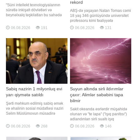
rekord
"Süni intellekt texnologiyalarının
sürətlə inkişafı dövlətləri və
ABŞ-də yaşayan Natan Tomas cəmi
beynəlxalq təşkilatları bu sahədə
18 yaş 346 günlüyündə universitet
yeni qaydalar və tələblər
professoru kimi fəaliyyətə
formalaşdırmağa sövq edir. Çünki
başlayaraq, "Ginnesin Rekordlar
06.08.2026
191
06.08.2026
131
süni intellekt artıq təkcə texnoloji
Kitabı"na düşüb. "Qafqazinfo" xəbər
yenilik deyil, həm də məlumat
verir ki, bu barədə "Ginnesin
təhlükəsizliyi, müəllif hüquqları,
Rekordlar Kitabı" təşkilatı açıqlama
şəxsi məlumatların qorunması və
yayıb. Bildirilir ki, Tomas 2023-cü
ictima
ilin avqustund
Sabiq nazirin 1 milyonluq evi
Suyun altında sirli ildırımlar
yarı qiymətə satıldı
çaxır: Alimlər səbəbini tapa
bilmir
Şərti məhkum edilmiş sabiq əmək
və əhalinin sosial müdafiəsi naziri
Sakit okeanda əsrlərdir müşahidə
Səlim Müslümovun müsadirə
olunan və "te lapa" ("işıq parıltısı")
edilmiş daha bir əmlakı satılıb.
adlandırılan sirli sualtı işıq
"Qafqazinfo" xəbər verir ki,
saçmaları alimlər üçün hələ də
06.08.2026
268
06.08.2026
146
Müslümovun paytaxtın Yasamal
açılmamış təbiət hadisələrindən biri
rayonunda yerləşən 370.4
olaraq qalır. Qaynarinfo xəbər verir
kvadratmetrlik mənzili beş dəfə
ki, "Popular Mechanics" nəşrinin