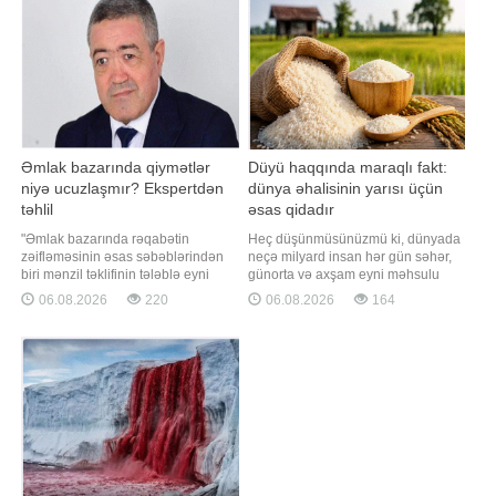
hərraca çıxarılıb. İlk dəfə 1 milyon
yazdığına görə, bu hadisə okeanı
manata təkli
Əmlak bazarında qiymətlər
Düyü haqqında maraqlı fakt:
niyə ucuzlaşmır? Ekspertdən
dünya əhalisinin yarısı üçün
təhlil
əsas qidadır
"Əmlak bazarında rəqabətin
Heç düşünmüsünüzmü ki, dünyada
zəifləməsinin əsas səbəblərindən
neçə milyard insan hər gün səhər,
biri mənzil təklifinin tələblə eyni
günorta və axşam eyni məhsulu
tempdə artmamasıdır. Son illərdə
yeyir?. Düyü sadəcə qarnir deyil. O,
06.08.2026
220
06.08.2026
164
tikinti materiallarının bahalaşması,
planetdə yaşayan milyardlarla
torpaq qiymətlərinin yüksəlməsi,
insan üçün əsas qida mənbəyidir.
şəhərsalma tələblərinin
Təsadüfi deyil ki, onu Asiyanın
sərtləşdirilməsi və yeni layihələrin
"çörəyi" adlandırırlar. xarici mediaya
icrasında yaranan məhdudiyyətlər
istinadən xəbər verir ki
bazard