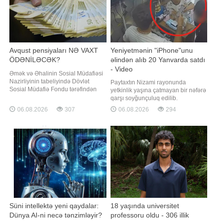
Avqust pensiyaları NƏ VAXT
Yeniyetmənin "iPhone"unu
ÖDƏNİLƏCƏK?
əlindən alıb 20 Yanvarda satdı
- Video
Əmək və Əhalinin Sosial Müdafiəsi
Nazirliyinin tabeliyində Dövlət
Paytaxtın Nizami rayonunda
Sosial Müdafiə Fondu tərəfindən
yetkinlik yaşına çatmayan bir nəfərə
avqustun 14-dən gec olmayaraq
qarşı soyğunçuluq edilib.
Bakı və Sumqayıt şəhərləri, eləcə
"Qafqazinfo" xəbər verir ki,
06.08.2026
307
06.08.2026
294
də Abşeron rayonu üzrə bu ayın
naməlum şəxs zərərçəkənin əlində
pensiyalarının ödənilməsi nəzərdə
olan, dəyəri 1750 manat təşkil edən
tutulub. BİG.AZ xəbər verir ki, bu
"iPhone 16" mobil telefonu alaraq
barədə Dövlət Sosial Müdafiə
hadisə yerindən uzaqlaşıb. Nizami
Fondu məluma
Rayon Polis İdarəsinin 24-c
Süni intellektə yeni qaydalar:
18 yaşında universitet
Dünya AI-ni necə tənzimləyir?
professoru oldu - 306 illik