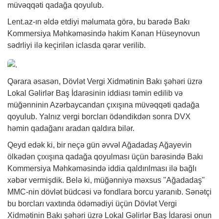
müvəqqəti qadağa qoyulub.
Lent.az-ın əldə etdiyi məlumata görə, bu barədə Bakı
Kommersiya Məhkəməsində hakim Kənan Hüseynovun
sədrliyi ilə keçirilən iclasda qərar verilib.
Qərara əsasən, Dövlət Vergi Xidmətinin Bakı şəhəri üzrə
Lokal Gəlirlər Baş İdarəsinin iddiası təmin edilib və
müğənninin Azərbaycandan çıxışına müvəqqəti qadağa
qoyulub. Yalnız vergi borcları ödəndikdən sonra DVX
həmin qadağanı aradan qaldıra bilər.
Qeyd edək ki, bir neçə gün əvvəl Ağadadaş Ağayevin
ölkədən çıxışına qadağa qoyulması üçün barəsində Bakı
Kommersiya Məhkəməsində iddia qaldırılması ilə bağlı
xəbər
vermişdik. Belə ki, müğənniyə məxsus "Ağadadaş"
MMC-nin dövlət büdcəsi və fondlara borcu yaranıb. Sənətçi
bu borcları vaxtında ödəmədiyi üçün Dövlət Vergi
Xidmətinin Bakı şəhəri üzrə Lokal Gəlirlər Baş İdarəsi onun