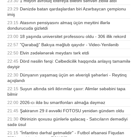
23:30
1 milyon avroluq lotereya biletini səhvən zibilə atdı
23:29
Dənizdə batan qardaşlardan biri Azərbaycan çempionu
imiş
23:15
Atasının pensiyasını almaq üçün meyitini illərlə
dondurucuda gizlətdi
23:00
18 yaşında universitet professoru oldu - 306 illik rekord
22:57
"Qarabağ" Bakıya məğlub qayıdır - Video-Yenilənib
22:50
Elvin zədələnərək meydanı tərk etdi
22:45
Dörd nəsilin fərqi: Cəlbedicilik haqqında anlayış tamamilə
dəyişir
22:30
Dünyanın yaşamaq üçün ən əlverişli şəhərləri - Reytinq
açıqlandı
22:15
Suyun altında sirli ildırımlar çaxır: Alimlər səbəbini tapa
bilmir
22:00
2026-cı ildə bu smartfonları almağa dəyməz
21:45
Şakiranın 29 il əvvəlki FOTOSU yenidən gündəm oldu
21:30
Ətirinizin qoxusu günlərlə qalacaq - Satıcıların demədiyi
sadə üsul
21:15
"İnfantino dərhal getməlidir" - Futbol əfsanəsi Fiqudan