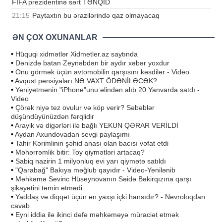
FİFA prezidentinə sərt TƏNQİD
21:15
Paytaxtın bu ərazilərində qaz olmayacaq
ƏN ÇOX OXUNANLAR
•
Hüquqi xidmətlər Xidmetler.az saytında
•
Dənizdə batan Zeynəbdən bir aydır xəbər yoxdur
•
Onu görmək üçün avtomobilin qarşısını kəsdilər - Video
•
Avqust pensiyaları NƏ VAXT ÖDƏNİLƏCƏK?
•
Yeniyetmənin "iPhone"unu əlindən alıb 20 Yanvarda satdı -
Video
•
Çörək niyə tez ovulur və köp verir? Səbəblər
düşündüyünüzdən fərqlidir
•
Arayik və digərləri ilə bağlı YEKUN QƏRAR VERİLDİ
•
Aydan Axundovadan sevgi paylaşımı
•
Tahir Kərimlinin şəhid anası olan bacısı vəfat etdi
•
Məhərrəmlik bitir: Toy qiymətləri artacaq?
•
Sabiq nazirin 1 milyonluq evi yarı qiymətə satıldı
•
"Qarabağ" Bakıya məğlub qayıdır - Video-Yenilənib
•
Məhkəmə Sevinc Hüseynovanın Səidə Bəkirqızına qarşı
şikayətini təmin etmədi
•
Yaddaş və diqqət üçün ən yaxşı içki hansıdır? - Nevroloqdan
cavab
•
Eyni iddia ilə ikinci dəfə məhkəməyə müraciət etmək