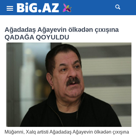
Ağadadaş Ağayevin ölkədən çıxışına
QADAĞA QOYULDU
Müğənni, Xalq artisti Ağadadaş Ağayevin ölkədən çıxışına