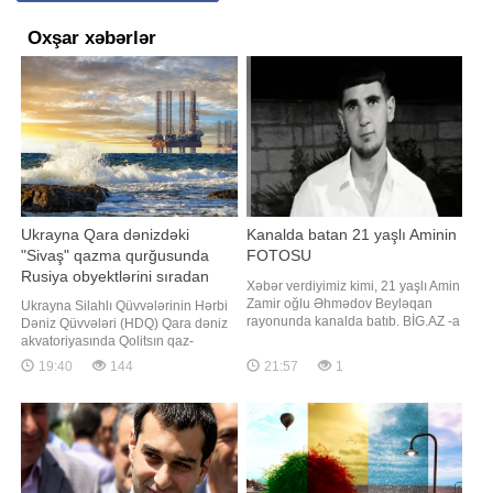
Oxşar xəbərlər
Ukrayna Qara dənizdəki
Kanalda batan 21 yaşlı Aminin
"Sivaş" qazma qurğusunda
FOTOSU
Rusiya obyektlərini sıradan
Xəbər verdiyimiz kimi, 21 yaşlı Amin
çıxarıb
Zamir oğlu Əhmədov Beyləqan
Ukrayna Silahlı Qüvvələrinin Hərbi
rayonunda kanalda batıb. BİG.AZ -a
Dəniz Qüvvələri (HDQ) Qara dəniz
istinadən xəbər verir ki, hadisə
akvatoriyasında Qolitsın qaz-
avqustun 6-da rayon ərazisindən
kondensat yatağında yerləşən
19:40
144
21:57
1
keçən "Yeni Xan Qızı" adlı beton
"Sivaş" qazma qurğusunda
kanalda baş verib. Hazırda onun
Rusiyaya məxsus obyektlərin məhv
meyitinin tapılması istiqamətində
edildiyini bəyan edib. "Report"
axtarış-xilasetmə tədbirlər
Ukrayna Silahlı Qüvvələri HDQ-nin
teleqram kanalına istinadən xəbə