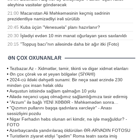
əleyhinə vasitələr göndərəcək
21:00
Macarıstan Ali Məhkəməsinin keçmiş sədrinin
prezidentliyə namizədliyi irəli sürülüb
20:45
Kuba üçün "Venesuela" planı hazırlanır?
20:30
İşlədiyi evdən 10 min manat oğurlayan şəxs saxlanıldı
20:15
"Toppuş bacı"nın ailəsində daha bir ağır itki (Foto)
ƏN ÇOX OXUNANLAR
•
Tezbazar.Az - Xidmətlər, təmir, tikinti və digər xidmət elanları
•
Ən çox çörək və ət yeyən bölgələr (SİYAHI)
•
2024-cü ildəki dəhşətli sunami: Bir neçə saat ərzində 230
mindən çox insan həlak oldu
•
Avqustun istisində sağlam qalmağın 10 yolu
•
Ailədə neçənci uşaq olmağımız sağlamlığımıza təsir edirmiş
•
"Arzum" ilə bağlı YENİ XƏBƏR - Məhkəmədən sonra…
•
"Qızımın pullarını başqa qadınlara xərcləyir" - Anası
səssizliyini pozdu
•
Nigar Fərhadın həbs olunan əri kimdir, nə işlə məşğuldur? -
FOTO
•
Azərbaycanda yandırılaraq öldürülən ƏR-ARVADIN FOTOSU
•
Turistlərin ziyarət etdiyi "qədim" Roma teatrı saxta imiş