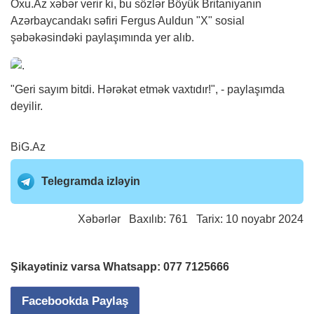
Oxu.Az
xəbər
verir ki, bu sözlər Böyük Britaniyanın
Azərbaycandakı səfiri Fergus Auldun "X" sosial
şəbəkəsindəki paylaşımında yer alıb.
"Geri sayım bitdi. Hərəkət etmək vaxtıdır!", - paylaşımda
deyilir.
BiG.Az
Telegramda izləyin
Xəbərlər
Baxılıb: 761 Tarix: 10 noyabr 2024
Şikayətiniz varsa Whatsapp:
077 7125666
Facebookda Paylaş