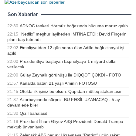
Son Xəbərlər
22:30
ADNOC tankeri Hörmüz boğazında hücuma məruz qalıb
22:15
"Netflix" məşhur layihədən İMTİNA ETDİ: Devid Finçerin
planı baş tutmadı
22:02
Əməliyyatdan 12 gün sonra ölən Adillə bağlı cinayət işi
açıldı
22:00
Prezidentliyə başlayan Esprielyaya 1 milyard dollar
veriləcək
22:00
Gülay Zeynallı görünüşü ilə DİQQƏT ÇƏKDİ - FOTO
21:57
Kanalda batan 21 yaşlı Aminin FOTOSU
21:45
Oteldə ilk işiniz bu olsun: Qapıdan mütləq stəkan asın
21:37
Azərbaycanda sürpriz: BU FƏSİL UZANACAQ - 5 ay
davam edə bilər
21:30
Qızıl bahalaşdı
21:18
Prezident İlham Əliyev ABŞ Prezidenti Donald Trampa
məktub ünvanlayıb
21:15
Zelenski: ABŞ hər ay Ukraynaya "Patriot" üçün raket