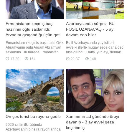
Ermənistanın keçmiş baş
Azərbaycanda sürpriz: BU
nazirinin oğlu saxlanıldı:
FƏSİL UZANACAQ - 5 ay
Arvadını qısqandığı üçün qətl
davam edə bilər
sifariş etdi
Ermənistanın keçmiş baş naziri Ovik
Bu il Azərbaycanda yay istiləri
Abramyanın oğlu Arqam Abramyan
əvvəlki illərlə müqayisədə daha gec
saxlanılıb. Bu barədə Ermənistan
hiss olundu. Hətta iyun ayı, demək
KİV-ə istinadən məlumat verir. Qeyd
olar, sərin və yağışlı keçdi. Bildirilir
17:20
164
21:37
148
edilir ki, A.Abramyan "Çiçəklənən
ki, belə olduğu halda yay mövsümü
Ermənistan" Partiyasının lideri
oktyabra qədər uzana bilər. Yay
Qaqik Sarukyanın kürəkənidir. Daha
mövsümü uzanacaqmı? Yaxın
əvvəl Ermənistan İstintaq
aylarda hava durumu necə olacaq?.
Komitəsinin bildirdiyinə görə
-a danışan "Səma və Eko"
Ən çox turist bu rayona gedib
Xanımının ad günündə ürəyi
dayanıb - 3 ay əvvəl qəza
2026-cı ilin ilk rübündə
keçiribmiş
Azərbaycanın bir sıra rayonlarında