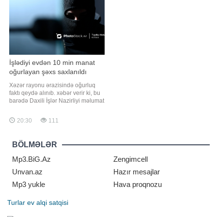
deyib ki, qeyd edilən günlərdə
Bakıda v
İşlədiyi evdən 10 min manat
oğurlayan şəxs saxlanıldı
Xəzər rayonu ərazisində oğurluq
faktı qeydə alınıb. xəbər verir ki, bu
barədə Daxili İşlər Nazirliyi məlumat
yayıb. Bildirilib ki, zərərçəkmiş şəxs
polisə müraciət edərək yaşadığı
20:30
111
evdən 10 min manat pul vəsaitinin
oğurlandığını bildirib. Polis
əməkdaşlarının keçirdikləri
BÖLMƏLƏR
tədbirlərlə əməli törətməkd
Mp3.BiG.Az
Zengimcell
Unvan.az
Hazır mesajlar
Mp3 yukle
Hava proqnozu
Turlar
ev alqi satqisi