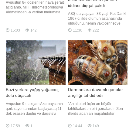
Avqustun 8-i gözlənilən hava şəraiti
iddiası diqqət çəkdi
açıqlanıb. Milli Hidrometeorologiya
Xidmətindən -a verilən məlumata
ABŞ-da yaşayan 83 yaşlı Ket Dankl
görə, Bakıda və Abşeron
1967-ci ildə ölümün astanasında
yarımadasında hava şəraitinin
olduğunu, həmin vaxt cənnət və
yağmursuz keçəcəyi gözlənilir.
cəhənnəmlə bağlı görüntülər
15:03
142
11:36
222
Şimal-qərb küləyi gündüz cənub-
gördüyünü, daha sonra isə
şərq küləyi ilə əvəz olunacaq.
həyatının tamamilə dəyişdiyini iddia
Havanın temperaturu gecə 22-25
edib. xəbər verir ki, bu barədə Need
isti, gündüz 31-3
To Know nəşri məlumat yayıb.
Dankl bildirib ki, həmin il oğlunu
itirib və b
Bəzi yerlərə yağış yağacaq,
Dərmanlara davamlı gənələr
dolu düşəcək
arıçılığı təhdid edir
Avqustun 9-u axşam Azərbaycanın
"Arı ailələri üçün ən böyük
qərb rayonlarından başlayaraq 11-
təhlükələrdən biri gənələrdir. Son
dək əsasən dağlıq və dağətəyi
illərdə aparılan müşahidələr
ərazilərdə arabir yağış yağacağı
göstərir ki, arılar üzərində parazitlik
gözlənilir. Bu barədə BİG.AZ-a Milli
edən bəzi gənələr istifadə olunan
17:59
1
14:44
149
Hidrometeorologiya Xidmətindən
dərmanlara qarşı davamlılıq
məlumat verilib. Ayrı-ayrı yerlərdə
qazanıb. Nəticədə müalicədən