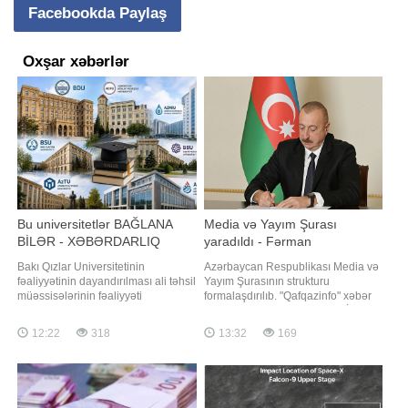
Facebookda Paylaş
Oxşar xəbərlər
Bu universitetlər BAĞLANA
Media və Yayım Şurası
BİLƏR - XƏBƏRDARLIQ
yaradıldı - Fərman
Bakı Qızlar Universitetinin
Azərbaycan Respublikası Media və
fəaliyyətinin dayandırılması ali təhsil
Yayım Şurasının strukturu
müəssisələrinin fəaliyyəti
formalaşdırılıb. "Qafqazinfo" xəbər
məsələsini yenidən gündəmə
verir ki, bu barədə Prezident İlham
gətirib. Bu qərar universitetlərin
Əliyev Fərman imzalayıb. Fərmana
12:22
318
13:32
169
keyfiyyət standartlarına uyğunluğu,
əsasən, Media və Yayım Şurası
tədris və idarəetmə prosesləri,
Audiovizual Şuranın hüquqi
maddi-texniki baza və digər
varisidir, onun hüquq və öhdəlikləri,
tələblərin nə dərəcədə vacib
habelə əmlakı Şuraya keçir. Medi
olduğunu göstərir