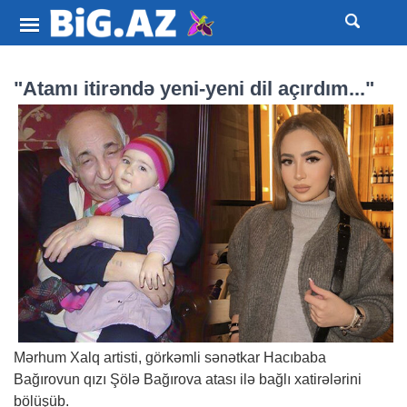
"Atamı itirəndə yeni-yeni dil açırdım..."
Mərhum Xalq artisti, görkəmli sənətkar Hacıbaba
Bağırovun qızı Şölə Bağırova atası ilə bağlı xatirələrini
bölüşüb.