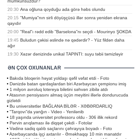
mümkünsüzdür?
20:30
Ana oğluna qoyduğu ada görə həbs olundu
20:15
"Mumiya"nın sirli döyüşçüsü illər sonra yenidən ekrana
qayıdır
20:00
"Real"ı rədd edib "Barselona"nı seçdi - Mourinyo ŞOKDA
19:45
Buludun çəkisi əslində nə qədərdir? - Yüz fildən daha
ağır
19:30
Xəzər dənizində unikal TAPINTI: suyu təbii təmizləyir
ƏN ÇOX OXUNANLAR
•
Bakıda bloqerin həyat yoldaşı qəfil vəfat etdi - Foto
•
Dənizdə batan qardaşlardan biri Azərbaycan çempionu imiş
•
1 milyon avroluq lotereya biletini səhvən zibilə atdı
•
Atasının pensiyasını almaq üçün meyitini illərlə dondurucuda
gizlətdi
•
Bu universitetlər BAĞLANA BİLƏR - XƏBƏRDARLIQ
•
"Tarqovı"da yanğın - Video - Yenilənib
•
18 yaşında universitet professoru oldu - 306 illik rekord
•
Pərvin arıqlaması ilə diqqət çəkdi - Fotolar
•
Vədinə sadiq qalıb saçlarını çəhrayıya boyadı - Foto
•
Azərbaycanda işçi axtarılır - Əməkhaqqı 10 min manatdır