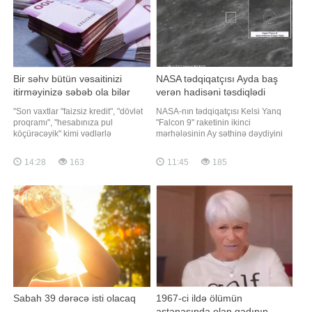
Bir səhv bütün vəsaitinizi
NASA tədqiqatçısı Ayda baş
itirməyinizə səbəb ola bilər
verən hadisəni təsdiqlədi
"Son vaxtlar "faizsiz kredit", "dövlət
NASA-nın tədqiqatçısı Kelsi Yanq
proqramı", "hesabınıza pul
"Falcon 9" raketinin ikinci
köçürəcəyik" kimi vədlərlə
mərhələsinin Ay səthinə dəydiyini
vətəndaşların bank kartı
təsdiqləyib. xəbər verir ki, "Reuters"
məlumatlarını ələ keçirməyə çalışan
onun açıqlamasının videosunu
14:28
163
11:45
185
dələduzların sayı artır. Unutmayın ki,
yayımlayıb. Yanq bildirib ki,
bank kartınızın nömrəsi, son istifadə
çərşənbə günü səhər saatlarında
tarixi, CVV kodu və bankdan
"Falcon 9" raketinin ikinci mərhələsi
göndərilə
planlaşdırılmamı
Sabah 39 dərəcə isti olacaq
1967-ci ildə ölümün
astanasında olan qadının