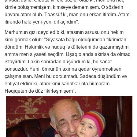
kimlə bölüşməmişəm, kimsəyə deməmişəm. O sözlərin
ünvanı atam olub. Təəssüf ki, mən onu erkən itirdim. Atamı
itirəndə hələ yeni-yeni dil açırdım".
Mərhumun qızı qeyd edib ki, atasının arzusu onu
həkim
kimi görmək olub: "Siyasətə bağlı olduğumdan fikrimdən
döndüm. Həkimlik və hüquq fakültələrini də qazanmışdım,
amma mən siyasəti seçdim. Uşaq olanda aktrisa da olmaq
istəyirdim. Lakin sonradan düşündüm ki, bu sənət
sonsuzdur. Yəni, ömrünün axırına qədər öyrənməlisən,
çalışmalısan. Məni bu qorxutmadı. Sadəcə düşündüm və
ehtiyat etdim ki, atam kimi sənətkar ola bilmərəm.
Həqiqətən də düz fikirləşmişəm".