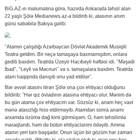
BiG.AZ
-ın məlumatına görə, hazırda Ankarada təhsil alan
22 yaşlı Şölə Medianews.az-a bildirib ki, atasının anım
günü səbəbilə Bakıya gəlib:
"Atamın çalışdığı Azərbaycan Dövlət Akademik Musiqili
Teatra getdim. Bir neçə tamaşaya baxmamışdım, onlara
gedib baxdım. Teatrda Üzeyir Hacıbəyli həftəsi idi. "Məşədi
İbad", "Leyli və Məcnun" və s. tamaşalara baxdım. Teatrda
atam haqqında danışıb onu yad etdilər".
İllər əvvəl atasını itirən Şölə ona çox ehtiyacı olduğunu
bildirib: "Hər qız övladının atasına ehtiyacı olur. Mənim də
bu gün atama çox ehtiyacım var. Sözsüz ki, anam heç vaxt
mənə atasızlığı hiss etdirməyib. Atamdan sonra anamı
arxamda özümə dağ kimi görmüşəm. O, həm təhsilimlə
maraqlanıb, həm də bütün ehtiyaclarımı ödəyib. Amma
atanın yeri tam başqadır. Onun üçün bir gözüm hər zaman
arxada qalıb. Əlbəttə ki, elə sözlər olub ki, mən onu heç