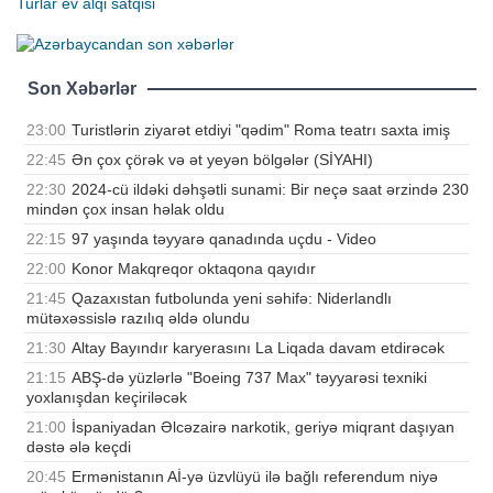
Turlar
ev alqi satqisi
Son Xəbərlər
23:00
Turistlərin ziyarət etdiyi "qədim" Roma teatrı saxta imiş
22:45
Ən çox çörək və ət yeyən bölgələr (SİYAHI)
22:30
2024-cü ildəki dəhşətli sunami: Bir neçə saat ərzində 230
mindən çox insan həlak oldu
22:15
97 yaşında təyyarə qanadında uçdu - Video
22:00
Konor Makqreqor oktaqona qayıdır
21:45
Qazaxıstan futbolunda yeni səhifə: Niderlandlı
mütəxəssislə razılıq əldə olundu
21:30
Altay Bayındır karyerasını La Liqada davam etdirəcək
21:15
ABŞ-də yüzlərlə "Boeing 737 Max" təyyarəsi texniki
yoxlanışdan keçiriləcək
21:00
İspaniyadan Əlcəzairə narkotik, geriyə miqrant daşıyan
dəstə ələ keçdi
20:45
Ermənistanın Aİ-yə üzvlüyü ilə bağlı referendum niyə