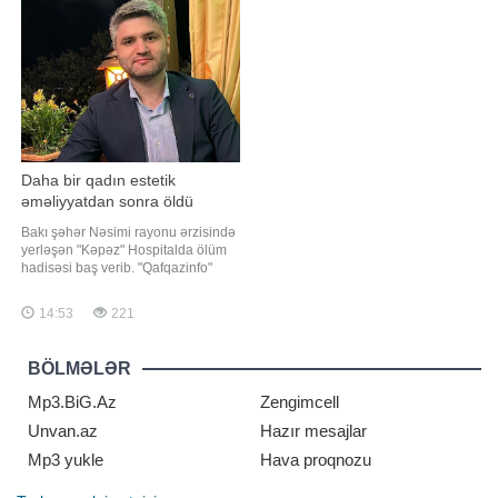
yağışın qısamüddətli leysan
sonra onların sayı arzu olunan
xarakterli olacağı, şimşək çaxacağı,
səviyyəyə enmir və qısa müddətdə
dol
yenidən çoxalır"
Daha bir qadın estetik
əməliyyatdan sonra öldü
Bakı şəhər Nəsimi rayonu ərzisində
yerləşən "Kəpəz" Hospitalda ölüm
hadisəsi baş verib. "Qafqazinfo"
xəbər verir ki, Almaniya vətəndaşı
olan Türkiyə əsilli Tulin Turp dünən
14:53
221
tibb müəssisəsində keçirdiyi plastik
əməliyyatdan sonra vəfat edib.
Bildirilib ki, Tulin Turp klinikada
BÖLMƏLƏR
esteti
Mp3.BiG.Az
Zengimcell
Unvan.az
Hazır mesajlar
Mp3 yukle
Hava proqnozu