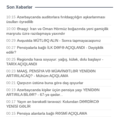
Son Xəbərlər
10:15
Azərbaycanda auditorlara fırıldaqçılığın aşkarlanması
üsulları öyrədilib
10:00
Əraqçi: İran və Oman Hörmüz boğazında yeni gəmiçilik
marşrutu üzrə razılaşmaya yaxındır
00:29
Avqustda MÜTLƏQ ALIN - Sonra tapmayacaqsınız
00:27
Pensiyalarla bağlı İLK DƏFƏ AÇIQLANDI - Dəyişiklik
edilir?
00:25
Regionda hava soyuyur: yağış, külək, dolu başlayır -
TARİX AÇIQLANDI
00:23
MAAŞ, PENSİYA VƏ MÜAVİNƏTLƏR YENİDƏN
ARTIRILACAQ? - Mühüm AÇIQLAMA
00:21
Qarpızın üstünə buna görə daş qoyurlar
00:19
Azərbaycanda kişilər üçün pensiya yaşı YENİDƏN
ARTIRILA BİLƏR? - 67-yə qədər...
00:17
Yayın ən bərəkətli tərəvəzi: Kolundan DƏRDİKCƏ
YENİSİ GƏLİR
00:15
Pensiya alanlarla bağlı RƏSMİ AÇIQLAMA