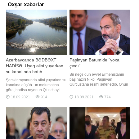
Oxşar xəbərlər
Azərbaycanda BƏDBƏXT
Paşinyan Batumidə "yoxa
HADİSƏ: Uşaq əlini yuyarkən
çıxdı"
su kanalında batıb
Bir neçə gün əvvəl Ermənistanın
baş naziri Nikol Paşinyan
Şəmkir rayonunda əlini yuyarkən su
Gürcüstana rəsmi səfər edib. Onun
kanalına düşüb. -ın məlumatına
səfəri Batumi şəhərində başa çatıb.
görə, hadisə rayonun Qılıncbəyli
Rəsmi məlumata görə, onunla
kəndində qeydə alınıb. 2012-ci il
18.09.2021
914
18.09.2021
774
Gürcüstanın baş naziri arasında
təvəllüdlü Nihat Tağıyev kənd
qeyri-rəsmi görüş olub. Batumiyə
ərazisində yerləşən kanalda əlini
səfər Ermənistan cəmiyyətinin
yuyarkən ayağı sürüşüb və batıb.
əhəmiyyətli bir hissəsi və xüsusən
Onun meyiti sudan çıxarılaraq
də bəzi Rusiy
aidiyyəti üzrə təhvil verilib. Faktla
bağl