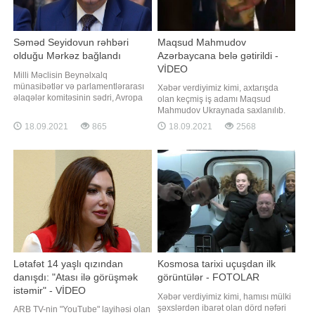
Səməd Seyidovun rəhbəri
Maqsud Mahmudov
olduğu Mərkəz bağlandı
Azərbaycana belə gətirildi -
VİDEO
Milli Məclisin Beynəlxalq
münasibətlər və parlamentlərarası
Xəbər verdiyimiz kimi, axtarışda
əlaqələr komitəsinin sədri, Avropa
olan keçmiş iş adamı Maqsud
Şurası Parlament
Mahmudov Ukraynada saxlanılıb.
Assambleyasındakı nümayəndə
"Qafqazinfo" Maqsud Mahmudovun
18.09.2021
865
18.09.2021
2568
heyətinin rəhbəri Səməd Seyidovun
Azərbaycana deportasiya
başçısı olduğu Siyasi Psixologiya
edilməsinin görüntülərini əldə edib.
Mərkəzi (SPM) fəaliyyətini
Videodan görünür ki, o,
dayandırıb. Mərkəzin fəaliyyətini
aeroportdan Daxili İşlər Nazirliyi
dayandırmasına səbəb maliyyə
əməkdaşları tərəfindən maşına
problemini
yerləşdirilərək aidiyyət
Lətafət 14 yaşlı qızından
Kosmosa tarixi uçuşdan ilk
danışdı: "Atası ilə görüşmək
görüntülər - FOTOLAR
istəmir" - VİDEO
Xəbər verdiyimiz kimi, hamısı mülki
şəxslərdən ibarət olan dörd nəfəri
ARB TV-nin "YouTube" layihəsi olan