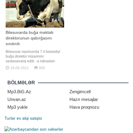
Biləsuvarda buğa məktəb
direktorunun qabırğasını
sındırdı
Biləsuvar rayonunda 7 il bəslədiyi
buğa direktor müavinini
xəstəxanalıq edib. -a istinadən
xəbər verir ki, hadisə rayonun Aşağı
18.09.2021
995
Cürəli kəndində məktəb direktoru
Alim Hacıyevin yaşadığı ünvanda
olub. Hacıyev həyətyanı sahədəki
BÖLMƏLƏR
təssərrüfatında mal-qaraya qulluq
edərkən buğa ona qəfil hücum edib.
Mp3.BiG.Az
Zengimcell
Nəticəd
Unvan.az
Hazır mesajlar
Mp3 yukle
Hava proqnozu
Turlar
ev alqi satqisi