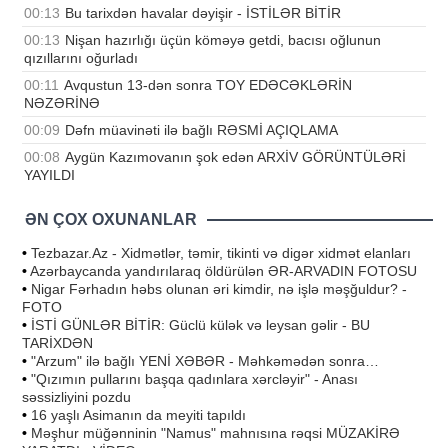
00:13
Bu tarixdən havalar dəyişir - İSTİLƏR BİTİR
00:13
Nişan hazırlığı üçün köməyə getdi, bacısı oğlunun
qızıllarını oğurladı
00:11
Avqustun 13-dən sonra TOY EDƏCƏKLƏRİN
NƏZƏRİNƏ
00:09
Dəfn müavinəti ilə bağlı RƏSMİ AÇIQLAMA
00:08
Aygün Kazımovanın şok edən ARXİV GÖRÜNTÜLƏRİ
YAYILDI
ƏN ÇOX OXUNANLAR
•
Tezbazar.Az - Xidmətlər, təmir, tikinti və digər xidmət elanları
•
Azərbaycanda yandırılaraq öldürülən ƏR-ARVADIN FOTOSU
•
Nigar Fərhadın həbs olunan əri kimdir, nə işlə məşğuldur? -
FOTO
•
İSTİ GÜNLƏR BİTİR: Güclü külək və leysan gəlir - BU
TARİXDƏN
•
"Arzum" ilə bağlı YENİ XƏBƏR - Məhkəmədən sonra…
•
"Qızımın pullarını başqa qadınlara xərcləyir" - Anası
səssizliyini pozdu
•
16 yaşlı Asimanın da meyiti tapıldı
•
Məşhur müğənninin "Namus" mahnısına rəqsi MÜZAKİRƏ