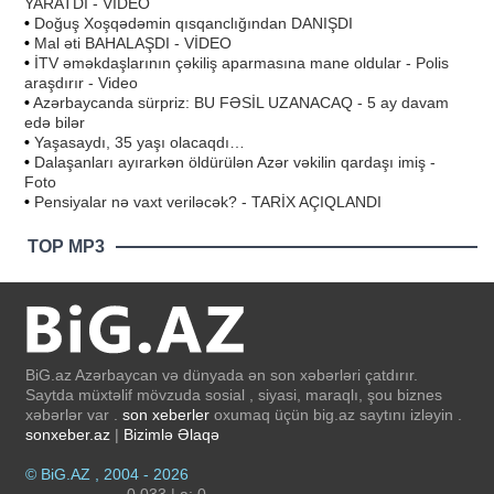
YARATDI - VİDEO
•
Doğuş Xoşqədəmin qısqanclığından DANIŞDI
•
Mal əti BAHALAŞDI - VİDEO
•
İTV əməkdaşlarının çəkiliş aparmasına mane oldular - Polis
araşdırır - Video
•
Azərbaycanda sürpriz: BU FƏSİL UZANACAQ - 5 ay davam
edə bilər
•
Yaşasaydı, 35 yaşı olacaqdı…
•
Dalaşanları ayırarkən öldürülən Azər vəkilin qardaşı imiş -
Foto
•
Pensiyalar nə vaxt veriləcək? - TARİX AÇIQLANDI
TOP MP3
BiG.az Azərbaycan və dünyada ən son xəbərləri çatdırır.
Saytda müxtəlif mövzuda sosial , siyasi, maraqlı, şou biznes
xəbərlər var .
son xeberler
oxumaq üçün big.az saytını izləyin .
sonxeber.az
|
Bizimlə Əlaqə
© BiG.AZ , 2004 - 2026
0.033 | a: 0