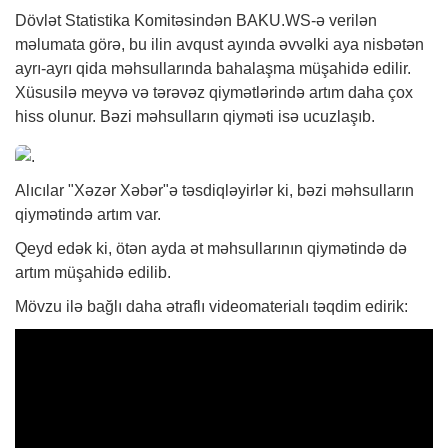
Dövlət Statistika Komitəsindən BAKU.WS-ə verilən
məlumata görə, bu ilin avqust ayında əvvəlki aya nisbətən
ayrı-ayrı qida məhsullarında bahalaşma müşahidə edilir.
Xüsusilə meyvə və tərəvəz qiymətlərində artım daha çox
hiss olunur. Bəzi məhsulların qiyməti isə ucuzlaşıb.
Alıcılar "Xəzər
Xəbər
"ə təsdiqləyirlər ki, bəzi məhsulların
qiymətində artım var.
Qeyd edək ki, ötən ayda ət məhsullarının qiymətində də
artım müşahidə edilib.
Mövzu ilə bağlı daha ətraflı videomaterialı təqdim edirik: