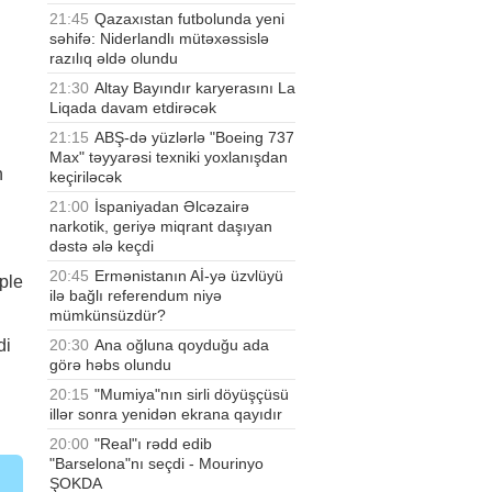
21:45
Qazaxıstan futbolunda yeni
səhifə: Niderlandlı mütəxəssislə
razılıq əldə olundu
21:30
Altay Bayındır karyerasını La
Liqada davam etdirəcək
21:15
ABŞ-də yüzlərlə "Boeing 737
Max" təyyarəsi texniki yoxlanışdan
n
keçiriləcək
21:00
İspaniyadan Əlcəzairə
narkotik, geriyə miqrant daşıyan
dəstə ələ keçdi
20:45
Ermənistanın Aİ-yə üzvlüyü
pple
ilə bağlı referendum niyə
mümkünsüzdür?
20:30
Ana oğluna qoyduğu ada
di
görə həbs olundu
20:15
"Mumiya"nın sirli döyüşçüsü
illər sonra yenidən ekrana qayıdır
20:00
"Real"ı rədd edib
"Barselona"nı seçdi - Mourinyo
ŞOKDA