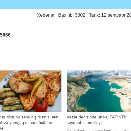
Xəbərlər
Baxılıb: 3302 Tarix: 12 sentyabr 2
25666
uq döşünü səhv bişirirsiniz: ətin
Xəzər dənizində unikal TAPINTI:
əli və yumşaq olması üçün nə
suyu təbii təmizləyir
əli
Xəzər dənizində suyun təmizlənməsinə