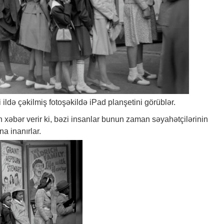
i ildə çəkilmiş fotoşəkildə iPad planşetini görüblər.
ən
xəbər
verir ki, bəzi insanlar bunun zaman səyahətçilərinin
 inanırlar.