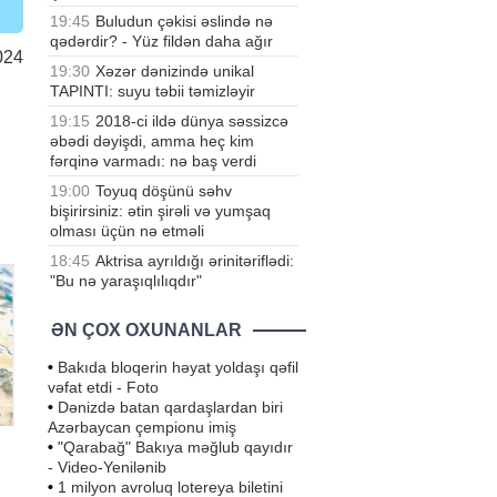
19:45
Buludun çəkisi əslində nə
qədərdir? - Yüz fildən daha ağır
024
19:30
Xəzər dənizində unikal
TAPINTI: suyu təbii təmizləyir
19:15
2018-ci ildə dünya səssizcə
əbədi dəyişdi, amma heç kim
fərqinə varmadı: nə baş verdi
19:00
Toyuq döşünü səhv
bişirirsiniz: ətin şirəli və yumşaq
olması üçün nə etməli
18:45
Aktrisa ayrıldığı ərinitəriflədi:
"Bu nə yaraşıqlılıqdır"
ƏN ÇOX OXUNANLAR
•
Bakıda bloqerin həyat yoldaşı qəfil
vəfat etdi - Foto
•
Dənizdə batan qardaşlardan biri
Azərbaycan çempionu imiş
•
"Qarabağ" Bakıya məğlub qayıdır
- Video-Yenilənib
•
1 milyon avroluq lotereya biletini