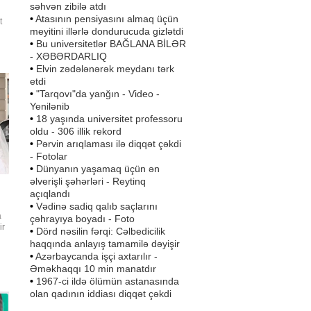
səhvən zibilə atdı
•
Atasının pensiyasını almaq üçün
t
meyitini illərlə dondurucuda gizlətdi
at
•
Bu universitetlər BAĞLANA BİLƏR
t
- XƏBƏRDARLIQ
•
Elvin zədələnərək meydanı tərk
etdi
•
"Tarqovı"da yanğın - Video -
Yenilənib
•
18 yaşında universitet professoru
oldu - 306 illik rekord
•
Pərvin arıqlaması ilə diqqət çəkdi
- Fotolar
•
Dünyanın yaşamaq üçün ən
əlverişli şəhərləri - Reytinq
açıqlandı
•
Vədinə sadiq qalıb saçlarını
a
çəhrayıya boyadı - Foto
ir
•
Dörd nəsilin fərqi: Cəlbedicilik
n
haqqında anlayış tamamilə dəyişir
min
•
Azərbaycanda işçi axtarılır -
Əməkhaqqı 10 min manatdır
•
1967-ci ildə ölümün astanasında
olan qadının iddiası diqqət çəkdi