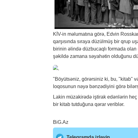
KİV-in məlumatına görə, Edvin Rosskamı
qarşısında sıraya düzülmüş bir qrup u
birinin əlində düzbucaqlı formada olan ob
şəkildə zamana səyahətin olduğunu d
"Böyütsəniz, görərsiniz ki, bu, "kitab" 
loqosunun nəyə bənzədiyini görə bilərsini
Lakin müzakirədə iştirak edənlərin heç 
bir kitab tutduğuna qərar veriblər.
BiG.Az
Telegramda izləyin