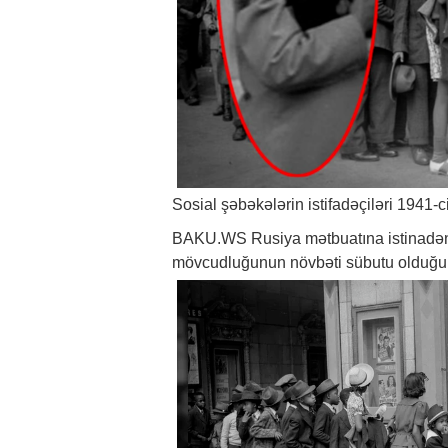
Sosial şəbəkələrin istifadəçiləri 1941-c
BAKU.WS Rusiya mətbuatına istinad
mövcudluğunun növbəti sübutu olduğuna