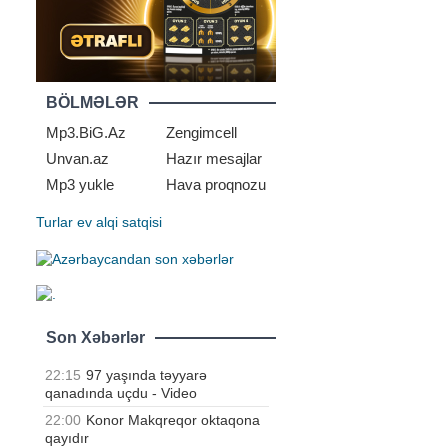
BÖLMƏLƏR
Mp3.BiG.Az
Zengimcell
Unvan.az
Hazır mesajlar
Mp3 yukle
Hava proqnozu
Turlar
ev alqi satqisi
Son Xəbərlər
22:15
97 yaşında təyyarə
qanadında uçdu - Video
22:00
Konor Makqreqor oktaqona
qayıdır