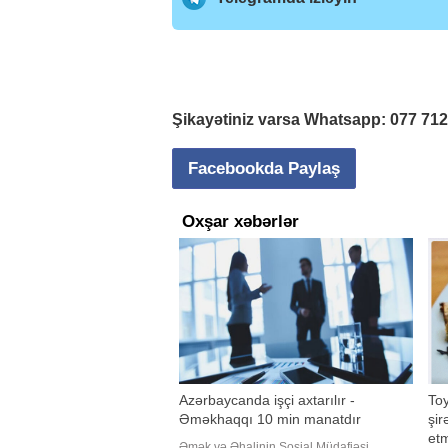
Şikayətiniz varsa Whatsapp:
077 71
Facebookda Paylaş
Oxşar xəbərlər
Azərbaycanda işçi axtarılır -
Toy
Əməkhaqqı 10 min manatdır
şir
etm
Əmək və Əhalinin Sosial Müdafiəsi