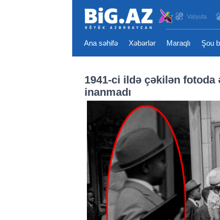
Valyuta
Ana səhifə
Xəbərlər
Maraqlı
Şou b
1941-ci ildə çəkilən fotoda
inanmadı