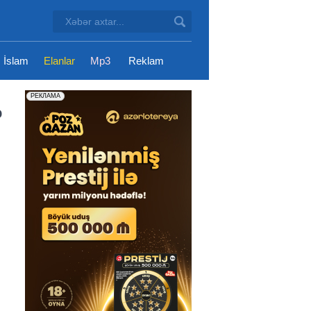
İslam
Elanlar
Mp3
Reklam
ə