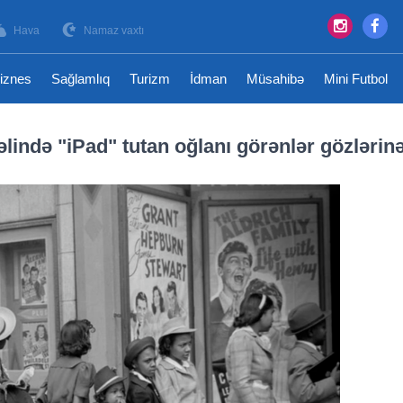
Hava
Namaz vaxtı
iznes
Sağlamlıq
Turizm
İdman
Müsahibə
Mini Futbol
 əlində "iPad" tutan oğlanı görənlər gözlərin