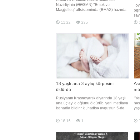
Nazirliyinin (ƏƏSMN) "Əmək və
Toy
Məşğulluq" altsistemində (ƏMAS) hazırda
biş
müxtəlif işəgötürənlər tərəfindən təqdim
say
olunan 65 mindən çox aktiv vakansiya
məh
11:22
235
mövcuddur. Qaynarinfo xəbər verir ki, bu
qar
barədə ƏƏSMN məlumat yayıb. Qeyd
biş
olunan vakansiyalar üzrə ən yüksə
xar
bun
18 yaşlı ana 3 aylıq körpəsini
Ası
öldürdü
mü
Rusiyanın Krasnoyarsk diyarında 18 yaşlı
"Ye
ana üç aylıq oğlunu öldürüb. yerli mediaya
həs
istinadla bildirir ki, hadisə avqustun 5-də
yaş
Ujur şəhərində baş verib. İlkin məlumata
dah
görə, gənc qadın uşağı və valideynləri ilə
və 
18:15
1
birlikdə yaşayırmış. Səhər saatlarında
ver
körpə ilə evdə tək qalıb və ağlayan uşağı
dig
sakitləşdirməy
əks