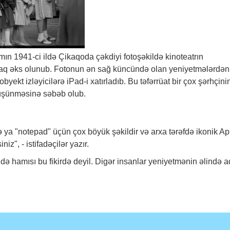
n 1941-ci ildə Çikaqoda çəkdiyi fotoşəkildə kinoteatrın
şaq əks olunub. Fotonun ən sağ küncündə olan yeniyetmələrdən
yekt izləyicilərə iPad-i xatırladıb. Bu təfərrüat bir çox şərhçini
üşünməsinə səbəb olub.
və ya "notepad" üçün çox böyük şəkildir və arxa tərəfdə ikonik A
z", - istifadəçilər yazır.
də hamısı bu fikirdə deyil. Digər insanlar yeniyetmənin əlində a