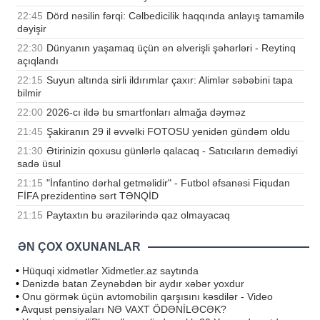
22:45
Dörd nəsilin fərqi: Cəlbedicilik haqqında anlayış tamamilə
dəyişir
22:30
Dünyanın yaşamaq üçün ən əlverişli şəhərləri - Reytinq
açıqlandı
22:15
Suyun altında sirli ildırımlar çaxır: Alimlər səbəbini tapa
bilmir
22:00
2026-cı ildə bu smartfonları almağa dəyməz
21:45
Şakiranın 29 il əvvəlki FOTOSU yenidən gündəm oldu
21:30
Ətirinizin qoxusu günlərlə qalacaq - Satıcıların demədiyi
sadə üsul
21:15
"İnfantino dərhal getməlidir" - Futbol əfsanəsi Fiqudan
FİFA prezidentinə sərt TƏNQİD
21:15
Paytaxtın bu ərazilərində qaz olmayacaq
ƏN ÇOX OXUNANLAR
•
Hüquqi xidmətlər Xidmetler.az saytında
•
Dənizdə batan Zeynəbdən bir aydır xəbər yoxdur
•
Onu görmək üçün avtomobilin qarşısını kəsdilər - Video
•
Avqust pensiyaları NƏ VAXT ÖDƏNİLƏCƏK?