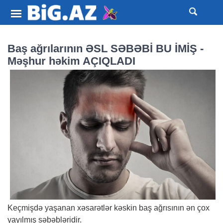
Baş ağrılarının ƏSL SƏBƏBİ BU İMİŞ -
Məşhur həkim AÇIQLADI
Keçmişdə yaşanan xəsarətlər kəskin baş ağrısının ən çox
yayılmış səbəbləridir.