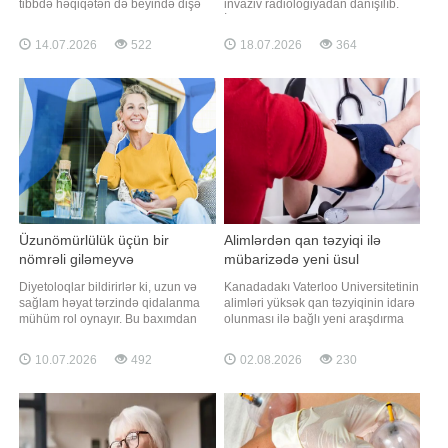
tibbdə həqiqətən də beyində dişə
invaziv radiologiyadan danışılıb.
bənzər strukturların aşkar edildiyi
İnsult nədir və hansı hallarda baş
çox nadir hallar təsvir olunub.
verir?. Gənclərdə insultun səbəbləri
14.07.2026
522
18.07.2026
364
BİG.AZ -a istinadən xəbər verir ki,
nələrdir?. Onun ilkin əlamətləri
əslində, beyin özü diş yaratmır.
hansılardır?. İnsult zamanı ilk
Bunun səbəbi adətən teratoma
yardım necə göstərilməlidir?.
adlanan çox nadir bir şiş növüdür.
İnsanların insult zamanı ə
Teratomala
Üzunömürlülük üçün bir
Alimlərdən qan təzyiqi ilə
nömrəli giləmeyvə
mübarizədə yeni üsul
Diyetoloqlar bildirirlər ki, uzun və
Kanadadakı Vaterloo Universitetinin
sağlam həyat tərzində qidalanma
alimləri yüksək qan təzyiqinin idarə
mühüm rol oynayır. Bu baxımdan
olunması ilə bağlı yeni araşdırma
qaragilə orqanizmi yaşla əlaqəli
aparıblar. xəbər verir ki, tədqiqatın
dəyişikliklərdən qorumağa kömək
nəticələrinə görə, yalnız duzun
10.07.2026
492
02.08.2026
230
edə biləcək antioksidantlar, liflər və
(natriumun) qəbulunu azaltmaq
bitki mənşəli faydalı birləşmələrlə
deyil, eyni zamanda qidalanmada
zəngin məhsullardan biri hesab
kaliumun miqdarını artırmaq da qan
olunur. Qaynarinfo xəbər veri
təzyiqinin aşağı salınmasın