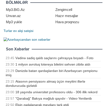
görməzlikdən gəlir, ya da onları adi
BÖLMƏLƏR
yorğunluqla əlaqələndirir
Mp3.BiG.Az
Zengimcell
Unvan.az
Hazır mesajlar
Mp3 yukle
Hava proqnozu
Turlar
ev alqi satqisi
Son Xəbərlər
23:45
Vədinə sadiq qalıb saçlarını çəhrayıya boyadı - Foto
23:30
1 milyon avroluq lotereya biletini səhvən zibilə atdı
23:29
Dənizdə batan qardaşlardan biri Azərbaycan çempionu
imiş
23:15
Atasının pensiyasını almaq üçün meyitini illərlə
dondurucuda gizlətdi
23:00
18 yaşında universitet professoru oldu - 306 illik rekord
22:57
"Qarabağ" Bakıya məğlub qayıdır - Video-Yenilənib
22:50
Elvin zədələnərək meydanı tərk etdi