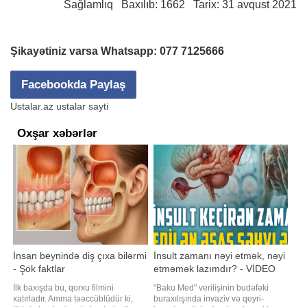
Sağlamlıq
Baxılıb: 1662 Tarix: 31 avqust 2021
Şikayətiniz varsa Whatsapp:
077 7125666
Facebookda Paylaş
Ustalar.az ustalar sayti
Oxşar xəbərlər
İnsan beynində diş çıxa bilərmi
İnsult zamanı nəyi etmək, nəyi
- Şok faktlar
etməmək lazımdır? - VİDEO
İlk baxışda bu, qorxu filmini
"Baku Med" verilişinin budəfəki
xatırladır. Amma təəccüblüdür ki,
buraxılışında invaziv və qeyri-