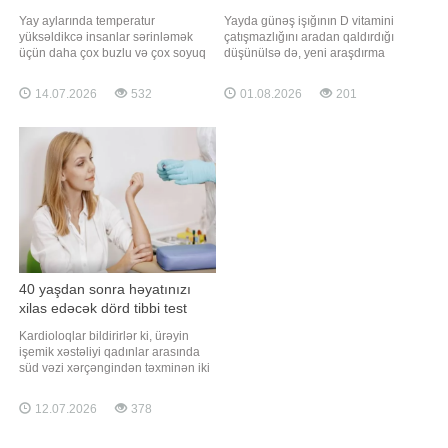
Yay aylarında temperatur
Yayda günəş işığının D vitamini
yüksəldikcə insanlar sərinləmək
çatışmazlığını aradan qaldırdığı
üçün daha çox buzlu və çox soyuq
düşünülsə də, yeni araşdırma
suya üstünlük verirlər. Lakin
bunun hər kəs üçün doğru
mütəxəssislər xəbərdarlıq edirlər ki,
olmadığını göstərib. Axşam.az xəbər
14.07.2026
532
01.08.2026
201
həddindən artıq soyuq suyun
verir ki, bu barədə "ScienceAlert"
qəbulu bəzi hallarda sağlamlığa
məlumat yayıb. Nyukasl
mənfi təsir göstərə bilər. Ölkə.az
Universitetinin alimləri 2024-cü ilin
xəbər verir ki, həkimlərin sözlərinə
dekabrından 2025-ci ilin avqustuna
görə, çox soyu
qədə
40 yaşdan sonra həyatınızı
xilas edəcək dörd tibbi test
Kardioloqlar bildirirlər ki, ürəyin
işemik xəstəliyi qadınlar arasında
süd vəzi xərçəngindən təxminən iki
dəfə çox ölümə səbəb olur. xarici
mediaya istinadən xəbər verir ki,
12.07.2026
378
buna baxmayaraq, bir çox qadın ilk
xəbərdaredici əlamətləri ya