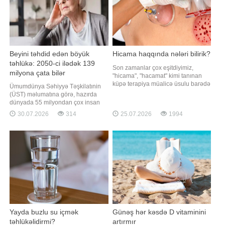
Beyini təhdid edən böyük
Hicama haqqında nələri bilirik?
təhlükə: 2050-ci ilədək 139
Son zamanlar çox eşitdiyimiz,
milyona çata bilər
"hicama", "hacamat" kimi tanınan
küpə terapiya müalicə üsulu barədə
Ümumdünya Səhiyyə Təşkilatınin
nələri bilirik?. Apimed təbii üsullar
(ÜST) məlumatına görə, hazırda
mərkəzində yüksək ixtisaslı
dünyada 55 milyondan çox insan
(Türkiyədə kurs keçmiş) xanım
demansiyadan əziyyət çəkir.
30.07.2026
314
25.07.2026
1994
personal tərəfindən xanımlara və
Əhalinin yaşlanması ilə əlaqədar bu
bəylərə Hicama (hacamat)
göstəricinin 2050-ci ilədək 139
proseduru tətbiq edilir. Prosedu
milyona yüksələcəyi
proqnozlaşdırılır. Qaynarinfo xəbər
verir ki, demansiya yalnız
unutqanlıqla məhdudlaşmır. B
Yayda buzlu su içmək
Günəş hər kəsdə D vitaminini
təhlükəlidirmi?
artırmır