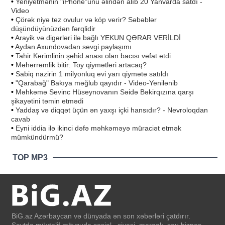
•
Yeniyetmənin "iPhone"unu əlindən alıb 20 Yanvarda satdı -
Video
•
Çörək niyə tez ovulur və köp verir? Səbəblər
düşündüyünüzdən fərqlidir
•
Arayik və digərləri ilə bağlı YEKUN QƏRAR VERİLDİ
•
Aydan Axundovadan sevgi paylaşımı
•
Tahir Kərimlinin şəhid anası olan bacısı vəfat etdi
•
Məhərrəmlik bitir: Toy qiymətləri artacaq?
•
Sabiq nazirin 1 milyonluq evi yarı qiymətə satıldı
•
"Qarabağ" Bakıya məğlub qayıdır - Video-Yenilənib
•
Məhkəmə Sevinc Hüseynovanın Səidə Bəkirqızına qarşı
şikayətini təmin etmədi
•
Yaddaş və diqqət üçün ən yaxşı içki hansıdır? - Nevroloqdan
cavab
•
Eyni iddia ilə ikinci dəfə məhkəməyə müraciət etmək
mümkündürmü?
TOP MP3
BiG.az Azərbaycan və dünyada ən son xəbərləri çatdırır.