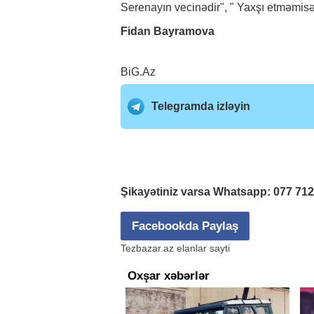
Serenayın vecinədir", " Yaxşı etməmisən
Fidan Bayramova
BiG.Az
Telegramda izləyin
Şikayətiniz varsa Whatsapp:
077 71
Facebookda Paylaş
Tezbazar.az elanlar sayti
Oxşar xəbərlər