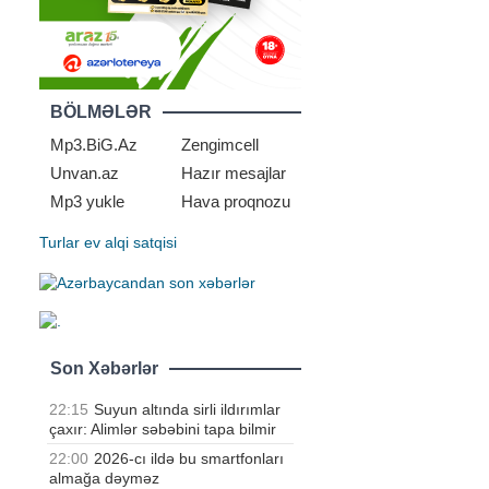
BÖLMƏLƏR
Mp3.BiG.Az
Zengimcell
Unvan.az
Hazır mesajlar
Mp3 yukle
Hava proqnozu
Turlar
ev alqi satqisi
Son Xəbərlər
22:15
Suyun altında sirli ildırımlar
çaxır: Alimlər səbəbini tapa bilmir
22:00
2026-cı ildə bu smartfonları
almağa dəyməz