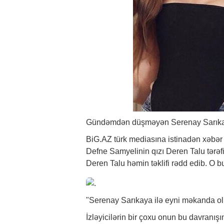
Gündəmdən düşməyən Serenay Sarıkaya
BiG.AZ
türk mediasına istinadən
xəbər
Defne Samyelinin qızı Deren Talu tərəfi
Deren Talu həmin təklifi rədd edib. O bu
"Serenay Sarıkaya ilə eyni məkanda o
İzləyicilərin bir çoxu onun bu davranışı