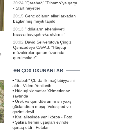
20:24
"Qarabağ" "Dinamo"ya qarşı
- Start heyətlər
20:15
Gənc oğlanın əlləri arxadan
bağlanmış meyiti tapıldı
20:13
"İddiaların əhəmiyyətli
hissəsi həqiqəti əks etdirmir"
20:02
David Seliverstova Çingiz
Qənizadəyə CAVAB: "Hüquqi
müzakirələr qanun üzərində
ə
qurulmalıdır"
ƏN ÇOX OXUNANLAR
•
"Sabah" ÇL-də ilk məğlubiyyətini
aldı - Video-Yenilənib
•
Hüquqi xidmətlər Xidmetler.az
saytında
•
Ürək və qan dövranını ən yaxşı
gücləndirən məşq: Velosiped və
gəzinti deyil
•
Kral ailəsində yeni körpə - Foto
•
Şakira həmin uşaqları evində
qonaq etdi - Fotolar