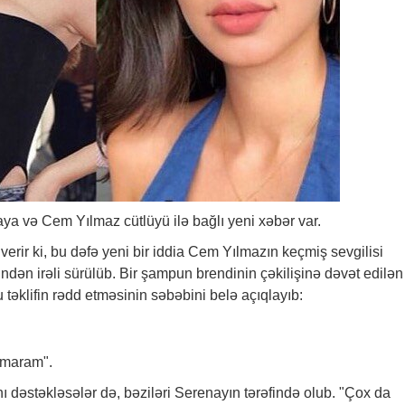
 və Cem Yılmaz cütlüyü ilə bağlı yeni
xəbər
var.
verir ki, bu dəfə yeni bir iddia Cem Yılmazın keçmiş sevgilisi
ndən irəli sürülüb. Bir şampun brendinin çəkilişinə dəvət edilən
 təklifin rədd etməsinin səbəbini belə açıqlayıb:
lmaram".
nı dəstəkləsələr də, bəziləri Serenayın tərəfində olub. "Çox da