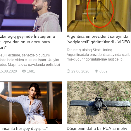
zlar açıq geyimdə İnstaqrama
Argentinanın prezident sarayında
il qoyurlar, onun atası hara
"yadplanetli" görüntüləndi - VİDEO
ır?"
Tanınmış ufoloq Skott Uorinq
Argentinadakı prezident sarayında qərib
-13 il ərzində, sənətdə olduğum
"məxluqun" görüntülərinə rast gəlib.
fədə belə video çəkməmişəm. Ürəyim
BİG.AZ-ın -ya istinadən verdiyi xəbərə
udur. Maşınla evə qayıdanda polis bizi
görə, tədqiqatçı bu anomaliyanı "Google
ladı, tanışım idi. 8 Martda video
5.08.2020
1681
29.06.2020
6809
Earth" xidmətindən istifadə edərkən
aşmışdım ki, qədrinizi bilin, kişilərə
aşkarlayıb. Onun fikrincə, bu, Argentina
anmayın. Polis soruşur ki, niyə belə
prezidentini "güdən"
isən? Soruşuram ki, ola bilməz ki,
əsə yalan vəd verməmisən
r insanla hər şey dəyişir..." -
Düşmənin daha bir PUA-sı məhv