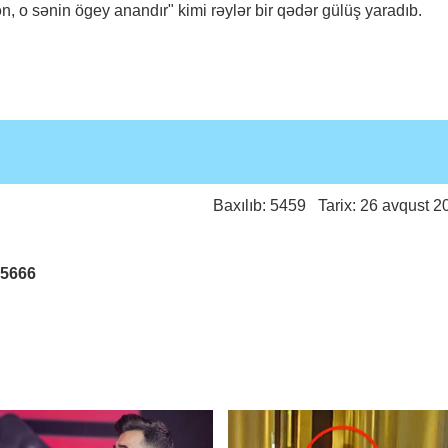
, o sənin ögey anandır" kimi rəylər bir qədər gülüş yaradıb.
Baxılıb: 5459 Tarix: 26 avqust 2
25666