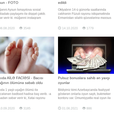
sun - FOTO
edildi
ənni Aysun İsmayılova sosial
Oktyabrın 14-ü günorta saatlarında
iadakı paylaşımı ilə diqqət çəkib.
cəbhənin Füzuli rayonu istiqamətində
ər verir ki. müğənni instaqram
Ermənistan silahlı qüvvələrinə məxsus
abında yeni fotosunu paylaşıb. O.
PUA bölmələrimiz tərəfindən məhv edilib
oya: "Hər şey dəyişir.bəzən zamanla,
Bu barədə -a Müdafiə Nazirliyindən
6.08.2020
3548
14.10.2020
1779
ən də bir insanla" sözlərini yazıb.
məlumat verilib
ügedən fotonu təqdim edirik:
kıda AİLƏ FACİƏSİ - Bacısı
Pulsuz bonuslara sahib ən yaxşı
ağının ölümünə səbəb oldu
oyunlar
ıda 1 yaşlı uşağın ölümü ilə
Bildiyiniz kimi Azərbaycanda fəaliyyət
icələnən bədbəxt hadisə baş verib. -a
göstərən onlarla oyun saytı, bukmeker
inadən xəbər verir ki, Xətai rayonu
kontoru var. Ümumiyyətlə real oyun ilə
ədli kəndində yaşayan şəxs BMW
onlayn oyunnu bir-birindən ayıran əsas
kalı avtomobilini arxaya doğru hərəkət
xüsusiyyətlərdən biri də bonuslardır.
0.09.2020
3185
01.06.2021
886
irərkən bacısının 1 yaşlı övladının
Onlayn oyunların real oyunlardan fərqli