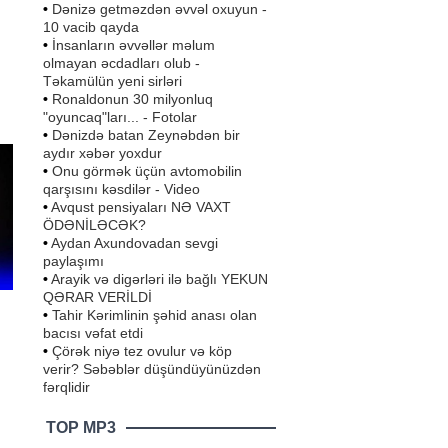
•
Dənizə getməzdən əvvəl oxuyun -
10 vacib qayda
•
İnsanların əvvəllər məlum
olmayan əcdadları olub -
Təkamülün yeni sirləri
.
•
Ronaldonun 30 milyonluq
"oyuncaq"ları... - Fotolar
•
Dənizdə batan Zeynəbdən bir
aydır xəbər yoxdur
•
Onu görmək üçün avtomobilin
qarşısını kəsdilər - Video
•
Avqust pensiyaları NƏ VAXT
ÖDƏNİLƏCƏK?
•
Aydan Axundovadan sevgi
paylaşımı
•
Arayik və digərləri ilə bağlı YEKUN
QƏRAR VERİLDİ
•
Tahir Kərimlinin şəhid anası olan
bacısı vəfat etdi
•
Çörək niyə tez ovulur və köp
verir? Səbəblər düşündüyünüzdən
fərqlidir
TOP MP3