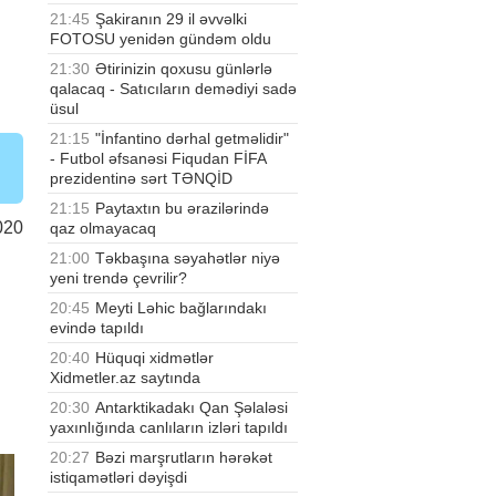
21:45
Şakiranın 29 il əvvəlki
FOTOSU yenidən gündəm oldu
21:30
Ətirinizin qoxusu günlərlə
qalacaq - Satıcıların demədiyi sadə
üsul
21:15
"İnfantino dərhal getməlidir"
- Futbol əfsanəsi Fiqudan FİFA
prezidentinə sərt TƏNQİD
21:15
Paytaxtın bu ərazilərində
020
qaz olmayacaq
21:00
Təkbaşına səyahətlər niyə
yeni trendə çevrilir?
20:45
Meyti Ləhic bağlarındakı
evində tapıldı
20:40
Hüquqi xidmətlər
Xidmetler.az saytında
20:30
Antarktikadakı Qan Şəlaləsi
yaxınlığında canlıların izləri tapıldı
20:27
Bəzi marşrutların hərəkət
istiqamətləri dəyişdi