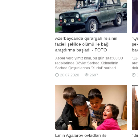
Azərbaycanda qərargah rəisinin
"Qı
faciəli şəkildə ölümü ilə bağlı
şək
araşdırma başladı - FOTO
bax
Xəbər verdiyimiz kimi, bu gün saat 08:00
"12
radələrində Dövlət Sərhəd Xidmətinin
ərə
Sərhəd Qoşunlarının "Xudat" sərhəd
dol
dəstəsinin Quba rayonunun Xınalıq kəndi
sax
20.07.2020
2697
1
yaxın­lığındakı sərhəd zasta­vasına xidməti
payl
tapşırığın icrası ilə əlaqədar hərəkət edən
ald
"UAZ" markalı xidməti avtomobil qəzaya
dem
uğrayıb
kim
Emin Ağalarov övladları ilə
"Bi