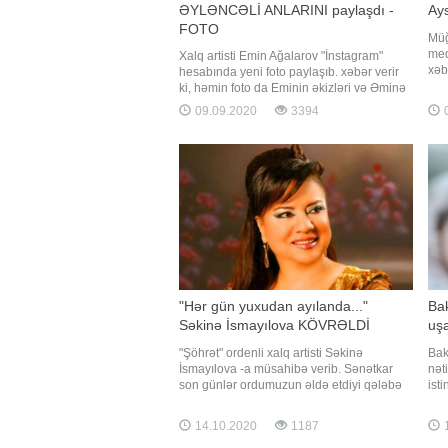
ƏYLƏNCƏLİ ANLARINI paylaşdı -
Ay
FOTO
Müğ
med
Xalq artisti Emin Ağalarov "İnstagram"
xəb
hesabında yeni foto paylaşıb. xəbər verir
hes
ki, həmin foto da Eminin əkizləri və Əminə
fot
yer alıb. Əyləncəli anlarını çəkən Eminin
09.09.2020
3394
0
bəz
bu fotosu olduqca maraqla qarşılanıb.
Söz
Fidan Bayramova
"Hər gün yuxudan ayılanda..."
Ba
Səkinə İsmayılova KÖVRƏLDİ
uş
"Şöhrət" ordenli xalq artisti Səkinə
Bak
İsmayılova -a müsahibə verib. Sənətkar
nət
son günlər ordumuzun əldə etdiyi qələbə
ist
xəbərlərinə hədsiz sevindiyini dilə gətirib.
Əhm
Bildirib ki, hər dəfə hansısa ərazimiz
mar
14.10.2020
1187
1
erməni işğalından azad ediləndə,
etd