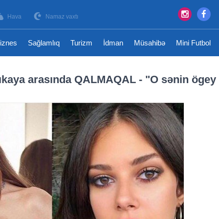
Hava
Namaz vaxtı
iznes
Sağlamlıq
Turizm
İdman
Müsahibə
Mini Futbol
rıkaya arasında QALMAQAL - "O sənin ögey