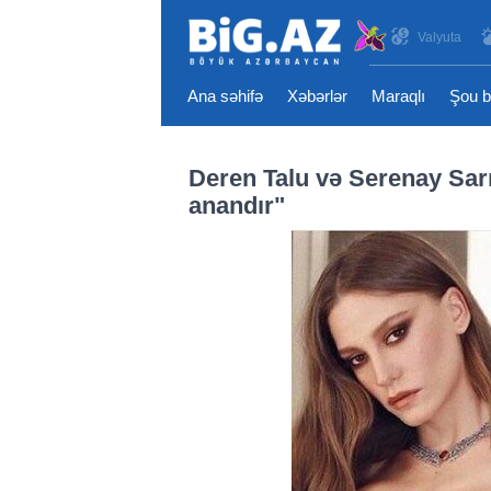
Valyuta
Ana səhifə
Xəbərlər
Maraqlı
Şou b
Deren Talu və Serenay Sa
anandır"