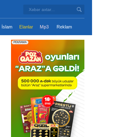
İslam
Elanlar
Mp3
Reklam