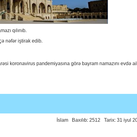
azı qılınıb.
ə nəfər iştirak edib.
arəsi koronavirus pandemiyasına görə bayram namazını evdə ai
İslam
Baxılıb: 2512 Tarix: 31 iyul 2