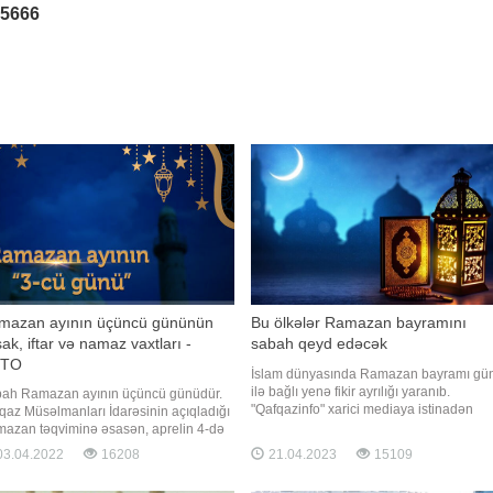
25666
mazan ayının üçüncü gününün
Bu ölkələr Ramazan bayramını
ak, iftar və namaz vaxtları -
sabah qeyd edəcək
TO
İslam dünyasında Ramazan bayramı gü
ilə bağlı yenə fikir ayrılığı yaranıb.
ah Ramazan ayının üçüncü günüdür.
"Qafqazinfo" xarici mediaya istinadən
qaz Müsəlmanları İdarəsinin açıqladığı
xəbər verir ki, Şəvval ayının hilalını görə
azan təqviminə əsasən, aprelin 4-də
bilməyən ölkələr aprelin 21-ni orucluğun
k vaxtı saat 04:53-də, iftar vaxtı isə
3.04.2022
16208
21.04.2023
15109
son günü elan ediblər. Həmin ölkələrdə
22-dir. Aprelin 4-ü üçün namaz vaxtları:.
bayramın ilk günü 22 aprel olaraq təyin
h azanı 04:58. Zöhr azanı 12:44. Əsr