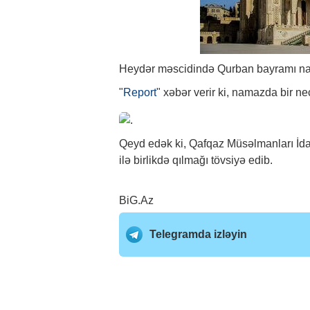
Heydər məscidində Qurban bayramı nam
"
Report
" xəbər verir ki, namazda bir neç
Qeyd edək ki, Qafqaz Müsəlmanları İd
ilə birlikdə qılmağı tövsiyə edib.
BiG.Az
Telegramda izləyin