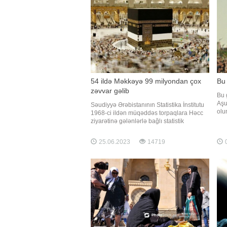
birləşdirən bir məqalə hazırlanıb. Bu
aza
barədə -
20:
54 ildə Məkkəyə 99 milyondan çox
Bu
zəvvar gəlib
Bu 
Aşu
Səudiyyə Ərəbistanının Statistika İnstitutu
olu
1968-ci ildən müqəddəs torpaqlara Həcc
Aşu
ziyarətinə gələnlərlə bağlı statistik
Azə
məlumatların toplanmasına başlayıb.
ola
BİG.AZ Trend-ə istinadən bildirir ki, bu
25.06.2023
14719
0
ill
barədə ölkənin rəsmi xəbər agentliyi SPA
Müs
məlumat yayıb. Qeyd olunub ki, 54 il
ərzində 99 milyondan ço