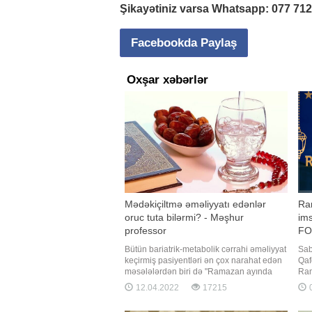
Şikayətiniz varsa Whatsapp:
077 71
Facebookda Paylaş
Oxşar xəbərlər
Mədəkiçiltmə əməliyyatı edənlər
Ra
oruc tuta bilərmi? - Məşhur
ims
professor
FO
Bütün bariatrik-metabolik cərrahi əməliyyat
Sab
keçirmiş pasiyentləri ən çox narahat edən
Qaf
məsələlərdən biri də "Ramazan ayında
Ram
oruc tutmaq olarmı" sualıdır. Buna əyani və
imsa
12.04.2022
17215
0
elmi yanaşma olaraq İslam dövlətləri
19:
bariatrik cərrahlarının tədqiqatlarını
Süb