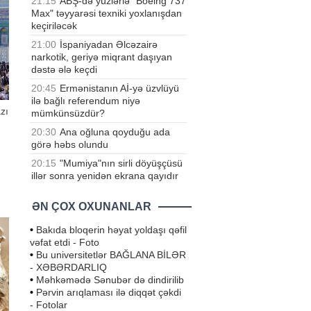
21:15
ABŞ-də yüzlərlə "Boeing 737
Max" təyyarəsi texniki yoxlanışdan
keçiriləcək
21:00
İspaniyadan Əlcəzairə
narkotik, geriyə miqrant daşıyan
dəstə ələ keçdi
20:45
Ermənistanın Aİ-yə üzvlüyü
ilə bağlı referendum niyə
zı
mümkünsüzdür?
20:30
Ana oğluna qoyduğu ada
görə həbs olundu
20:15
"Mumiya"nın sirli döyüşçüsü
illər sonra yenidən ekrana qayıdır
ƏN ÇOX OXUNANLAR
b,
( )
•
Bakıda bloqerin həyat yoldaşı qəfil
vəfat etdi - Foto
•
Bu universitetlər BAĞLANA BİLƏR
- XƏBƏRDARLIQ
•
Məhkəmədə Sənubər də dindirilib
•
Pərvin arıqlaması ilə diqqət çəkdi
- Fotolar