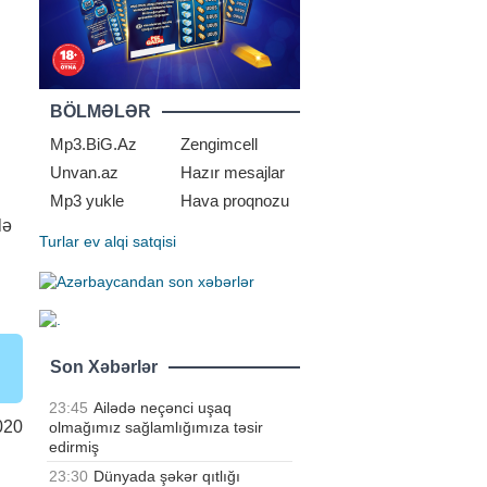
BÖLMƏLƏR
Mp3.BiG.Az
Zengimcell
Unvan.az
Hazır mesajlar
Mp3 yukle
Hava proqnozu
lə
Turlar
ev alqi satqisi
Son Xəbərlər
23:45
Ailədə neçənci uşaq
020
olmağımız sağlamlığımıza təsir
edirmiş
23:30
Dünyada şəkər qıtlığı