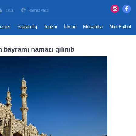
Hava
Namaz vaxtı
iznes
Sağlamlıq
Turizm
İdman
Müsahibə
Mini Futbol
 bayramı namazı qılınıb