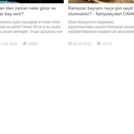
an ölən zaman nələr görür və
Ramazan bayramı neçə gün qeyd
ər baş verir?
olunmalıdır? - İlahiyyatçıdan CAV
larımız üçün maraqlıdır ki insan ölüm
İslam dünyasının müqəddəs
nda nə görür? İmam Əli (ə.s) bu suala
bayramlarından sayılan Ramazan bayra
ə cavab vermişdir:. İnsan dünyanın son
müxtəlif ölkələrdə müxtəlif cür qeyd edilir
lərində və axirətin ilk günlərində qərar
Belə ki, bir sıra müsəlman ölkələrində b
an zaman anidən qarşısında bir sima
bayram üç gün, digərlərində isə hətta 10
0.04.2022
18884
02.05.2022
15371
ər ki, onun üçün naməlumdur. Ondan
gün ərzində qeyd edilir. Azərbaycanda i
uşar ki, sən kimsən ki, mən səni
Ramazan bayramı cəmi iki gün keçirilir.
ımıram? Deyər: "Mə
Belə olduqda ortaya maraql