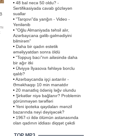
•
48 bal necə 50 oldu? -
Sertifikasiyada cavab gözləyən
suallar
AB
•
"Tarqovı"da yanğın - Video -
Yenilənib
mı
•
"Oğlu Almaniyada təhsil alır,
.
Azərbaycana gəlib-gəlmədiyini
u
bilmirəm"
•
Daha bir qadın estetik
sə
əməliyyatdan sonra öldü
•
"Toppuş bacı"nın ailəsində daha
bir ağır itki
•
Ülviyyə İlyasova fəhləyə borclu
qalıb?
•
Azərbaycanda işçi axtarılır -
Əməkhaqqı 10 min manatdır
•
20 manatlıq ödəniş ləğv olundu
•
Şirkətlər niyə bağlanır? Problemin
görünməyən tərəfləri
•
Yeni ipoteka qaydaları mənzil
bazarında nəyi dəyişəcək?
•
1967-ci ildə ölümün astanasında
olan qadının iddiası diqqət çəkdi
TOP MP3