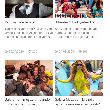
Yeni layihəsi bəlli oldu
"Manifest" Türkiyədən köçür
Türkiyəli aktyor Fikrət Kuşkanın yeni
Son zamanlar Türkiyənin böyük
layihəsi bəlli olub. Axşam.az Türkiyə
maraqla dinlənilən musiqi
mətbuatına istinadən xəbər verir ki,
qruplarından biri olan "Manifest"
aktyor "Evlilik güzeldir" serialında
karyerasını Londondan davam
rol alacaq. O, layihədə "Mesut
etdirəcək. "Qafqazinfo" Türkiyə KİV-
Bahtiyar" obrazına həyat verəcək.
ə istinadən xəbər verir ki, bu barədə
25.07.2026
266
04.08.2026
463
Qeyd edək ki, layihə "TRT1"
qrupun qurucusu Tolga Akış
kanalında yayımlanacaq
açıqlama verib. Onun sözlərinə
görə, üzvlərin birlikdə yaşadığ
Şakira həmin uşaqları evində
Şakira Mbappeni klipində
qonaq etdi - Fotolar
oynamasına necə razı saldı?