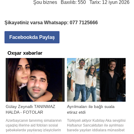
Şou biznes
Baxılıb: 550 Tarix: 12 iyun 2026
Şikayətiniz varsa Whatsapp:
077 7125666
Facebookda Paylaş
Oxşar xəbərlər
Gülay Zeynallı TANINMAZ
Ayrılmaları ilə bağlı suala
HALDA - FOTOLAR
etiraz etdi
Azərbaycanın tanınmış simalarının
Türkiyəli aktyor Kubilay Aka sevgilisi
uşaqlıq illərinə aid fotoları sosial
Hafsanur Sancaktutan ilə ayrılması
şəbəkələrdə yayılaraq izləyicilərin
barədə yayılan iddialara münasibət