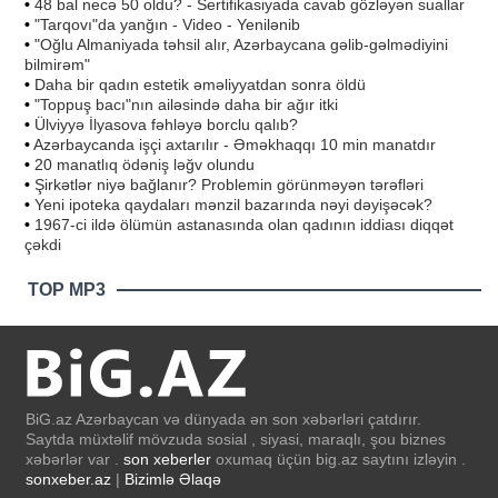
•
48 bal necə 50 oldu? - Sertifikasiyada cavab gözləyən suallar
•
"Tarqovı"da yanğın - Video - Yenilənib
•
"Oğlu Almaniyada təhsil alır, Azərbaycana gəlib-gəlmədiyini
bilmirəm"
•
Daha bir qadın estetik əməliyyatdan sonra öldü
•
"Toppuş bacı"nın ailəsində daha bir ağır itki
•
Ülviyyə İlyasova fəhləyə borclu qalıb?
•
Azərbaycanda işçi axtarılır - Əməkhaqqı 10 min manatdır
•
20 manatlıq ödəniş ləğv olundu
•
Şirkətlər niyə bağlanır? Problemin görünməyən tərəfləri
•
Yeni ipoteka qaydaları mənzil bazarında nəyi dəyişəcək?
•
1967-ci ildə ölümün astanasında olan qadının iddiası diqqət
çəkdi
TOP MP3
BiG.az Azərbaycan və dünyada ən son xəbərləri çatdırır.
Saytda müxtəlif mövzuda sosial , siyasi, maraqlı, şou biznes
xəbərlər var .
son xeberler
oxumaq üçün big.az saytını izləyin .
sonxeber.az
|
Bizimlə Əlaqə