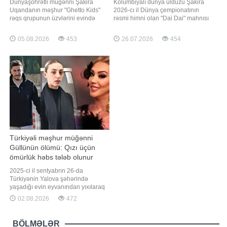
Dünyaşöhrətli müğənni Şakira
Kolumbiyalı dünya ulduzu Şakira
Uqandanın məşhur "Ghetto Kids"
2026-cı il Dünya çempionatının
rəqs qrupunun üzvlərini evində
rəsmi himni olan "Dai Dai" mahnısı
qonaq edib. "Qafqazinfo" xəbər verir
ilə yenidən turnirin simalarından
ki, müğənni bununla bağlı
birinə çevrilib. xarici mediaya
05.08.2026
453
26.07.2026
454
"Instagram" hesabında paylaşım
istinadən xəbər verir ki, mahnının
edərək uşaqlarla keçirdiyi günləri
klipində Lionel Messi, Erlinq
unudulmaz adlandırıb. "Son bir
Holand, Harri Keyn, Luis Dias,
neçə gün sözl
Camal Musiala, Kilian Mbappe kim
Türkiyəli məşhur müğənni
Güllünün ölümü: Qızı üçün
ömürlük həbs tələb olunur
2025-ci il sentyabrın 26-da
Türkiyənin Yalova şəhərində
yaşadığı evin eyvanından yıxılaraq
həyatını itirən tanınmış müğənni
02.08.2026
472
Güllünün ölümü ilə bağlı aparılan
istintaq yekunlaşıb. xəbər verir ki,
bu barədə "Haber Global" telekanalı
BÖLMƏLƏR