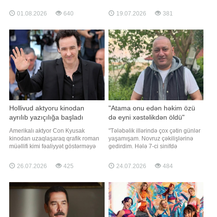
diqqətini çəkib. BİG.AZ -a istinadla
bildirib. Axşam.az xəbər verir ki,
xəbər verir ki, paylaşılan arxiv
aktyor münasibətlərinin davam
01.08.2026
640
19.07.2026
381
şəkillərində məşhur müğənnilər,
etdiyini açıqlayıb. "Əlaqəmiz davam
aktyor və aktrisalar, aparıcılar, eləcə
edir, heç bir problem yoxdur.
də digər sənət nümayəndələrinin
Münasibətlər sosial mediada
illər əvvəl çəkilmi
yaşanmır", - deyə Kubila
Hollivud aktyoru kinodan
"Atama onu edən həkim özü
ayrılıb yazıçılığa başladı
də eyni xəstəlikdən öldü"
Amerikalı aktyor Con Kyusak
"Tələbəlik illərində çox çətin günlər
kinodan uzaqlaşaraq qrafik roman
yaşamışam. Novruz çəkilişlərinə
müəllifi kimi fəaliyyət göstərməyə
gedirdim. Hələ 7-ci sinifdə
başladığını açıqlayıb. xəbər verir ki,
oxuyanda teatrda çalışırdım.
aktyor bu barədə "Variety" nəşrinə
Universitetdə oxuyarkən kirayədə
26.07.2026
425
24.07.2026
484
müsahibəsində danışıb. Kyusakın
qalırdım. Qrup yoldaşlarımın
sözlərinə görə, qrafik romanlar
hamısının evi var idi, bir mən
həmişə ona kinematoqrafiyaya ən
kirayədə yaşayırdım. Elə gün olub
yaxın janr kimi görünüb
ki, metroya verməyə pulum
olmayıb". Axşam.a