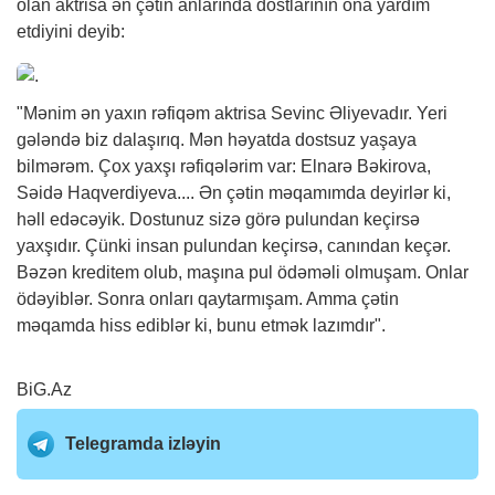
olan aktrisa ən çətin anlarında dostlarının ona yardım
etdiyini deyib:
"Mənim ən yaxın rəfiqəm aktrisa Sevinc Əliyevadır. Yeri
gələndə biz dalaşırıq. Mən həyatda dostsuz yaşaya
bilmərəm. Çox yaxşı rəfiqələrim var: Elnarə Bəkirova,
Səidə Haqverdiyeva.... Ən çətin məqamımda deyirlər ki,
həll edəcəyik. Dostunuz sizə görə pulundan keçirsə
yaxşıdır. Çünki insan pulundan keçirsə, canından keçər.
Bəzən kreditem olub, maşına pul ödəməli olmuşam. Onlar
ödəyiblər. Sonra onları qaytarmışam. Amma çətin
məqamda hiss ediblər ki, bunu etmək lazımdır".
BiG.Az
Telegramda izləyin