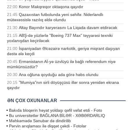
22:00
Konor Makqreqor oktaqona qayıdır
21:45
Qazaxıstan futbolunda yeni səhifə: Niderlandlı
mütəxəssislə razılıq əldə olundu
21:30
Altay Bayındır karyerasını La Liqada davam etdirəcək
21:15
ABŞ-də yüzlərlə "Boeing 737 Max" təyyarəsi texniki
yoxlanışdan keçiriləcək
21:00
İspaniyadan Əlcəzairə narkotik, geriyə miqrant daşıyan
dəstə ələ keçdi
20:45
Ermənistanın Aİ-yə üzvlüyü ilə bağlı referendum niyə
mümkünsüzdür?
20:30
Ana oğluna qoyduğu ada görə həbs olundu
20:15
"Mumiya"nın sirli döyüşçüsü illər sonra yenidən ekrana
qayıdır
ƏN ÇOX OXUNANLAR
•
Bakıda bloqerin həyat yoldaşı qəfil vəfat etdi - Foto
•
Bu universitetlər BAĞLANA BİLƏR - XƏBƏRDARLIQ
•
Məhkəmədə Sənubər də dindirilib
•
Pərvin arıqlaması ilə diqqət çəkdi - Fotolar