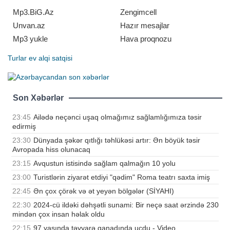
məlumat yayıb. Bildirilib ki, Yalova
Baş Prokurorluğu tərəfində
Mp3.BiG.Az
Zengimcell
Unvan.az
Hazır mesajlar
Mp3 yukle
Hava proqnozu
Turlar
ev alqi satqisi
Son Xəbərlər
23:45
Ailədə neçənci uşaq olmağımız sağlamlığımıza təsir
edirmiş
23:30
Dünyada şəkər qıtlığı təhlükəsi artır: Ən böyük təsir
Avropada hiss olunacaq
23:15
Avqustun istisində sağlam qalmağın 10 yolu
23:00
Turistlərin ziyarət etdiyi "qədim" Roma teatrı saxta imiş
22:45
Ən çox çörək və ət yeyən bölgələr (SİYAHI)
22:30
2024-cü ildəki dəhşətli sunami: Bir neçə saat ərzində 230
mindən çox insan həlak oldu
22:15
97 yaşında təyyarə qanadında uçdu - Video