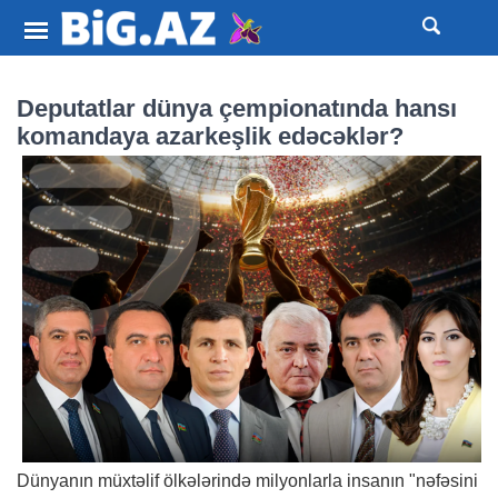
Deputatlar dünya çempionatında hansı
komandaya azarkeşlik edəcəklər?
Dünyanın müxtəlif ölkələrində milyonlarla insanın "nəfəsini