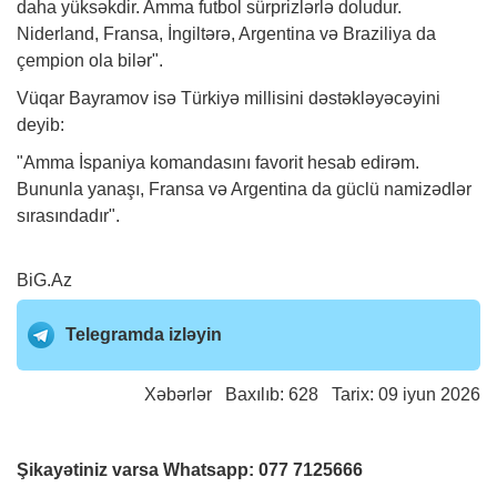
daha yüksəkdir. Amma futbol sürprizlərlə doludur.
Niderland, Fransa, İngiltərə, Argentina və Braziliya da
çempion ola bilər".
Vüqar Bayramov isə Türkiyə millisini dəstəkləyəcəyini
deyib:
"Amma İspaniya komandasını favorit hesab edirəm.
Bununla yanaşı, Fransa və Argentina da güclü namizədlər
sırasındadır".
BiG.Az
Telegramda izləyin
Xəbərlər
Baxılıb: 628 Tarix: 09 iyun 2026
Şikayətiniz varsa Whatsapp:
077 7125666