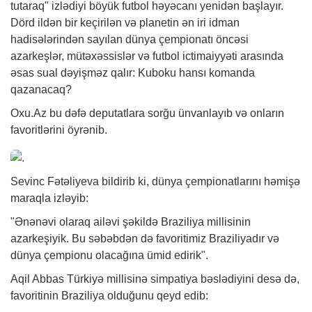
tutaraq" izlədiyi böyük futbol həyəcanı yenidən başlayır.
Dörd ildən bir keçirilən və planetin ən iri idman
hadisələrindən sayılan dünya çempionatı öncəsi
azarkeşlər, mütəxəssislər və futbol ictimaiyyəti arasında
əsas sual dəyişməz qalır: Kuboku hansı komanda
qazanacaq?
Oxu.Az bu dəfə deputatlara sorğu ünvanlayıb və onların
favoritlərini öyrənib.
Sevinc Fətəliyeva bildirib ki, dünya çempionatlarını həmişə
maraqla izləyib:
"Ənənəvi olaraq ailəvi şəkildə Braziliya millisinin
azarkeşiyik. Bu səbəbdən də favoritimiz Braziliyadır və
dünya çempionu olacağına ümid edirik".
Aqil Abbas Türkiyə millisinə simpatiya bəslədiyini desə də,
favoritinin Braziliya olduğunu qeyd edib: