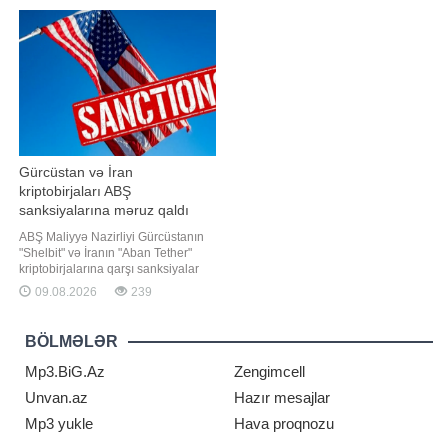
qarşılıqlı maraqlara söykənən
Mərkəzinin əməkdaşı Oleq
əməkdaşlıq əlaqələri
Kononenko TASS-a yerləşdirilib.
müəyyənləşdirir. Bununla əlaqədər
Onun sözlərinə görə, BKS-nin
bir il əvvəl, avqustun 8-də
orbitdən götürülməsi son ABŞ-ın
Vaşinqtond
xüsusi Orbitindən Çıxarılma
Vasitəsin
Gürcüstan və İran
kriptobirjaları ABŞ
sanksiyalarına məruz qaldı
ABŞ Maliyyə Nazirliyi Gürcüstanın
"Shelbit" və İranın "Aban Tether"
kriptobirjalarına qarşı sanksiyalar
tətbiq edib. ABŞ hakimiyyətinin
09.08.2026
239
versiyasına görə, İranın İslam
İnqilabı Keşikçiləri Korpusu
(SEPAH) bu şirkətlərdən pulların
BÖLMƏLƏR
yuyulması və ABŞ sanksiyalarından
yayınmaq üçün istifad
Mp3.BiG.Az
Zengimcell
Unvan.az
Hazır mesajlar
Mp3 yukle
Hava proqnozu