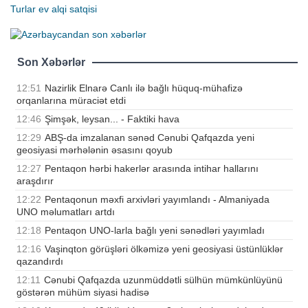
Turlar
ev alqi satqisi
Son Xəbərlər
12:51
Nazirlik Elnarə Canlı ilə bağlı hüquq-mühafizə
orqanlarına müraciət etdi
12:46
Şimşək, leysan... - Faktiki hava
12:29
ABŞ-da imzalanan sənəd Cənubi Qafqazda yeni
geosiyasi mərhələnin əsasını qoyub
12:27
Pentaqon hərbi hakerlər arasında intihar hallarını
araşdırır
12:22
Pentaqonun məxfi arxivləri yayımlandı - Almaniyada
UNO məlumatları artdı
12:18
Pentaqon UNO-larla bağlı yeni sənədləri yayımladı
12:16
Vaşinqton görüşləri ölkəmizə yeni geosiyasi üstünlüklər
qazandırdı
12:11
Cənubi Qafqazda uzunmüddətli sülhün mümkünlüyünü
göstərən mühüm siyasi hadisə