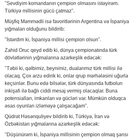
"Sevdiyim komandanın çempion olmasını istəyirəm.
Türkiyə millisinin gücü çatmaz".
Müşfiq Məmmədli isə favoritlərinin Argentina və İspaniya
yığmaları olduğunu bildirib:
"İstərdim ki, İspaniya millisi çempion olsun".
Zahid Oruc qeyd edib ki, dünya çempionatında türk
dövlətlərinin yığmalarına azarkeşlik edəcək:
"Təbii ki, qəlbimiz, beynimiz, dualarımız türk millisi ilə
olacaq. Çox arzu edirik ki, onlar qrup mərhələsini uğurla
keçsinlər. Bunu edə bilsələr, türk dünyasında futbolun
inkişafı ilə bağlı ciddi mesaj vermiş olacaqlar. Buna
potensialları, imkanları və gücləri var. Mümkün olduqca
əsas oyunları izləməyə çalışacağam".
Qüdrət Həsənquliyev bildirib ki, Türkiyə, İran və
Özbəkistan yığmalarına azarkeşlik edəcək:
"Düşünürəm ki, İspaniya millisinin çempion olmaq şansı