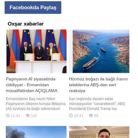
Facebookda Paylaş
Oxşar xəbərlər
Paşinyanın Aİ siyasətində
Hörmüz boğazı ilə bağlı İranın
ziddiyyət - Ermənistan
tələblərinə ABŞ-dan sərt
müxalifətindən AÇIQLAMA
reaksiya
Ermənistanın Baş naziri Nikol
İran regionda davam edən
Paşinyanın ölkənin Avropa İttifaqına
münaqişədən "cəsarətlənib", ABŞ
(Aİ) üzvlüyü ilə bağlı referendum
Prezidenti Donald Tramp isə
barədə açıqlamaları onun Avropa
Tehrana zərbə endirmək üçün irəli
11:41
102
10:41
99
İttifaqına qoşulmaq niyyəti ilə bağlı
sürdüyü əsas təhdidlərdən geri
əvvəlki ritorikasına ziddir. xəbər
çəkilməyə davam edir. xəbər verir
verir ki, bunu Ermənistan
ki, bunu ABŞ-ın keçmiş müdafiə
Respublika Partiyasının idarə
naziri Mark Esper "The Hill"