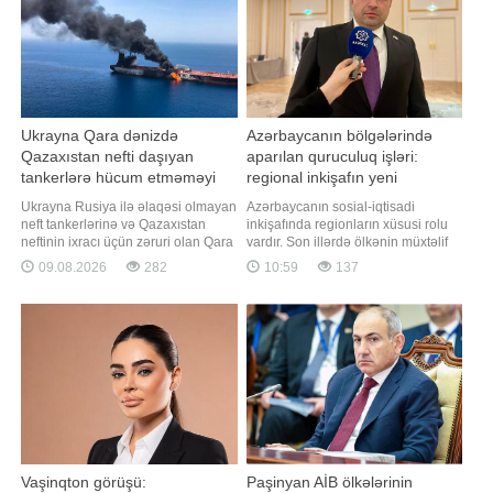
heyətinin üzvü, Milli Assambleyada
qəzetinə açıqlamasında bildirib.
(parlament
"Görünür
Ukrayna Qara dənizdə
Azərbaycanın bölgələrində
Qazaxıstan nefti daşıyan
aparılan quruculuq işləri:
tankerlərə hücum etməməyi
regional inkişafın yeni
öhdəsinə götürüb
mərhələsi
Ukrayna Rusiya ilə əlaqəsi olmayan
Azərbaycanın sosial-iqtisadi
neft tankerlərinə və Qazaxıstan
inkişafında regionların xüsusi rolu
neftinin ixracı üçün zəruri olan Qara
vardır. Son illərdə ölkənin müxtəlif
dənizdəki infrastruktura zərbələr
bölgələrində həyata keçirilən
09.08.2026
282
10:59
137
endirməməyi öhdəsinə götürüb.
genişmiqyaslı quruculuq, abadlıq və
"Report" xəbər verir ki, bu barədə
infrastruktur layihələri regionların
"Bloomberg" agentliyi amerikalı
inkişafına, əhalinin sosial rifahının
məmura istinadən məlumat yayıb.
yüksəldilməsinə və iqtisadi fəallığın
Məmurun sözlərin
artırılmasına mühü
Vaşinqton görüşü:
Paşinyan AİB ölkələrinin