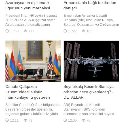
Azərbaycanın diplomatik
Ermənistanla bağlı təklifindən
uğurunun yeni mərhələsi
danışdı
Prezident İlham Əliyevin 8 avqust
Ermənistan Avrasiya İqtisadi
2025-ci ildə ABŞ-a işgüzar səfəri
Birliyinin (AİB) üzvü olan Rusiya,
Azərbaycan diplomatiyasının
Belarus, Qazaxıstan və Qırğızıstanın
tarixində mühüm hadisələrdən biri
Ermənistanın Avropa İttifaqına (Aİ)
11:50
111
11:27
105
kimi yadda qaldı. Vaşinqtonda
inteqrasiyası ilə bağlı referendum
keçirilən görüşlər təkcə
keçirilməsi təklifinə hörmətlə
Azərbaycan-ABŞ münasibətlərinin
yanaşır. xəbər verir ki, bu barədə
inkişafı baxımından deyil,
"Armenpress"in Telegram kanalında
Azərbaycan-Ermənistan
yayılan məlumata görə
münasibətlərinin normallaşması və
Cənub
Cənubi Qafqazda
Beynəlxalq Kosmik Stansiya
uzunmüddətli sülhün
orbitdən necə çıxarılacaq? -
mümkünlüyünü göstərən
DETALLAR
mühüm siyasi hadisə
Son illər Cənubi Qafqaz bölgəsində
ABŞ Beynəlxalq Kosmik
baş verən proseslər göstərir ki,
Stansiyanın (BKS) orbitdən
regionun gələcək təhlükəsizliyinin
alınmasının son prosesini həyata
artıq hərbi qarşıdurma deyil, siyasi
keçirəcək. xəbər verir ki, bunu Yuri
12:11
73
12:05
70
razılaşmalar, iqtisadi əməkdaşlıq və
Qaqarin adına Kosmonavt Təlim