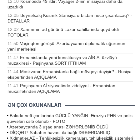
12:10
Kosmosda 49 ildir: Voyager 2-nin missiyası daha da
uzadıldı
12:05
Beynəlxalq Kosmik Stansiya orbitdən necə çıxarılacaq? -
DETALLAR
12:02
Xanımının ad gününü Lazur sahillərində qeyd etdi -
FOTOLAR
11:50
Vaşinqton görüşü: Azərbaycanın diplomatik uğurunun
yeni mərhələsi
11:47
Ermənistanda yeni konstitusiya və AİB-Aİ üzvlüyü
müzakirəsi - Paşinyana SƏRT İTTİHAM
11:44
Moskvanın Ermənistanla bağlı mövqeyi dəyişir? - Rusiya
ekspertindən AÇIQLAMA
11:41
Paşinyanın Aİ siyasətində ziddiyyət - Ermənistan
müxalifətindən AÇIQLAMA
ƏN ÇOX OXUNANLAR
•
Bakıda neft çənlərində GÜCLÜ YANĞIN: Əraziyə FHN və polis
qüvvələri cəlb olunub - FOTO
•
Azərbaycanda 3 uşaq anası ZƏHƏRLƏNİB ÖLDÜ
•
DİQQƏT! Sabahın havası ilə bağlı XƏBƏRDARLIQ
•
Xidmetler.AZ - Təhlükəsizlik kameraları, təhlükəsizlik sistemləri