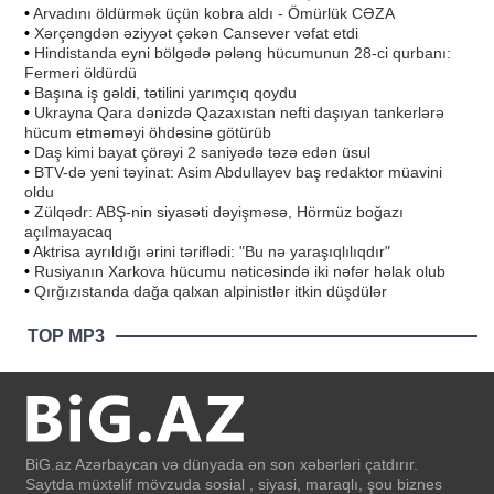
•
Arvadını öldürmək üçün kobra aldı - Ömürlük CƏZA
•
Xərçəngdən əziyyət çəkən Cansever vəfat etdi
•
Hindistanda eyni bölgədə pələng hücumunun 28-ci qurbanı:
Fermeri öldürdü
•
Başına iş gəldi, tətilini yarımçıq qoydu
•
Ukrayna Qara dənizdə Qazaxıstan nefti daşıyan tankerlərə
hücum etməməyi öhdəsinə götürüb
•
Daş kimi bayat çörəyi 2 saniyədə təzə edən üsul
•
BTV-də yeni təyinat: Asim Abdullayev baş redaktor müavini
oldu
•
Zülqədr: ABŞ-nin siyasəti dəyişməsə, Hörmüz boğazı
açılmayacaq
•
Aktrisa ayrıldığı ərini təriflədi: "Bu nə yaraşıqlılıqdır"
•
Rusiyanın Xarkova hücumu nəticəsində iki nəfər həlak olub
•
Qırğızıstanda dağa qalxan alpinistlər itkin düşdülər
TOP MP3
BiG.az Azərbaycan və dünyada ən son xəbərləri çatdırır.
Saytda müxtəlif mövzuda sosial , siyasi, maraqlı, şou biznes