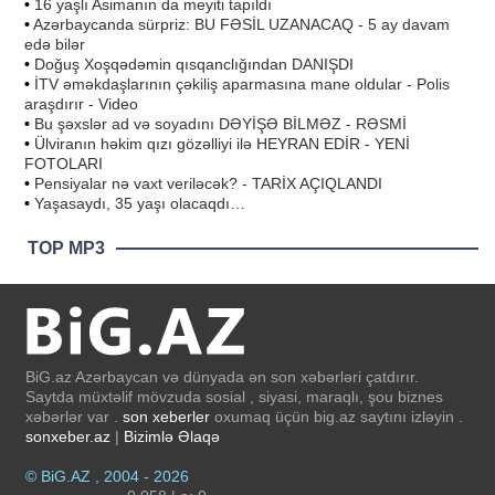
•
16 yaşlı Asimanın da meyiti tapıldı
•
Azərbaycanda sürpriz: BU FƏSİL UZANACAQ - 5 ay davam
edə bilər
•
Doğuş Xoşqədəmin qısqanclığından DANIŞDI
•
İTV əməkdaşlarının çəkiliş aparmasına mane oldular - Polis
araşdırır - Video
•
Bu şəxslər ad və soyadını DƏYİŞƏ BİLMƏZ - RƏSMİ
•
Ülviranın həkim qızı gözəlliyi ilə HEYRAN EDİR - YENİ
FOTOLARI
•
Pensiyalar nə vaxt veriləcək? - TARİX AÇIQLANDI
•
Yaşasaydı, 35 yaşı olacaqdı…
TOP MP3
BiG.az Azərbaycan və dünyada ən son xəbərləri çatdırır.
Saytda müxtəlif mövzuda sosial , siyasi, maraqlı, şou biznes
xəbərlər var .
son xeberler
oxumaq üçün big.az saytını izləyin .
sonxeber.az
|
Bizimlə Əlaqə
© BiG.AZ , 2004 - 2026