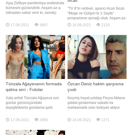
Ilıcalı
Aşıq Zülfiyyə pandemiya ərəfəsində
biznesini gücləndirib. Axşam.az-a
"TV 8"in rəhbəri, aparıcı Acun Ilıcalı
istinadən xəbər verir ki, sənətçi
"Müge ve Gülşen’le 2.Sayfa"
bundan əvvəl yaşadığı binada
proqramının qonağı olub. Axşam.az-
restoran açmışdı. Bir neçə gün
a istinadən xəbər verir ki, aparıcılar
17.09.2021
3697
16.09.2021
2120
əvvəl isə aşıq yenidən restoran
Acuna gənc qalmasının sirrini
açıb. Onun açılış mərasiminə sənət
soruşublar. O, isə söhbət zamanı
dostları da qatılıblar. Qeyd edək ki,
ata tərəfinin Azərbaycan köklü
Zülfiyyə bundan əvvəl daha bir
olduğunu deyib. Acun bildirib ki,
restoranını
gənc qalmasını
Tünzalə Ağayevanın formada
Özcan Dəniz hakim qarşısına
qalma sirri - Fotolar
çıxdı
Xalq artisti Tünzalə Ağayeva son
Keçmiş həyat yoldaşı Feyza Aktana
günlər görünüşündəki
şiddət göstərməsi səbəbi ilə
dəyişikliklərlə gündəmə gəlir.
məhkəməlik olan türkiyəli aktyor
Axşam.az xəbər verir ki, müğənni
Özcan Dəniz hakim qarşısına çıxıb.
əvvəlcə sarı saçlarını tünd rəngə
Axşam.az-a istinadən xəbər verir ki,
17.09.2021
2993
16.09.2021
1271
boyadı. Daha sonra isə onların düz
1 il 6 ay həbsi tələb olunan aktyor
görünüşünü buruqlu düzümlə
Feyza Aktanın yalan dediyini
əvəzləyib. T.Ağayeva eyni zamanda
bildirib:. "Övladımın qəyyumluğunu