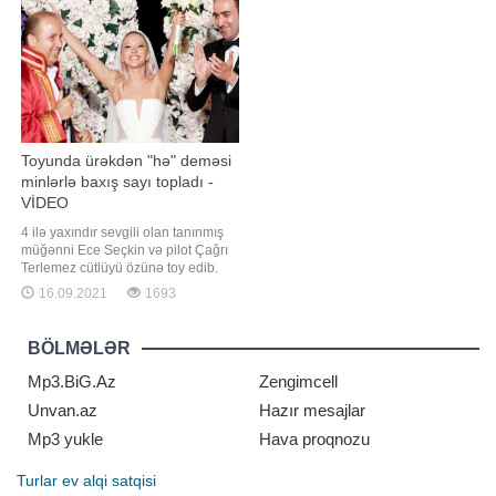
cəsarətli geyimləri ilə də
istədiyim üçün məni çətin vəziyyət
gündəmdən düşmür. İfaçı
İnstaqramı
Toyunda ürəkdən "hə" deməsi
minlərlə baxış sayı topladı -
VİDEO
4 ilə yaxındır sevgili olan tanınmış
müğənni Ece Seçkin və pilot Çağrı
Terlemez cütlüyü özünə toy edib.
xəbər verir ki, bu barədə ifaçı
16.09.2021
1693
instaqram hesabında bildirib.
Seçkinin toyda geyindiyi iki fərqli
gəlinlik böyük marağa səbəb olub.
BÖLMƏLƏR
Bundan başqa, müğənninin nikah
mərasimində "Çağrı Terlemezl
Mp3.BiG.Az
Zengimcell
Unvan.az
Hazır mesajlar
Mp3 yukle
Hava proqnozu
Turlar
ev alqi satqisi