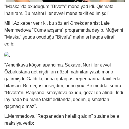
"Maska"da oxuduğum "Bivəfa" mənə yad idi. Qismətə
inanıram. Bu mahnı illər əvvəl mənə təklif edilmişdi".
Milli.Az
xəbər
verir ki, bu sözləri Əməkdar artist Lalə
Məmmədova "Cümə axşamı" proqramında deyib. Müğənni
"Maska" şouda oxuduğu "Bivəfa" mahnısı haqda etiraf
edib:
"Amerikaya köçən aparıcımız Səxavət Nur illər əvvəl
Özbəkistana getmişdi, ən gözəl mahnıları yazıb mənə
gətirmişdi. Gəldi ki, buna qulaq as, repertuarına daxil edə
bilərsən. Bir neçəsini seçdim, bunu yox. Bir müddət sonra
"Bivəfa"nı Rəqsanə İsmayılova oxudu, gözəl də alındı. İndi
layihədə bu mənə təklif ediləndə, dedim, qismətdən
qaçmaq olmaz".
L.Məmmədova "Rəqsanədən halallıq aldın" sualına belə
reaksiya verib: