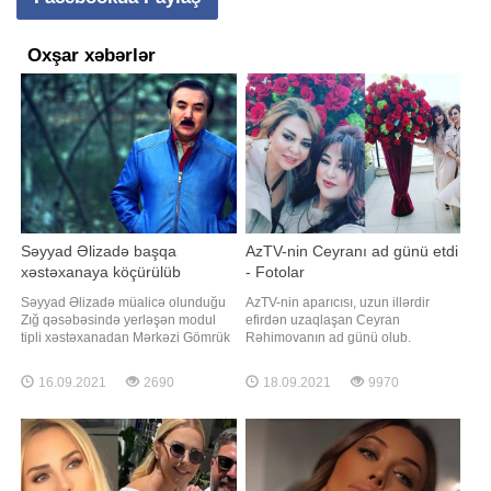
Oxşar xəbərlər
Səyyad Əlizadə başqa
AzTV-nin Ceyranı ad günü etdi
xəstəxanaya köçürülüb
- Fotolar
Səyyad Əlizadə müalicə olunduğu
AzTV-nin aparıcısı, uzun illərdir
Zığ qəsəbəsində yerləşən modul
efirdən uzaqlaşan Ceyran
tipli xəstəxanadan Mərkəzi Gömrük
Rəhimovanın ad günü olub.
hospitalına köçürülüb. Bu barədə
Axşam.az-a istinadən xəbər verir ki,
sənətçinin qohumu Razim Qasımov
o, özəl gününü yaxınları ilə qeyd
16.09.2021
2690
18.09.2021
9970
məlumat verib. Qeyd edək ki,
edib. Ad günündən şəkilləri Xalq
müğənni Səyyad Əlizadə bir
artisti Nəzakət Teymurova sosial
müddət öncə koronavirusa yoluxub.
şəbəkədə paylaşıb. Qeyd edək ki,
Hazırda vəziyyəti ağırdır
C.Rəhimova AzTV-dən
uzaqlaşdıqdan sonra televiziy