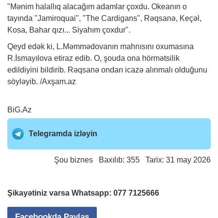
"Mənim halallıq alacağım adamlar çoxdu. Okeanın o
tayında "Jamiroquai", "The Cardigans", Rəqsanə, Keçəl,
Kosa, Bahar qızı... Siyahım çoxdur".
Qeyd edək ki, L.Məmmədovanın mahnısını oxumasına
R.İsmayılova etiraz edib. O, şouda ona hörmətsilik
edildiyini bildirib. Rəqsanə ondan icazə alınmalı olduğunu
söyləyib. /Axşam.az
BiG.Az
Telegramda izləyin
Şou biznes
Baxılıb: 355 Tarix: 31 may 2026
Şikayətiniz varsa Whatsapp:
077 7125666
Facebookda Paylaş