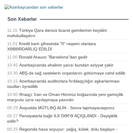
Son Xəbərlər
11:15
Türkiyə Qara dənizə ticarət gəmilərinin keçidini
məhdudlaşdırır
11:01
Kredit kartı şifrəsində "0" rəqəmi olanlara
XƏBƏRDARLIQ EDİLDİ
11:00
Ronald Arauxo "Barselona"dan gedir
10:45
Azərbaycanda əhalinin yarısı bundan əziyyət çəkir
10:30
ABŞ-də sağ xəstələrin orqanlarını götürməyə cəhd edilib
10:15
Azərbaycanda auditorlara fırıldaqçılığın aşkarlanması
üsulları öyrədilib
10:00
Əraqçi: İran və Oman Hörmüz boğazında yeni gəmiçilik
marşrutu üzrə razılaşmaya yaxındır
00:29
Avqustda MÜTLƏQ ALIN - Sonra tapmayacaqsınız
00:27
Pensiyalarla bağlı İLK DƏFƏ AÇIQLANDI - Dəyişiklik
edilir?
00:25
Regionda hava soyuyur: yağış, külək, dolu başlayır -