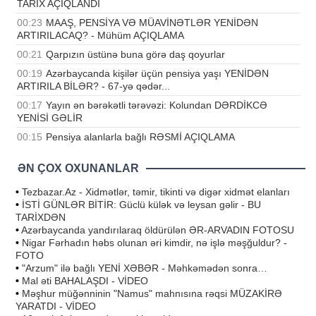
TARİX AÇIQLANDI
00:23
MAAŞ, PENSİYA VƏ MÜAVİNƏTLƏR YENİDƏN
ARTIRILACAQ? - Mühüm AÇIQLAMA
00:21
Qarpızın üstünə buna görə daş qoyurlar
00:19
Azərbaycanda kişilər üçün pensiya yaşı YENİDƏN
ARTIRILA BİLƏR? - 67-yə qədər...
00:17
Yayın ən bərəkətli tərəvəzi: Kolundan DƏRDİKCƏ
YENİSİ GƏLİR
00:15
Pensiya alanlarla bağlı RƏSMİ AÇIQLAMA
ƏN ÇOX OXUNANLAR
•
Tezbazar.Az - Xidmətlər, təmir, tikinti və digər xidmət elanları
•
İSTİ GÜNLƏR BİTİR: Güclü külək və leysan gəlir - BU
TARİXDƏN
•
Azərbaycanda yandırılaraq öldürülən ƏR-ARVADIN FOTOSU
•
Nigar Fərhadın həbs olunan əri kimdir, nə işlə məşğuldur? -
FOTO
•
"Arzum" ilə bağlı YENİ XƏBƏR - Məhkəmədən sonra…
•
Mal əti BAHALAŞDI - VİDEO
•
Məşhur müğənninin "Namus" mahnısına rəqsi MÜZAKİRƏ
YARATDI - VİDEO