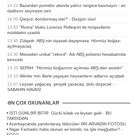
14:10
Bazardan pomidor alanda yalnız rənginə baxmayın - ən
dadlısını seçməyin sirri
14:00
Qarpızı dondurmaq olar? - Düzgün üsul
13:50
"Roma" klubu Lorenzo Pelleqrini ilə müqavilənin
müddətini uzadıb
13:40
Zülqədr: ABŞ-nin siyasəti dəyişməsə, Hörmüz boğazı
açılmayacaq
13:30
Messidən unikal "rekord": Adı ABŞ polisinin hesabatında
birincidir
13:20
SEPAH: "Hörmüz boğazının açılması ABŞ-dən asılıdır"
13:10
Alimlər min illərlə yaşayan heyvanların adlarını açıqladı
13:07
Leysan yağacaq, şimşək çaxacaq, dolu düşəcək -
SABAHIN HAVASI
ƏN ÇOX OXUNANLAR
•
İSTİ GÜNLƏR BİTİR: Güclü külək və leysan gəlir - BU
TARİXDƏN
•
Azərbaycanda yandırılaraq öldürülən ƏR-ARVADIN FOTOSU
•
Nigar Fərhadın həbs olunan əri kimdir, nə işlə məşğuldur? -
FOTO