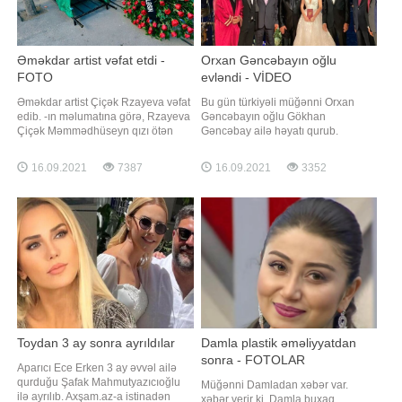
Əməkdar artist vəfat etdi -
Orxan Gəncəbayın oğlu
FOTO
evləndi - VİDEO
Əməkdar artist Çiçək Rzayeva vəfat
Bu gün türkiyəli müğənni Orxan
edib. -ın məlumatına görə, Rzayeva
Gəncəbayın oğlu Gökhan
Çiçək Məmmədhüseyn qızı ötən
Gəncəbay ailə həyatı qurub.
gün 77 yaşında dünyasını dəyişib.
Axşam.az-a istinadən xəbər verir ki,
Qeyd edək ki, Çiçək Rzayeva 1944-
Gökhan uzun müddətdir eşq
16.09.2021
7387
16.09.2021
3352
cü ildə Bakıda anadan olub. Onun
yaşadığı Seda Hanla Çırağan
Azərbaycan arfa sənətində müəllimi
Sarayında nikah masasına əyləşib.
Aida Abdullayevadan sonra böyük
Cütlüyün xoş günündən görüntülər
xidmətləri olub. Çiçək Rzayeva arf
sosial şəbəkədə yayılıb
Toydan 3 ay sonra ayrıldılar
Damla plastik əməliyyatdan
sonra - FOTOLAR
Aparıcı Ece Erken 3 ay əvvəl ailə
qurduğu Şafak Mahmutyazıcıoğlu
Müğənni Damladan xəbər var.
ilə ayrılıb. Axşam.az-a istinadən
xəbər verir ki, Damla buxaq