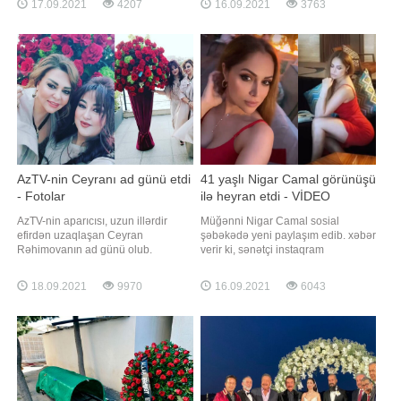
17.09.2021
4207
16.09.2021
3763
proqramının adı "Sənətdən kənar"
xərcləyirəm. Eləsi olur ki, pulu var,
adlanır. Bu haqda S.isgəndərli özü
amma xeyriyyəçilik etmir. Kimsə
məlumat yayıb. Verilişin çəkilişləri
yaxşılığa xərcləmirsə, canına
bir neçə gündü
xərcləyəcək". Axşam.az xəbə
AzTV-nin Ceyranı ad günü etdi
41 yaşlı Nigar Camal görünüşü
- Fotolar
ilə heyran etdi - VİDEO
AzTV-nin aparıcısı, uzun illərdir
Müğənni Nigar Camal sosial
efirdən uzaqlaşan Ceyran
şəbəkədə yeni paylaşım edib. xəbər
Rəhimovanın ad günü olub.
verir ki, sənətçi instaqram
Axşam.az-a istinadən xəbər verir ki,
hesabında idmanla məşğul olduğu
o, özəl gününü yaxınları ilə qeyd
görüntülərini yayımlayıb. 41 yaşlı
18.09.2021
9970
16.09.2021
6043
edib. Ad günündən şəkilləri Xalq
müğənni fit və qüsursuz bədən
artisti Nəzakət Teymurova sosial
qurluşu ilə diqqət çəkib. Camalın bu
şəbəkədə paylaşıb. Qeyd edək ki,
görüntüləri izləyiciləri tərəfindən
C.Rəhimova AzTV-dən
maraq və rəğbətlə qarşılanıb
uzaqlaşdıqdan sonra televiziy