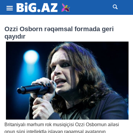
Ozzi Osborn rəqəmsal formada geri
qayıdır
Britaniyalı mərhum rok musiqiçisi Ozzi Osbornun ailəsi
onun süni intellektlə işləyən rəqəmsal avatarının