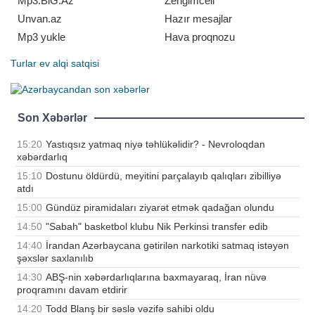
Mp3.BiG.Az
Zengimcell
Unvan.az
Hazır mesajlar
Mp3 yukle
Hava proqnozu
Turlar
ev alqi satqisi
Son Xəbərlər
15:20
Yastıqsız yatmaq niyə təhlükəlidir? - Nevroloqdan
xəbərdarlıq
15:10
Dostunu öldürdü, meyitini parçalayıb qalıqları zibilliyə
atdı
15:00
Gündüz piramidaları ziyarət etmək qadağan olundu
14:50
"Sabah" basketbol klubu Nik Perkinsi transfer edib
14:40
İrandan Azərbaycana gətirilən narkotiki satmaq istəyən
şəxslər saxlanılıb
14:30
ABŞ-nin xəbərdarlıqlarına baxmayaraq, İran nüvə
proqramını davam etdirir
14:20
Todd Blanş bir səslə vəzifə sahibi oldu