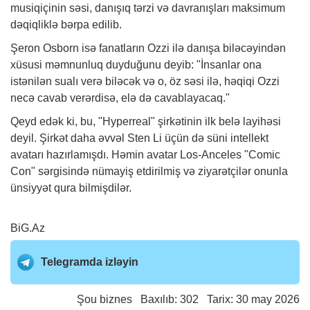
musiqiçinin səsi, danışıq tərzi və davranışları maksimum
dəqiqliklə bərpa edilib.
Şeron Osborn isə fanatların Ozzi ilə danışa biləcəyindən
xüsusi məmnunluq duyduğunu deyib: "İnsanlar ona
istənilən sualı verə biləcək və o, öz səsi ilə, həqiqi Ozzi
necə cavab verərdisə, elə də cavablayacaq."
Qeyd edək ki, bu, "Hyperreal" şirkətinin ilk belə layihəsi
deyil. Şirkət daha əvvəl Sten Li üçün də süni intellekt
avatarı hazırlamışdı. Həmin avatar Los-Anceles "Comic
Con" sərgisində nümayiş etdirilmiş və ziyarətçilər onunla
ünsiyyət qura bilmişdilər.
BiG.Az
Telegramda izləyin
Şou biznes
Baxılıb: 302 Tarix: 30 may 2026