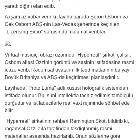
yaradıldığını elan edib.
Axşam.az
xəbər
verir ki, layihə barədə Şeron Osborn və
Cek Osborn ABŞ-nin Las-Veqas şəhərində keçirilən
"Licensing Expo" sərgisində məlumat veriblər.
Virtual musiqiçi obrazı üzərində "Hyperreal" şirkəti çalışır.
Osborn ailəsi Ozzinin görüntü və səsinin istifadəsinə rəsmi
icazə verib. Rəqəmsal avatarın ilk təqdimatlarının bu yay
Böyük Britaniya və ABŞ-də keçirilməsi planlaşdırılır.
Layihədə "Proto Luma" adlı xüsusi holografik sistemdən
istifadə olunur. Bu, süni intellektlə təchiz edilmiş tamölçülü
qurğudur və istifadəçilərlə real vaxt rejimində söhbət edə
bilir.
"Hyperreal" şirkətinin rəhbəri Reminqton Skott bildirib ki,
rəqəmsal Ozzi ailə tərəfindən təsdiqlənmiş rəsmi
materiallar əsasında hazırlanıb. Onun sözlərinə görə,