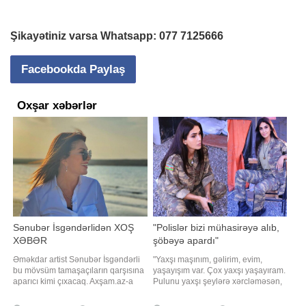
Şikayətiniz varsa Whatsapp:
077 7125666
Facebookda Paylaş
Oxşar xəbərlər
Sənubər İsgəndərlidən XOŞ
"Polislər bizi mühasirəyə alıb,
XƏBƏR
şöbəyə apardı"
Əməkdar artist Sənubər İsgəndərli
"Yaxşı maşınım, gəlirim, evim,
bu mövsüm tamaşaçıların qarşısına
yaşayışım var. Çox yaxşı yaşayıram.
aparıcı kimi çıxacaq. Axşam.az-a
Pulunu yaxşı şeylərə xərcləməsən,
istinadən xəbər verir ki, aktrisa
heç vaxt yerinə gəlməyəcək. Mən
"Xəzər TV" ilə anlaşıb. Onun
də yaxşı şeylərə, xeyriyyəyə