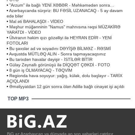
•
"Arzum" ilə bağlı YENİ XƏBƏR - Məhkəmədən sonra…
•
Azərbaycanda sürpriz: BU FƏSİL UZANACAQ - 5 ay davam
edə bilər
•
Mal əti BAHALAŞDI - VİDEO
•
Məşhur müğənninin "Namus" mahnısına rəqsi MÜZAKİRƏ
YARATDI - VİDEO
•
Ülviranın həkim qızı gözəlliyi ilə HEYRAN EDİR - YENİ
FOTOLARI
•
Bu şəxslər ad və soyadını DƏYİŞƏ BİLMƏZ - RƏSMİ
•
Avqustda MÜTLƏQ ALIN - Sonra tapmayacaqsınız
•
Bu tarixdən havalar dəyişir - İSTİLƏR BİTİR
•
Gülay Zeynallı görünüşü ilə DİQQƏT ÇƏKDİ - FOTO
•
8 gün iş OLMAYACAQ - TƏQVİM
•
Regionda hava soyuyur: yağış, külək, dolu başlayır - TARİX
AÇIQLANDI
•
Əməliyyatdan 12 gün sonra ölən Adillə bağlı cinayət işi açıldı
TOP MP3
BiG.az Azərbaycan və dünyada ən son xəbərləri çatdırır.