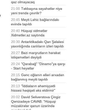
qaz olmayacaq
21:00
Təkbaşına səyahətlər niyə
yeni trendə çevrilir?
ə
20:45
Meyti Ləhic bağlarındakı
evində tapıldı
20:40
Hüquqi xidmətlər
Xidmetler.az saytında
20:30
Antarktikadakı Qan Şəlaləsi
yaxınlığında canlıların izləri tapıldı
20:27
Bəzi marşrutların hərəkət
istiqamətləri dəyişdi
20:24
"Qarabağ" "Dinamo"ya qarşı
- Start heyətlər
20:15
Gənc oğlanın əlləri arxadan
bağlanmış meyiti tapıldı
20:13
"İddiaların əhəmiyyətli
hissəsi həqiqəti əks etdirmir"
20:02
David Seliverstova Çingiz
Qənizadəyə CAVAB: "Hüquqi
müzakirələr qanun üzərində