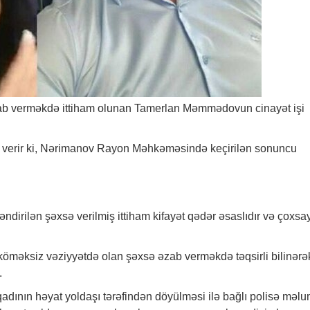
zab verməkdə ittiham olunan Tamerlan Məmmədovun cinayət işi
verir ki, Nərimanov Rayon Məhkəməsində keçirilən sonuncu
ndirilən şəxsə verilmiş ittiham kifayət qədər əsaslıdır və çoxsay
ksiz vəziyyətdə olan şəxsə əzab verməkdə təqsirli bilinərə
.
 qadının həyat yoldaşı tərəfindən döyülməsi ilə bağlı polisə məl