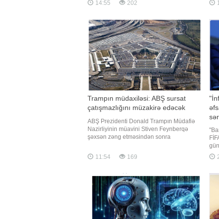
14:55
202
marağı artırıb. Bəs Azərbaycanda vəziyyət
Lak
necədir? Ölkəmizə gələn turistlər daha çox
Azə
hans
pro
bir
Trampın müdaxiləsi: ABŞ sursat
"İn
çatışmazlığını müzakirə edəcək
əfs
sə
ABŞ Prezidenti Donald Trampın Müdafiə
Nazirliyinin müavini Stiven Feynberqə
"Ba
şəxsən zəng etməsindən sonra
FİF
Pentaqonda sursat çatışmazlığının aradan
gün
qaldırılması ilə bağlı təcili iclas keçiriləcək.
-ın
11:54
169
xəbər verir ki, bu barədə NBC News
por
məlumat yayıb. Telekanalın məlumatına
pre
görə, Müdafiə Nazirliyinin ikinc
edi