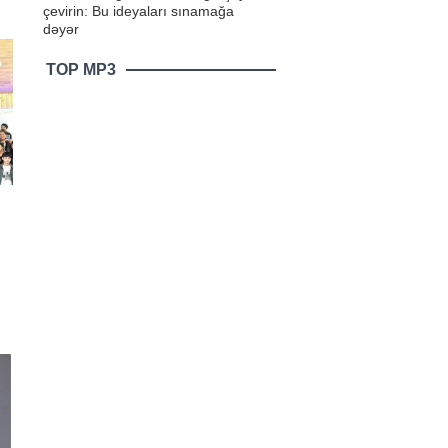
çevirin: Bu ideyaları sınamağa
ə
dəyər
TOP MP3
lib