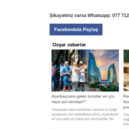
Şikayətiniz varsa Whatsapp:
077 71
Facebookda Paylaş
Oxşar xəbərlər
Azərbaycana gələn turistlər ən çox
Rəq
nəyə pul xərcləyir?
Azə
pro
Türkiyədə xarici turistlərin xərcləri ilə bağlı
açıqlanan son statistikaya görə, ziyarətçilər
"Hə
ən çox qida və içkiyə pul xərcləyirlər. Bu
bağ
statistika turistlərin səfər zamanı hansı
müxt
sahələrə daha çox vəsait ayırdığına
əld