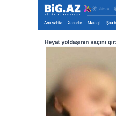
Valyuta
Ana səhifə
Xəbərlər
Maraqlı
Şou b
Həyat yoldaşının saçını qır