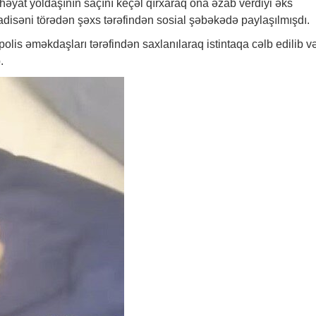
həyat yoldaşının saçını keçəl qırxaraq ona əzab verdiyi əks
disəni törədən şəxs tərəfindən sosial şəbəkədə paylaşılmışdı.
is əməkdaşları tərəfindən saxlanılaraq istintaqa cəlb edilib v
.