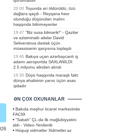
qurulmalıdır"
20:00
Toyunda əri öldürüldü, özü
dağlara qaçdı - Reyqana həsr
olunduğu düşünülən mahnı
haqqında bilinməyənlər
19:47
"Biz susa bilmərik!" - Qazilər
və aztəminatlı ailələr David
Seliverstova dəstək üçün
müəssisənin qarşısına toplaşdı
19:45
Bakıya uçan azərbaycanlı iş
adamı aeroportda SAXLANILDI:
2.5 milyonu əlindən alındı
19:30
Düyü haqqında maraqlı fakt:
dünya əhalisinin yarısı üçün əsas
qidadır
ƏN ÇOX OXUNANLAR
•
Bakıda məşhur ticarət mərkəzində
FACİƏ
•
"Sabah" ÇL-də ilk məğlubiyyətini
aldı - Video-Yenilənib
026
•
Hüquqi xidmətlər Xidmetler.az