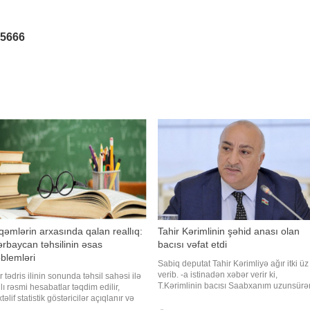
25666
əmlərin arxasında qalan reallıq:
Tahir Kərimlinin şəhid anası olan
rbaycan təhsilinin əsas
bacısı vəfat etdi
blemləri
Sabiq deputat Tahir Kərimliyə ağır itki üz
verib. -a istinadən xəbər verir ki,
r tədris ilinin sonunda təhsil sahəsi ilə
T.Kərimlinin bacısı Saabxanım uzunsürə
lı rəsmi hesabatlar təqdim edilir,
xəstəlikdən sonra vəfat edib. Mərhum bu
əlif statistik göstəricilər açıqlanır və
gün Şamaxı şəhər qəbiristanlığında dəfn
ə olunan nəticələr ön plana çəkilir.