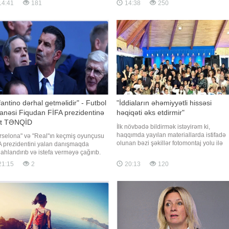
14:41
181
14:38
250
olunacaq. Qeyd edək ki, mərhum həm d
in bütün bunlara baxmayaraq,
şəhid anası olub. Onun oğlu Şahin
rbaycan təhsilində illərdir mövcud olan
Seyidov 1989-cu ildə Bakı Dövlə
blemlərin aradan qaldırılmadığı, əksinə,
 çox istiqamətd
fantino dərhal getməlidir" - Futbol
"İddiaların əhəmiyyətli hissəsi
anəsi Fiqudan FİFA prezidentinə
həqiqəti əks etdirmir"
rt TƏNQİD
İlk növbədə bildirmək istəyirəm ki,
haqqımda yayılan materiallarda istifadə
rselona" və "Real"ın keçmiş oyunçusu
olunan bəzi şəkillər fotomontaj yolu ilə
A prezidentini yalan danışmaqda
hazırlanıb, görüntülər manipulyasiya edi
ahlandırıb və istefa verməyə çağırıb.
və ictimai rəyi məqsədli şəkildə yanlış
 xarici mediaya istinadən xəbərinə görə,
21:15
2
20:13
120
istiqamətə yönəltməyə xidmət edir. Fikir
tuqaliyalı futbol əfsanəsi Luiş Fiqu FİFA
ayrılığı və tənqid demokratik cəmiyyətin
zidenti Canni İnfantinonu sərt tənqid
ayrılmaz hissəsidir
b. "Barselona" və "Real"ı