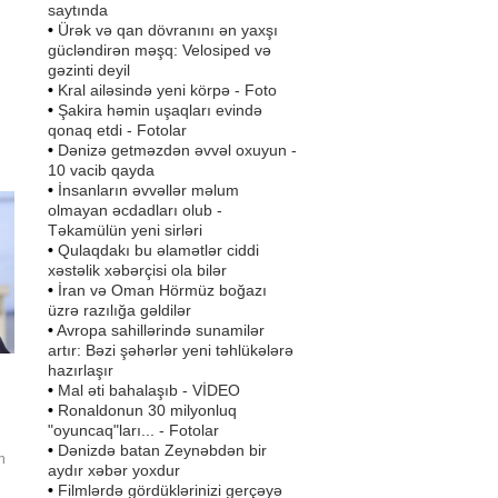
saytında
•
Ürək və qan dövranını ən yaxşı
gücləndirən məşq: Velosiped və
gəzinti deyil
•
Kral ailəsində yeni körpə - Foto
•
Şakira həmin uşaqları evində
qonaq etdi - Fotolar
•
Dənizə getməzdən əvvəl oxuyun -
10 vacib qayda
•
İnsanların əvvəllər məlum
olmayan əcdadları olub -
Təkamülün yeni sirləri
•
Qulaqdakı bu əlamətlər ciddi
xəstəlik xəbərçisi ola bilər
•
İran və Oman Hörmüz boğazı
üzrə razılığa gəldilər
•
Avropa sahillərində sunamilər
artır: Bəzi şəhərlər yeni təhlükələrə
hazırlaşır
•
Mal əti bahalaşıb - VİDEO
•
Ronaldonun 30 milyonluq
"oyuncaq"ları... - Fotolar
•
Dənizdə batan Zeynəbdən bir
n
aydır xəbər yoxdur
•
Filmlərdə gördüklərinizi gerçəyə