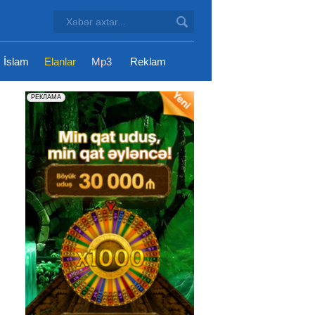
İslam
Elanlar
Mp3
Reklam