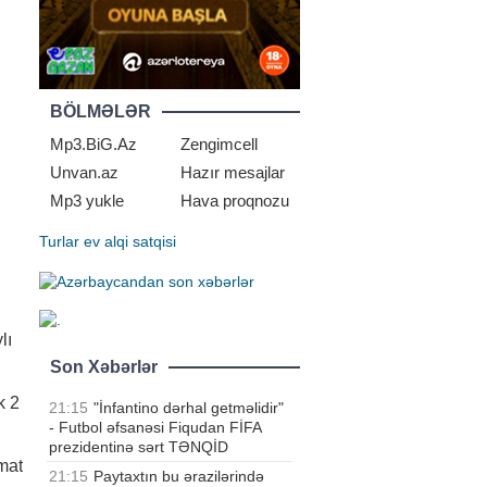
BÖLMƏLƏR
Mp3.BiG.Az
Zengimcell
Unvan.az
Hazır mesajlar
Mp3 yukle
Hava proqnozu
Turlar
ev alqi satqisi
lı
Son Xəbərlər
k 2
21:15
"İnfantino dərhal getməlidir"
- Futbol əfsanəsi Fiqudan FİFA
prezidentinə sərt TƏNQİD
umat
21:15
Paytaxtın bu ərazilərində