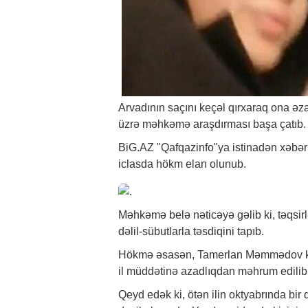
Arvadının saçını keçəl qırxaraq ona ə
üzrə məhkəmə araşdırması başa çatıb.
BiG.AZ
"Qafqazinfo"ya istinadən
xəbər
iclasda hökm elan olunub.
Məhkəmə belə nəticəyə gəlib ki, təqsirlə
dəlil-sübutlarla təsdiqini tapıb.
Hökmə əsasən, Tamerlan Məmmədov kömə
il müddətinə azadlıqdan məhrum edilib
Qeyd edək ki, ötən ilin oktyabrında bir