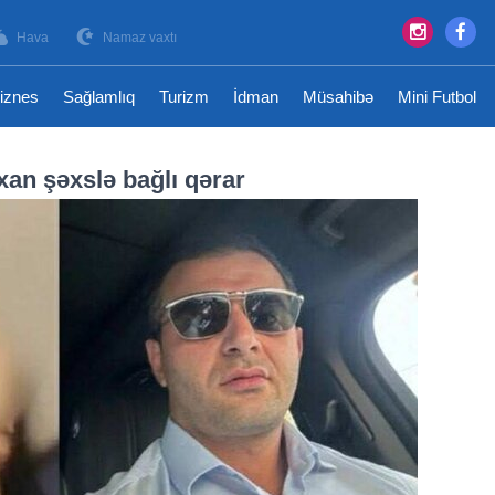
Hava
Namaz vaxtı
iznes
Sağlamlıq
Turizm
İdman
Müsahibə
Mini Futbol
xan şəxslə bağlı qərar