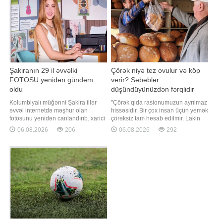
korpusunda (Binəqədi rayonu,
yazdığına görə, bu hadisə okeanı
S.S.Axundov, 50. TÜRKPA-nın yanı)
və Naxçıvan şəhəri 4 sayl
Şakiranın 29 il əvvəlki
Çörək niyə tez ovulur və köp
FOTOSU yenidən gündəm
verir? Səbəblər
oldu
düşündüyünüzdən fərqlidir
Kolumbiyalı müğənni Şakira illər
"Çörək qida rasionumuzun ayrılmaz
əvvəl internetdə məşhur olan
hissəsidir. Bir çox insan üçün yemək
fotosunu yenidən canlandırıb. xarici
çörəksiz tam hesab edilmir. Lakin
mediaya istinadla xəbər verir ki,
son illər istehlakçılar arasında
06.08.2026
206
06.08.2026
292
sənətçi 1997-ci ildə çəkilmiş
çörəyin keyfiyyətinin aşağı düşməsi,
fotodakı kimi iş masasının
tez ovulması, qısa müddətdə
arxasında, printerin yanında eyni
bayatlaması və həzm zamanı köp
poza ilə yenidən şəkil çəkdirib.
yaratması ilə bağlı narahatlıqlar
Məşhur fotonu 1997-ci ilin iyununda
artmaqdadır". Bunu BİG.AZ-
fotomüxbi