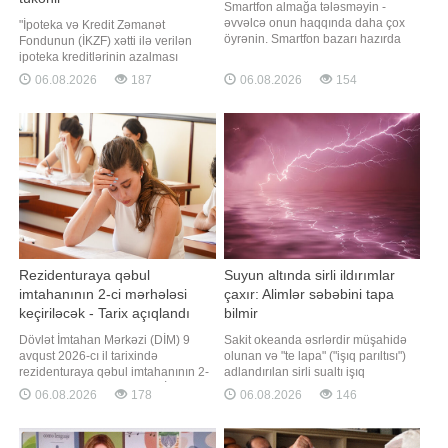
Smartfon almağa tələsməyin -
əvvəlcə onun haqqında daha çox
"İpoteka və Kredit Zəmanət
öyrənin. Smartfon bazarı hazırda
Fondunun (İKZF) xətti ilə verilən
nəhəng bir supermarketi xatırladır:
ipoteka kreditlərinin azalması
büdcəyə uyğun "işçi atlar"dan
təsadüfi hal deyil. Bu tendensiya
06.08.2026
187
06.08.2026
154
tutmuş ağır oyunları daşıya bilən
həm maliyyələşmə imkanlarının
flaqmanlara qədər hər şey var.
daraldığını, həm də mənzil
Lakin hər bir model sizin pulunuza
bazarında əlçatanlıq probleminin
layiq deyil. Bəziləri artıq yeniləm
daha da dərinləşdiyini göstərən
ciddi siqnaldır". Bunu BİG.AZ-a
açıqlamasınd
Rezidenturaya qəbul
Suyun altında sirli ildırımlar
imtahanının 2-ci mərhələsi
çaxır: Alimlər səbəbini tapa
keçiriləcək - Tarix açıqlandı
bilmir
Dövlət İmtahan Mərkəzi (DİM) 9
Sakit okeanda əsrlərdir müşahidə
avqust 2026-cı il tarixində
olunan və "te lapa" ("işıq parıltısı")
rezidenturaya qəbul imtahanının 2-
adlandırılan sirli sualtı işıq
ci mərhələsini keçirəcək. BİG.AZ
saçmaları alimlər üçün hələ də
06.08.2026
178
06.08.2026
146
xəbər verir ki, bu barədə DİM
açılmamış təbiət hadisələrindən biri
məlumat yayıb. İmtahan Bakıda
olaraq qalır. Qaynarinfo xəbər verir
DİM-in elektron imtahanlar
ki, "Popular Mechanics" nəşrinin