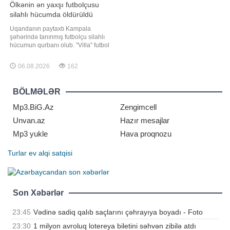
Ölkənin ən yaxşı futbolçusu
silahlı hücumda öldürüldü
Uqandanın paytaxtı Kampala
şəhərində tanınmış futbolçu silahlı
hücumun qurbanı olub. "Villa" futbol
klubunun kapitanı Devid Ovori
avqustun 4-ü axşam saatlarında
06.08.2026
162
Makindaye rayonunda, yaşadığı
evin yaxınlığında naməlum
şəxslərin hücumuna məruz qalıb.
BÖLMƏLƏR
xəbər verir ki, "Daily Monitor"
Mp3.BiG.Az
Zengimcell
Unvan.az
Hazır mesajlar
Mp3 yukle
Hava proqnozu
Turlar
ev alqi satqisi
Son Xəbərlər
23:45
Vədinə sadiq qalıb saçlarını çəhrayıya boyadı - Foto
23:30
1 milyon avroluq lotereya biletini səhvən zibilə atdı