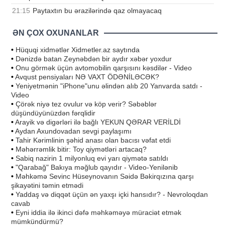
21:15
Paytaxtın bu ərazilərində qaz olmayacaq
ƏN ÇOX OXUNANLAR
•
Hüquqi xidmətlər Xidmetler.az saytında
•
Dənizdə batan Zeynəbdən bir aydır xəbər yoxdur
•
Onu görmək üçün avtomobilin qarşısını kəsdilər - Video
•
Avqust pensiyaları NƏ VAXT ÖDƏNİLƏCƏK?
•
Yeniyetmənin "iPhone"unu əlindən alıb 20 Yanvarda satdı -
Video
•
Çörək niyə tez ovulur və köp verir? Səbəblər
düşündüyünüzdən fərqlidir
•
Arayik və digərləri ilə bağlı YEKUN QƏRAR VERİLDİ
•
Aydan Axundovadan sevgi paylaşımı
•
Tahir Kərimlinin şəhid anası olan bacısı vəfat etdi
•
Məhərrəmlik bitir: Toy qiymətləri artacaq?
•
Sabiq nazirin 1 milyonluq evi yarı qiymətə satıldı
•
"Qarabağ" Bakıya məğlub qayıdır - Video-Yenilənib
•
Məhkəmə Sevinc Hüseynovanın Səidə Bəkirqızına qarşı
şikayətini təmin etmədi
•
Yaddaş və diqqət üçün ən yaxşı içki hansıdır? - Nevroloqdan
cavab
•
Eyni iddia ilə ikinci dəfə məhkəməyə müraciət etmək
mümkündürmü?