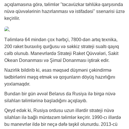
açıqlamasına görə, təlimlər "təcavüzkar təhlükə qarşısında
nüvə qüvvələrinin hazırlanması və istifadəsi" ssenarisi üzrə
keçirilir.
Təlimlərə 64 mindən çox hərbçi, 7800-dən artıq texnika,
200 raket buraxılış qurğusu və səkkiz strateji sualtı qayıq
cəlb olunub. Manevrlərdə Strateji Raket Qüvvələri, Sakit
Okean Donanması və Şimal Donanması iştirak edir.
Nazirlik bildirib ki, əsas məqsəd düşməni çəkindirmə
tədbirlərini məşq etmək və qoşunların döyüş hazırlığını
yoxlamaqdır.
Bundan bir gün əvvəl Belarus da Rusiya ilə birgə nüvə
silahları təlimlərinə başladığını açıqlayıb.
Qeyd edək ki, Rusiya ordusu uzun illərdir strateji nüvə
silahları ilə bağlı müntəzəm təlimlər keçirir. 1990-cı illərdə
bu manevrlər ildə bir neçə dəfə təşkil olunurdu. 2013-cü