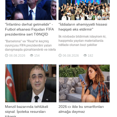
"İnfantino dərhal getməlidir" -
"İddiaların əhəmiyyətli hissəsi
Futbol əfsanəsi Fiqudan FİFA
həqiqəti əks etdirmir"
prezidentinə sərt TƏNQİD
İlk növbədə bildirmək istəyirəm ki,
haqqımda yayılan materiallarda
"Barselona" və "Real"ın keçmiş
istifadə olunan bəzi şəkillər
oyunçusu FİFA prezidentini yalan
fotomontaj yolu ilə hazırlanıb,
danışmaqda günahlandırıb və istefa
görüntülər manipulyasiya edilib və
verməyə çağırıb. -ın xarici mediaya
06.08.2026
154
06.08.2026
182
ictimai rəyi məqsədli şəkildə yanlış
istinadən xəbərinə görə,
istiqamətə yönəltməyə xidmət edir.
portuqaliyalı futbol əfsanəsi Luiş
Fikir ayrılığı və tənqid demokratik
Fiqu FİFA prezidenti Canni
cəmiyyətin ayrılmaz hissəsidir
İnfantinonu sərt tənqid edib.
"Barselona" və "Real"ı
Mənzil bazarında təhlükəli
2026-cı ildə bu smartfonları
siqnal: İpoteka resursları
almağa dəyməz
tükənir