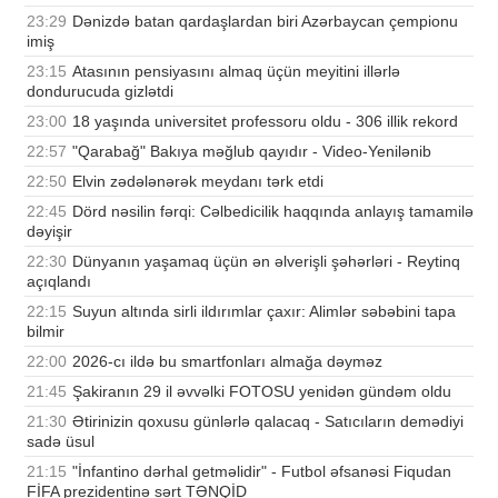
23:29
Dənizdə batan qardaşlardan biri Azərbaycan çempionu
imiş
23:15
Atasının pensiyasını almaq üçün meyitini illərlə
dondurucuda gizlətdi
23:00
18 yaşında universitet professoru oldu - 306 illik rekord
22:57
"Qarabağ" Bakıya məğlub qayıdır - Video-Yenilənib
22:50
Elvin zədələnərək meydanı tərk etdi
22:45
Dörd nəsilin fərqi: Cəlbedicilik haqqında anlayış tamamilə
dəyişir
22:30
Dünyanın yaşamaq üçün ən əlverişli şəhərləri - Reytinq
açıqlandı
22:15
Suyun altında sirli ildırımlar çaxır: Alimlər səbəbini tapa
bilmir
22:00
2026-cı ildə bu smartfonları almağa dəyməz
21:45
Şakiranın 29 il əvvəlki FOTOSU yenidən gündəm oldu
21:30
Ətirinizin qoxusu günlərlə qalacaq - Satıcıların demədiyi
sadə üsul
21:15
"İnfantino dərhal getməlidir" - Futbol əfsanəsi Fiqudan
FİFA prezidentinə sərt TƏNQİD