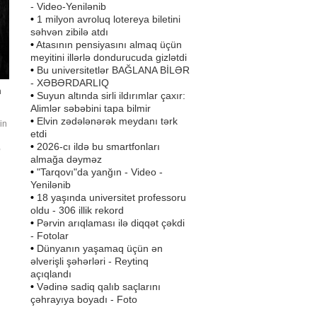
- Video-Yenilənib
•
1 milyon avroluq lotereya biletini
səhvən zibilə atdı
•
Atasının pensiyasını almaq üçün
meyitini illərlə dondurucuda gizlətdi
•
Bu universitetlər BAĞLANA BİLƏR
- XƏBƏRDARLIQ
n
•
Suyun altında sirli ildırımlar çaxır:
Alimlər səbəbini tapa bilmir
•
Elvin zədələnərək meydanı tərk
in
etdi
•
2026-cı ildə bu smartfonları
,
almağa dəyməz
•
"Tarqovı"da yanğın - Video -
Yenilənib
•
18 yaşında universitet professoru
oldu - 306 illik rekord
•
Pərvin arıqlaması ilə diqqət çəkdi
- Fotolar
•
Dünyanın yaşamaq üçün ən
əlverişli şəhərləri - Reytinq
açıqlandı
•
Vədinə sadiq qalıb saçlarını
çəhrayıya boyadı - Foto