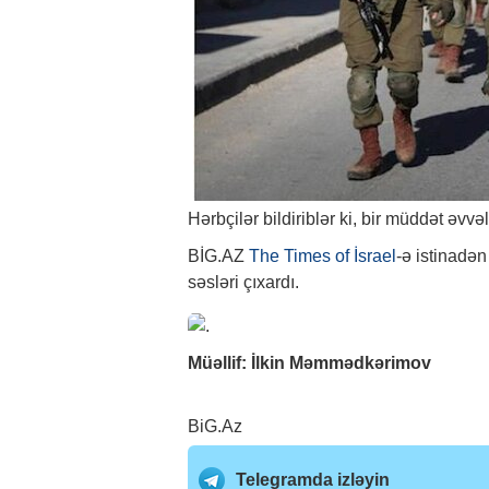
Hərbçilər bildiriblər ki, bir müddət əvvə
BİG.AZ
The Times of İsrael
-ə istinadən
səsləri çıxardı.
Müəllif: İlkin Məmmədkərimov
BiG.Az
Telegramda izləyin