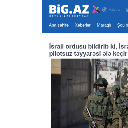
Valyuta
Ana səhifə
Xəbərlər
Maraqlı
Şou b
İsrail ordusu bildirib ki, İs
pilotsuz təyyarəsi ələ keçir