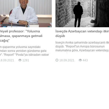
kiyəli professor: "Yoluxma
İsveçdə Azərbaycan vətəndaşı itki
almasa, qapanmaya getməli
düşüb
cağıq"
İsveçin Arvika şəhərində azərbaycanlı itk
düşüb. "Report"un Avropa bürosunun
m qapanma yoluxma sayındakı
məlumatına görə, Azərbaycan vətəndaşı
ımdan sonra yenidən gündəmə gələ
39 yaşlı İltimas Mirzəyevdən sentyabrın
ər". "Report" "Posta"ya istinadən xəbər
15-dən etibarən xəbər almaq mümkün
ir ki, bunu türkiyəli professor Faruk
8.09.2021
1281
18.09.2021
443
olmayıb. O, evdən çıxdıqdan bir qədər
ın deyib. "Qış çox ağır keçəcək.
sonra əlaqə kəsilib. Hazırda polis
anmaya getməmək üçün mübarizə
azərbaycanlının axtarışın
rırıq. Amma yoluxma sayını azalda
məsək