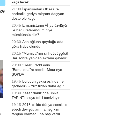
keçiriləcək
21:00
İspaniyadan Əlcəzairə
026
narkotik, geriyə miqrant daşıyan
dəstə ələ keçdi
20:45
Ermənistanın Aİ-yə üzvlüyü
ilə bağlı referendum niyə
mümkünsüzdür?
20:30
Ana oğluna qoyduğu ada
görə həbs olundu
20:15
"Mumiya"nın sirli döyüşçüsü
illər sonra yenidən ekrana qayıdır
20:00
"Real"ı rədd edib
"Barselona"nı seçdi - Mourinyo
ŞOKDA
19:45
Buludun çəkisi əslində nə
qədərdir? - Yüz fildən daha ağır
19:30
Xəzər dənizində unikal
TAPINTI: suyu təbii təmizləyir
19:15
2018-ci ildə dünya səssizcə
əbədi dəyişdi, amma heç kim
fərqinə varmadı: nə baş verdi
ə