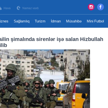
Hava
Namaz vaxtı
iznes
Sağlamlıq
Turizm
İdman
Müsahibə
Mini Futbol
railin şimalında sirenlər işə salan Hizbullah
ilib