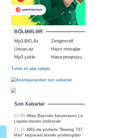
BÖLMƏLƏR
Mp3.BiG.Az
Zengimcell
Unvan.az
Hazır mesajlar
Mp3 yukle
Hava proqnozu
Turlar
ev alqi satqisi
Son Xəbərlər
21:30
Altay Bayındır karyerasını La
Liqada davam etdirəcək
21:15
ABŞ-də yüzlərlə "Boeing 737
Max" təyyarəsi texniki yoxlanışdan