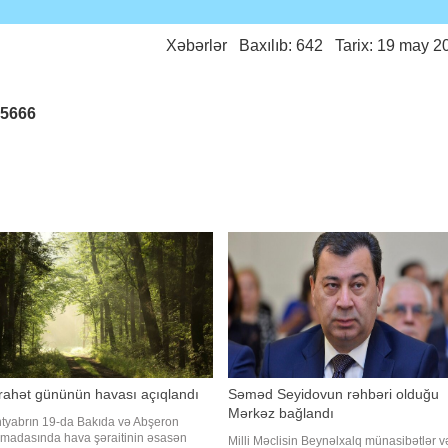
Xəbərlər
Baxılıb: 642 Tarix: 19 may 2
25666
irahət gününün havası açıqlandı
Səməd Seyidovun rəhbəri olduğu
Mərkəz bağlandı
tyabrın 19-da Bakıda və Abşeron
ımadasında hava şəraitinin əsasən
Milli Məclisin Beynəlxalq münasibətlər v