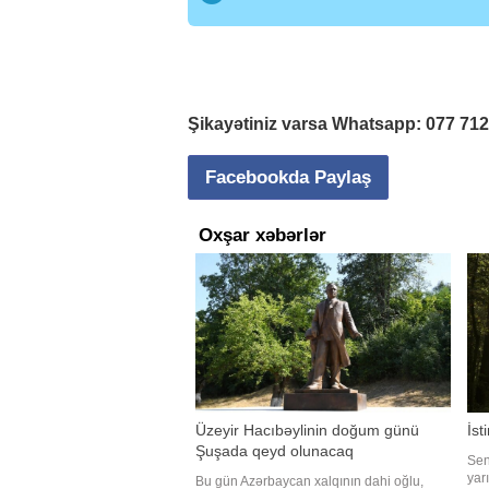
Şikayətiniz varsa Whatsapp:
077 71
Facebookda Paylaş
Oxşar xəbərlər
Üzeyir Hacıbəylinin doğum günü
İst
Şuşada qeyd olunacaq
Sen
yar
Bu gün Azərbaycan xalqının dahi oğlu,