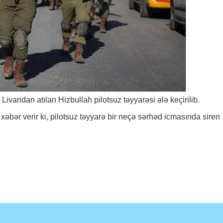
l Livandan atılan Hizbullah pilotsuz təyyarəsi ələ keçirilib.
 xəbər verir ki, pilotsuz təyyarə bir neçə sərhəd icmasında siren