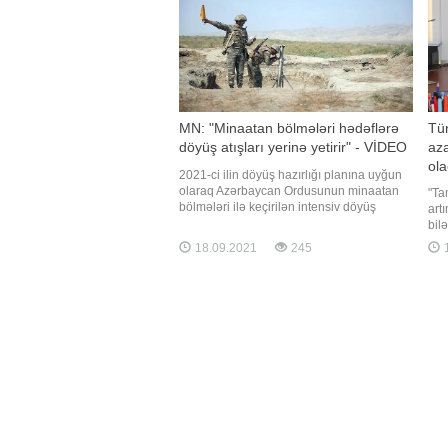
MN: "Minaatan bölmələri hədəflərə
Tür
döyüş atışları yerinə yetirir" - VİDEO
az
ola
2021-ci ilin döyüş hazırlığı planına uyğun
olaraq Azərbaycan Ordusunun minaatan
"Ta
bölmələri ilə keçirilən intensiv döyüş
art
hazırlığı məşğələləri davam edir. Müdafiə
bil
Nazirliyindən BİG.AZ-a verilən məlumata
ver
18.09.2021
245
1
görə, məşğələlərdə batareyanın atəş
Ayd
mövqeyini tutması və komanda müşahidə
Qap
məntəqəsinin açılması tapşırıqlar
apa
bil