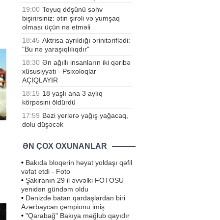
19:00
Toyuq döşünü səhv
bişirirsiniz: ətin şirəli və yumşaq
in
olması üçün nə etməli
u
18:45
Aktrisa ayrıldığı ərinitəriflədi:
"Bu nə yaraşıqlılıqdır"
yə
18:30
Ən ağıllı insanların iki qəribə
xüsusiyyəti - Psixoloqlar
AÇIQLAYIR
18:15
18 yaşlı ana 3 aylıq
körpəsini öldürdü
17:59
Bəzi yerlərə yağış yağacaq,
dolu düşəcək
ƏN ÇOX OXUNANLAR
•
Bakıda bloqerin həyat yoldaşı qəfil
vəfat etdi - Foto
•
Şakiranın 29 il əvvəlki FOTOSU
yenidən gündəm oldu
•
Dənizdə batan qardaşlardan biri
ən
Azərbaycan çempionu imiş
•
"Qarabağ" Bakıya məğlub qayıdır