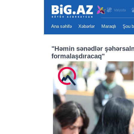
Valyuta
Ana səhifə
Xəbərlər
Maraqlı
Şou b
"Həmin sənədlər şəhərsalm
formalaşdıracaq"