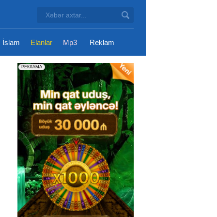
İslam
Elanlar
Mp3
Reklam