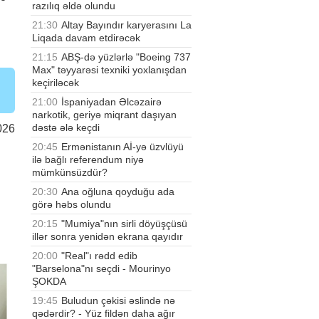
razılıq əldə olundu
21:30
Altay Bayındır karyerasını La
Liqada davam etdirəcək
21:15
ABŞ-də yüzlərlə "Boeing 737
Max" təyyarəsi texniki yoxlanışdan
keçiriləcək
21:00
İspaniyadan Əlcəzairə
narkotik, geriyə miqrant daşıyan
dəstə ələ keçdi
026
20:45
Ermənistanın Aİ-yə üzvlüyü
ilə bağlı referendum niyə
mümkünsüzdür?
20:30
Ana oğluna qoyduğu ada
görə həbs olundu
20:15
"Mumiya"nın sirli döyüşçüsü
illər sonra yenidən ekrana qayıdır
20:00
"Real"ı rədd edib
"Barselona"nı seçdi - Mourinyo
ŞOKDA
19:45
Buludun çəkisi əslində nə
qədərdir? - Yüz fildən daha ağır