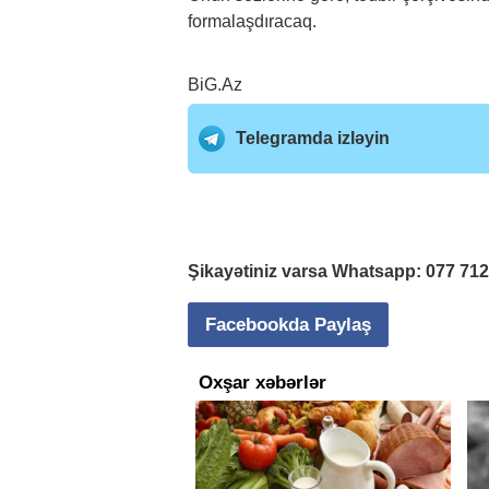
formalaşdıracaq.
BiG.Az
Telegramda izləyin
Şikayətiniz varsa Whatsapp:
077 71
Facebookda Paylaş
Oxşar xəbərlər