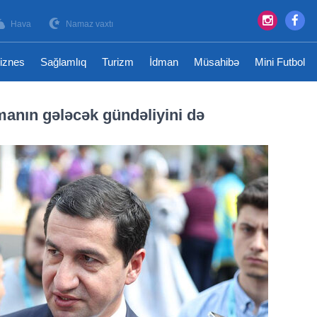
Hava
Namaz vaxtı
iznes
Sağlamlıq
Turizm
İdman
Müsahibə
Mini Futbol
anın gələcək gündəliyini də