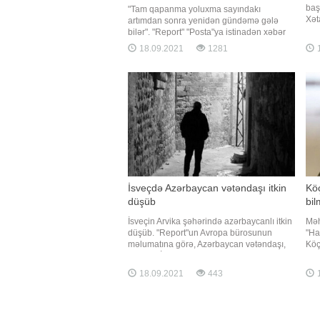
baş
"Tam qapanma yoluxma sayındakı
Xət
artımdan sonra yenidən gündəmə gələ
hər
bilər". "Report" "Posta"ya istinadən xəbər
avt
verir ki, bunu türkiyəli professor Faruk
18.09.2021
1281
1
toq
Aydın deyib. "Qış çox ağır keçəcək.
yol
Qapanmaya getməmək üçün mübarizə
biri
aparırıq. Amma yoluxma sayını azalda
bilməsək
İsveçdə Azərbaycan vətəndaşı itkin
Kö
düşüb
bi
İsveçin Arvika şəhərində azərbaycanlı itkin
Məh
düşüb. "Report"un Avropa bürosunun
"Ha
məlumatına görə, Azərbaycan vətəndaşı,
Köç
39 yaşlı İltimas Mirzəyevdən sentyabrın
edi
15-dən etibarən xəbər almaq mümkün
"Ha
18.09.2021
443
1
olmayıb. O, evdən çıxdıqdan bir qədər
məl
sonra əlaqə kəsilib. Hazırda polis
həf
azərbaycanlının axtarışın
Rus