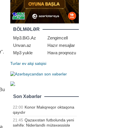
BÖLMƏLƏR
Mp3.BiG.Az
Zengimcell
Unvan.az
Hazır mesajlar
".
Mp3 yukle
Hava proqnozu
Turlar
ev alqi satqisi
 Bu
Son Xəbərlər
22:00
Konor Makqreqor oktaqona
qayıdır
21:45
Qazaxıstan futbolunda yeni
səhifə: Niderlandlı mütəxəssislə
də