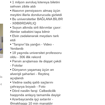
•
1 milyon avroluq lotereya biletini
səhvən zibilə atdı
•
Atasının pensiyasını almaq üçün
ər
meyitini illərlə dondurucuda gizlətdi
•
Bu universitetlər BAĞLANA BİLƏR
l
- XƏBƏRDARLIQ
k
•
Suyun altında sirli ildırımlar çaxır:
Alimlər səbəbini tapa bilmir
•
Elvin zədələnərək meydanı tərk
etdi
•
"Tarqovı"da yanğın - Video -
Yenilənib
•
18 yaşında universitet professoru
oldu - 306 illik rekord
•
Pərvin arıqlaması ilə diqqət çəkdi
- Fotolar
•
Dünyanın yaşamaq üçün ən
əlverişli şəhərləri - Reytinq
da
açıqlandı
•
Vədinə sadiq qalıb saçlarını
24
çəhrayıya boyadı - Foto
•
Dörd nəsilin fərqi: Cəlbedicilik
haqqında anlayış tamamilə dəyişir
•
Azərbaycanda işçi axtarılır -
mış
Əməkhaqqı 10 min manatdır