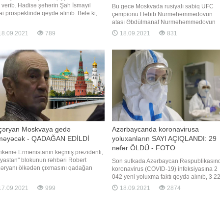
 verib. Hadisə şəhərin Şah İsmayıl
Bu gecə Moskvada rusiyalı sabiq UFC
ai prospektində qeydə alınıb. Belə ki,
çempionu Həbib Nurməhəmmədovun
əkətdə olan VAZ-21 015 markalı minik
atası Əbdülmanaf Nurməhəmmədovun
omobili ilə KİA markalı avtomobil
xatirəsinə həsr edilən turnir keçirilib. xəb
8.09.2021
789
18.09.2021
831
quşub. Daha sonra avtomobillərdən biri
verir ki, yarış çərçivəsində azərbaycanlı
dan keçən iki piyadanı vurub. Onlardan
döyüşçü Nəriman Abbasov rusiyalı Şami
 ölüb, digəri is
Zavurovla qarşılaşıb. Abbasov rəqibini il
raunddaca nokauta salıb. Qey
çəryan Moskvaya gedə
Azərbaycanda koronavirusa
lməyəcək - QADAĞAN EDİLDİ
yoluxanların SAYI AÇIQLANDI: 29
nəfər ÖLDÜ - FOTO
kəmə Ermənistanın keçmiş prezidenti,
yastan" blokunun rəhbəri Robert
Son sutkada Azərbaycan Respublikasın
əryanı ölkədən çıxmasını qadağan
koronavirus (COVID-19) infeksiyasına 2
b. APA-nın məlumatına görə, bu barədə
042 yeni yoluxma faktı qeydə alınıb, 3 2
yastan" blokunun mətbuat xidməti
nəfər müalicə olunaraq sağalıb. Nazirlər
7.09.2021
999
18.09.2021
2874
umat yayıb. Bildirilib ki, təxminən bir
Kabineti yanında Operativ Qərargahdan
tə əvvəl Rusiyanın hakim "Vahid
verilən məlumata görə, COVID-19 üçün
iya"
götürülən analiz nümunələri müsbət çıx
29 nəfər vəfat edib. İndiyədə