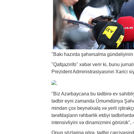
"Bakı hazırda şəhərsalma gündəliyinin
"Qafqazinfo"
xəbər
verir ki, bunu jurna
Prezident Administrasiyasının Xarici s
"Biz Azərbaycana bu tədbirə ev sahibl
tədbir eyni zamanda Ümumdünya Şəhərs
mindən çox beynəlxalq və yerli iştirakç
tərəfdaşların rəhbərlik etdiyi tədbirlərd
intensivliyini və dinamizmini görürük", 
Onun sözlərinə görə, tədbir çərçivəsin