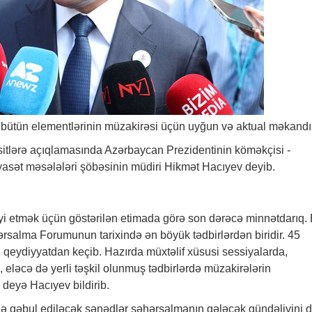
 bütün elementlərinin müzakirəsi üçün uyğun və aktual məkandır
lsitlərə açıqlamasında Azərbaycan Prezidentinin köməkçisi -
iyasət məsələləri şöbəsinin müdiri Hikmət Hacıyev deyib.
iyi etmək üçün göstərilən etimada görə son dərəcə minnətdarıq.
alma Forumunun tarixində ən böyük tədbirlərdən biridir. 45
ı qeydiyyatdan keçib. Hazırda müxtəlif xüsusi sessiyalarda,
ə, eləcə də yerli təşkil olunmuş tədbirlərdə müzakirələrin
- deyə Hacıyev bildirib.
də qəbul ediləcək sənədlər şəhərsalmanın gələcək gündəliyini 