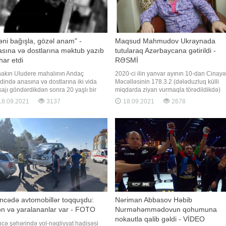
ni bağışla, gözəl anam" -
Maqsud Mahmudov Ukraynada
sına və dostlarına məktub yazıb
tutularaq Azərbaycana gətirildi -
ihar etdi
RƏSMİ
nakın Uludere mahalının Andaç
2020-ci ilin yanvar ayının 10-dan Cinayə
dində anasına və dostlarına iki vida
Məcəlləsinin 178.3.2 (dələduzluq külli
ajı göndərdikdən sonra 20 yaşlı bir
miqdarda ziyan vurmaqla törədildikdə)
c 35 metr yüksəklikdəki uçurumdan
maddəsi ilə Daxili İşlər Nazirliyi tərəfind
8.09.2021
3137
18.09.2021
2678
lanaraq intihar edib. Anasına göndərdiyi
beynəlxalq axtarışa verilmiş Mahmudov
ajda gəncin "Məni bağışla, gözəl
Maqsud Soltan oğlu bu il iyul ayında
m. Qardaşlarıma və dostlarıma vaxt
Ukrayna Respublikası ərazisində tutulub
rmadan köçüb getdim"
Bu barədə Baş Prokurorlu
ncədə avtomobillər toqquşdu:
Nəriman Abbasov Həbib
n və yaralananlar var - FOTO
Nurməhəmmədovun qohumuna
nokautla qalib gəldi - VİDEO
cə şəhərində yol-nəqliyyat hadisəsi