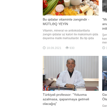
Bu qidalar vitaminlə zəngindir -
"Mə
MÜTLƏQ YEYİN
ana
int
Vitamin, mineral və antioksidantlarla
zəngin qidalar az kalori ilə maksimum qida
Şır
dəyərinə malik məhsullardır. Bu tip qida
kən
məhsullarına, həmçinin super qidalar da
mes
deyilir. -ın məlumatına görə, Azərbaycan
gən
18.09.2021
930
1
Qida Təhlükəsizliyi İnstitutundan bildirilib
tul
ki, gündəlik qida rasionunda super
mes
qidaların istehlakın
ana
ayı
Türkiyəli professor: "Yoluxma
Gə
azalmasa, qapanmaya getməli
Ölə
olacağıq"
Gən