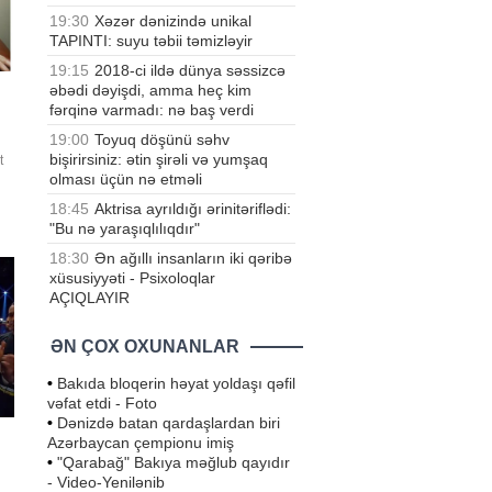
19:30
Xəzər dənizində unikal
TAPINTI: suyu təbii təmizləyir
19:15
2018-ci ildə dünya səssizcə
əbədi dəyişdi, amma heç kim
fərqinə varmadı: nə baş verdi
19:00
Toyuq döşünü səhv
bişirirsiniz: ətin şirəli və yumşaq
t
olması üçün nə etməli
18:45
Aktrisa ayrıldığı ərinitəriflədi:
ən
"Bu nə yaraşıqlılıqdır"
18:30
Ən ağıllı insanların iki qəribə
.
xüsusiyyəti - Psixoloqlar
AÇIQLAYIR
ƏN ÇOX OXUNANLAR
•
Bakıda bloqerin həyat yoldaşı qəfil
vəfat etdi - Foto
•
Dənizdə batan qardaşlardan biri
Azərbaycan çempionu imiş
•
"Qarabağ" Bakıya məğlub qayıdır
- Video-Yenilənib