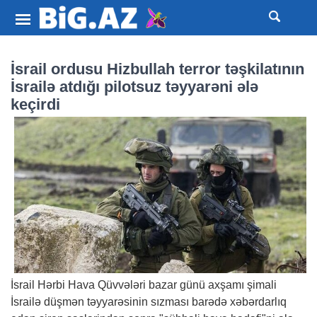
İsrail ordusu Hizbullah terror təşkilatının
İsrailə atdığı pilotsuz təyyarəni ələ
keçirdi
İsrail Hərbi Hava Qüvvələri bazar günü axşamı şimali
İsrailə düşmən təyyarəsinin sızması barədə xəbərdarlıq