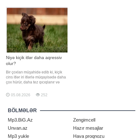
qarşılayıb
dayana, rahat yeriyə və ətraf
mühitdə istiqamətini müəyyən edə
bilir. Həkimlər bildirirlər ki, eşitmənin
qəfi
Niyə kiçik itlər daha aqressiv
olur?
Bir çoxları müşahidə edib ki, kiçik
cins itlər iri itlərlə müqayisədə daha
çox hürür, daha tez qıcıqlanır və
insanlara və ya digər heyvanlara
qarşı aqressiv davranış nümayiş
05.08.2026
252
etdirirlər. Baytarlar bildirirlər ki,
bunun arxasında bir neçə mühüm
səbəb dayanır. xarici mediaya
BÖLMƏLƏR
istinadən xəbər verir ki,
araşdırmalar
Mp3.BiG.Az
Zengimcell
Unvan.az
Hazır mesajlar
Mp3 yukle
Hava proqnozu