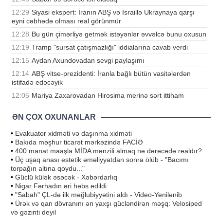
12:29
Siyasi ekspert: İranın ABŞ və İsraillə Ukraynaya qarşı
eyni cəbhədə olması real görünmür
12:28
Bu gün çimərliyə getmək istəyənlər əvvəlcə bunu oxusun
12:19
Tramp "sursat çatışmazlığı" iddialarına cavab verdi
12:15
Aydan Axundovadan sevgi paylaşımı
12:14
ABŞ vitse-prezidenti: İranla bağlı bütün vasitələrdən
istifadə edəcəyik
12:05
Mariya Zaxarovadan Hirosima merinə sərt ittiham
ƏN ÇOX OXUNANLAR
•
Evakuator xidməti və daşınma xidməti
•
Bakıda məşhur ticarət mərkəzində FACİƏ
•
400 manat maaşla MİDA mənzili almaq nə dərəcədə realdır?
•
Üç uşaq anası estetik əməliyyatdan sonra ölüb - "Bacımı
torpağın altına qoydu..."
•
Güclü külək əsəcək - Xəbərdarlıq
•
Nigar Fərhadın əri həbs edildi
•
"Sabah" ÇL-də ilk məğlubiyyətini aldı - Video-Yenilənib
•
Ürək və qan dövranını ən yaxşı gücləndirən məşq: Velosiped
və gəzinti deyil