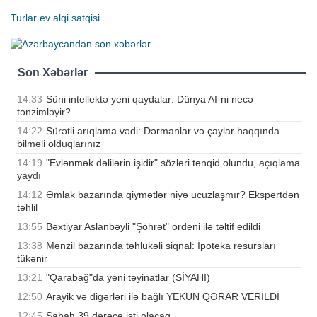
Turlar
ev alqi satqisi
Son Xəbərlər
14:33
Süni intellektə yeni qaydalar: Dünya AI-ni necə
tənzimləyir?
14:22
Sürətli arıqlama vədi: Dərmanlar və çaylar haqqında
bilməli olduqlarınız
14:19
"Evlənmək dəlilərin işidir" sözləri tənqid olundu, açıqlama
yaydı
14:12
Əmlak bazarında qiymətlər niyə ucuzlaşmır? Ekspertdən
təhlil
13:55
Bəxtiyar Aslanbəyli "Şöhrət" ordeni ilə təltif edildi
13:38
Mənzil bazarında təhlükəli siqnal: İpoteka resursları
tükənir
13:21
"Qarabağ"da yeni təyinatlar (SİYAHI)
12:50
Arayik və digərləri ilə bağlı YEKUN QƏRAR VERİLDİ
12:45
Sabah 39 dərəcə isti olacaq