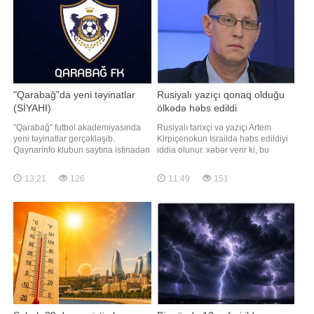
yay tətilindəki ad
"Qarabağ"da yeni təyinatlar
Rusiyalı yazıçı qonaq olduğu
(SİYAHI)
ölkədə həbs edildi
"Qarabağ" futbol akademiyasında
Rusiyalı tarixçi və yazıçı Artem
yeni təyinatlar gerçəkləşib.
Kirpiçenokun İsraildə həbs edildiyi
Qaynarinfo klubun saytına istinadən
iddia olunur. xəbər verir ki, bu
xəbər verir ki, 2026-2027-ci illər
barədə publisist və Rusiya Dövlət
mövsümündə komandaları
Dumasının sabiq deputatı Darya
13:21
126
11:49
151
çalışdıracaq məşqçilər
Mitina Telegram kanalında paylaşım
müəyyənləşib. Akademiya
edib. "Təəssüf ki, ən böyük
koordinatoru Aftandil Hacıyevin
qorxularımız təsdiqləndi. Artem
rəhbərliyi altında akademiya
İvanoviç Kirpiçenok həbsdədir və
komandalarında aşağıdakı
İsraili
məşqçilə