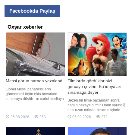
Facebookda Paylaş
Oxşar xəbərlər
Messi görün harada yaxalandı
Filmlərdə gördüklərinizi
gerçəyə çevirin: Bu ideyaları
Lionel Messi paparassilərin
sınamağa dəyər
görməməsi üçün çölə baxarkən
kameraya düşüb. -ın xarici mediaya
Bəzən bir filmə baxandan sonra
istinadən xəbərinə görə, argentinalı
həmin hekayə bitmir. Onun yaratdığı
ulduz qapıdan baxarkən
hiss uzun müddət insanın içində
paparassilər tərəfindən məhz həmin
qalır və "mən də bunu yaşamaq
05.08.2026
353
05.08.2026
272
anda yaxalanıb və bu, maraqlı
istəyirəm" fikri yaranır. Romantik
görüntülərin yaranmasına səbəb
qayıq gəzintisi, adrenalin dolu anlar
olub. Dünya futbolunun
və ya dostlarla çimərlik əyləncəsi.
ulduzlarından biri olan Lione
Sevdiyiniz filmlərdən ilham alaraq