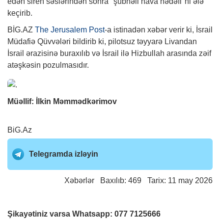
edən siren səslərindən sonra "şübhəli hava hədəfi"ni ələ
keçirib.
BİG.AZ
The Jerusalem Post
-a istinadən xəbər verir ki, İsrail
Müdafiə Qüvvələri bildirib ki, pilotsuz təyyarə Livandan
İsrail ərazisinə buraxılıb və İsrail ilə Hizbullah arasında zəif
atəşkəsin pozulmasıdır.
Müəllif: İlkin Məmmədkərimov
BiG.Az
Telegramda izləyin
Xəbərlər
Baxılıb: 469 Tarix: 11 may 2026
Şikayətiniz varsa Whatsapp:
077 7125666